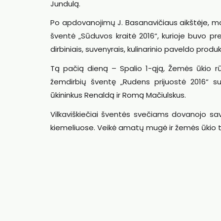
Jundulą.
Po apdovanojimų J. Basanavičiaus aikštėje, mar
šventė „Sūduvos kraitė 2016“, kurioje buvo p
dirbiniais, suvenyrais, kulinarinio paveldo produ
Tą pačią dieną – Spalio 1-ąją, Žemės ūkio rūmų
žemdirbių šventę „Rudens prijuostė 2016“ su
ūkininkus Renaldą ir Romą Mačiulskus.
Vilkaviškiečiai šventės svečiams dovanojo s
kiemeliuose. Veikė amatų mugė ir žemės ūkio 