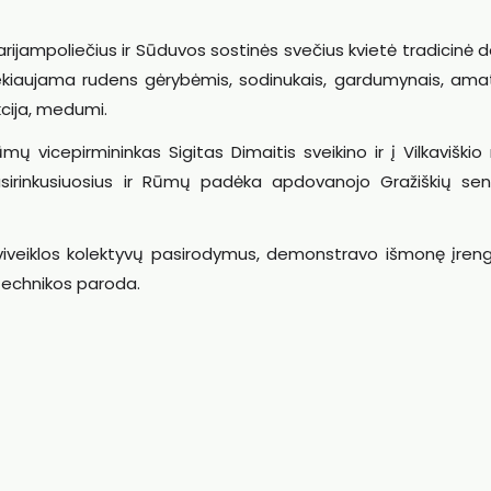
ijampoliečius ir Sūduvos sostinės svečius kvietė tradicinė d
rekiaujama rudens gėrybėmis, sodinukais, gardumynais, amat
kcija, medumi.
 vicepirmininkas Sigitas Dimaitis sveikino ir į Vilkaviškio
sirinkusiuosius ir Rūmų padėka apdovanojo Gražiškių seni
aviveiklos kolektyvų pasirodymus, demonstravo išmonę įren
technikos paroda.