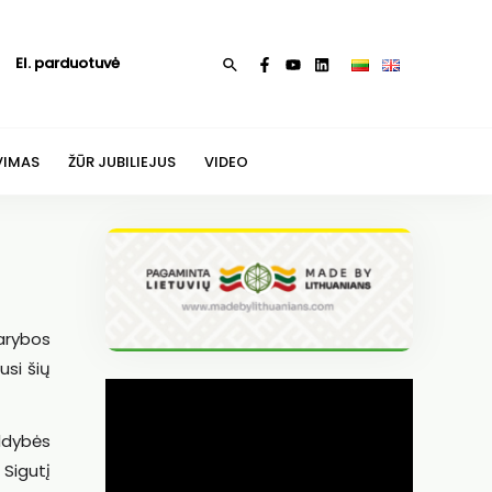
El. parduotuvė
Paieška
VIMAS
ŽŪR JUBILIEJUS
VIDEO
arybos
usi šių
ldybės
 Sigutį