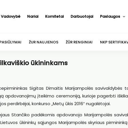
Vadovybė
Nariai
Komitetai
Darbuotojai
Paslaugos
 PASIŪLYMAI
ŽUR NAUJIENOS
ŽŪR RENGINIAI
NKP SERTIFIKA
ilkaviškio ūkininkams
epirmininkas Sigitas Dimaitis Marijampolės savivaldybės t
ngą apdovanojimų įteikimo ceremoniją, kurioje pagerbti iškilia
os perdirbėjai, konkurso „Metų ūkis 2016“ nugalėtojai.
iejaus Stančiko padėkomis apdovanojo Marijampolės saviva
Lietuvos ūkininkų sąjungos Marijampolės skyriaus pirmininką