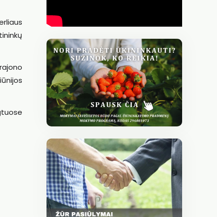
erliaus
ininkų
 rajono
ūnijos
gtuose