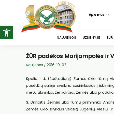
Pereiti
prie
Apie mus
turinio
Open toolbar
NAUJIENOS
UŽSIENYJE
ŽŪR
ŽŪR padėkos Marijampolės ir V
Naujienos
/
2016-10-02
Spalio 1 d. (šeštadienį) Žemės ūkio rūmų vic
posėdžių salėje sveikino susirinkusius į iškilmi
metų ūkininkai, žemdirbiai, žemės ūkio produkcij
S. Dimaitis Žemės ūkio rūmų pirmininko Andr
Žemės ūkio skyriaus vedėją Eugenijų Alesių ir 