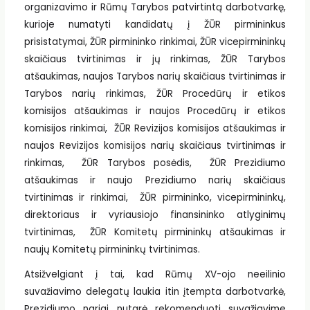
organizavimo ir Rūmų Tarybos patvirtintą darbotvarkę,
kurioje numatyti kandidatų į ŽŪR pirmininkus
prisistatymai, ŽŪR pirmininko rinkimai, ŽŪR vicepirmininkų
skaičiaus tvirtinimas ir jų rinkimas, ŽŪR Tarybos
atšaukimas, naujos Tarybos narių skaičiaus tvirtinimas ir
Tarybos narių rinkimas, ŽŪR Procedūrų ir etikos
komisijos atšaukimas ir naujos Procedūrų ir etikos
komisijos rinkimai, ŽŪR Revizijos komisijos atšaukimas ir
naujos Revizijos komisijos narių skaičiaus tvirtinimas ir
rinkimas, ŽŪR Tarybos posėdis, ŽŪR Prezidiumo
atšaukimas ir naujo Prezidiumo narių skaičiaus
tvirtinimas ir rinkimai, ŽŪR pirmininko, vicepirmininkų,
direktoriaus ir vyriausiojo finansininko atlyginimų
tvirtinimas, ŽŪR Komitetų pirmininkų atšaukimas ir
naujų Komitetų pirmininkų tvirtinimas.
Atsižvelgiant į tai, kad Rūmų XV-ojo neeilinio
suvažiavimo delegatų laukia itin įtempta darbotvarkė,
Prezidiumo nariai nutarė rekomenduoti suvažiavime