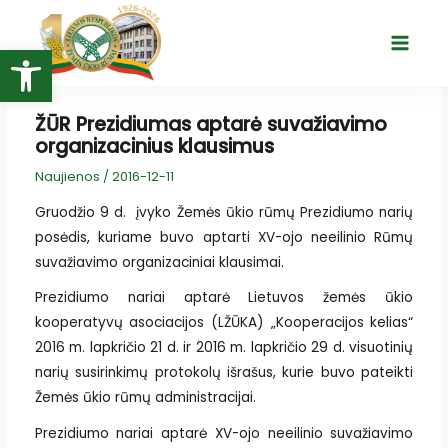
Pereiti
prie
Open toolbar
Main
turinio
Menu
ŽŪR Prezidiumas aptarė suvažiavimo
organizacinius klausimus
Naujienos
/
2016-12-11
Gruodžio 9 d. įvyko Žemės ūkio rūmų Prezidiumo narių
posėdis, kuriame buvo aptarti XV-ojo neeilinio Rūmų
suvažiavimo organizaciniai klausimai.
Prezidiumo nariai aptarė Lietuvos žemės ūkio
kooperatyvų asociacijos (LŽŪKA) „Kooperacijos kelias“
2016 m. lapkričio 21 d. ir 2016 m. lapkričio 29 d. visuotinių
narių susirinkimų protokolų išrašus, kurie buvo pateikti
Žemės ūkio rūmų administracijai.
Prezidiumo nariai aptarė XV-ojo neeilinio suvažiavimo