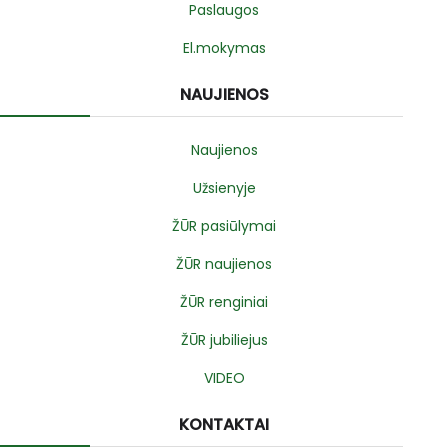
Paslaugos
El.mokymas
NAUJIENOS
Naujienos
Užsienyje
ŽŪR pasiūlymai
ŽŪR naujienos
ŽŪR renginiai
ŽŪR jubiliejus
VIDEO
KONTAKTAI