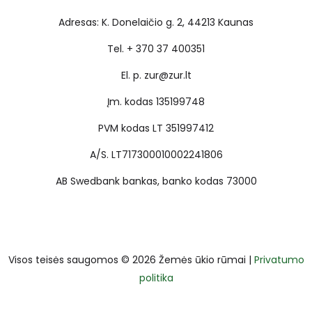
Adresas: K. Donelaičio g. 2, 44213 Kaunas
Tel. + 370 37 400351
El. p. zur@zur.lt
Įm. kodas 135199748
PVM kodas LT 351997412
A/S. LT717300010002241806
AB Swedbank bankas, banko kodas 73000
Visos teisės saugomos © 2026 Žemės ūkio rūmai |
Privatumo
politika