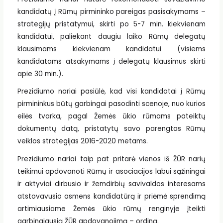
kandidatų į Rūmų pirmininko pareigas pasisakymams –
strategijų pristatymui, skirti po 5-7 min. kiekvienam
kandidatui, paliekant daugiu laiko Rūmų delegatų
klausimams kiekvienam kandidatui (visiems
kandidatams atsakymams į delegatų klausimus skirti
apie 30 min.).
Prezidiumo nariai pasiūlė, kad visi kandidatai į Rūmų
pirmininkus būtų garbingai pasodinti scenoje, nuo kurios
eilės tvarka, pagal Žemės ūkio rūmams pateiktų
dokumentų datą, pristatytų savo parengtas Rūmų
veiklos strategijas 2016-2020 metams.
Prezidiumo nariai taip pat pritarė vienos iš ŽŪR narių
teikimui apdovanoti Rūmų ir asociacijos labui sąžiningai
ir aktyviai dirbusio ir žemdirbių savivaldos interesams
atstovavusio asmens kandidatūrą ir priėmė sprendimą
artimiausiame Žemės ūkio rūmų renginyje įteikti
garbingiausią ŽŪR apdovanojimą – ordiną.