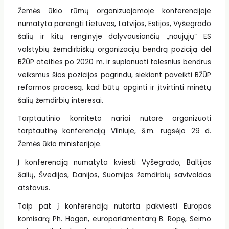
Žemės ūkio rūmų organizuojamoje konferencijoje
numatyta parengti Lietuvos, Latvijos, Estijos, Vyšegrado
šalių ir kitų renginyje dalyvausiančių „naujųjų“ ES
valstybių žemdirbiškų organizacijų bendrą poziciją dėl
BŽŪP ateities po 2020 m. ir suplanuoti tolesnius bendrus
veiksmus šios pozicijos pagrindu, siekiant paveikti BŽŪP
reformos procesą, kad būtų apginti ir įtvirtinti minėtų
šalių žemdirbių interesai.
Tarptautinio komiteto nariai nutarė organizuoti
tarptautinę konferenciją Vilniuje, š.m. rugsėjo 29 d.
Žemės ūkio ministerijoje.
Į konferenciją numatyta kviesti Vyšegrado, Baltijos
šalių, Švedijos, Danijos, Suomijos žemdirbių savivaldos
atstovus.
Taip pat į konferenciją nutarta pakviesti Europos
komisarą Ph. Hogan, europarlamentarą B. Ropę, Seimo