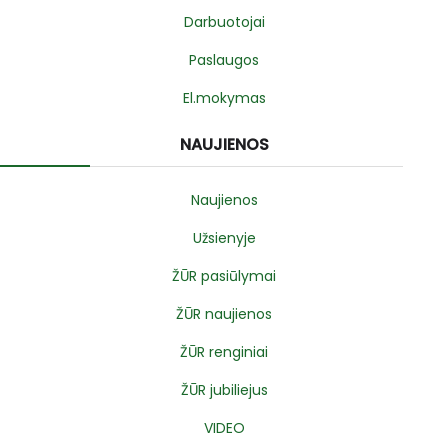
Darbuotojai
Paslaugos
El.mokymas
NAUJIENOS
Naujienos
Užsienyje
ŽŪR pasiūlymai
ŽŪR naujienos
ŽŪR renginiai
ŽŪR jubiliejus
VIDEO