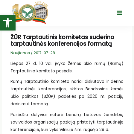
Pereiti
prie
Open toolbar
Main
turinio
Menu
ŽŪR Tarptautinis komitetas suderino
tarptautinės konferencijos formatą
Naujienos
/
2017-07-28
Liepos 27 d. 10 val. įvyko Žemės ūkio rūmų (Rūmų)
Tarptautinio komiteto posėdis.
Rūmų Tarptautinio komiteto nariai diskutavo ir derino
tarptautinės konferencijos, skirtos Bendrosios žemės
ūkio politikos (BŽŪP) padėties po 2020 m. pozicijų
derinimui, formatą.
Posėdžio dalyviai nutarė bendrą Lietuvos žemdirbių
savivaldos organizacijų poziciją pristatyti tarptautinėje
konferencijoje, kuri vyks Vilniuje š.m. rugsėjo 29 d.