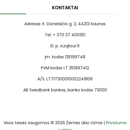
KONTAKTAI
Adresas: K. Donelaičio g. 2, 44213 Kaunas
Tel. + 370 37 400351
El. p. zur@zur.lt
Įm. kodas 135199748
PVM kodas LT 351997412
A/S. LT717300010002241806
AB Swedbank bankas, banko kodas 73000
Visos teisės saugomos © 2026 Žemės ūkio rūmai |
Privatumo