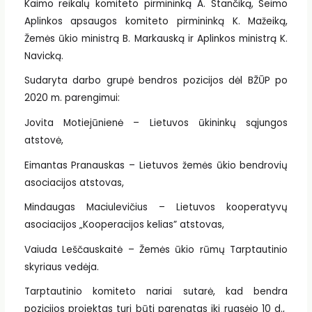
Kaimo reikalų komiteto pirmininką A. Stančiką, Seimo
Aplinkos apsaugos komiteto pirmininką K. Mažeiką,
Žemės ūkio ministrą B. Markauską ir Aplinkos ministrą K.
Navicką.
Sudaryta darbo grupė bendros pozicijos dėl BŽŪP po
2020 m. parengimui:
Jovita Motiejūnienė – Lietuvos ūkininkų sąjungos
atstovė,
Eimantas Pranauskas – Lietuvos žemės ūkio bendrovių
asociacijos atstovas,
Mindaugas Maciulevičius – Lietuvos kooperatyvų
asociacijos „Kooperacijos kelias” atstovas,
Vaiuda Leščauskaitė – Žemės ūkio rūmų Tarptautinio
skyriaus vedėja.
Tarptautinio komiteto nariai sutarė, kad bendra
pozicijos projektas turi būti parengtas iki rugsėjo 10 d.,