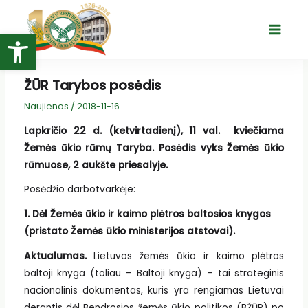
Pereiti
prie
Open toolbar
Main
turinio
Menu
ŽŪR Tarybos posėdis
Naujienos
/
2018-11-16
Lapkričio 22 d. (ketvirtadienį), 11 val. kviečiama
Žemės ūkio rūmų Taryba. Posėdis vyks Žemės ūkio
rūmuose, 2 aukšte priesalyje.
Posėdžio darbotvarkėje:
1. Dėl
Žemės ūkio ir kaimo plėtros baltosios knygos
(pristato Žemės ūkio ministerijos atstovai).
Aktualumas.
Lietuvos žemės ūkio ir kaimo plėtros
baltoji knyga (toliau – Baltoji knyga) – tai strateginis
nacionalinis dokumentas, kuris yra rengiamas Lietuvai
derantis dėl Bendrosios žemės ūkio politikos (BŽŪP) po