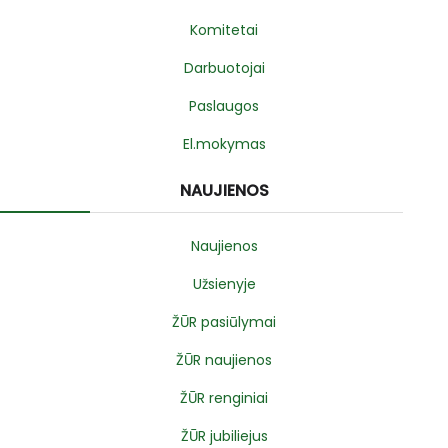
Komitetai
Darbuotojai
Paslaugos
El.mokymas
NAUJIENOS
Naujienos
Užsienyje
ŽŪR pasiūlymai
ŽŪR naujienos
ŽŪR renginiai
ŽŪR jubiliejus