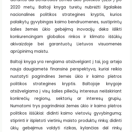
2020 metų. Baltoji knyga turėtų nubrėžti ilgalaikės
nacionalinės politikos strategines kryptis, kurios
palaikytų gyvybingas kaimo bendruomenes, sustiprintų
šalies žemės ūkio gebėjimą inovacijų dėka išlikti
konkurencingam globalios rinkos ir klimato iššūkių
akivaizdoje bei garantuotų Lietuvos visuomenės
aprūpinimą maistu.
Baltoji knyga yra rengiama atsižvelgiant į tai, jog artėja
nauja daugiametė finansinė perspektyva, kuriai reikia
nustatyti pagrindines žemės ūkio ir kaimo plėtros
politikos strategines kryptis. Baltojoje knygoje
atsižvelgiama į visų šalies piliečių interesus neišskiriant
konkrečių regionų, sektorių ar interesų grupių.
Numatomi trys pagrindiniai žemės ūkio ir kaimo plėtros
politikos iššūkiai: didinti kaimo vietovių gyvybingumą;
stiprinti ir išplėtoti vietinių maisto produktų rinką; didinti
ūkių gebėjimus valdyti rizikas, kylančias dėl rinkų