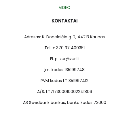
VIDEO
KONTAKTAI
Adresas: K. Donelaičio g. 2, 44213 Kaunas
Tel. + 370 37 400351
El. p. zur@zur.lt
Įm. kodas 135199748
PVM kodas LT 351997412
A/S. LT717300010002241806
AB Swedbank bankas, banko kodas 73000