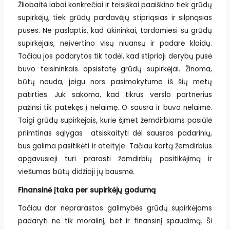
Žliobaitė labai konkrečiai ir teisiškai paaiškino tiek grūdų
supirkėjų, tiek grūdų pardavėjų stipriąsias ir silpnąsias
puses. Ne paslaptis, kad ūkininkai, tardamiesi su grūdų
supirkėjais, neįvertino visų niuansų ir padarė klaidų.
Tačiau jos padarytos tik todėl, kad stiprioji derybų pusė
buvo teisininkais apsistatę grūdų supirkėjai. Žinoma,
būtų nauda, jeigu nors pasimokytume iš šių metų
patirties. Juk sakoma, kad tikrus verslo partnerius
pažinsi tik patekęs į nelaimę. O sausra ir buvo nelaimė.
Taigi grūdų supirkėjais, kurie šįmet žemdirbiams pasiūlė
priimtinas sąlygas atsiskaityti dėl sausros padarinių,
bus galima pasitikėti ir ateityje. Tačiau kartą žemdirbius
apgavusieji turi prarasti žemdirbių pasitikėjimą ir
viešumas būtų didžioji jų bausmė.
Finansinė įtaka per supirkėjų godumą
Tačiau dar neprarastos galimybės grūdų supirkėjams
padaryti ne tik moralinį, bet ir finansinį spaudimą. Ši