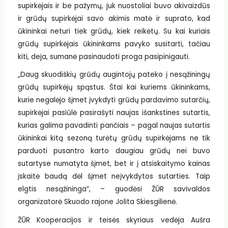
supirkėjais ir be pažymų, juk nuostoliai buvo akivaizdūs
ir grūdų supirkėjai savo akimis matė ir suprato, kad
ūkininkai neturi tiek grūdų, kiek reikėtų. Su kai kuriais
grūdų supirkėjais ūkininkams pavyko susitarti, tačiau
kiti, deja, sumanė pasinaudoti proga pasipinigauti.
„Daug skuodiškių grūdų augintojų pateko į nesąžiningų
grūdų supirkėjų spąstus. Štai kai kuriems ūkininkams,
kurie negalėjo šįmet įvykdyti grūdų pardavimo sutarčių,
supirkėjai pasiūlė pasirašyti naujas išankstines sutartis,
kurias galima pavadinti pančiais – pagal naujas sutartis
ūkininkai kitą sezoną turėtų grūdų supirkėjams ne tik
parduoti pusantro karto daugiau grūdų nei buvo
sutartyse numatyta šįmet, bet ir į atsiskaitymo kainas
įskaitė baudą dėl šįmet neįvykdytos sutarties. Taip
elgtis nesąžininga“, – guodėsi ŽŪR savivaldos
organizatorė Skuodo rajone Jolita Skiesgilienė.
ŽŪR Kooperacijos ir teisės skyriaus vedėja Aušra