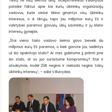
Tiesa, ne visų šeimos ūkių. Vicepirmininkas V.Buivydas
pateikė faktus apie kai kurių ūkininkų organizacijų
vadovus, kurie viešai tikina ginantys visų ūkininkų
interesus, o iš tikrųjų tapo jau milijonus eurų ES ir
valstybės paramos gavusių ūkių savininkų ir jų klano
interesų gynėjais.
„Štai vieno tokio vadovo šeima gavo beveik du
milijonus eurų ES paramos, o kiek gavote jūs, sėdintys
už šio apskritojo stalo? Ar mes galėtume jį priimti prie
šio stalo, ar su juo surastume kompromisų? Štai ir
atsakymas, kodėl ŽŪR negina ir niekada negins tokių
ūkininkų interesų“, – sakė V.Buivydas.