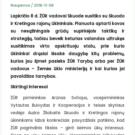
Naujienos
/
2018-11-08
Lapkričio 8 d. ŽŪR vadovai Skuode susitiko su Skuodo
ir Kretingos rajonų ūkininkais. Planuota aptarti kovos
su nesąžiningais grūdų supirkėjais taktiką ir
strategiją, tačiau beveik keturias valandas užtrukęs
susitikimas virto apskrituoju stalu, prie kurio
ūkininkai drąsiai išsakė daugybę kitų problemų,
kurios jau šįmet pasieks ŽŪR Tarybą arba per ŽŪR
vadovus – Žemės ūkio ministeriją ir kai kurias jai
pavaldžias tarnybas.
Skirtingi interesai
ŽŪR pirmininkas Arūnas Svitojus, vicepirmininkas
Vytautas Buivydas ir Kooperacijos ir teisės skyriaus
vedėja Aušra Žliobaitė Skuodo ir Kretingos rajonų
ūkininkams labai konkrečiais pavyzdžiais patikino, kad
ŽŪR pagrindinis tikslas – ginti šeimos ūkių interesus.