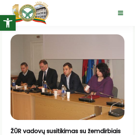
Pereiti
prie
Open toolbar
Main
turinio
Menu
ŽŪR vadovų susitikimas su žemdirbiais