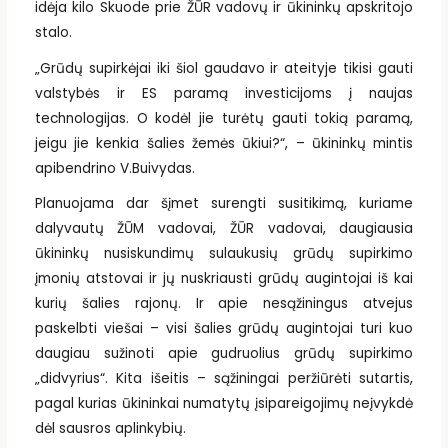
idėja kilo Skuode prie ŽŪR vadovų ir ūkininkų apskritojo
stalo.
„Grūdų supirkėjai iki šiol gaudavo ir ateityje tikisi gauti
valstybės ir ES paramą investicijoms į naujas
technologijas. O kodėl jie turėtų gauti tokią paramą,
jeigu jie kenkia šalies žemės ūkiui?“, – ūkininkų mintis
apibendrino V.Buivydas.
Planuojama dar šįmet surengti susitikimą, kuriame
dalyvautų ŽŪM vadovai, ŽŪR vadovai, daugiausia
ūkininkų nusiskundimų sulaukusių grūdų supirkimo
įmonių atstovai ir jų nuskriausti grūdų augintojai iš kai
kurių šalies rajonų. Ir apie nesąžiningus atvejus
paskelbti viešai – visi šalies grūdų augintojai turi kuo
daugiau sužinoti apie gudruolius grūdų supirkimo
„didvyrius“. Kita išeitis – sąžiningai peržiūrėti sutartis,
pagal kurias ūkininkai numatytų įsipareigojimų neįvykdė
dėl sausros aplinkybių.