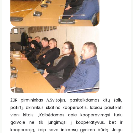
ŽŪR pirmininkas A.Svitojus, pasitelkdamas kitų šalių
patirtį, ūkininkus skatino kooperuotis, labiau pasitikėti
vieni kitais: „Kalbėdamas apie kooperavimąsi turiu
galvoje ne tik jungimąsi į kooperatyvus, bet ir
kooperaciją, kaip savo interesų gynimo būdą. Jeigu