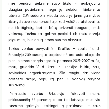
mes bendrai sieksime savo tikslų – neabejotinai
daugiau pasieksime, negu jų siekdami kiekvienas
atskirai. ŽŪR sudaro ir visada sudarys jums galimybes
išsakyti savo nuomones taip, kad valdžios atstovai jas
ne tik išgirstų, bet ir būtų priversti reaguoti, imtis
veiksmų. Tačiau tai galime pasiekti tik tokiu atveju,
jeigu mūsų bus daug ir mes būsime aktyvūs“.
Tokios veiklos pavyzdinė išraiška – spalio 14 d.
Briuselyje ŽŪR surengta tarptautinė protesto akcija dėl
planuojamos nesąžiningos ES paramos 2021-2027 m. Šių
metų gruodžio 13 d., kartu su Lenkijos ir kitų šalių
savivaldos organizacijomis, ŽŪR rengia dar viena
protesto akcija, beje, irgi per ES Vadovų tarybos
susitikimą.
„Pirmiausia svarbu Briuselyje išsikovoti mums
priklausančią ES paramą, o po to Lietuvoje mes visi
turėsime galimybių teisingai ją paskirstyti“, – sakė