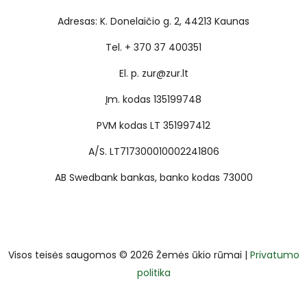
Adresas: K. Donelaičio g. 2, 44213 Kaunas
Tel. + 370 37 400351
El. p. zur@zur.lt
Įm. kodas 135199748
PVM kodas LT 351997412
A/S. LT717300010002241806
AB Swedbank bankas, banko kodas 73000
Visos teisės saugomos © 2026 Žemės ūkio rūmai |
Privatumo
politika