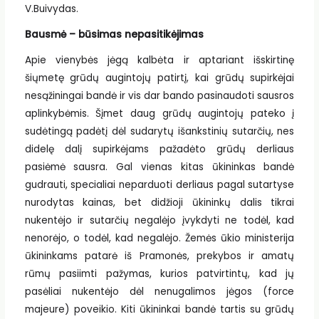
V.Buivydas.
Bausmė – būsimas nepasitikėjimas
Apie vienybės jėgą kalbėta ir aptariant išskirtinę
šiųmetę grūdų augintojų patirtį, kai grūdų supirkėjai
nesąžiningai bandė ir vis dar bando pasinaudoti sausros
aplinkybėmis. Šįmet daug grūdų augintojų pateko į
sudėtingą padėtį dėl sudarytų išankstinių sutarčių, nes
didelę dalį supirkėjams pažadėto grūdų derliaus
pasiėmė sausra. Gal vienas kitas ūkininkas bandė
gudrauti, specialiai neparduoti derliaus pagal sutartyse
nurodytas kainas, bet didžioji ūkininkų dalis tikrai
nukentėjo ir sutarčių negalėjo įvykdyti ne todėl, kad
nenorėjo, o todėl, kad negalėjo. Žemės ūkio ministerija
ūkininkams patarė iš Pramonės, prekybos ir amatų
rūmų pasiimti pažymas, kurios patvirtintų, kad jų
pasėliai nukentėjo dėl nenugalimos jėgos (force
majeure) poveikio. Kiti ūkininkai bandė tartis su grūdų