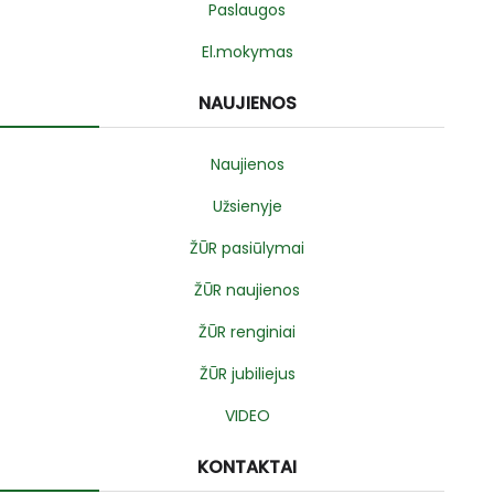
Paslaugos
El.mokymas
NAUJIENOS
Naujienos
Užsienyje
ŽŪR pasiūlymai
ŽŪR naujienos
ŽŪR renginiai
ŽŪR jubiliejus
VIDEO
KONTAKTAI