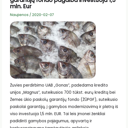
garantijų fondo pagalba investuoja 1,5
mln. Eur
Naujienos
/
2020-02-07
Žuvies perdirbimo UAB „Gonas”, padedama kredito
unijos „Magnus”, suteikusios 700 tūkst. eurų kreditą bei
Žemės ūkio paskolų garantijų fondo (ŽŪPGF), suteikusio
paskolai garantiją, į gamybos modernizavimą ir plėtrą iš
viso investuoja 1,5 mln. EUR. Tai leis įmonei ženkliai
padidinti gamybos pajėgumus, apyvartą ir