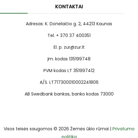
KONTAKTAI
Adresas: K. Donelaičio g. 2, 44213 Kaunas
Tel. + 370 37 400351
El. p. zur@zur.lt
Įm. kodas 135199748
PVM kodas LT 351997412
A/S. LT717300010002241806
AB Swedbank bankas, banko kodas 73000
Visos teisės saugomos © 2026 Žemės ūkio rūmai |
Privatumo
politika