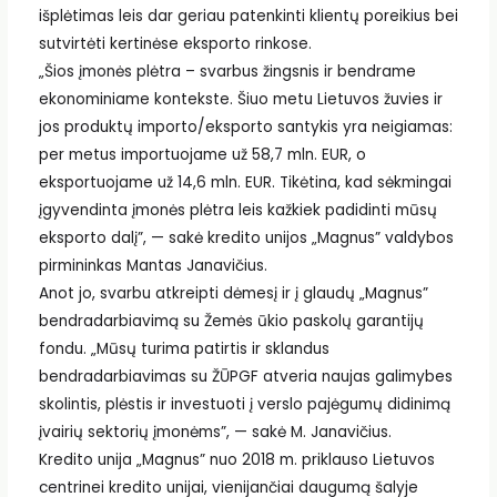
išplėtimas leis dar geriau patenkinti klientų poreikius bei
sutvirtėti kertinėse eksporto rinkose.
„Šios įmonės plėtra – svarbus žingsnis ir bendrame
ekonominiame kontekste. Šiuo metu Lietuvos žuvies ir
jos produktų importo/eksporto santykis yra neigiamas:
per metus importuojame už 58,7 mln. EUR, o
eksportuojame už 14,6 mln. EUR. Tikėtina, kad sėkmingai
įgyvendinta įmonės plėtra leis kažkiek padidinti mūsų
eksporto dalį”, — sakė kredito unijos „Magnus” valdybos
pirmininkas Mantas Janavičius.
Anot jo, svarbu atkreipti dėmesį ir į glaudų „Magnus”
bendradarbiavimą su Žemės ūkio paskolų garantijų
fondu. „Mūsų turima patirtis ir sklandus
bendradarbiavimas su ŽŪPGF atveria naujas galimybes
skolintis, plėstis ir investuoti į verslo pajėgumų didinimą
įvairių sektorių įmonėms”, — sakė M. Janavičius.
Kredito unija „Magnus” nuo 2018 m. priklauso Lietuvos
centrinei kredito unijai, vienijančiai daugumą šalyje