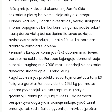
konkurencingumą tarptautinėje aplinkoje.
„Mūsų misija – skatinti ekonominę žemės ūkio
sektoriaus plėtrą bei verslų šioje srityje kūrimąsi.
Tikimės, kad UAB „Gonas” investicijos į verslą sustiprins
įmonės pajėgumus bei konkurencingumą, padės sukurti
naujų darbo vietų bei sustiprins Lietuvos pozicijas
žuvininkystės sektoriuje”, — sakė ŽŪPGF l.e. pareigas
direktorė Romalda Globienė.
Remiantis Europos Komisijos (EK) duomenimis, žuvies
perdirbimo sektorius Europos Sąjungoje demonstruoja
nuoseklų augimą nuo 2008 metų. Bendroji šio sektoriau
apyvarta sudaro apie 30 mlrd. eurų.
Pagal žuvies ir jos produktų suvartojimą Lietuva tarp ES
šalių yra gerokai žemiau vidurkio (25,1 kg per metus
vienam gyventojui, kai tuo tarpu mūsų šalyje
gyventojui tenka po 14,9 kg žuvies). Tad nemažai
perspektyvų augti yra ir vidinėje rinkoje, ypač turint
omenyje tai, kad ir šalies gyventojų mitybos įpročiai