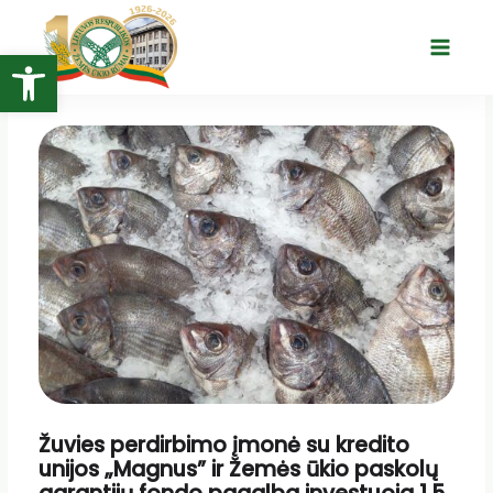
Pereiti
prie
Open toolbar
Main
turinio
Menu
Žuvies perdirbimo įmonė su kredito
unijos „Magnus” ir Žemės ūkio paskolų