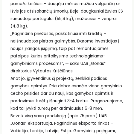
pamažu keičiasi – daugėja mėsos mažiau valgančių ar
išvis jos atsisakančių žmonių. Beje, daugiausiai žuvies ES
sunaudoja portugalai (55,9 kg), mažiausiai – vengrai
(4,8 kg).
„Pagrindinė priežastis, paskatinusi imti kreditą –
neišnaudotos plėtros galimybės. Darome investicijas į
naujos įrangos įsigijimą, taip pat remontuojamės
patalpas, kurias pritaikysime technologiniams-
gamybiniams procesams”, — sakė UAB „Gonas”
direktorius Vytautas Kriščiūnas.
Anot jo, įgyvendinus šį projektą, ženkliai padidės
gamybos apimtys. Prie dabar esančio vieno gamybinio
cecho prisidės dar du nauji, kas gamybos apimtis ir
pardavimus turėtų išauginti 3-4 kartus. Prognozuojama,
kad tai įvykti turėtų per artimiausius 6-8 mėn.
Beveik visą savo produkciją (apie 75 proc.) UAB
„Gonas” eksportuoja. Pagrindinės eksporto rinkos –
Vokietija, Lenkija, Latvija, Estija. Gamybinių pajėgumų