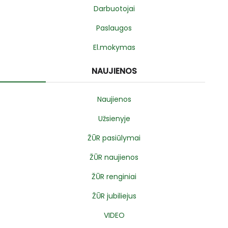
Darbuotojai
Paslaugos
El.mokymas
NAUJIENOS
Naujienos
Užsienyje
ŽŪR pasiūlymai
ŽŪR naujienos
ŽŪR renginiai
ŽŪR jubiliejus
VIDEO