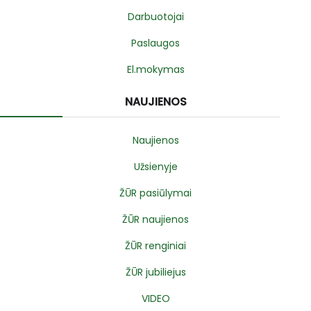
Darbuotojai
Paslaugos
El.mokymas
NAUJIENOS
Naujienos
Užsienyje
ŽŪR pasiūlymai
ŽŪR naujienos
ŽŪR renginiai
ŽŪR jubiliejus
VIDEO