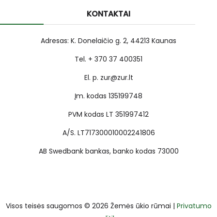
KONTAKTAI
Adresas: K. Donelaičio g. 2, 44213 Kaunas
Tel. + 370 37 400351
El. p. zur@zur.lt
Įm. kodas 135199748
PVM kodas LT 351997412
A/S. LT717300010002241806
AB Swedbank bankas, banko kodas 73000
Visos teisės saugomos © 2026 Žemės ūkio rūmai |
Privatumo