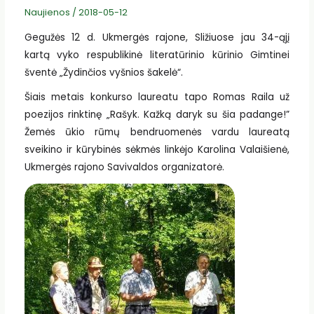
Naujienos
/
2018-05-12
Gegužės 12 d. Ukmergės rajone, Sližiuose jau 34-ąjį
kartą vyko respublikinė literatūrinio kūrinio Gimtinei
šventė „Žydinčios vyšnios šakelė“.
Šiais metais konkurso laureatu tapo Romas Raila už
poezijos rinktinę „Rašyk. Kažką daryk su šia padange!”
Žemės ūkio rūmų bendruomenės vardu laureatą
sveikino ir kūrybinės sėkmės linkėjo Karolina Valaišienė,
Ukmergės rajono Savivaldos organizatorė.