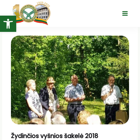
Pereiti
prie
Open toolbar
Main
turinio
Menu
Žydinčios vyšnios šakelė 2018