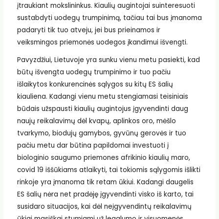
įtraukiant mokslininkus. Kiaulių augintojai suinteresuoti
sustabdyti uodegų trumpinimą, tačiau tai bus įmanoma
padaryti tik tuo atveju, jei bus prieinamos ir
veiksmingos priemonės uodegos įkandimui išvengti.
Pavyzdžiui, Lietuvoje yra sunku vienu metu pasiekti, kad
būtų išvengta uodegų trumpinimo ir tuo pačiu
išlaikytos konkurencinės sąlygos su kitų ES šalių
kiauliena. Kadangi vienu metu stengiamasi teisiniais
būdais užspausti kiaulių augintojus įgyvendinti daug
naujų reikalavimų dėl kvapų, aplinkos oro, mėšlo
tvarkymo, biodujų gamybos, gyvūnų gerovės ir tuo
pačiu metu dar būtina papildomai investuoti į
biologinio saugumo priemones afrikinio kiaulių maro,
covid 19 iššūkiams atlaikyti, tai tokiomis sąlygomis išlikti
rinkoje yra įmanoma tik retam ūkiui. Kadangi daugelis
ES šalių nėra net pradėję įgyvendinti visko iš karto, tai
susidaro situacijos, kai dėl neįgyvendintų reikalavimų
ūkiai masiškai stumiami už legalumo ir visuomenės