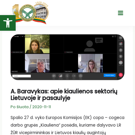
Pereiti
prie
Open toolbar
Main
turinio
Menu
A. Baravykas: apie kiaulienos sektorių
Lietuvoje ir pasaulyje
Po šluota
/
2020-11-11
Spalio 27 d. vyko Europos Komisijos (EK) copa – cogeca
darbo grupės „Kiauliena“ posėdis, kuriame dalyvavo LR
ŽŪR vicepirmininkas ir Lietuvos kiaulių augintojų