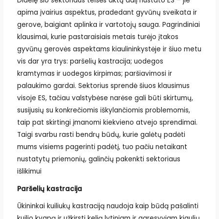
Didelę šio sektoriaus teisės aktų dalį nustato ES – jie
apima įvairius aspektus, pradedant gyvūnų sveikata ir
gerove, baigiant aplinka ir vartotojų sauga. Pagrindiniai
klausimai, kurie pastaraisiais metais turėjo įtakos
gyvūnų gerovės aspektams kiaulininkystėje ir šiuo metu
vis dar yra trys: paršelių kastracija; uodegos
kramtymas ir uodegos kirpimas; paršiavimosi ir
palaukimo gardai. Sektorius sprendė šiuos klausimus
visoje ES, tačiau valstybėse narėse gali būti skirtumų,
susijusių su konkrečiomis iškylančiomis problemomis,
taip pat skirtingi įmanomi kiekvieno atvejo sprendimai.
Taigi svarbu rasti bendrų būdų, kurie galėtų padėti
mums visiems pagerinti padėtį, tuo pačiu netaikant
nustatytų priemonių, galinčių pakenkti sektoriaus
išlikimui
Paršelių kastracija
Ūkininkai kuiliukų kastraciją naudoja kaip būdą pašalinti
kuilio kvapą ir užkirsti kelią lytiniam ir agresyviam kiaulių