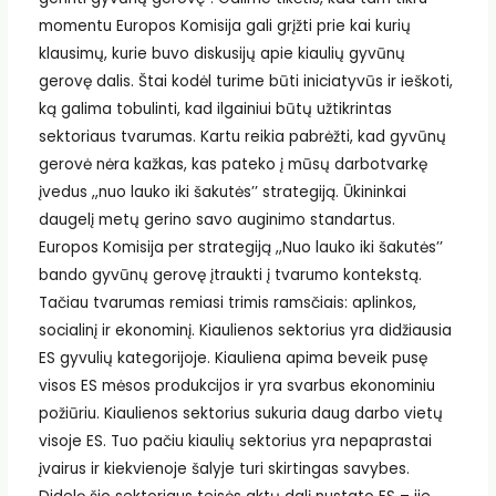
momentu Europos Komisija gali grįžti prie kai kurių
klausimų, kurie buvo diskusijų apie kiaulių gyvūnų
gerovę dalis. Štai kodėl turime būti iniciatyvūs ir ieškoti,
ką galima tobulinti, kad ilgainiui būtų užtikrintas
sektoriaus tvarumas. Kartu reikia pabrėžti, kad gyvūnų
gerovė nėra kažkas, kas pateko į mūsų darbotvarkę
įvedus ,,nuo lauko iki šakutės’’ strategiją. Ūkininkai
daugelį metų gerino savo auginimo standartus.
Europos Komisija per strategiją ,,Nuo lauko iki šakutės’’
bando gyvūnų gerovę įtraukti į tvarumo kontekstą.
Tačiau tvarumas remiasi trimis ramsčiais: aplinkos,
socialinį ir ekonominį. Kiaulienos sektorius yra didžiausia
ES gyvulių kategorijoje. Kiauliena apima beveik pusę
visos ES mėsos produkcijos ir yra svarbus ekonominiu
požiūriu. Kiaulienos sektorius sukuria daug darbo vietų
visoje ES. Tuo pačiu kiaulių sektorius yra nepaprastai
įvairus ir kiekvienoje šalyje turi skirtingas savybes.