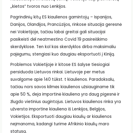
,,kietos“ tvoros nuo Lenkijos.
Pagrindinių kitų ES kiaulienos gamintojų – Ispanijos,
Danijos, Olandijos, Prancūzijos, rinkose situacija geresnė
nei Vokietijoje, tačiau labai greitai gali situacijai
pasikeisti dėl neatmestino Covid 19 pasireiškimo
skerdyklose. Ten kol kas skerdyklos dirba maksimaliu
pajėgumu, stengiasi kuo daugiau eksportuoti į Kiniją.
Problemos Vokietijoje ir kitose ES šalyse tiesiogiai
persiduoda Lietuvos rinkai. Lietuvoje per metus
suvalgome apie 140 tūkst. t kiaulienos. Paradoksalu,
tačiau nors savos kilmės kiaulienos užsiauginame tik
apie 50 %, deja importinė kiauliena yra daug pigesnė ir
žlugdo vietinius augintojus. Lietuvos kiaulienos rinka yra
užversta importine kiauliena iš Lenkijos, Belgijos,
Vokietijos. Eksportuoti daugiau kiaulių ar kiaulienos
neįmanoma, kadangi turime Afrikinio kiaulių maro
statusą.