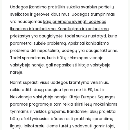
Uodegos įkandimo protrūkis sukelia svarbius paršelių
sveikatos ir gerovės klausimus. Uodegos trumpinimas
yra naudojamas
kaip priemonė išvengti uodegos
įkandimo ir kanibalizmo. Kandžiojimo ir kanibalizmo
priežastys yra daugialypės, todėl sunku nustatyti, kurie
parametrai sukėlė problemą. Apskritai kanibalizmo
problema dėl nepašalintų uodegų yra daugiafaktorinė.
Todėl sprendimas, kuris būtų sėkmingas vienoje
valstybėje narėje, gali nepasikeisti kitoje valstybėje
narėje.
Norint suprasti visus uodegos kramtymo veiksnius,
reikia atlikti daug daugiau tyrimų ne tik ES, bet ir
kiekvienoje valstybėje narėje. Kitoje Europos Sąjungos
paramos programoje tam reikia skirti lėšų moksliniams
tyrimams ir veiklos grupėms. Bandomieji ūkių projektai
būtų efektyviausias būdas rasti praktinių sprendimų
ilguoju laikotarpiu. Jiems turėtų vadovauti gamintojai,