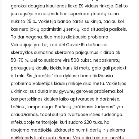
gerokai daugiau kiaulienos lieka ES vidaus rinkoje. Dėl to
jau rugsėjo mėnesį vidutinė superkamų kiaulių kaina
nukrito 25 %. Vokietija bando tartis su Kinija, tačiau kol
kas nėra jokių optimistinių ženklų, kad situacija pasikeis.
To dar negana, šiuo metu didžiausia problema
Vokietijoje yra tai, kad dėl Covid-19 didžiausios
skerdyklos sumažino skerdimo pajėgumus ir dirba tik
50-70 %. Dėl to susidarė virš 500 tūkst. nepaskerstų
peraugusių kiaulių kiekis, kuris iki metų galo gali pasiekti
ir 1 mln. Šis ,,kamštis“ skerdyklose bene didžiausia
problema Vokietijos kiaulių rinkoje šiuo metu. Vokietijos
ūkininkai susiduria ir su gyvūnų gerovės problema, kol
kas perteklines kiaules laiko aptvaruose ir daržinėse,
tačiau įtampa auga. Paršelių ,,būtinasis žudymas’’ yra
draudžiamas, todėl sutilpti tvartuose išties sudėtinga.
Infekuotoje teritorijoje, kuri sudaro 220 tūks. ha
ribojama medžioklė, uždrausta nuimti derlių ir siekiama
neišsklaidyti infekuotų šernų. Vokietija taip pat norėtų