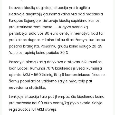
Lietuvos kiaulių augintojų situacija yra tragiška.
Lietuvoje augintojų gaunama kaina yra pati mažiausia
Europos Sąjungoje. Lietuvoje kiaulių supirkimo kainos
yra istorinėse žemumose – už gyvo svorio kg
perdirbėjai siūlo vos 80 euro centų ir nematyti, kad tai
yra kainos dugnas – kaina toliau ritasi žemyn, tuo tarpu
pašarai brangsta. Pašarinių grūdų kaina išaugo 20-25
%, sojos rupinių kaina pašoko 30 %.
Posėdyje pirmą kartą dalyvavo atstovas iš Rumunijos
Ioan Ladosi. Rumunai 70 % kiaulienos įsiveža. Rumunija
apimta AKM – 560 židinių, iš jų 9 komerciniuose ūkiuose.
Šernų populiacijos valdymo šalyje nėra, taip pat
nevedama statistika.
Lenkijoje situacija taip pat įtempta, čia kiaulienos kaina
yra mažesnė nei 90 euro centų/kg gyvo svorio. Šalyje
registruotas 101 AKM atvejis.