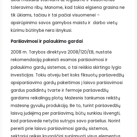
toleravimo ribų. Manome, kad tokia elgsena grasina ne
tik ūkiams, tačiau ir tai pačiai visuomenei –
apsirūpinimo savos gamybos maistu ir darbo vietų
kūrimu būtinybė nėra išnykusi.
Paršiavimosi ir palaukimo gardai
2008 m. Tarybos direktyva 2008/120/EB, nustatė
rekomendaciją pakeisti esamas paršiavimosi ir
palaukimo gardų sistemas, o tai reiškia skirtingo lygio
investicijas. Tokiu atveju bet koks fiksuotų paršavedžių
apsiparšiavimo gardų pakeitimas į laisvo paršiavimosi
gardus padidintų tvarte ir fermoje paršavedžių
gardams reikalingą plotą. Mažesnis tankumas reikštų
mažesnę gyvulių produkciją. Be to, turint paršavedžių
laisvą judėjimą per paršiavimą, būtų sunkiau išvengti,
kad paršavedė netyčia sutryps savo paršelius. Norint
pereiti prie laisvo paršiavimosi gardų sistemos,
sektoriui reikės kruopščiai suplanuoti visus elementus,