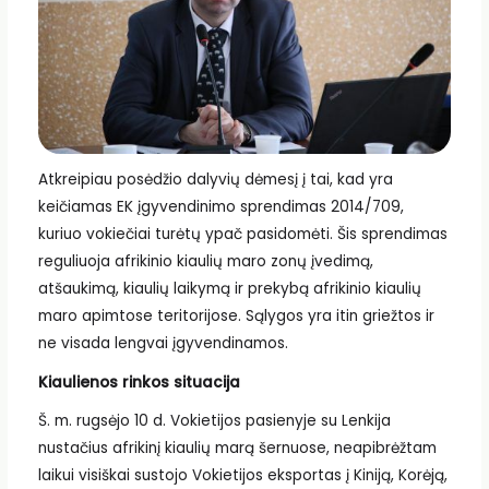
Atkreipiau posėdžio dalyvių dėmesį į tai, kad yra
keičiamas EK įgyvendinimo sprendimas 2014/709,
kuriuo vokiečiai turėtų ypač pasidomėti. Šis sprendimas
reguliuoja afrikinio kiaulių maro zonų įvedimą,
atšaukimą, kiaulių laikymą ir prekybą afrikinio kiaulių
maro apimtose teritorijose. Sąlygos yra itin griežtos ir
ne visada lengvai įgyvendinamos.
Kiaulienos rinkos situacija
Š. m. rugsėjo 10 d. Vokietijos pasienyje su Lenkija
nustačius afrikinį kiaulių marą šernuose, neapibrėžtam
laikui visiškai sustojo Vokietijos eksportas į Kiniją, Korėją,