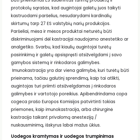
būti prieinamas ES suderintas turimų produktų ir
protokolų sąrašas, kad augintojai galėtų juos taikyti
kastruodami paršelius, nesudarydami kardinalių
skirtumų tarp 27 ES valstybių narių produkcijos.
Paršeliai, mėsa ir mėsos produktai neturėtų būti
diskriminuojami dėl kastracijai naudojamo anestetiko ar
analgetiko. Svarbu, kad kiaulių augintojai turėtų
pasirinkimą ir galėtų apsispręsti atsižvelgdami į savo
gamybos sistemą ir rinkodaros galimybes.
Imunokastracija yra dar viena galimybė, kuri turėtų būti
prieinama, tačiau galutinį sprendimą, kaip tai atlikti,
augintojas turi priimti atsižvelgdamas į rinkodaros
galimybes ir vartotojo poreikius. Apibendrindama copa
cogeca prašo Europos Komisijos patvirtinti tokias
priemones, kaip imunokastracija, arba chirurginė
kastracija taikant privalomą anesteziją /
nuskausminimą, išskyrus labai mažus ūkius.
Uodegos kramtymas ir uodegos trumpinimas