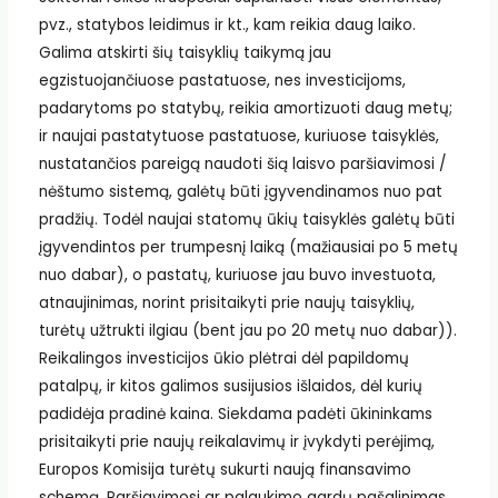
pvz., statybos leidimus ir kt., kam reikia daug laiko.
Galima atskirti šių taisyklių taikymą jau
egzistuojančiuose pastatuose, nes investicijoms,
padarytoms po statybų, reikia amortizuoti daug metų;
ir naujai pastatytuose pastatuose, kuriuose taisyklės,
nustatančios pareigą naudoti šią laisvo paršiavimosi /
nėštumo sistemą, galėtų būti įgyvendinamos nuo pat
pradžių. Todėl naujai statomų ūkių taisyklės galėtų būti
įgyvendintos per trumpesnį laiką (mažiausiai po 5 metų
nuo dabar), o pastatų, kuriuose jau buvo investuota,
atnaujinimas, norint prisitaikyti prie naujų taisyklių,
turėtų užtrukti ilgiau (bent jau po 20 metų nuo dabar)).
Reikalingos investicijos ūkio plėtrai dėl papildomų
patalpų, ir kitos galimos susijusios išlaidos, dėl kurių
padidėja pradinė kaina. Siekdama padėti ūkininkams
prisitaikyti prie naujų reikalavimų ir įvykdyti perėjimą,
Europos Komisija turėtų sukurti naują finansavimo
schemą. Paršiavimosi ar palaukimo gardų pašalinimas