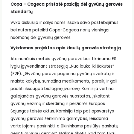
Copa – Cogeca pristatė poziciją dėl gyvūnų gerovės
standartų
Vyko diskusija ir šalys narės išsakė savo pastebėjimus
bei nutarė pateikti Copa-Cogeca narių vieningą
nuomonę dėl gyvūnų gerovės.
Vykdomas projektas apie kiaulių gerovės strategiją
Ateinančiais metais gyvūnų gerovė bus tikrinama ES
lygiu įgyvendinant strategiją „Nuo lauko iki šakutės“
(F2F). „Gyvūnų gerovė pagerina gyvūnų sveikatą ir
maisto kokybę, sumažina medikamentų poreikį ir gali
padėti išsaugoti biologinę įvairovę. Komisija vertina
galiojančias gyvūnų gerovės nuostatas, įskaitant
gyvūnų vežimą ir skerdimą ir peržiūrės Europos
Sąjungos teisės aktus. Komisija taip pat apsvarstys
gyvūnų gerovės ženklinimo galimybes, leisdama
vartotojams pasirinkti, o ūkininkams pasiūlys paskatų
gerinti gyvūnų gerovę“. Galime tikėtis, kad tam tikru