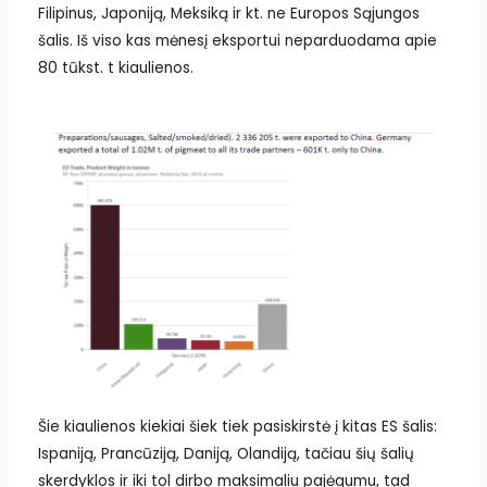
Filipinus, Japoniją, Meksiką ir kt. ne Europos Sąjungos
šalis. Iš viso kas mėnesį eksportui neparduodama apie
80 tūkst. t kiaulienos.
Šie kiaulienos kiekiai šiek tiek pasiskirstė į kitas ES šalis:
Ispaniją, Prancūziją, Daniją, Olandiją, tačiau šių šalių
skerdyklos ir iki tol dirbo maksimaliu pajėgumu, tad