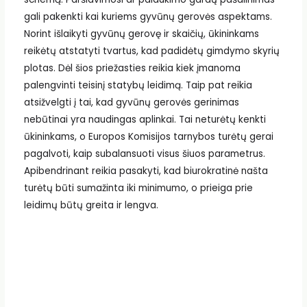
gali pakenkti kai kuriems gyvūnų gerovės aspektams.
Norint išlaikyti gyvūnų gerovę ir skaičių, ūkininkams
reikėtų atstatyti tvartus, kad padidėtų gimdymo skyrių
plotas. Dėl šios priežasties reikia kiek įmanoma
palengvinti teisinį statybų leidimą. Taip pat reikia
atsižvelgti į tai, kad gyvūnų gerovės gerinimas
nebūtinai yra naudingas aplinkai. Tai neturėtų kenkti
ūkininkams, o Europos Komisijos tarnybos turėtų gerai
pagalvoti, kaip subalansuoti visus šiuos parametrus.
Apibendrinant reikia pasakyti, kad biurokratinė našta
turėtų būti sumažinta iki minimumo, o prieiga prie
leidimų būtų greita ir lengva.