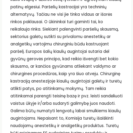
patinų elgesiui. Paršelių kastracijai yra techninių
alternatyvų. Tačiau ne visi jie tinka vidaus ar išorės
rinkos paklausai. O ūkininkai turi gaminti tai, ko
reikalauja rinka. Siekiant palengvinti paršelių skausmą,
sektorius galėtų sutikti su privalomu anestetikų ar
analgetikų vartojimu chirurginiu būdu kastruojant
paršelį. Europos šalių kiaulių augintojai sutaria dėl
gyvūnų gerovės principo, kad reikia išvengti bet kokio
skausmo, ar kančios gyvūnams atliekant valdymo ar
chirurgines procedūras, kaip yra šiuo atveju. Chirurginę
kastraciją anestezijoje kiaulių augintojai galėtų ir turėtų
atlikti patys, po atitinkamų mokymų. Tam reikia
atitinkamai parengti teisinę bazę ir pvz. leisti sandėliuoti
vaistus ūkyje ir/arba sudaryti galimybę juos naudoti.
Galima būtų numatyti lengvatų labai smulkiems kiaulių
augintojams. Nepaisant to, Komisija turėtų išaiškinti
naudojamų anestetikų ir analgetikų produktus. Turėtų