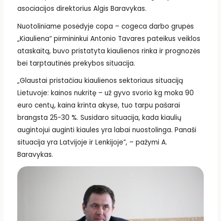
asociacijos direktorius Algis Baravykas.
Nuotoliniame posėdyje copa – cogeca darbo grupės
„Kiauliena“ pirmininkui Antonio Tavares pateikus veiklos
ataskaitą, buvo pristatyta kiaulienos rinka ir prognozės
bei tarptautinės prekybos situacija.
„Glaustai pristačiau kiaulienos sektoriaus situaciją
Lietuvoje: kainos nukritę – už gyvo svorio kg moka 90
euro centų, kaina krinta akyse, tuo tarpu pašarai
brangsta 25-30 %. Susidaro situacija, kada kiaulių
augintojui auginti kiaules yra labai nuostolinga. Panaši
situacija yra Latvijoje ir Lenkijoje”, – pažymi A.
Baravykas.