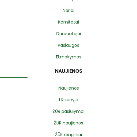
Nariai
Komitetai
Darbuotojai
Paslaugos
El.mokymas
NAUJIENOS
Naujienos
Užsienyje
ŽŪR pasiūlymai
ŽŪR naujienos
ŽŪR renginiai