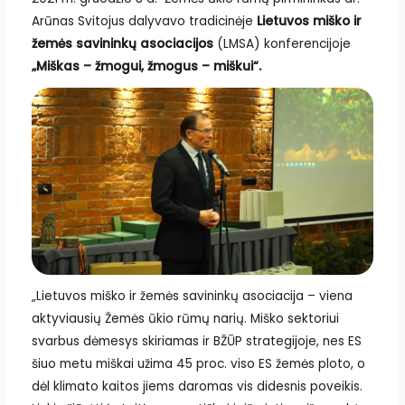
Arūnas Svitojus dalyvavo tradicinėje
Lietuvos miško ir
žemės savininkų
asociacijos
(LMSA) konferencijoje
„Miškas – žmogui, žmogus – miškui“.
„Lietuvos miško ir žemės savininkų asociacija – viena
aktyviausių Žemės ūkio rūmų narių. Miško sektoriui
svarbus dėmesys skiriamas ir BŽŪP strategijoje, nes ES
šiuo metu miškai užima 45 proc. viso ES žemės ploto, o
dėl klimato kaitos jiems daromas vis didesnis poveikis.