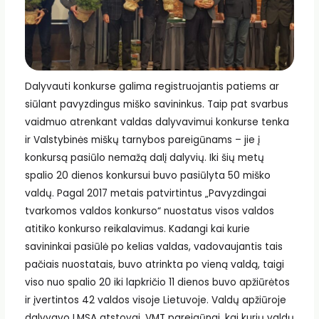
Dalyvauti konkurse galima registruojantis patiems ar
siūlant pavyzdingus miško savininkus. Taip pat svarbus
vaidmuo atrenkant valdas dalyvavimui konkurse tenka
ir Valstybinės miškų tarnybos pareigūnams – jie į
konkursą pasiūlo nemažą dalį dalyvių. Iki šių metų
spalio 20 dienos konkursui buvo pasiūlyta 50 miško
valdų. Pagal 2017 metais patvirtintus „Pavyzdingai
tvarkomos valdos konkurso“ nuostatus visos valdos
atitiko konkurso reikalavimus. Kadangi kai kurie
savininkai pasiūlė po kelias valdas, vadovaujantis tais
pačiais nuostatais, buvo atrinkta po vieną valdą, taigi
viso nuo spalio 20 iki lapkričio 11 dienos buvo apžiūrėtos
ir įvertintos 42 valdos visoje Lietuvoje. Valdų apžiūroje
dalyvavo LMSA atstovai, VMT pareigūnai, kai kurių valdų