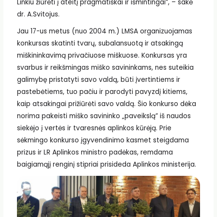
Linkiu žiūrėti į ateitį pragmatiškai ir išmintingai”, – sakė
dr. A.Svitojus.
Jau 17-us metus (nuo 2004 m.) LMSA organizuojamas
konkursas skatinti tvarų, subalansuotą ir atsakingą
miškininkavimą privačiuose miškuose. Konkursas yra
svarbus ir reikšmingas miško savininkams, nes suteikia
galimybę pristatyti savo valdą, būti įvertintiems ir
pastebėtiems, tuo pačiu ir parodyti pavyzdį kitiems,
kaip atsakingai prižiūrėti savo valdą. Šio konkurso dėka
norima pakeisti miško savininko „paveikslą” iš naudos
siekėjo į vertės ir tvaresnės aplinkos kūrėją. Prie
sėkmingo konkurso įgyvendinimo kasmet steigdama
prizus ir LR Aplinkos ministro padėkas, remdama
baigiamąjį renginį stipriai prisideda Aplinkos ministerija.