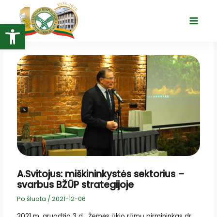
Pereiti
prie
Open toolbar
Main
turinio
Menu
A.Svitojus: miškininkystės sektorius –
svarbus BŽŪP strategijoje
Po šluota
/
2021-12-06
2021 m. gruodžio 3 d. Žemės ūkio rūmų pirmininkas dr.