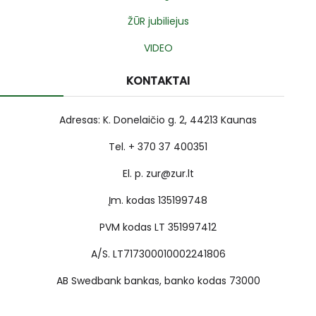
ŽŪR jubiliejus
VIDEO
KONTAKTAI
Adresas: K. Donelaičio g. 2, 44213 Kaunas
Tel. + 370 37 400351
El. p. zur@zur.lt
Įm. kodas 135199748
PVM kodas LT 351997412
A/S. LT717300010002241806
AB Swedbank bankas, banko kodas 73000