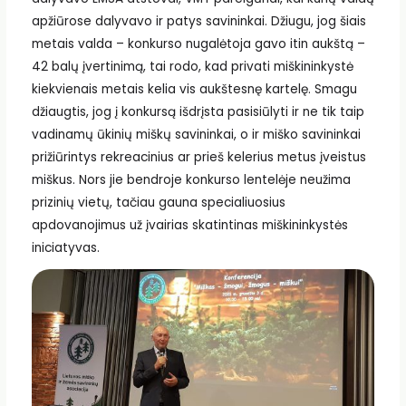
apžiūrose dalyvavo ir patys savininkai. Džiugu, jog šiais
metais valda – konkurso nugalėtoja gavo itin aukštą –
42 balų įvertinimą, tai rodo, kad privati miškininkystė
kiekvienais metais kelia vis aukštesnę kartelę. Smagu
džiaugtis, jog į konkursą išdrįsta pasisiūlyti ir ne tik taip
vadinamų ūkinių miškų savininkai, o ir miško savininkai
prižiūrintys rekreacinius ar prieš kelerius metus įveistus
miškus. Nors jie bendroje konkurso lentelėje neužima
prizinių vietų, tačiau gauna specialiuosius
apdovanojimus už įvairias skatintinas miškininkystės
iniciatyvas.