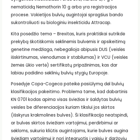
nematicidą Nemathorin 10 g arba yra registracijos
procese. Vokietijos bulvių augintojai spragšius bando
sukontroliuoti su biologiniu insekticidu Attracap.
Kita posėdžio tema – Brexitas, kuris praktiškai sutrikdė
prekybą škotiškomis sėklinėmis bulvėmis ir apsikeitimą
genetine medžiaga, nebegalioja abipusis DUS (veislės
išskirtinumas, vienodumas ir stabilumas) ir VCU (veislės
žemės ūkio vertė) sertifikatų pripažinimas, kas dar
labiau padidino sėklinių bulvių stygių Europoje.
Posėdyje Copa-Cogeca pateikė pasiūlymą dėl bulvių
klasifikacijos pakeitimo. Problema tame, kad dabartinis
KN 0701 kodas apima visas šviežias ir šaldytas bulvių
veisles be diferenciacijos kuriam tikslui jos skirtos
(išskyrus krakmolines bulves). Ši klasifikacija neatspindi,
ar bulvės skirtos šviežiam vartojimui, perdirbimui ar
sėkloms, sukuria kliūtis augintojams, kurie bulves augina
šviežiam vartojimui ir nori integruotis į vaisių ir daržovių