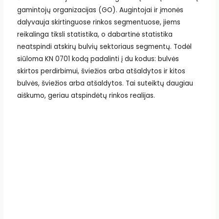
gamintojų organizacijas (GO). Augintojai ir įmonės
dalyvauja skirtinguose rinkos segmentuose, jiems
reikalinga tiksli statistika, o dabartinė statistika
neatspindi atskirų bulvių sektoriaus segmentų. Todėl
siūloma KN 0701 kodą padalinti į du kodus: bulvės
skirtos perdirbimui, šviežios arba atšaldytos ir kitos
bulvės, šviežios arba atšaldytos. Tai suteiktų daugiau
aiškumo, geriau atspindėtų rinkos realijas.