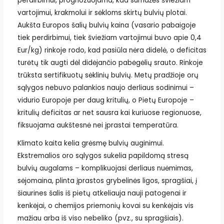
perdirbimui, prognozuojama, kad sumažės šviežiam
vartojimui, krakmolui ir sėkloms skirtų bulvių plotai.
Aukšta Europos šalių bulvių kaina (vasario pabaigoje
tiek perdirbimui, tiek šviežiam vartojimui buvo apie 0,4
Eur/kg) rinkoje rodo, kad pasiūla nėra didelė, o deficitas
turėtų tik augti dėl didėjančio pabėgėlių srauto. Rinkoje
trūksta sertifikuotų sėklinių bulvių. Metų pradžioje orų
sąlygos nebuvo palankios naujo derliaus sodinimui –
vidurio Europoje per daug kritulių, o Pietų Europoje –
kritulių deficitas ar net sausra kai kuriuose regionuose,
fiksuojama aukštesnė nei įprastai temperatūra.
Klimato kaita kelia grėsmę bulvių auginimui.
Ekstremalios oro sąlygos sukelia papildomą stresą
bulvių augalams – komplikuojasi derliaus nuėmimas,
sėjomaina, plinta įprastos grybelinės ligos, spragšiai, į
šiaurines šalis iš pietų atkeliauja nauji patogenai ir
kenkėjai, o chemijos priemonių kovai su kenkėjais vis
mažiau arba iš viso nebeliko (pvz., su spragšiais).