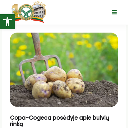
Pereiti
prie
Open toolbar
Main
turinio
Menu
Copa-Cogeca posėdyje apie bulvių
rinką