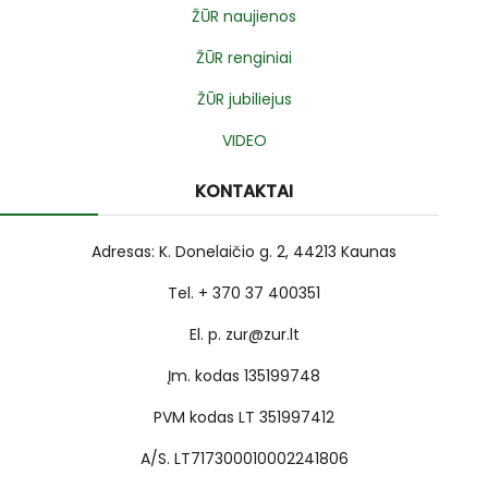
ŽŪR naujienos
ŽŪR renginiai
ŽŪR jubiliejus
VIDEO
KONTAKTAI
Adresas: K. Donelaičio g. 2, 44213 Kaunas
Tel. + 370 37 400351
El. p. zur@zur.lt
Įm. kodas 135199748
PVM kodas LT 351997412
A/S. LT717300010002241806