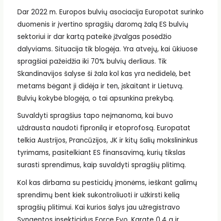
Dar 2022 m. Europos bulvių asociacija Europotat surinko
duomenis ir įvertino spragšių daromą žalą ES bulvių
sektoriui ir dar kartą pateikė įžvalgas posėdžio
dalyviams. Situacija tik blogėja. Yra atvejų, kai ūkiuose
spragšiai pažeidžia iki 70% bulvių derliaus. Tik
Skandinavijos šalyse ši žala kol kas yra nedidelė, bet
metams bėgant ji didėja ir ten, įskaitant ir Lietuvą.
Bulvių kokybė blogėja, o tai apsunkina prekybą.
Suvaldyti spragšius tapo neįmanoma, kai buvo
uždrausta naudoti fipronilą ir etoprofosą. Europatat
telkia Austrijos, Prancūzijos, JK ir kitų šalių mokslininkus
tyrimams, pasitelkiant ES finansavimą, kurių tikslas
surasti sprendimus, kaip suvaldyti spragšių plitimą.
Kol kas dirbama su pesticidų įmonėms, ieškant galimų
sprendimų bent kiek sukontroliuoti ir užkirsti kelią
spragšių plitimui. Kai kurios šalys jau užregistravo
Syngentos insekticidus Force Evo, Karate 0,4 g ir