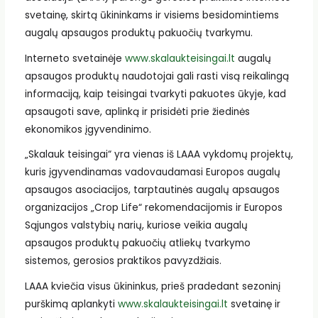
svetainę, skirtą ūkininkams ir visiems besidomintiems
augalų apsaugos produktų pakuočių tvarkymu.
Interneto svetainėje
www.skalaukteisingai.lt
augalų
apsaugos produktų naudotojai gali rasti visą reikalingą
informaciją, kaip teisingai tvarkyti pakuotes ūkyje, kad
apsaugoti save, aplinką ir prisidėti prie žiedinės
ekonomikos įgyvendinimo.
„Skalauk teisingai“ yra vienas iš LAAA vykdomų projektų,
kuris įgyvendinamas vadovaudamasi Europos augalų
apsaugos asociacijos, tarptautinės augalų apsaugos
organizacijos „Crop Life“ rekomendacijomis ir Europos
Sąjungos valstybių narių, kuriose veikia augalų
apsaugos produktų pakuočių atliekų tvarkymo
sistemos, gerosios praktikos pavyzdžiais.
LAAA kviečia visus ūkininkus, prieš pradedant sezoninį
purškimą aplankyti
www.skalaukteisingai.lt
svetainę ir