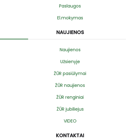
Paslaugos
El.mokymas
NAUJIENOS
Naujienos
Užsienyje
ŽŪR pasiūlymai
ŽŪR naujienos
ŽŪR renginiai
ŽŪR jubiliejus
VIDEO
KONTAKTAI