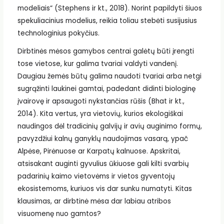
modeliais“ (Stephens ir kt., 2018). Norint papildyti šiuos
spekuliacinius modelius, reikia toliau stebėti susijusius
technologinius pokyčius.
Dirbtinės mėsos gamybos centrai galėtų būti įrengti
tose vietose, kur galima tvariai valdyti vandenį.
Daugiau žemės būtų galima naudoti tvariai arba netgi
sugrąžinti laukinei gamtai, padedant didinti biologinę
įvairovę ir apsaugoti nykstančias rūšis (Bhat ir kt.,
2014). Kita vertus, yra vietovių, kurios ekologiškai
naudingos dėl tradicinių galvijų ir avių auginimo formų,
pavyzdžiui kalnų ganyklų naudojimas vasarą, ypač
Alpėse, Pirėnuose ar Karpatų kalnuose. Apskritai,
atsisakant auginti gyvulius ūkiuose gali kilti svarbių
padarinių kaimo vietovėms ir vietos gyventojų
ekosistemoms, kuriuos vis dar sunku numatyti. Kitas
klausimas, ar dirbtinė mėsa dar labiau atribos
visuomenę nuo gamtos?