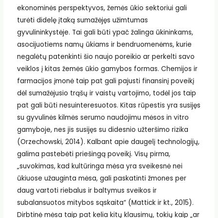
ekonominės perspektyvos, žemės ūkio sektoriui gali
turėti didelę įtaką sumažėjęs užimtumas
gyvulininkystėje. Tai gali būti ypač žalinga ūkininkams,
asocijuotiems namų ūkiams ir bendruomenėms, kurie
negalėtų patenkinti šio naujo poreikio ar perkelti savo
veiklos į kitas žemės ūkio gamybos formas. Chemijos ir
farmacijos įmonė taip pat gali pajusti finansinį poveikį
dėl sumažėjusio trąšų ir vaistų vartojimo, todėl jos taip
pat gali būti nesuinteresuotos. Kitas rūpestis yra susijęs
su gyvulinės kilmės serumo naudojimu mėsos in vitro
gamyboje, nes jis susijęs su didesnio užteršimo rizika
(Orzechowski, 2014). Kalbant apie daugelį technologijų,
galima pastebėti priešingą poveikį. Visų pirma,
„suvokimas, kad kultūringa mėsa yra sveikesnė nei
ūkiuose užauginta mėsa, gali paskatinti žmones per
daug vartoti riebalus ir baltymus sveikos ir
subalansuotos mitybos sąskaita“ (Mattick ir kt., 2015).
Dirbtinė mėsa taip pat kelia kitų klausimų, tokių kaip „ar