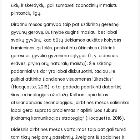
ūkių ir skerdyklų, gali sumažėti zoonozinių ir maistu
plintančių ligų.
Dirbtinė mėsos gamyba taip pat užtikrintų geresnę
gyvūnų gerovę. Būtinybė auginti mažiau, bet labai
sveikų gyvūnų, kad būtų tiekiamos aukštos kokybės
kamieninės ląstelės, paskatintų ūkininkus užtikrinti
geresnes gyvulių gyvenimo sąlygas (t. y. didesnes
erdves, gryną orą, natūralų maistą). Šie skirtingi
padariniai vis dar yra labai diskutuotini, tačiau „jie
puikiai atitinka šiandienos visuomenės lūkesčius“
(Hocquette, 2016), o tai padeda paaiškinti dabartinį
šios technologijos ažiotažą. Kalbant apie kitas
atsirandančias technologijas, „dirbtinės mėsos šalininkai
labai gerai suprato problemas ir aplink juos sukūrė
įtikinamą komunikacijos strategiją“ (Hocquette, 2016).
Didesnis dirbtinės mėsos vartojimas taip pat gali turėti
tam tikrų neigiamų pasekmių. Žvelgiant iš socialinės ir