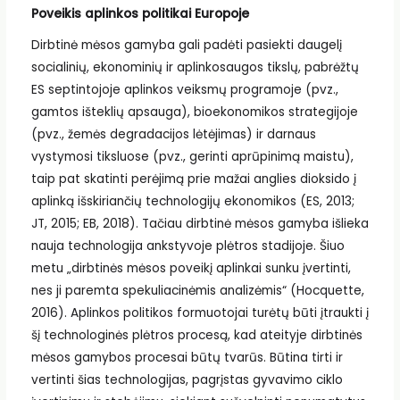
Poveikis aplinkos politikai Europoje
Dirbtinė mėsos gamyba gali padėti pasiekti daugelį
socialinių, ekonominių ir aplinkosaugos tikslų, pabrėžtų
ES septintojoje aplinkos veiksmų programoje (pvz.,
gamtos išteklių apsauga), bioekonomikos strategijoje
(pvz., žemės degradacijos lėtėjimas) ir darnaus
vystymosi tiksluose (pvz., gerinti aprūpinimą maistu),
taip pat skatinti perėjimą prie mažai anglies dioksido į
aplinką išskiriančių technologijų ekonomikos (ES, 2013;
JT, 2015; EB, 2018). Tačiau dirbtinė mėsos gamyba išlieka
nauja technologija ankstyvoje plėtros stadijoje. Šiuo
metu „dirbtinės mėsos poveikį aplinkai sunku įvertinti,
nes ji paremta spekuliacinėmis analizėmis“ (Hocquette,
2016). Aplinkos politikos formuotojai turėtų būti įtraukti į
šį technologinės plėtros procesą, kad ateityje dirbtinės
mėsos gamybos procesai būtų tvarūs. Būtina tirti ir
vertinti šias technologijas, pagrįstas gyvavimo ciklo