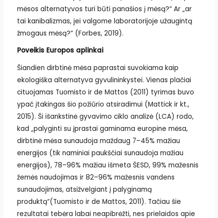
mėsos alternatyvos turi būti panašios į mėsą?“ Ar „ar
tai kanibalizmas, jei valgome laboratorijoje užaugintą
žmogaus mėsą?“ (Forbes, 2019).
Poveikis Europos aplinkai
Šiandien dirbtinė mėsa paprastai suvokiama kaip
ekologiška alternatyva gyvulininkystei. Vienas plačiai
cituojamas Tuomisto ir de Mattos (2011) tyrimas buvo
ypač įtakingas šio požiūrio atsiradimui (Mattick ir kt.,
2015). Ši išankstinė gyvavimo ciklo analizė (LCA) rodo,
kad „palyginti su įprastai gaminama europine mėsa,
dirbtinė mėsa sunaudoja maždaug 7–45% mažiau
energijos (tik naminiai paukščiai sunaudoja mažiau
energijos), 78–96% mažiau išmeta ŠESD, 99% mažesnis
žemės naudojimas ir 82–96% mažesnis vandens
sunaudojimas, atsižvelgiant į palyginamą
produktą“(Tuomisto ir de Mattos, 2011). Tačiau šie
rezultatai tebėra labai neapibrėžti, nes prielaidos apie