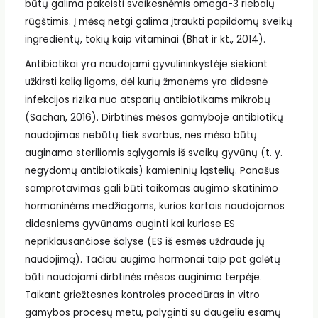
būtų galima pakeisti sveikesnėmis omega-3 riebalų
rūgštimis. Į mėsą netgi galima įtraukti papildomų sveikų
ingredientų, tokių kaip vitaminai (Bhat ir kt., 2014).
Antibiotikai yra naudojami gyvulininkystėje siekiant
užkirsti kelią ligoms, dėl kurių žmonėms yra didesnė
infekcijos rizika nuo atsparių antibiotikams mikrobų
(Sachan, 2016). Dirbtinės mėsos gamyboje antibiotikų
naudojimas nebūtų tiek svarbus, nes mėsa būtų
auginama steriliomis sąlygomis iš sveikų gyvūnų (t. y.
negydomų antibiotikais) kamieninių ląstelių. Panašus
samprotavimas gali būti taikomas augimo skatinimo
hormoninėms medžiagoms, kurios kartais naudojamos
didesniems gyvūnams auginti kai kuriose ES
nepriklausančiose šalyse (ES iš esmės uždraudė jų
naudojimą). Tačiau augimo hormonai taip pat galėtų
būti naudojami dirbtinės mėsos auginimo terpėje.
Taikant griežtesnes kontrolės procedūras in vitro
gamybos procesų metu, palyginti su daugeliu esamų