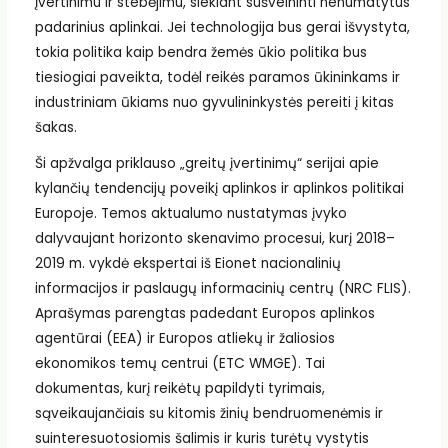
įvertinimu ir stebėjimu, siekiant sušvelninti nenumatytus
padarinius aplinkai. Jei technologija bus gerai išvystyta,
tokia politika kaip bendra žemės ūkio politika bus
tiesiogiai paveikta, todėl reikės paramos ūkininkams ir
industriniam ūkiams nuo gyvulininkystės pereiti į kitas
šakas.
Ši apžvalga priklauso „greitų įvertinimų“ serijai apie
kylančių tendencijų poveikį aplinkos ir aplinkos politikai
Europoje. Temos aktualumo nustatymas įvyko
dalyvaujant horizonto skenavimo procesui, kurį 2018–
2019 m. vykdė ekspertai iš Eionet nacionalinių
informacijos ir paslaugų informacinių centrų (NRC FLIS).
Aprašymas parengtas padedant Europos aplinkos
agentūrai (EEA) ir Europos atliekų ir žaliosios
ekonomikos temų centrui (ETC WMGE). Tai
dokumentas, kurį reikėtų papildyti tyrimais,
sąveikaujančiais su kitomis žinių bendruomenėmis ir
suinteresuotosiomis šalimis ir kuris turėtų vystytis