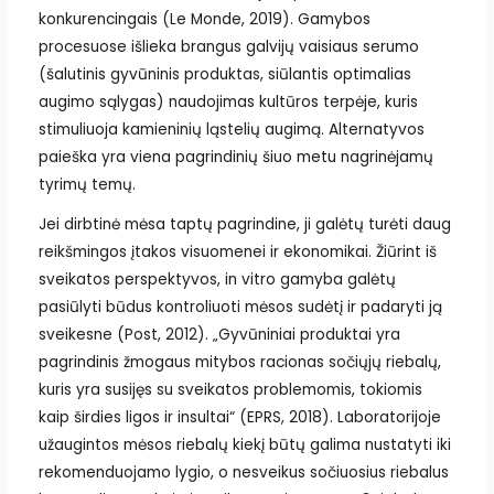
konkurencingais (Le Monde, 2019). Gamybos
procesuose išlieka brangus galvijų vaisiaus serumo
(šalutinis gyvūninis produktas, siūlantis optimalias
augimo sąlygas) naudojimas kultūros terpėje, kuris
stimuliuoja kamieninių ląstelių augimą. Alternatyvos
paieška yra viena pagrindinių šiuo metu nagrinėjamų
tyrimų temų.
Jei dirbtinė mėsa taptų pagrindine, ji galėtų turėti daug
reikšmingos įtakos visuomenei ir ekonomikai. Žiūrint iš
sveikatos perspektyvos, in vitro gamyba galėtų
pasiūlyti būdus kontroliuoti mėsos sudėtį ir padaryti ją
sveikesne (Post, 2012). „Gyvūniniai produktai yra
pagrindinis žmogaus mitybos racionas sočiųjų riebalų,
kuris yra susijęs su sveikatos problemomis, tokiomis
kaip širdies ligos ir insultai“ (EPRS, 2018). Laboratorijoje
užaugintos mėsos riebalų kiekį būtų galima nustatyti iki
rekomenduojamo lygio, o nesveikus sočiuosius riebalus