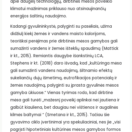
apie daugelį technologijų, dirbtinės mėsos poveikio
klimatui mažinimas priklauso nuo atsinaujinančių
energijos šaltinių naudojimo.
Kadangi gyvulininkystė, palyginti su pasėliais, užima
didžiulį kiekį žemės ir vandens maisto kalorijoms,
teoriškai perėjimas prie dirbtinės mėsos gamybos gali
sumažinti vandens ir žemės išteklių spaudimą (Mattick
ir kt., 2015). Remiantis daugybe išankstinių LCA,
Stephens ir kt. (2018) daro išvadą, kad „kultūringa mėsa
gali sumažinti vandens naudojimą, šiltnamio efektą
sukeliančių dujų išmetimą, eutrofikacijos potencialą ir
žemės naudojimą, palyginti su įprasta gyvulinės mėsos
gamyba ūkiuose.“ Vienas tyrimas rodo, kad dirbtinė
mėsa gali turėti „mažesnį poveikį aplinkai nei jautiena ir
galbūt kiauliena, bet daugiau nei vištienos ir augalinės
kilmės baltymai “ (Smetana ir kt., 2015). Tačiau šie
gyvavimo ciklo įvertinimai yra spekuliaciniai, nes jie „visi
pagrįsti hipotetiniais kultūrinės mėsos gamybos formos