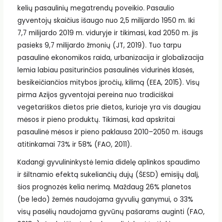
kelių pasaulinių megatrendų poveikio. Pasaulio
gyventojų skaičius išaugo nuo 2,5 milijardo 1950 m. Iki
7,7 milijardo 2019 m. viduryje ir tikimasi, kad 2050 m. jis
pasieks 9,7 milijardo žmonių (JT, 2019). Tuo tarpu
pasaulinė ekonomikos raida, urbanizacija ir globalizacija
lemia labiau pasiturinčios pasaulinės vidurinės klasės,
besikeičiančios mitybos įpročių, kilimą (EEA, 2015). Visų
pirma Azijos gyventojai pereina nuo tradiciškai
vegetariškos dietos prie dietos, kurioje yra vis daugiau
mėsos ir pieno produktų. Tikimasi, kad apskritai
pasaulinė mėsos ir pieno paklausa 2010–2050 m. išaugs
atitinkamai 73% ir 58% (FAO, 2011).
Kadangi gyvulininkystė lemia didelę aplinkos spaudimo
ir šiltnamio efektą sukeliančių dujų (ŠESD) emisijų dalį,
šios prognozės kelia nerimą. Maždaug 26% planetos
(be ledo) žemės naudojama gyvulių ganymui, o 33%
visų pasėlių naudojama gyvūnų pašarams auginti (FAO,