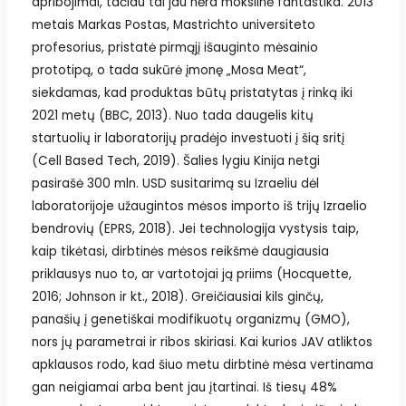
apribojimai, tačiau tai jau nėra mokslinė fantastika. 2013
metais Markas Postas, Mastrichto universiteto
profesorius, pristatė pirmąjį išauginto mėsainio
prototipą, o tada sukūrė įmonę „Mosa Meat“,
siekdamas, kad produktas būtų pristatytas į rinką iki
2021 metų (BBC, 2013). Nuo tada daugelis kitų
startuolių ir laboratorijų pradėjo investuoti į šią sritį
(Cell Based Tech, 2019). Šalies lygiu Kinija netgi
pasirašė 300 mln. USD susitarimą su Izraeliu dėl
laboratorijoje užaugintos mėsos importo iš trijų Izraelio
bendrovių (EPRS, 2018). Jei technologija vystysis taip,
kaip tikėtasi, dirbtinės mėsos reikšmė daugiausia
priklausys nuo to, ar vartotojai ją priims (Hocquette,
2016; Johnson ir kt., 2018). Greičiausiai kils ginčų,
panašių į genetiškai modifikuotų organizmų (GMO),
nors jų parametrai ir ribos skiriasi. Kai kurios JAV atliktos
apklausos rodo, kad šiuo metu dirbtinė mėsa vertinama
gan neigiamai arba bent jau įtartinai. Iš tiesų 48%