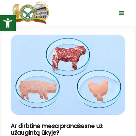
Pereiti
prie
Open toolbar
Main
turinio
Menu
Ar dirbtinė mėsa pranašesnė už
užaugintą ūkyje?