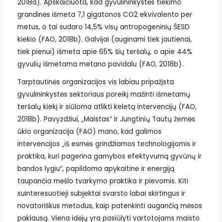
2018a). Apskaičiuota, kad gyvulininkystės tiekimo
grandinės išmeta 7,1 gigatonos CO2 ekvivalento per
metus, o tai sudaro 14,5% visų antropogeninių ŠESD
kiekio (FAO, 2018b). Galvijai (auginami tiek jautienai,
tiek pienui) išmeta apie 65% šių teršalų, o apie 44%
gyvulių išmetama metano pavidalu (FAO, 2018b).
Tarptautinės organizacijos vis labiau pripažįsta
gyvulininkystės sektoriaus poreikį mažinti išmetamų
teršalų kiekį ir siūloma atlikti keletą intervencijų (FAO,
2018b). Pavyzdžiui, „Maistas“ ir Jungtinių Tautų žemės
ūkio organizacija (FAO) mano, kad galimos
intervencijos „iš esmės grindžiamos technologijomis ir
praktika, kuri pagerina gamybos efektyvumą gyvūnų ir
bandos lygiu“, papildoma apykaitine ir energiją
taupančia mėšlo tvarkymo praktika ir pievomis. Kiti
suinteresuotieji subjektai svarsto labai skirtingus ir
novatoriškus metodus, kaip patenkinti augančią mėsos
paklausą. Viena idėjų yra pasiūlyti vartotojams maisto