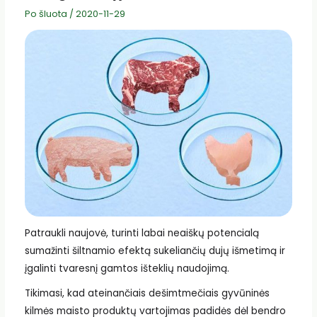
Po šluota
/
2020-11-29
Patraukli naujovė, turinti labai neaiškų potencialą
sumažinti šiltnamio efektą sukeliančių dujų išmetimą ir
įgalinti tvaresnį gamtos išteklių naudojimą.
Tikimasi, kad ateinančiais dešimtmečiais gyvūninės
kilmės maisto produktų vartojimas padidės dėl bendro