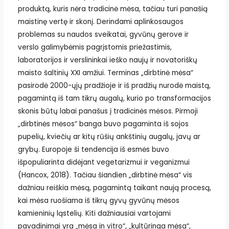
produktą, kuris nėra tradicinė mėsa, tačiau turi panašią
maistinę vertę ir skonį. Derindami aplinkosaugos
problemas su naudos sveikatai, gyvūnų gerove ir
verslo galimybėmis pagrįstomis priežastimis,
laboratorijos ir verslininkai ieško naujų ir novatoriškų
maisto šaltinių XXI amžiui. Terminas „dirbtinė mėsa“
pasirodė 2000-ųjų pradžioje ir iš pradžių nurodė maistą,
pagamintą iš tam tikrų augalų, kurio po transformacijos
skonis būtų labai panašus į tradicinės mėsos. Pirmoji
„dirbtinės mėsos“ banga buvo pagaminta iš sojos
pupelių, kviečių ar kitų rūšių ankštinių augalų, javų ar
grybų. Europoje ši tendencija iš esmės buvo
išpopuliarinta didėjant vegetarizmui ir veganizmui
(Hancox, 2018). Tačiau šiandien „dirbtinė mėsa“ vis
dažniau reiškia mėsą, pagamintą taikant naują procesą,
kai mėsa ruošiama iš tikrų gyvų gyvūnų mėsos
kamieninių ląstelių. Kiti dažniausiai vartojami
pavadinimai yra „mėsa in vitro“, „kultūringa mėsa“,