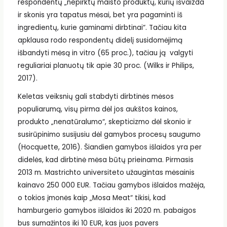
respondentų „nepirktų maisto produktų, kurių išvaizda
ir skonis yra tapatus mėsai, bet yra pagaminti iš
ingredientų, kurie gaminami dirbtinai“. Tačiau kita
apklausa rodo respondentų didelį susidomėjimą
išbandyti mėsą in vitro (65 proc.), tačiau ją valgyti
reguliariai planuotų tik apie 30 proc. (Wilks ir Philips,
2017).
Keletas veiksnių gali stabdyti dirbtinės mėsos
populiarumą, visų pirma dėl jos aukštos kainos,
produkto „nenatūralumo“, skepticizmo dėl skonio ir
susirūpinimo susijusiu dėl gamybos procesų saugumo
(Hocquette, 2016). Šiandien gamybos išlaidos yra per
didelės, kad dirbtinė mėsa būtų prieinama. Pirmasis
2013 m. Mastrichto universiteto užaugintas mėsainis
kainavo 250 000 EUR. Tačiau gamybos išlaidos mažėja,
o tokios įmonės kaip „Mosa Meat“ tikisi, kad
hamburgerio gamybos išlaidos iki 2020 m. pabaigos
bus sumažintos iki 10 EUR, kas juos pavers