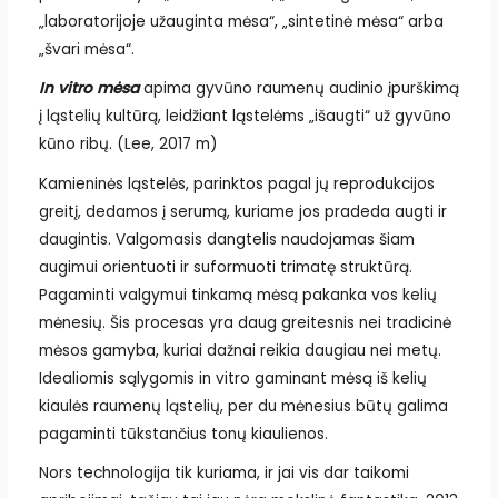
„laboratorijoje užauginta mėsa“, „sintetinė mėsa“ arba
„švari mėsa“.
In vitro m
ėsa
apima gyvūno raumenų audinio įpurškimą
į ląstelių kultūrą, leidžiant ląstelėms „išaugti“ už gyvūno
kūno ribų. (Lee, 2017 m)
Kamieninės ląstelės, parinktos pagal jų reprodukcijos
greitį, dedamos į serumą, kuriame jos pradeda augti ir
daugintis. Valgomasis dangtelis naudojamas šiam
augimui orientuoti ir suformuoti trimatę struktūrą.
Pagaminti valgymui tinkamą mėsą pakanka vos kelių
mėnesių. Šis procesas yra daug greitesnis nei tradicinė
mėsos gamyba, kuriai dažnai reikia daugiau nei metų.
Idealiomis sąlygomis in vitro gaminant mėsą iš kelių
kiaulės raumenų ląstelių, per du mėnesius būtų galima
pagaminti tūkstančius tonų kiaulienos.
Nors technologija tik kuriama, ir jai vis dar taikomi