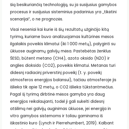
šią besikuriančią technologiją, su ja susijusius gamybos
procesus ir susijusius sisteminius padarinius yra „tikėtini
scenarijai“, o ne prognozės.
Visai neseniai kai kurie iš šių rezultatų užginčijo kitą
tyrimą, kuriame buvo analizuojamas kultūrinės mėsos
ilgalaikis poveikis klimatui (iki 1 000 metų), palyginti su
ūkiuose auginamų galvijų mėsa. Pastebėtas ženklus
ŠESD, būtent metano (CH4), azoto oksido (N2O) ir
anglies dioksido (CO2), poveikis klimatui. Metanas turi
didesnį radiacinį priverstinį poveikį (t. y. poveikį
atmosferos energijos balansui), tačiau atmosferoje jis
išlieka tik apie 12 metų, o CO2 išlieka tūkstantmečius.
Pagal šį tyrimą dirbtinė mėsos gamyba yra daug
energijos reikalaujanti, todėl ji gali sukelti didesnį
atšilimą nei galvijų auginimas ūkiuose, jei energija in
vitro gamybos sistemoms ir toliau gaminama iš
iškastinio kuro (Lynch ir Pierrehumbert, 2019). Kalbant