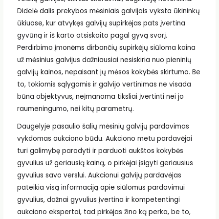
Didelė dalis prekybos mėsiniais galvijais vyksta ūkininkų
ūkiuose, kur atvykęs galvijų supirkėjas pats įvertina
gyvūną ir iš karto atsiskaito pagal gyvą svorį.
Perdirbimo įmonėms dirbančių supirkėjų siūloma kaina
už mėsinius galvijus dažniausiai nesiskiria nuo pieninių
galvijų kainos, nepaisant jų mėsos kokybės skirtumo. Be
to, tokiomis sąlygomis ir galvijo vertinimas ne visada
būna objektyvus, neįmanoma tiksliai įvertinti nei jo
raumeningumo, nei kitų parametrų.
Daugelyje pasaulio šalių mėsinių galvijų pardavimas
vykdomas aukciono būdu. Aukciono metu pardavėjai
turi galimybę parodyti ir parduoti aukštos kokybės
gyvulius už geriausią kainą, o pirkėjai įsigyti geriausius
gyvulius savo verslui. Aukcionui galvijų pardavėjas
pateikia visą informaciją apie siūlomus pardavimui
gyvulius, dažnai gyvulius įvertina ir kompetentingi
aukciono ekspertai, tad pirkėjas žino ką perka, be to,