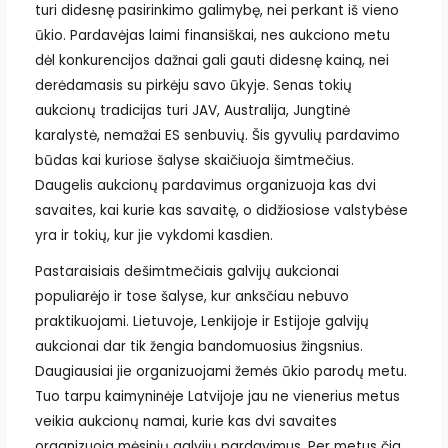
turi didesnę pasirinkimo galimybę, nei perkant iš vieno
ūkio. Pardavėjas laimi finansiškai, nes aukciono metu
dėl konkurencijos dažnai gali gauti didesnę kainą, nei
derėdamasis su pirkėju savo ūkyje. Senas tokių
aukcionų tradicijas turi JAV, Australija, Jungtinė
karalystė, nemažai ES senbuvių. Šis gyvulių pardavimo
būdas kai kuriose šalyse skaičiuoja šimtmečius.
Daugelis aukcionų pardavimus organizuoja kas dvi
savaites, kai kurie kas savaitę, o didžiosiose valstybėse
yra ir tokių, kur jie vykdomi kasdien.
Pastaraisiais dešimtmečiais galvijų aukcionai
populiarėjo ir tose šalyse, kur anksčiau nebuvo
praktikuojami. Lietuvoje, Lenkijoje ir Estijoje galvijų
aukcionai dar tik žengia bandomuosius žingsnius.
Daugiausiai jie organizuojami žemės ūkio parodų metu.
Tuo tarpu kaimyninėje Latvijoje jau ne vienerius metus
veikia aukcionų namai, kurie kas dvi savaites
organizuoja mėsinių galvijų pardavimus. Per metus čia