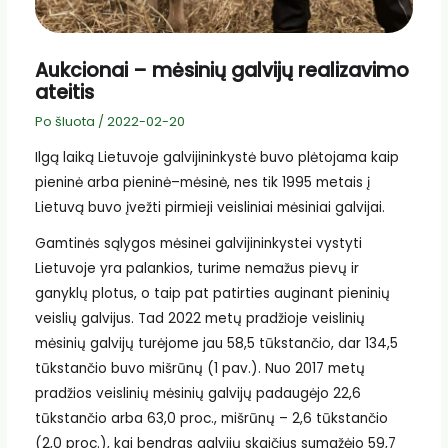
Aukcionai – mėsinių galvijų realizavimo
ateitis
Po šluota
/
2022-02-20
Ilgą laiką Lietuvoje galvijininkystė buvo plėtojama kaip
pieninė arba pieninė–mėsinė, nes tik 1995 metais į
Lietuvą buvo įvežti pirmieji veisliniai mėsiniai galvijai.
Gamtinės sąlygos mėsinei galvijininkystei vystyti
Lietuvoje yra palankios, turime nemažus pievų ir
ganyklų plotus, o taip pat patirties auginant pieninių
veislių galvijus. Tad 2022 metų pradžioje veislinių
mėsinių galvijų turėjome jau 58,5 tūkstančio, dar 134,5
tūkstančio buvo mišrūnų (1 pav.). Nuo 2017 metų
pradžios veislinių mėsinių galvijų padaugėjo 22,6
tūkstančio arba 63,0 proc., mišrūnų – 2,6 tūkstančio
(2,0 proc.), kai bendras galvijų skaičius sumažėjo 59,7