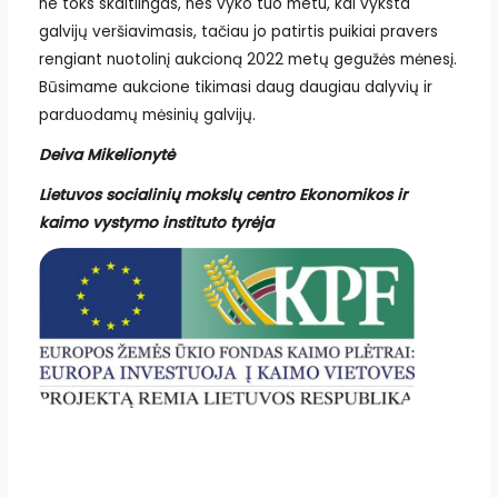
ne toks skaitlingas, nes vyko tuo metu, kai vyksta
galvijų veršiavimasis, tačiau jo patirtis puikiai pravers
rengiant nuotolinį aukcioną 2022 metų gegužės mėnesį.
Būsimame aukcione tikimasi daug daugiau dalyvių ir
parduodamų mėsinių galvijų.
Deiva Mikelionytė
Lietuvos socialinių mokslų centro Ekonomikos ir
kaimo vystymo instituto tyrėja