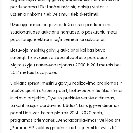
parduodama tūkstančiai mėsinių galvijų vietos ir
užsienio rinkoms tiek veisimui, tiek skerdimui.
Užsienyje mėsiniai galvijai dažniausiai parduodami
stacionariuose aukcionų namuose, o paskutiniu metu
populiarėja elektroniniai/internetiniai aukcionai.
Lietuvoje mėsinių galvijų aukcionai kol kas buvo
surengti tik vykusiose specializuotose parodose
Algirdiškyje (Panevėžio rajonas) 2008 ir 2011 metais bei
2017 metais Lazdijuose.
Siekiant spręsti mėsinių galvijų realizavimo problemas ir
atsižvelgiant į užsienio patirtį Lietuvos žemės ūkio rūmai
inicijavo projektą „Gyvulio prekinės vertės didinimas,
taikant naujus pardavimo būdus“, kuris įgyvendinamas
pagal Lietuvos kaimo plėtros 2014–2020 metų
programos priemonės „Bendradarbiavimas“ veiklos sritį
„Parama EIP veiklos grupėms kurti ir jų veiklai vystyti“.