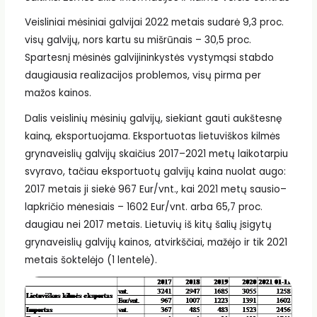
Veisliniai mėsiniai galvijai 2022 metais sudarė 9,3 proc.
visų galvijų, nors kartu su mišrūnais – 30,5 proc.
Spartesnį mėsinės galvijininkystės vystymąsi stabdo
daugiausia realizacijos problemos, visų pirma per
mažos kainos.
Dalis veislinių mėsinių galvijų, siekiant gauti aukštesnę
kainą, eksportuojama. Eksportuotas lietuviškos kilmės
grynaveislių galvijų skaičius 2017–2021 metų laikotarpiu
svyravo, tačiau eksportuotų galvijų kaina nuolat augo:
2017 metais ji siekė 967 Eur/vnt., kai 2021 metų sausio–
lapkričio mėnesiais – 1602 Eur/vnt. arba 65,7 proc.
daugiau nei 2017 metais. Lietuvių iš kitų šalių įsigytų
grynaveislių galvijų kainos, atvirkščiai, mažėjo ir tik 2021
metais šoktelėjo (1 lentelė).