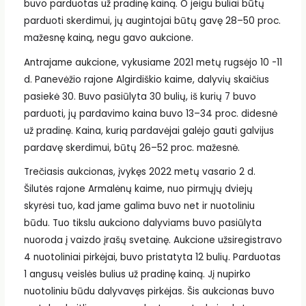
buvo parduotas už pradinę kainą. O jeigu buliai būtų
parduoti skerdimui, jų augintojai būtų gavę 28–50 proc.
mažesnę kainą, negu gavo aukcione.
Antrajame aukcione, vykusiame 2021 metų rugsėjo 10 -11
d. Panevėžio rajone Algirdiškio kaime, dalyvių skaičius
pasiekė 30. Buvo pasiūlyta 30 bulių, iš kurių 7 buvo
parduoti, jų pardavimo kaina buvo 13–34 proc. didesnė
už pradinę. Kaina, kurią pardavėjai galėjo gauti galvijus
pardavę skerdimui, būtų 26–52 proc. mažesnė.
Trečiasis aukcionas, įvykęs 2022 metų vasario 2 d.
Šilutės rajone Armalėnų kaime, nuo pirmųjų dviejų
skyrėsi tuo, kad jame galima buvo net ir nuotoliniu
būdu. Tuo tikslu aukciono dalyviams buvo pasiūlyta
nuoroda į vaizdo įrašų svetainę. Aukcione užsiregistravo
4 nuotoliniai pirkėjai, buvo pristatyta 12 bulių. Parduotas
1 angusų veislės bulius už pradinę kainą. Jį nupirko
nuotoliniu būdu dalyvavęs pirkėjas. Šis aukcionas buvo