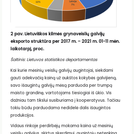
2 pav. Lietuviškos kilmės grynaveislių galvijų
eksporto struktūra per 2017 m. – 2021 m. 01-11 mėn.
laikotarpį, proc.
Šaltinis: Lietuvos statistikos departamentas
Kai kurie mėsinių veislių galvijų augintojai, siekdami
gauti adekvačią kainą už aukštos kokybės galvijieną,
savo išaugintų galvijų mėsą parduoda per trumpą
maisto grandinę, vartotojams tiesiogiai iš ūkio. Vis
dažniau tam tikslui susiburiama į kooperatyvus. Tačiau
tokiu būdu parduodama nedidelė dalis išaugintos
produkcijos.
Vidaus rinkoje perdirbėjų mokama kaina už mėsinių
veislių galvijus, skirtus skerdimui, augintojų netenkina.