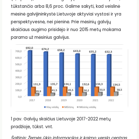
tūkstančio arba 8,6 proc. Galime sakyti, kad veislinė
mėsinė galvijininkystė Lietuvoje aktyviai vystosi ir yra
perspektyvesnė, nei pieninė. Prie mėsinių galvijų
skaičiaus augimo prisidėjo ir nuo 2015 metų mokama
parama už mėsinius galvijus.
1 pav. Galvijų skaičius Lietuvoje 2017-2022 metų
pradžioje, tūkst. vnt.
Šaltinis: Žemės ūkio informacijos ir kaimo verslo centras