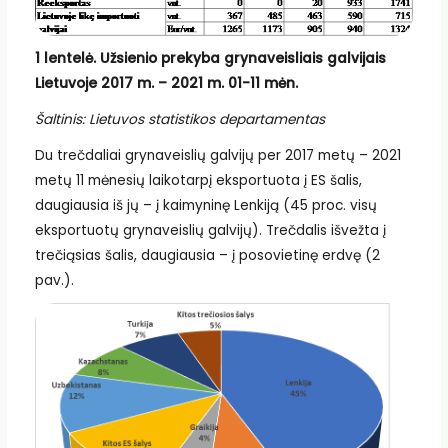
1 lentelė. Užsienio prekyba grynaveisliais galvijais
Lietuvoje 2017 m. – 2021 m. 01-11 mėn.
Šaltinis: Lietuvos statistikos departamentas
Du trečdaliai grynaveislių galvijų per 2017 metų – 2021
metų 11 mėnesių laikotarpį eksportuota į ES šalis,
daugiausia iš jų – į kaimyninę Lenkiją (45 proc. visų
eksportuotų grynaveislių galvijų). Trečdalis išvežta į
trečiąsias šalis, daugiausia – į posovietinę erdvę (2
pav.).