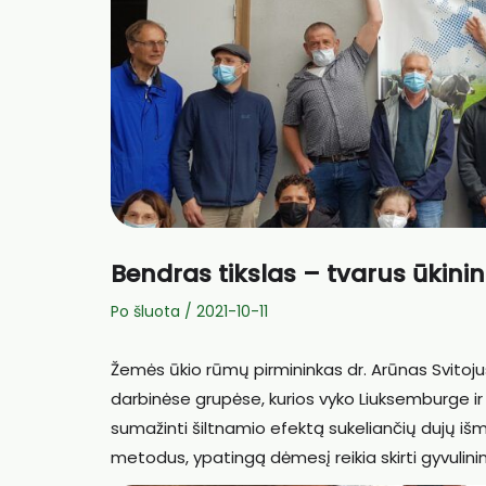
Bendras tikslas – tvarus ūkin
Po šluota
/
2021-10-11
Žemės ūkio rūmų pirmininkas dr. Arūnas Svitoj
darbinėse grupėse, kurios vyko Liuksemburge ir Be
sumažinti šiltnamio efektą sukeliančių dujų iš
metodus, ypatingą dėmesį reikia skirti gyvulinin