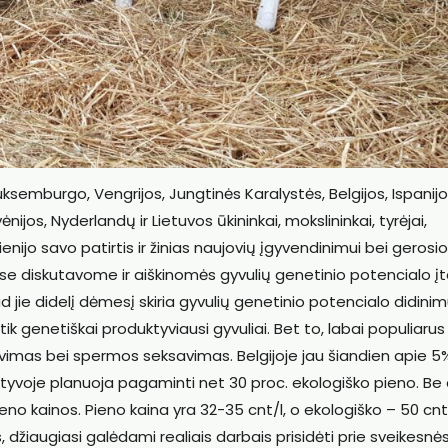
Liuksemburgo, Vengrijos, Jungtinės Karalystės, Belgijos, Ispanijo
ovėnijos, Nyderlandų ir Lietuvos ūkininkai, mokslininkai, tyrėjai,
nijo savo patirtis ir žinias naujovių įgyvendinimui bei gerosi
iuose diskutavome ir aiškinomės gyvulių genetinio potencialo į
d jie didelį dėmesį skiria gyvulių genetinio potencialo didinim
k genetiškai produktyviausi gyvuliai. Bet to, labai populiarus
avimas bei spermos seksavimas. Belgijoje jau šiandien apie 5
tyvoje planuoja pagaminti net 30 proc. ekologiško pieno. Be 
no kainos. Pieno kaina yra 32-35 cnt/l, o ekologiško – 50 cnt
 džiaugiasi galėdami realiais darbais prisidėti prie sveikesnė