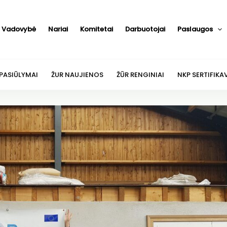
Vadovybė
Nariai
Komitetai
Darbuotojai
Paslaugos
 PASIŪLYMAI
ŽUR NAUJIENOS
ŽŪR RENGINIAI
NKP SERTIFIKA