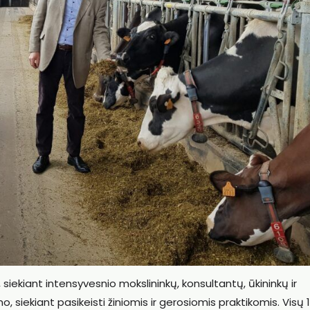
siekiant intensyvesnio mokslininkų, konsultantų, ūkininkų ir
siekiant pasikeisti žiniomis ir gerosiomis praktikomis. Visų 