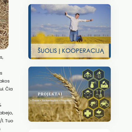
s,
os
takos
ui. Čia
%
abejo,
/l. Tuo
s