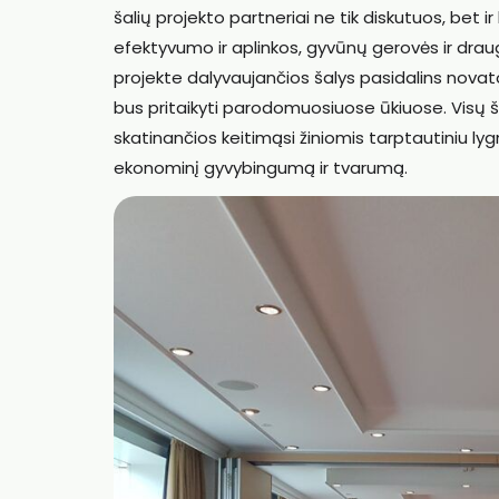
šalių projekto partneriai ne tik diskutuos, bet i
efektyvumo ir aplinkos, gyvūnų gerovės ir dr
projekte dalyvaujančios šalys pasidalins novato
bus pritaikyti parodomuosiuose ūkiuose. Visų ša
skatinančios keitimąsi žiniomis tarptautiniu l
ekonominį gyvybingumą ir tvarumą.