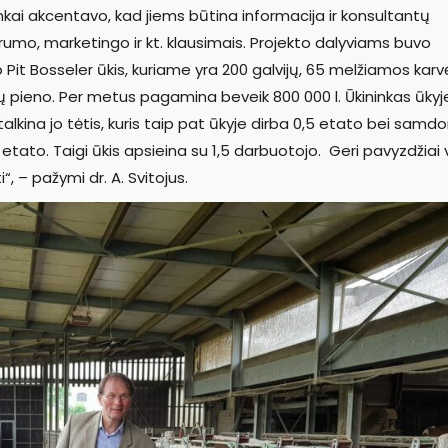
inkai akcentavo, kad jiems būtina informacija ir konsultantų
rumo, marketingo ir kt. klausimais. Projekto dalyviams buvo
it Bosseler ūkis, kuriame yra 200 galvijų, 65 melžiamos karvė
litrų pieno. Per metus pagamina beveik 800 000 l. Ūkininkas ūkyj
 talkina jo tėtis, kuris taip pat ūkyje dirba 0,5 etato bei sam
 etato. Taigi ūkis apsieina su 1,5 darbuotojo. Geri pavyzdžiai
i“, – pažymi dr. A. Svitojus.