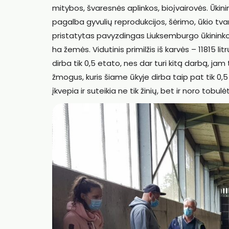
mitybos, švaresnės aplinkos, bioįvairovės. Ūkin
pagalba gyvulių reprodukcijos, šėrimo, ūkio tva
pristatytas pavyzdingas Liuksemburgo ūkininko P
ha žemės. Vidutinis primilžis iš karvės – 11815 
dirba tik 0,5 etato, nes dar turi kitą darbą, jam
žmogus, kuris šiame ūkyje dirba taip pat tik 0,5
įkvepia ir suteikia ne tik žinių, bet ir noro tobulėt