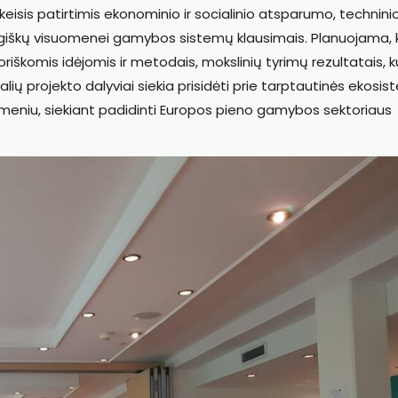
r keisis patirtimis ekonominio ir socialinio atsparumo, technini
augiškų visuomenei gamybos sistemų klausimais. Planuojama,
riškomis idėjomis ir metodais, mokslinių tyrimų rezultatais, k
lių projekto dalyviai siekia prisidėti prie tarptautinės ekosis
ygmeniu, siekiant padidinti Europos pieno gamybos sektoriaus