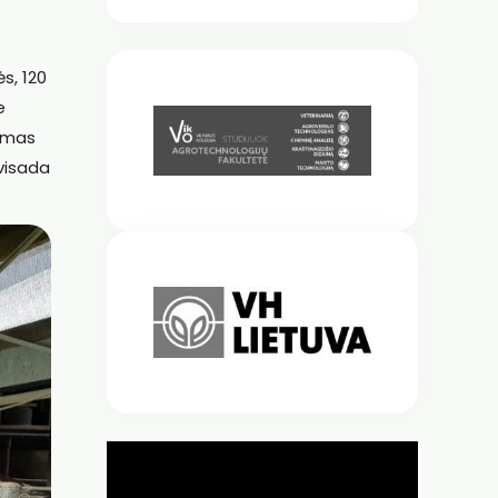
s, 120
e
domas
 visada