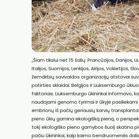
„Šiam tikslui net 15 šalių: Prancūzijos, Danijos, 
Italijos, Suomijos, Lenkijos, Airijos, Vokietijos, Sl
žemdirbių savivaldos organizacijų atstovai suvie
patirties sklaidai. Belgijos ir Liuksemburgo ūk
faktoriais. Liuksemburgo ūkininkai informavo, ka
naudojami genomo tyrimai ir ūkyje pasiliekami ti
embrionų iš pačių geriausių karvių transplant
pieno ūkių gamina ekologišką pieną, o perspek
tokį ekologiško pieno gamybos šuolį skatina pie
pačiu ūkininkai, kaip kaimo bendruomenės dalis,