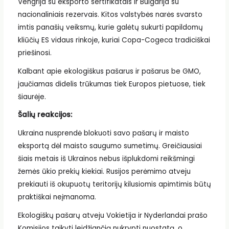
Vengrija su eksporto sertifikatais ir Bulgarija su
nacionaliniais rezervais. Kitos valstybės narės svarsto
imtis panašių veiksmų, kurie galėtų sukurti papildomų
kliūčių ES vidaus rinkoje, kuriai Copa-Cogeca tradiciškai
priešinosi.
Kalbant apie ekologiškus pašarus ir pašarus be GMO,
jaučiamas didelis trūkumas tiek Europos pietuose, tiek
šiaurėje.
Šalių reakcijos:
Ukraina nusprendė blokuoti savo pašarų ir maisto
eksportą dėl maisto saugumo sumetimų. Greičiausiai
šiais metais iš Ukrainos nebus išplukdomi reikšmingi
žemės ūkio prekių kiekiai. Rusijos perėmimo atveju
prekiauti iš okupuotų teritorijų kilusiomis apimtimis būtų
praktiškai neįmanoma.
Ekologiškų pašarų atveju Vokietija ir Nyderlandai prašo
Komisijos taikyti leidžiančią nukrypti nuostatą, o