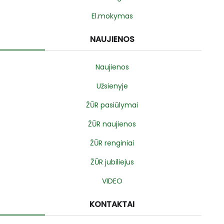
El.mokymas
NAUJIENOS
Naujienos
Užsienyje
ŽŪR pasiūlymai
ŽŪR naujienos
ŽŪR renginiai
ŽŪR jubiliejus
VIDEO
KONTAKTAI