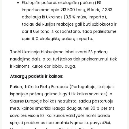
Ekologiški pašarai: ekologiškų pašarų į ES
importuojama apie 213 500 tonų, iš kurių 7 383
atkeliauja iš Ukrainos (3,5 % mūsų importo),
tačiau dėl Rusijos reakcijos gali būti užblokuota ir
dar 11 651 tona iš Kazachstano. Tada praleistume
apie 9 % ekologiškų pašarų importo.
Todėl Ukrainoje blokuojama labai svarbi ES pašarų
naudojimo dalis, o tai turi įtakos tiek prieinamumui, tiek
ir kainoms, kurios dar labiau auga.
Atsargų padėtis ir kainos:
Pašarų trūksta Pietų Europoje (Portugalijoje, Italijoje ir
Ispanijoje pašarų galima įsigyti tik kelias savaites), o
Šiaurės Europoje kol kas netrūksta, tačiau pastaruoju
metu kainos smarkiai išaugo daugiau nei 30 % per tris
savaites visoje ES. Kai kurios valstybės narės bandė
spręsti problemas nacionaliniu lygmeniu, pavyzdžiui,