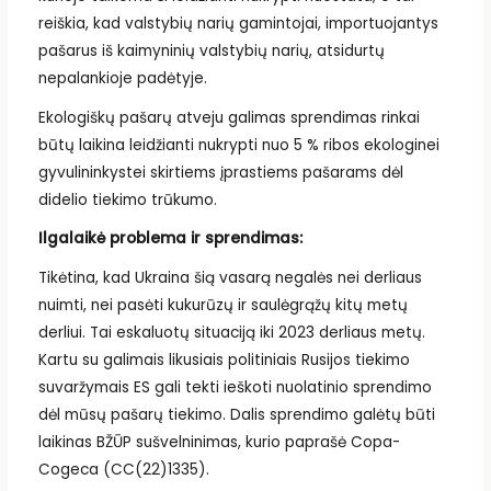
reiškia, kad valstybių narių gamintojai, importuojantys
pašarus iš kaimyninių valstybių narių, atsidurtų
nepalankioje padėtyje.
Ekologiškų pašarų atveju galimas sprendimas rinkai
būtų laikina leidžianti nukrypti nuo 5 % ribos ekologinei
gyvulininkystei skirtiems įprastiems pašarams dėl
didelio tiekimo trūkumo.
Ilgalaikė problema ir sprendimas:
Tikėtina, kad Ukraina šią vasarą negalės nei derliaus
nuimti, nei pasėti kukurūzų ir saulėgrąžų kitų metų
derliui. Tai eskaluotų situaciją iki 2023 derliaus metų.
Kartu su galimais likusiais politiniais Rusijos tiekimo
suvaržymais ES gali tekti ieškoti nuolatinio sprendimo
dėl mūsų pašarų tiekimo. Dalis sprendimo galėtų būti
laikinas BŽŪP sušvelninimas, kurio paprašė Copa-
Cogeca (CC(22)1335).