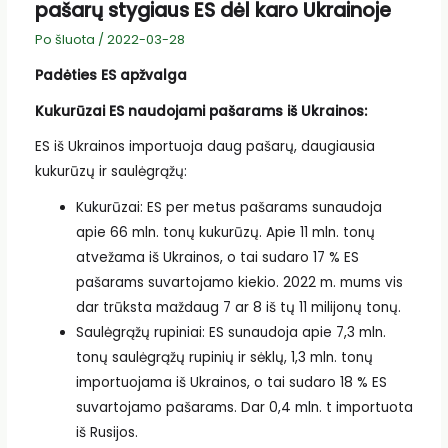
pašarų stygiaus ES dėl karo Ukrainoje
Po šluota
/
2022-03-28
Padėties ES apžvalga
Kukurūzai ES naudojami pašarams iš Ukrainos:
ES iš Ukrainos importuoja daug pašarų, daugiausia
kukurūzų ir saulėgrąžų:
Kukurūzai: ES per metus pašarams sunaudoja
apie 66 mln. tonų kukurūzų. Apie 11 mln. tonų
atvežama iš Ukrainos, o tai sudaro 17 % ES
pašarams suvartojamo kiekio. 2022 m. mums vis
dar trūksta maždaug 7 ar 8 iš tų 11 milijonų tonų.
Saulėgrąžų rupiniai: ES sunaudoja apie 7,3 mln.
tonų saulėgrąžų rupinių ir sėklų, 1,3 mln. tonų
importuojama iš Ukrainos, o tai sudaro 18 % ES
suvartojamo pašarams. Dar 0,4 mln. t importuota
iš Rusijos.