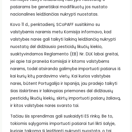
pašarams be genetiškai modifikuotų jos nustato
nacionalines leidžiančias nukrypti nuostatas.
Kovo 11 d., penktadienį, SCoPAFF susitikimo su
valstybėmis narėmis metu Komisija informavo, kad
valstybės narės gali taikyti laikiną leidžiančią nukrypti
nuostatą dėl didžiausio pesticidų likučių kiekio,
suaktyvindamos Reglamento (EB) Nr. DLK labai greitai,
jei apie tai praneša Komisijai ir kitoms valstybėms
narėms, todėl atsiranda galimybė importuoti pašarus iš
kai kurių kitų pardavimo vietų. Kai kurios valstybės
narės, būtent Portugalija ir Ispanija, jau pradėjo taikyti
šias išskirtines ir laikinąsias priemones dėl didžiausių
pesticidų likučių kiekių, skirtų importuoti pašarų žaliavą,
ir kitos valstybės narės svarsto tai.
Tačiau šis sprendimas gali suskaidyti ES rinką. Be to,
tokiomis sąlygomis importuoti pašarai turi likti šalyje,
kurioje taikoma ši leidžianti nukrypti nuostata, o tai