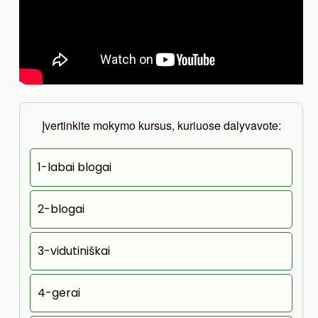
Įvertinkite mokymo kursus, kuriuose dalyvavote:
1-labai blogai
2-blogai
3-vidutiniškai
4-gerai