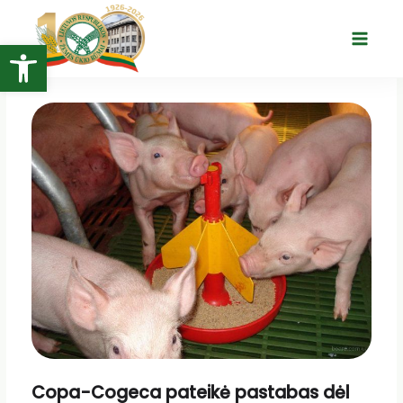
Pereiti
prie
Open toolbar
Main
turinio
Menu
Copa-Cogeca pateikė pastabas dėl