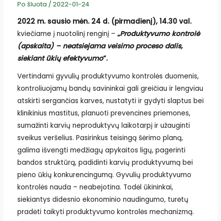
Po šluota
/
2022-01-24
2022 m. sausio mėn. 24 d. (pirmadienį), 14.30 val.
kviečiame į nuotolinį renginį –
„
Produktyvumo kontrolė
(apskaita) – neatsiejama veisimo proceso dalis,
siekiant ūkių efektyvumo
“.
Vertindami gyvulių produktyvumo kontrolės duomenis,
kontroliuojamų bandų savininkai gali greičiau ir lengviau
atskirti sergančias karves, nustatyti ir gydyti slaptus bei
klinikinius mastitus, planuoti prevencines priemones,
sumažinti karvių neproduktyvų laikotarpį ir užauginti
sveikus veršelius. Pasirinkus teisingą šėrimo planą,
galima išvengti medžiagų apykaitos ligų, pagerinti
bandos struktūrą, padidinti karvių produktyvumą bei
pieno ūkių konkurencingumą. Gyvulių produktyvumo
kontrolės nauda – neabejotina. Todėl ūkininkai,
siekiantys didesnio ekonominio naudingumo, turėtų
pradėti taikyti produktyvumo kontrolės mechanizmą.