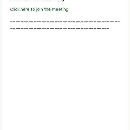
Click here to join the meeting
__________________________________________
______________________________________