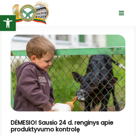
Pereiti
prie
Open toolbar
Main
turinio
Menu
DĖMESIO! Sausio 24 d. renginys apie
produktyvumo kontrolę