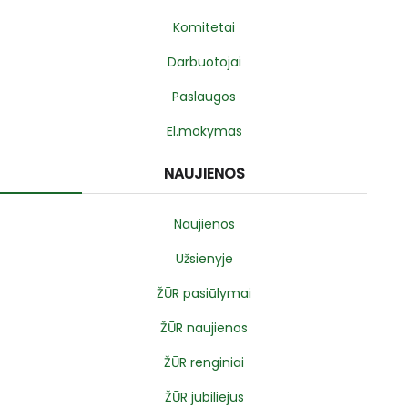
Komitetai
Darbuotojai
Paslaugos
El.mokymas
NAUJIENOS
Naujienos
Užsienyje
ŽŪR pasiūlymai
ŽŪR naujienos
ŽŪR renginiai
ŽŪR jubiliejus