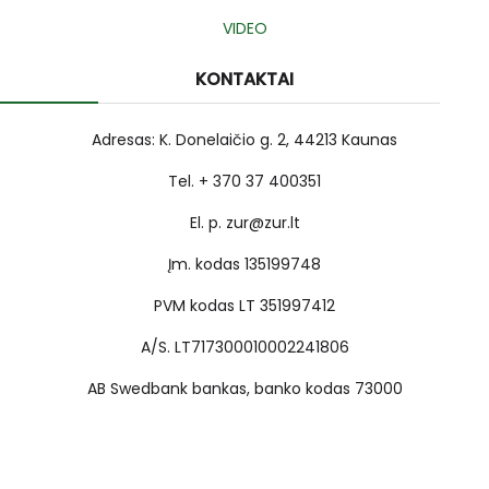
VIDEO
KONTAKTAI
Adresas: K. Donelaičio g. 2, 44213 Kaunas
Tel. + 370 37 400351
El. p. zur@zur.lt
Įm. kodas 135199748
PVM kodas LT 351997412
A/S. LT717300010002241806
AB Swedbank bankas, banko kodas 73000