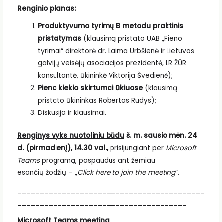
Renginio planas:
Produktyvumo tyrimų B metodu praktinis
pristatymas
(klausimą pristato UAB „Pieno
tyrimai“ direktorė dr. Laima Urbšienė ir Lietuvos
galvijų veisėjų asociacijos prezidentė, LR ŽŪR
konsultantė, ūkininkė Viktorija Švedienė);
Pieno kiekio skirtumai ūkiuose
(klausimą
pristato ūkininkas Robertas Rudys);
Diskusija ir klausimai.
Renginys vyks nuotoliniu būdu
š. m. sausio mėn. 24
d. (pirmadienį), 14.30 val.,
prisijungiant per
Microsoft
Teams
programą, paspaudus ant žemiau
esančių žodžių – „
Click here to join the meeting
“.
__________________________________________
______________________________________
Microsoft Teams meeting