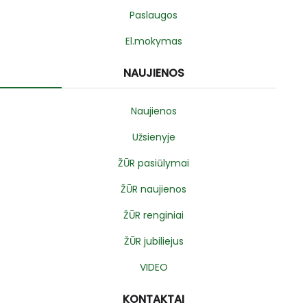
Paslaugos
El.mokymas
NAUJIENOS
Naujienos
Užsienyje
ŽŪR pasiūlymai
ŽŪR naujienos
ŽŪR renginiai
ŽŪR jubiliejus
VIDEO
KONTAKTAI