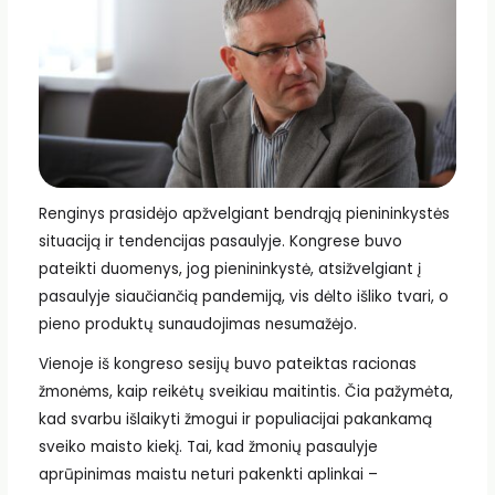
Renginys prasidėjo apžvelgiant bendrąją pienininkystės
situaciją ir tendencijas pasaulyje. Kongrese buvo
pateikti duomenys, jog pienininkystė, atsižvelgiant į
pasaulyje siaučiančią pandemiją, vis dėlto išliko tvari, o
pieno produktų sunaudojimas nesumažėjo.
Vienoje iš kongreso sesijų buvo pateiktas racionas
žmonėms, kaip reikėtų sveikiau maitintis. Čia pažymėta,
kad svarbu išlaikyti žmogui ir populiacijai pakankamą
sveiko maisto kiekį. Tai, kad žmonių pasaulyje
aprūpinimas maistu neturi pakenkti aplinkai –