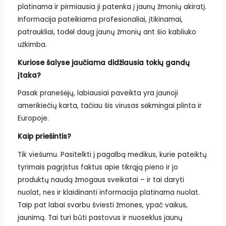
platinama ir pirmiausia ji patenka į jaunų žmonių akiratį.
Informacija pateikiama profesionaliai, įtikinamai,
patraukliai, todėl daug jaunų žmonių ant šio kabliuko
užkimba.
Kuriose šalyse jaučiama didžiausia tokių gandų
įtaka?
Pasak pranešėjų, labiausiai paveikta yra jaunoji
amerikiečių karta, tačiau šis virusas sėkmingai plinta ir
Europoje.
Kaip priešintis?
Tik viešumu. Pasitelkti į pagalbą medikus, kurie pateiktų
tyrimais pagrįstus faktus apie tikrąją pieno ir jo
produktų naudą žmogaus sveikatai – ir tai daryti
nuolat, nes ir klaidinanti informacija platinama nuolat.
Taip pat labai svarbu šviesti žmones, ypač vaikus,
jaunimą. Tai turi būti pastovus ir nuoseklus jaunų