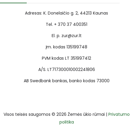
Adresas: K. Donelaičio g. 2, 44213 Kaunas
Tel. + 370 37 400351
El. p. zur@zur.lt
Įm. kodas 135199748
PVM kodas LT 351997412
A/S. LT717300010002241806
AB Swedbank bankas, banko kodas 73000
Visos teisės saugomos © 2026 Žemės ūkio rūmai |
Privatumo
politika