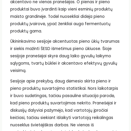
akcentavo ne vienas pranešėjas. O pienas ir pieno
produktai buvo įvardinti kaip vieni esminių produktų
maisto grandinėje. Todėl nuosekliai didėja pieno
produktų įvairovė, ypač ženkliai auga fermentuotų
produktų gama.
Ūkininkavimo sesijoje akcentuotas pieno ūkių tvarumas
ir siekis mažinti ŠESD išmetimus pieno ūkiuose. Šioje
sesijoje pranešėjai skyrė daug laiko gyvulių laikymo
sąlygoms, tvartų būklei ir akcentavo efektyvų gyvulių
veisimą.
Sesijoje apie prekybą, daug dėmesio skirta pieno ir
pieno produktų suvartojimo statistikai. Nors laikotarpis
ir buvo sudėtingas, tačiau pasaulinė situacija parodė,
kad pieno produktų suvartojimas nekrito. Pranešėjai ir
diskusijų dalyviai pažymėjo, kad vartotojų įpročiai
keičiasi, tačiau siekiant išlaikyti vartotoją reikalingas
nuoseklus švietėjiškas darbas. Ne vienas iš