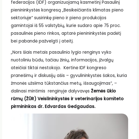
federacijos (IDF) organizuojamą kasmetinį Pasaulinį
pienininkystės kongresą „Besikeičiantis klimatas pieno
sektoriuje“ susirinkę pieno ir pieno produkcijos
gamintojai iš 55 valstybių, kurie sudaro apie 75 proc.
pasaulinės pieno rinkos, aptarė pienininkystės padėtį
bei pabandė pažvelgti į ateitį.
„Nors šiais metais pasaulinio lygio renginys vyko
nuotoliniu būdu, tačiau žinių, informacijos, įžvalgų
ateičiai tiktai nestokojo. Kertinė IDF kongreso
pranešimų ir diskusijų ašis – gyvulininkystės šakos, kuria
žmonės užsiima tūkstančius metų, išsaugojimas“, –
dalinasi mintimis renginyje dalyvavęs
Žemės ūkio
rūmų (ŽŪR) Veislininkystės ir veterinarijos komiteto
pirmininkas dr. Edvardas Gedgaudas.