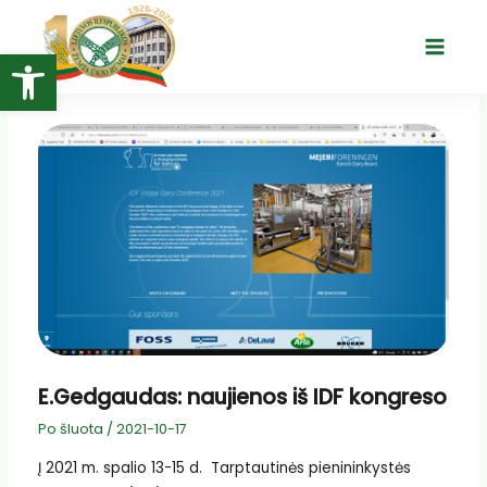
Pereiti
prie
Open toolbar
Main
turinio
Menu
E.Gedgaudas: naujienos iš IDF kongreso
Po šluota
/
2021-10-17
Į 2021 m. spalio 13-15 d. Tarptautinės pienininkystės