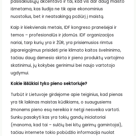
pasisakiusiųjų akcentavo ir tai, kad vis dar daug maisto
išmetama, kas liudija ne tik apie ekonominius
nuostolius, bet ir neatsakingą požiūrį į maistą.
Kaip ir kiekvienais metais, IDF kongreso pranešėjai ir
temos – profesionalūs ir įdomūs. IDF organizacijos
nariai, tarp kurių yra ir ŽŪR, yra prisiėmusios rimtus
įsipareigojimus prisidėti prie klimato kaitos švelninimo,
tačiau daug dėmesio skirta ir pieno produktų vartojimo
skatinimui, jų kokybės gerinimui bei naujo vartotojo
ugdymui.
Kokie iššūkiai tyko pieno sektoriuje?
Turbūt ir Lietuvoje girdėjome apie teiginius, kad pienas
yra tik laikinas maistas kūdikiams, o suaugusiems
žmonėms pieno esą nereikia ir netgi nesveika vartoti.
Sunku pasakyti kas yra tokių gandų iniciatoriai
(manoma, kad tai – sulčių bei kitų gėrimų gamintojai),
tačiau internete tokio pobūdžio informacija nuolat