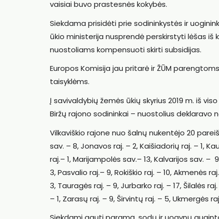
vaisiai buvo prastesnės kokybės.
Siekdama prisidėti prie sodininkystės ir uogi
ūkio ministerija nusprendė perskirstyti lėšas i
nuostoliams kompensuoti skirti subsidijas.
Europos Komisija jau pritarė ir ŽŪM parengto
taisyklėms.
Į savivaldybių žemės ūkių skyrius 2019 m. iš vis
Biržų rajono sodininkai – nuostolius deklaravo n
Vilkaviškio rajone nuo šalnų nukentėjo 20 pareiškė
sav. – 8, Jonavos raj. – 2, Kaišiadorių raj. – 1, Ka
raj.– 1, Marijampolės sav.– 13, Kalvarijos sav. – 9
3, Pasvalio raj.– 9, Rokiškio raj. – 10, Akmenės raj. –
3, Tauragės raj. – 9, Jurbarko raj. – 17, Šilalės raj.
– 1, Zarasų raj. – 9, Širvintų raj. – 5, Ukmergės raj.
Siekdami gauti paramą, sodų ir uogynų augintoj