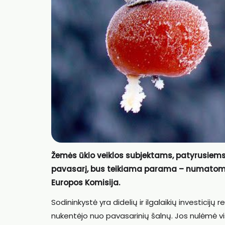
Žemės ūkio veiklos subjektams, patyrusiems 
pavasarį, bus teikiama parama – numatoma sk
Europos Komisija.
Sodininkystė yra didelių ir ilgalaikių investicijų
nukentėjo nuo pavasarinių šalnų. Jos nulėmė vis