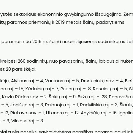
ninkystės sektoriaus ekonominio gyvybingumo išsaugojimo, Že
š kitų paramos priemonių ir 2019 metais šalnų padarytiems
ms paramos nuo 2019 m. šalnų nukentėjusiems sodininkams te
o kreipėsi 260 sodininkų. Nuo pavasarinių šalnų labiausiai nuke
et 28 pareiškėjai.
jų, Alytaus raj. – 4, Varėnos raj. – 5, Druskininkų sav. – 4, Bir
uno raj. – 15, Kėdainių raj.– 7, Prienų raj. – 8, Raseinių raj. – 5,
, Kazlų Rūdos sav. – 2, Šakių raj. – 9, Biržų raj. – 28, Panevėžio r
 5, Joniškio raj. – 3, Pakruojo raj. – 1, Radviliškio raj. – 3, Šiaulių
 – 12, Rietavo sav. – 1, Utenos raj. – 12, Anykščių raj. – 16, Ignalin
 – 3, Vilniaus raj. – 3.
ai turės pateikti savivaldybėms paraiškas paramai gauti ir j