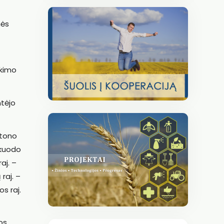
mės
ikimo
ntėjo
štono
 Skuodo
aj. –
 raj. –
os raj.
os