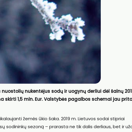
nuostolių nukentėjus sodų ir uogynų derliui dėl šalnų 20
irti 1,5 mln. Eur. Valstybės pagalbos schemai jau pritar
 reikalaujanti žemės ūkio šaka. 2019 m. Lietuvos sodai stipriai
ų sodininkų sezoną – prarasta ne tik dalis derliaus, bet ir už