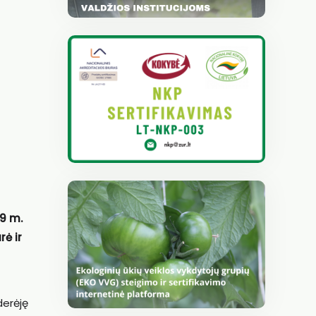
19 m.
ė ir
derėję