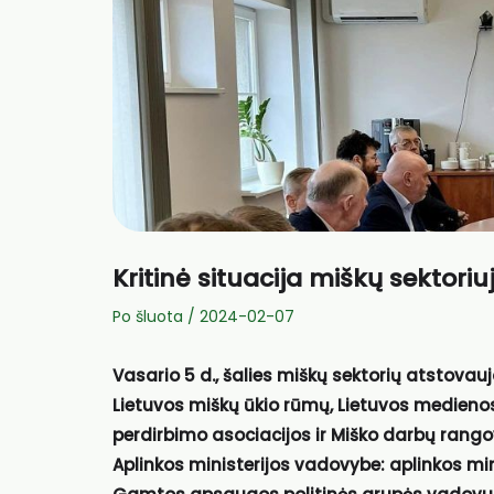
Kritinė situacija miškų sektoriu
Po šluota
/
2024-02-07
Vasario 5 d., šalies miškų sektorių atstovau
Lietuvos miškų ūkio rūmų, Lietuvos medien
perdirbimo asociacijos
ir
Miško darbų rango
Aplinkos ministerijos vadovybe: aplinkos mi