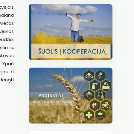
tvejais
palanki
 vietas
eiklos
ūdžio:
klėmis,
stovos
. Ypač
jos, o
adengti