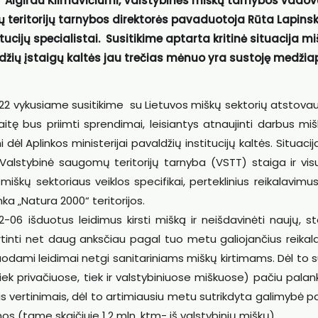
Algirdu Klimavičiumi, Valstybinės miškų tarnybos vadov
 teritorijų tarnybos direktorės pavaduotoja Rūta Lapinsk
tucijų specialistai. Susitikime aptarta kritinė situacija m
aldžių įstaigų kaltės jau trečias mėnuo yra sustoję medžia
22 vykusiame susitikime su Lietuvos miškų sektorių atstova
itę bus priimti sprendimai, leisiantys atnaujinti darbus mi
ėl Aplinkos ministerijai pavaldžių institucijų kaltės. Situaci
 Valstybinė saugomų teritorijų tarnyba (VSTT) staiga ir vis
miškų sektoriaus veiklos specifikai, perteklinius reikalavimu
ka „Natura 2000“ teritorijos.
06 išduotus leidimus kirsti mišką ir neišdavinėti naujų, s
rtinti net daug anksčiau pagal tuo metu galiojančius reikal
odami leidimai netgi sanitariniams miškų kirtimams. Dėl to 
iek privačiuose, tiek ir valstybiniuose miškuose) pačiu palan
is vertinimais, dėl to artimiausiu metu sutrikdyta galimybė p
nos (tame skaičiuje 1,2 mln. ktm- iš valstybinių miškų).