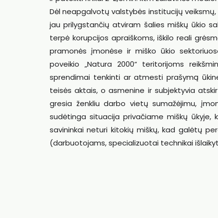
Dėl neapgalvotų valstybės institucijų veiksmų,
jau prilygstančių atviram šalies miškų ūkio s
terpė korupcijos apraiškoms, iškilo reali grė
pramonės įmonėse ir miško ūkio sektoriuose
poveikio „Natura 2000“ teritorijoms reikšm
sprendimai tenkinti ar atmesti prašymą ūkinei v
teisės aktais, o asmenine ir subjektyvia ats
gresia ženkliu darbo vietų sumažėjimu, įmo
sudėtinga situacija privačiame miškų ūkyje, 
savininkai neturi kitokių miškų, kad galėtų p
(darbuotojams, specializuotai technikai išlaiky