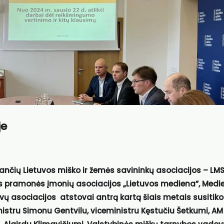
je
jančių
Lietuvos miško ir žemės savininkų asociacijos – LM
os pramonės įmonių asociacijos „Lietuvos mediena”,
Medi
vų asociacijos
atstovai antrą kartą šiais metais susitiko
nistru Simonu Gentvilu, viceministru
Kęstučiu Šetkumi
, AM