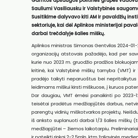
Gamtos apsaugos politinės grupės vadovu 
Sauliumi Vasiliausku ir Valstybinės saugomų
Susitikime dalyvavo kiti AM ir pavaldžių insti
sektoriuje, kai dėl Aplinkos ministerijai pav
darbai trečdalyje šalies miškų.
Aplinkos ministras Simonas Gentvilas 2024-01-
organizacijų atstovais pažadėjo, kad per sava
kurie nuo 2023 m. gruodžio pradžios blokuojami d
kritinė, kai Valstybinė miškų tarnyba (VMT) ir
pradėjo taikyti neparuoštus bei nepritaikytus 
leidimams miškui kirsti miškuose, į kuruos paten
Dar daugiau, VMT ėmėsi panaikinti po 2023-12-
teisėtai pradėtus medžiapjūtės darbus, netvi
parengtų vidinių miškotvarkos projektų. Neišdu
iš anksto suplanuoti darbai 1/3 šalies miškų (t
medžiapjūtei – žiemos laikotarpiu. Preliminaria
ir pateikti rinkai 2-2,5mln. ktm žaliavinės medie