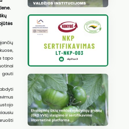
u
iene.
iškų
pjūtės
ujančių
škuose,
ja tapo
uotinai
s gauti
tabdyti
avimus
sustojo
kiausiu
aruošti