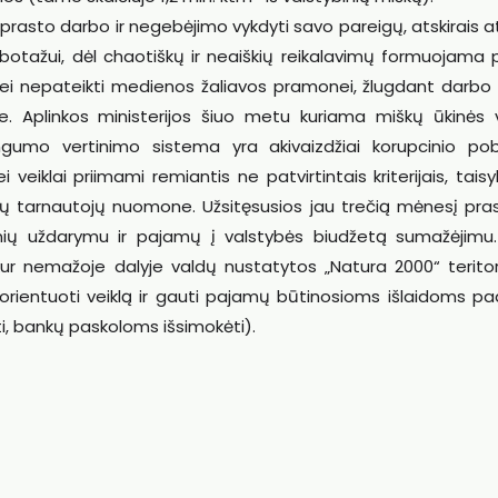
 prasto darbo ir negebėjimo vykdyti savo pareigų, atskirais a
abotažui, dėl chaotiškų ir neaiškių reikalavimų formuojama 
smei nepateikti medienos žaliavos pramonei, žlugdant darbo
. Aplinkos ministerijos šiuo metu kuriama miškų ūkinės v
ingumo vertinimo sistema yra akivaizdžiai korupcinio pob
eiklai priimami remiantis ne patvirtintais kriterijais, taisy
kirų tarnautojų nuomone. Užsitęsusios jau trečią mėnesį pra
nių uždarymu ir pajamų į valstybės biudžetą sumažėjimu
kur nemažoje dalyje valdų nustatytos „Natura 2000“ teritori
erorientuoti veiklą ir gauti pajamų būtinosioms išlaidoms p
ti, bankų paskoloms išsimokėti).