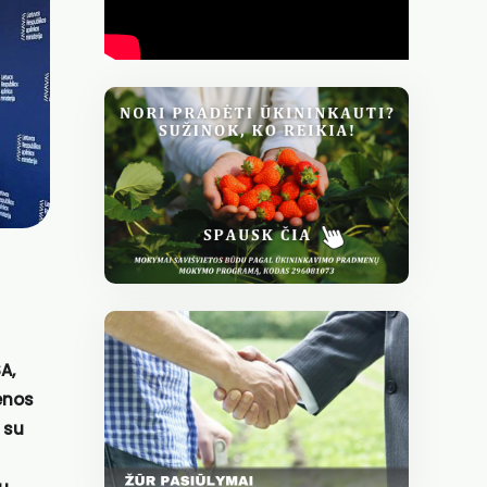
SA
,
enos
 su