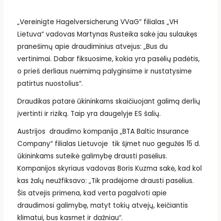
„Vereinigte Hagelversicherung VVaG“ filialas „VH
Lietuva“ vadovas Martynas Rusteika sakė jau sulaukęs
pranešimų apie draudiminius atvejus: „Bus du
vertinimai. Dabar fiksuosime, kokia yra pasėlių padėtis,
o prieš derliaus nuėmimą palyginsime ir nustatysime
patirtus nuostolius“.
Draudikas patarė ūkininkams skaičiuojant galimą derlių
įvertinti ir riziką. Taip yra daugelyje ES šalių.
Austrijos draudimo kompanija „BTA Baltic Insurance
Company“ filialas Lietuvoje tik šįmet nuo gegužės 15 d.
ūkininkams suteikė galimybę drausti pasėlius.
Kompanijos skyriaus vadovas Boris Kuzma sakė, kad kol
kas žalų neužfiksavo: „Tik pradėjome drausti pasėlius.
Šis atvejis primena, kad verta pagalvoti apie
draudimosi galimybę, matyt tokių atvejų, keičiantis
klimatui, bus kasmet ir dažniau“.