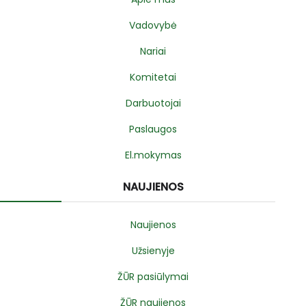
Vadovybė
Nariai
Komitetai
Darbuotojai
Paslaugos
El.mokymas
NAUJIENOS
Naujienos
Užsienyje
ŽŪR pasiūlymai
ŽŪR naujienos