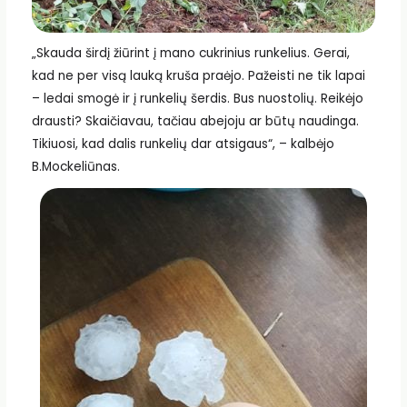
„Skauda širdį žiūrint į mano cukrinius runkelius. Gerai,
kad ne per visą lauką kruša praėjo. Pažeisti ne tik lapai
– ledai smogė ir į runkelių šerdis. Bus nuostolių. Reikėjo
drausti? Skaičiavau, tačiau abejoju ar būtų naudinga.
Tikiuosi, kad dalis runkelių dar atsigaus“, – kalbėjo
B.Mockeliūnas.