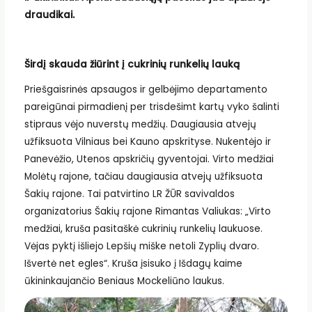
draudikai.
Širdį skauda žiūrint į cukrinių runkelių lauką
Priešgaisrinės apsaugos ir gelbėjimo departamento
pareigūnai pirmadienį per trisdešimt kartų vyko šalinti
stipraus vėjo nuverstų medžių. Daugiausia atvejų
užfiksuota Vilniaus bei Kauno apskrityse. Nukentėjo ir
Panevėžio, Utenos apskričių gyventojai. Virto medžiai
Molėtų rajone, tačiau daugiausia atvejų užfiksuota
Šakių rajone. Tai patvirtino LR ŽŪR savivaldos
organizatorius Šakių rajone Rimantas Valiukas: „Virto
medžiai, kruša pasitaškė cukrinių runkelių laukuose.
Vėjas pyktį išliejo Lepšių miške netoli Zyplių dvaro.
Išvertė net egles“. Kruša įsisuko į Išdagų kaime
ūkininkaujančio Beniaus Mockeliūno laukus.