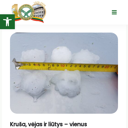
Pereiti
prie
Open toolbar
Main
turinio
Menu
Kruša, vėjas ir liūtys – vienus