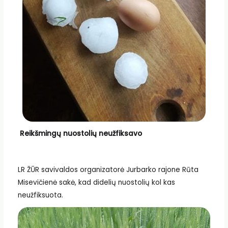
Reikšmingų nuostolių neužfiksavo
LR ŽŪR savivaldos organizatorė Jurbarko rajone Rūta
Misevičienė sakė, kad didelių nuostolių kol kas
neužfiksuota.