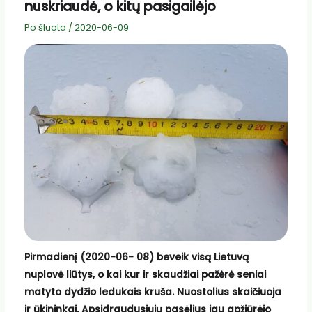
nuskriaudė, o kitų pasigailėjo
Po šluota
/
2020-06-09
Pirmadienį (2020-06- 08) beveik visą Lietuvą
nuplovė liūtys, o kai kur ir skaudžiai pažėrė seniai
matyto dydžio ledukais kruša. Nuostolius skaičiuoja
ir ūkininkai. Apsidraudusiųjų pasėlius jau apžiūrėjo