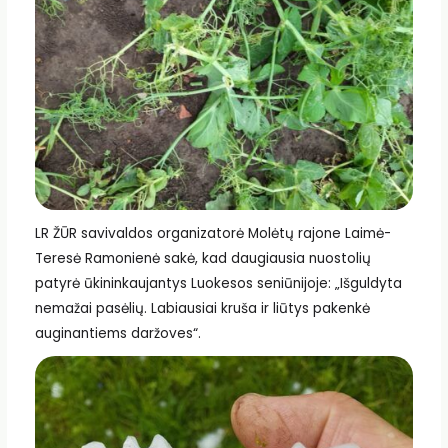
LR ŽŪR savivaldos organizatorė Molėtų rajone Laimė-
Teresė Ramonienė sakė, kad daugiausia nuostolių
patyrė ūkininkaujantys Luokesos seniūnijoje: „Išguldyta
nemažai pasėlių. Labiausiai kruša ir liūtys pakenkė
auginantiems daržoves“.