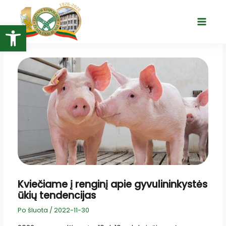
Pereiti
prie
Open toolbar
Main
turinio
Menu
Kviečiame į renginį apie gyvulininkystės
ūkių tendencijas
Po šluota
/
2022-11-30