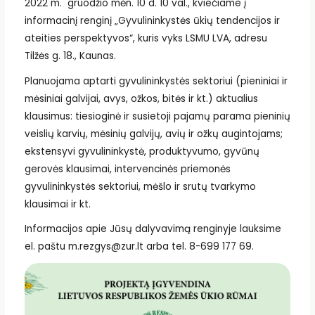
2022 m. gruodžio mėn. 10 d. 10 val., kviečiame į
informacinį renginį „Gyvulininkystės ūkių tendencijos ir
ateities perspektyvos“, kuris vyks LSMU LVA, adresu
Tilžės g. 18., Kaunas.
Planuojama aptarti gyvulininkystės sektoriui (pieniniai ir
mėsiniai galvijai, avys, ožkos, bitės ir kt.) aktualius
klausimus: tiesioginė ir susietoji pajamų parama pieninių
veislių karvių, mėsinių galvijų, avių ir ožkų augintojams;
ekstensyvi gyvulininkystė, produktyvumo, gyvūnų
gerovės klausimai, intervencinės priemonės
gyvulininkystės sektoriui, mėšlo ir srutų tvarkymo
klausimai ir kt.
Informacijos apie Jūsų dalyvavimą renginyje lauksime
el. paštu m.rezgys@zur.lt arba tel. 8-699 177 69.