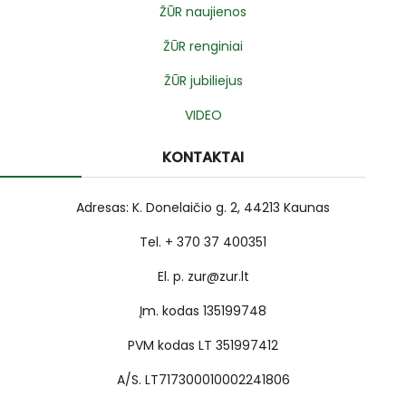
ŽŪR naujienos
ŽŪR renginiai
ŽŪR jubiliejus
VIDEO
KONTAKTAI
Adresas: K. Donelaičio g. 2, 44213 Kaunas
Tel. + 370 37 400351
El. p. zur@zur.lt
Įm. kodas 135199748
PVM kodas LT 351997412
A/S. LT717300010002241806