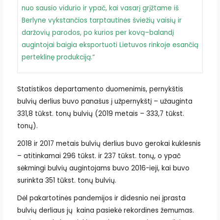
nuo sausio vidurio ir ypač, kai vasarį grįžtame iš
Berlyne vykstančios tarptautinės šviežių vaisių ir
daržovių parodos, po kurios per kovą–balandį
augintojai baigia eksportuoti Lietuvos rinkoje esančią
perteklinę produkciją.“
Statistikos departamento duomenimis, pernykštis
bulvių derlius buvo panašus į užpernykštį – užauginta
331,8 tūkst. tonų bulvių (2019 metais – 333,7 tūkst.
tonų).
2018 ir 2017 metais bulvių derlius buvo gerokai kuklesnis
– atitinkamai 296 tūkst. ir 237 tūkst. tonų, o ypač
sėkmingi bulvių augintojams buvo 2016-ieji, kai buvo
surinkta 351 tūkst. tonų bulvių.
Dėl pakartotinės pandemijos ir didesnio nei įprasta
bulvių derliaus jų kaina pasiekė rekordines žemumas.