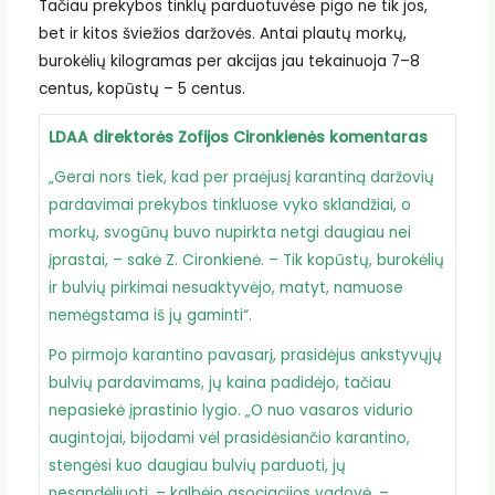
Tačiau prekybos tinklų parduotuvėse pigo ne tik jos,
bet ir kitos šviežios daržovės. Antai plautų morkų,
burokėlių kilogramas per akcijas jau tekainuoja 7–8
centus, kopūstų – 5 centus.
LDAA direktorės Zofijos Cironkienės komentaras
„Gerai nors tiek, kad per praėjusį karantiną daržovių
pardavimai prekybos tinkluose vyko sklandžiai, o
morkų, svogūnų buvo nupirkta netgi daugiau nei
įprastai, – sakė Z. Cironkienė. – Tik kopūstų, burokėlių
ir bulvių pirkimai nesuaktyvėjo, matyt, namuose
nemėgstama iš jų gaminti“.
Po pirmojo karantino pavasarį, prasidėjus ankstyvųjų
bulvių pardavimams, jų kaina padidėjo, tačiau
nepasiekė įprastinio lygio. „O nuo vasaros vidurio
augintojai, bijodami vėl prasidėsiančio karantino,
stengėsi kuo daugiau bulvių parduoti, jų
nesandėliuoti, – kalbėjo asociacijos vadovė. –