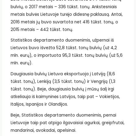
bulvių, o 2017 metais – 336 tūkst. tonų. Ankstesniais
metais bulvės Lietuvoje turėjo didesnę paklausą. Antai,
2016 metais jų buvo suvartota net 416 tūkst. tonų, o
2015 metais – 442 tūkst. tonų.
Statistikos departamento duomenimis, užpernai iš
Lietuvos buvo išvežta 52,8 tūkst. tonų bulvių (už 4,2
mln. eurų), o importuota 95,3 tūkst. tonų bulvių (už 5,6
mln. eurų).
Daugiausia bulvių Lietuva eksportuoja į Latviją (8,6
tūkst. tonų), Lenkiją (3,5 tūkst. tonų) ir Vengriją (1,3
tūkst. tonų). Beje, daugiausia bulvių į mūsų šalį irgi
atkeliauja iš kaimyninės Latvijos, taip pat – Vokietijos,
Italijos, Ispanijos ir Olandijos.
Beje, Statistikos departamento duomenimis, pernai
Lietuvoje taip pat atpigo ilgavaisiai agurkai, greipfrutai,
mandarinai, avokadai, apelsinai.