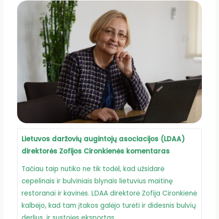
Lietuvos daržovių augintojų asociacijos (LDAA)
direktorės Zofijos Cironkienės komentaras
Tačiau taip nutiko ne tik todėl, kad užsidarė
cepelinais ir bulviniais blynais lietuvius maitinę
restoranai ir kavinės. LDAA direktorė Zofija Cironkienė
kalbėjo, kad tam įtakos galėjo turėti ir didesnis bulvių
derlius, ir sustojęs eksportas.