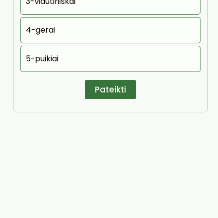
3-vidutiniškai
4-gerai
5-puikiai