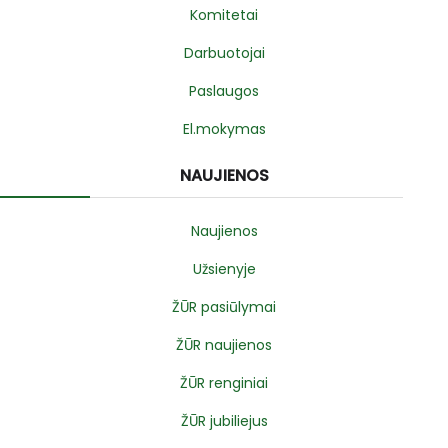
Komitetai
Darbuotojai
Paslaugos
El.mokymas
NAUJIENOS
Naujienos
Užsienyje
ŽŪR pasiūlymai
ŽŪR naujienos
ŽŪR renginiai
ŽŪR jubiliejus