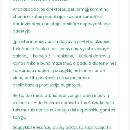
Anot asociacijos direktorės, per pirmąjį karantiną
stipriai nukritus produkcijos kainai ir sumažėjus
pardavimams, augintojai atsidūrė nepavydėtinoje
padėtyje.
„Įprastai intensyviausia daržovių prekyba ūkiuose,
turinčiuose šiuolaikines saugyklas, vyksta vasarį–
balandį, – kalbėjo Z. Cironkienė. – Rudenį daržovių
kainos rinkoje būna mažesnės, o pasiūla didesnė, nes
konkuruoja modernių saugyklų neturintys ar dėl
vienų ar kitų priežasčių užauginę prastai
besilaikančią produkciją augintojai.
Be to, tuo metu dažniausiai vangus būna ir bulvių
eksportas – daržovėmis domisi tik tos šalys, kuriose
tais metais derlius nukentėjo dėl nepalankių gamtos
sąlygų.
Saugyklose esančių bulvių paklausa suaktyvėja tik