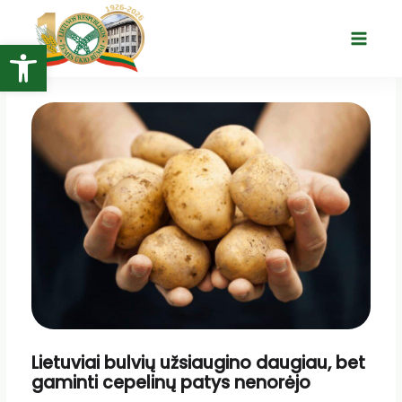
Pereiti
prie
Open toolbar
Main
turinio
Menu
Lietuviai bulvių užsiaugino daugiau, bet
gaminti cepelinų patys nenorėjo