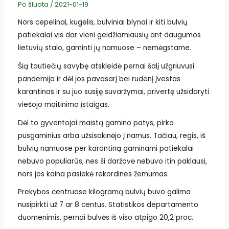
Po šluota
/
2021-01-19
Nors cepelinai, kugelis, bulviniai blynai ir kiti bulvių
patiekalai vis dar vieni geidžiamiausių ant daugumos
lietuvių stalo, gaminti jų namuose – nemėgstame.
Šią tautiečių savybę atskleidė pernai šalį užgriuvusi
pandemija ir dėl jos pavasarį bei rudenį įvestas
karantinas ir su juo susiję suvaržymai, privertę užsidaryti
viešojo maitinimo įstaigas.
Dėl to gyventojai maistą gamino patys, pirko
pusgaminius arba užsisakinėjo į namus. Tačiau, regis, iš
bulvių namuose per karantiną gaminami patiekalai
nebuvo populiarūs, nes ši daržovė nebuvo itin paklausi,
nors jos kaina pasiekė rekordines žemumas.
Prekybos centruose kilogramą bulvių buvo galima
nusipirkti už 7 ar 8 centus. Statistikos departamento
duomenimis, pernai bulvės iš viso atpigo 20,2 proc.