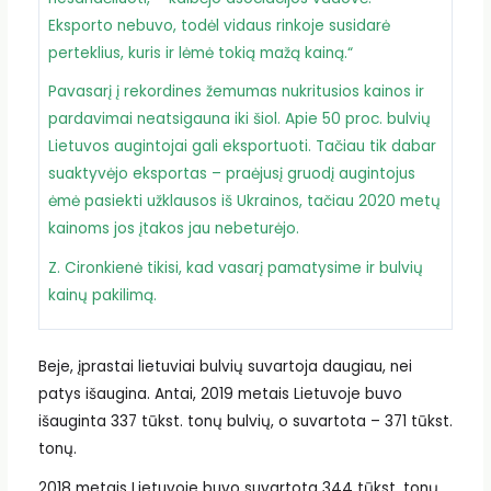
Eksporto nebuvo, todėl vidaus rinkoje susidarė
perteklius, kuris ir lėmė tokią mažą kainą.“
Pavasarį į rekordines žemumas nukritusios kainos ir
pardavimai neatsigauna iki šiol. Apie 50 proc. bulvių
Lietuvos augintojai gali eksportuoti. Tačiau tik dabar
suaktyvėjo eksportas – praėjusį gruodį augintojus
ėmė pasiekti užklausos iš Ukrainos, tačiau 2020 metų
kainoms jos įtakos jau nebeturėjo.
Z. Cironkienė tikisi, kad vasarį pamatysime ir bulvių
kainų pakilimą.
Beje, įprastai lietuviai bulvių suvartoja daugiau, nei
patys išaugina. Antai, 2019 metais Lietuvoje buvo
išauginta 337 tūkst. tonų bulvių, o suvartota – 371 tūkst.
tonų.
2018 metais Lietuvoje buvo suvartota 344 tūkst. tonų