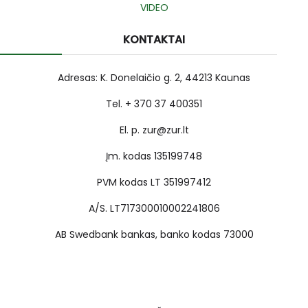
VIDEO
KONTAKTAI
Adresas: K. Donelaičio g. 2, 44213 Kaunas
Tel. + 370 37 400351
El. p. zur@zur.lt
Įm. kodas 135199748
PVM kodas LT 351997412
A/S. LT717300010002241806
AB Swedbank bankas, banko kodas 73000