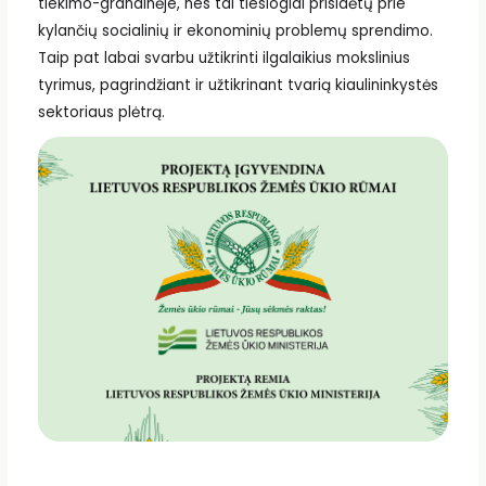
tiekimo-grandinėje, nes tai tiesiogiai prisidėtų prie
kylančių socialinių ir ekonominių problemų sprendimo.
Taip pat labai svarbu užtikrinti ilgalaikius mokslinius
tyrimus, pagrindžiant ir užtikrinant tvarią kiaulininkystės
sektoriaus plėtrą.