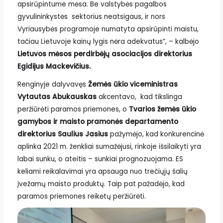
apsirūpintume mėsa. Be valstybės pagalbos
gyvulininkystės sektorius neatsigaus, ir nors
Vyriausybės programoje numatyta apsirūpinti maistu,
tačiau Lietuvoje kainų lygis nėra adekvatus“, – kalbėjo
Lietuvos mėsos perdirbėjų asociacijos direktorius
Egidijus Mackevičius.
Renginyje dalyvavęs
Žemės ūkio viceministras
Vytautas Abukauskas
akcentavo, kad tikslinga
peržiūrėti paramos priemones, o
Tvarios žemės ūkio
gamybos ir maisto pramonės departamento
direktorius Saulius Jasius
pažymėjo, kad konkurencinė
aplinka 2021 m. ženkliai sumažėjusi, rinkoje išsilaikyti yra
labai sunku, o ateitis – sunkiai prognozuojama. ES
keliami reikalavimai yra apsauga nuo trečiųjų šalių
įvežamų maisto produktų. Taip pat pažadėjo, kad
paramos priemones reikėtų peržiūrėti.