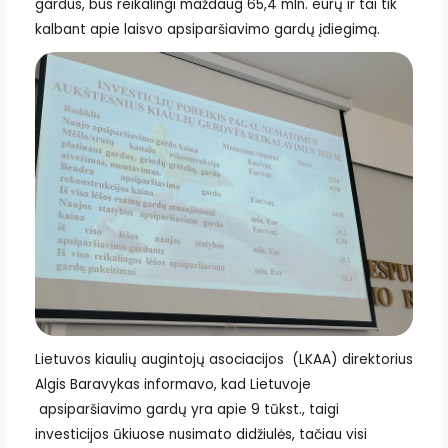
gardus, bus reikalingi maždaug 65,4 mln. eurų ir tai tik
kalbant apie laisvo apsiparšiavimo gardų įdiegimą.
Lietuvos kiaulių augintojų asociacijos (LKAA) direktorius
Algis Baravykas informavo, kad Lietuvoje
apsiparšiavimo gardų yra apie 9 tūkst., taigi
investicijos ūkiuose nusimato didžiulės, tačiau visi