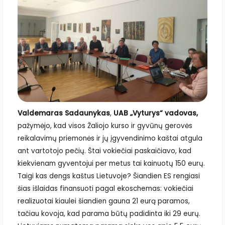
Valdemaras Sadaunykas
,
UAB „Vyturys“ vadovas,
pažymėjo, kad visos Žaliojo kurso ir gyvūnų gerovės
reikalavimų priemonės ir jų įgyvendinimo kaštai atgula
ant vartotojo pečių. Štai vokiečiai paskaičiavo, kad
kiekvienam gyventojui per metus tai kainuotų 150 eurų.
Taigi kas dengs kaštus Lietuvoje? Šiandien ES rengiasi
šias išlaidas finansuoti pagal ekoschemas: vokiečiai
realizuotai kiaulei šiandien gauna 21 eurą paramos,
tačiau kovoja, kad parama būtų padidinta iki 29 eurų.