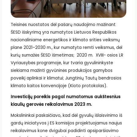
Teisinės nuostatos dėl pašarų naudojimo mažinant
ŠESD išskyrimą yra numatytos Lietuvos Respublikos
nacionaliniame energetikos ir klimato srities veiksmų
plane 2021–2030 m., kur numatyta remti veiksmus, dėl
kurių sumažės ŠESD išmetimas; 2020 m. XVIII- osios LR
Vyriausybės programoje, kur tvaria gyvulininkyste
siekiama mažinti gyvūninės produkcijos gamybos
poveikį aplinkai ir klimatui; Jungtinių Tautų bendrosios
klimato kaitos konvencijoje (Kioto protokolas).
Investicijų poreikis pagal numatomus aukštesnius
kiaulių gerovės reikalavimus 2023 m.
Mokslininkai paskaičiavo, kad dėl gyvulių išlaisvinimo iš
gardų iniciatyvos į ES komisijos projektuojamus naujus
reikalavimus kone dvigubai padidinti apsiparšiavimo