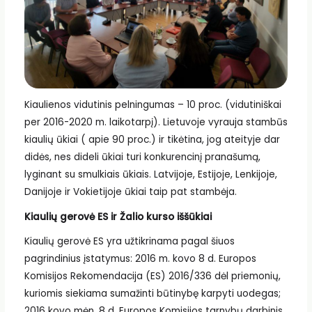
Kiaulienos vidutinis pelningumas – 10 proc. (vidutiniškai
per 2016-2020 m. laikotarpį). Lietuvoje vyrauja stambūs
kiaulių ūkiai ( apie 90 proc.) ir tikėtina, jog ateityje dar
didės, nes dideli ūkiai turi konkurencinį pranašumą,
lyginant su smulkiais ūkiais. Latvijoje, Estijoje, Lenkijoje,
Danijoje ir Vokietijoje ūkiai taip pat stambėja.
Kiaulių gerovė ES ir Žalio kurso iššūkiai
Kiaulių gerovė ES yra užtikrinama pagal šiuos
pagrindinius įstatymus: 2016 m. kovo 8 d. Europos
Komisijos Rekomendacija (ES) 2016/336 dėl priemonių,
kuriomis siekiama sumažinti būtinybę karpyti uodegas;
2016 kovo mėn. 8 d. Europos Komisijos tarnybų darbinis