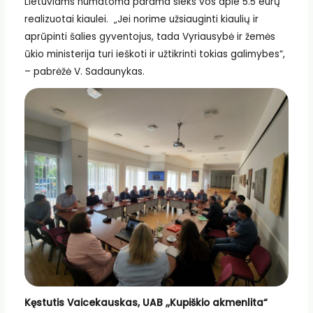
Lietuviams numatoma parama sieks vos apie 5.5 eurų
realizuotai kiaulei. „Jei norime užsiauginti kiaulių ir
aprūpinti šalies gyventojus, tada Vyriausybė ir žemės
ūkio ministerija turi ieškoti ir užtikrinti tokias galimybes“,
– pabrėžė V. Sadaunykas.
Kęstutis Vaicekauskas, UAB ,,Kupiškio akmenlita“