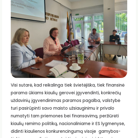
Visi sutarė, kad reikalinga tiek švietėjiška, tiek finansinė
parama ūkiams kiaulių gerovei įgyvendinti, konkrečių
uždavinių įgyvendinimas paramos pagalba, valstybė
turi pasirūpinti savo maisto užsiauginimu ir privalo
numatyti tam priemones bei finansavimą, peržiūrėti
kiaulių rėmimo politiką, nacionaliniame ir ES lygmenyse,
didinti kiaulienos konkurencingumą visoje gamybos-