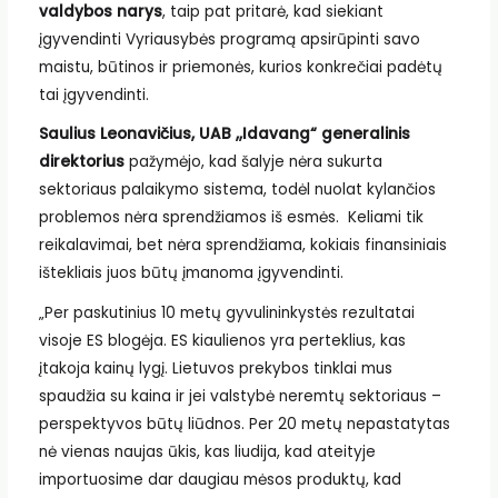
valdybos narys
, taip pat pritarė, kad siekiant
įgyvendinti Vyriausybės programą apsirūpinti savo
maistu, būtinos ir priemonės, kurios konkrečiai padėtų
tai įgyvendinti.
Saulius Leonavičius, UAB ,,Idavang“ generalinis
direktorius
pažymėjo, kad šalyje nėra sukurta
sektoriaus palaikymo sistema, todėl nuolat kylančios
problemos nėra sprendžiamos iš esmės. Keliami tik
reikalavimai, bet nėra sprendžiama, kokiais finansiniais
ištekliais juos būtų įmanoma įgyvendinti.
„Per paskutinius 10 metų gyvulininkystės rezultatai
visoje ES blogėja. ES kiaulienos yra perteklius, kas
įtakoja kainų lygį. Lietuvos prekybos tinklai mus
spaudžia su kaina ir jei valstybė neremtų sektoriaus –
perspektyvos būtų liūdnos. Per 20 metų nepastatytas
nė vienas naujas ūkis, kas liudija, kad ateityje
importuosime dar daugiau mėsos produktų, kad