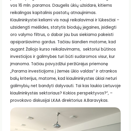
vos 16 mln. paramos. Daugelis ūkių užsidarė, kitiems
reikalingas kapitalinis pastatų atnaujinimas.
Kiaulininkystei keliami vis nauji reikalavimai ir lūkesčiai –
užsidengti mėšlides, statytis biodujų jėgaines, įsidiegti
oro valymo filtrus, o dabar jau bus siekiama pakeisti
apsiparšiavimo gardus. Tačiau šiandien matome, kad
augant Žaliojo kurso reikalavimams, sektoriui būtinos
investicijos ir galimybės turi būti sudaromos visur, kur
įmanoma. Tačiau pavyzdžiui peržiūrėjus priemonę
„Parama investicijoms į žemės ūkio valdas“ ir atrankos
balų kriterijus, matome, kad kiaulininkystės ūkiai neturi
galimybių net bandyti dalyvauti. Tai kas laukia Lietuvoje
kiaulininkystės sektoriaus? Kokios perspektyvos?“, –
provokavo diskusijai LKAA direktorius A.Baravykas.