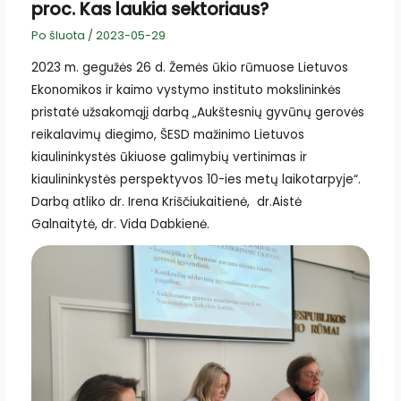
proc. Kas laukia sektoriaus?
Po šluota
/
2023-05-29
2023 m. gegužės 26 d. Žemės ūkio rūmuose Lietuvos
Ekonomikos ir kaimo vystymo instituto mokslininkės
pristatė užsakomąjį darbą „Aukštesnių gyvūnų gerovės
reikalavimų diegimo, ŠESD mažinimo Lietuvos
kiaulininkystės ūkiuose galimybių vertinimas ir
kiaulininkystės perspektyvos 10-ies metų laikotarpyje“.
Darbą atliko dr. Irena Kriščiukaitienė, dr.Aistė
Galnaitytė, dr. Vida Dabkienė.