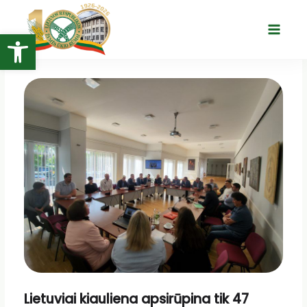
Pereiti
prie
Open toolbar
Main
turinio
Menu
Lietuviai kiauliena apsirūpina tik 47