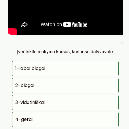
Įvertinkite mokymo kursus, kuriuose dalyvavote:
1-labai blogai
2-blogai
3-vidutiniškai
4-gerai