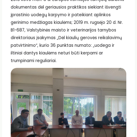
dokumentas dėl geriausios praktikos siekiant išvengti
įprastinio uodegų karpymo ir pateikiant aplinkos
gerinimo medžiagas kiaulėms; 2019 m. rugsėjo 20 d. Nr.
B1-687, Valstybinės maisto ir veterinarijos tarnybos
direktoriaus įsakymas „Dėl kiaulių gerovės reikalavimų
patvirtinimo“, kurio 36 punktas numato: „uodega ir
iltiniai dantys kiaulėms neturi būti kerpami ar
trumpinami reguliariai.