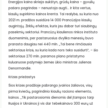
Energijos kaina skrieja aukštyn, grūdų kaina – gyvulių
pašaro pagrindas – nenustoja augti… Ir kita vertus,
kiaulių supirkimo kainos krenta. Tai realybė, su kuria nuo
2021 m. pradžios susidūrė 14 000 Prancūzijos kiaulių
augintojų. Žirklių efektas, kuris jau dabar turi siaubingų
pasekmių sektoriui. Prancūzų kiaulienos rinkos instituto
duomenimis, per pastaruosius dvylika mėnesių buvo
prarasta daugiau nei 440 mln. „Tai bene rimčiausia
sektoriaus krizė, su kuria kada nors teko susidurti“, – šio
sektoriaus 270 mln. paramos plano pristatymo
kuluaruose pažymėjo žemės ūkio ministras Julienas
Denormandie.
Krizės priežastys
Šios krizės pradžioje pabrango įvairios žaliavos, visų
pirma kviečių, pagrindinio kiaulių raciono elemento,
kainos. „Tik pastarosiomis dienomis dėl įtampos tarp
Rusijos ir Ukrainos ji vis dar tebekainavo 300 eurų už