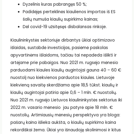
Dyzelinis kuras pabrangęs 50 %;
Padidėjęs perteklinės kiaulienos importas iš ES
šalių numuša kiaulių supirkimo kainas;
Dėl covid-19 užsitęsęs disbalansas rinkoje.
Kiaulininkystės sektoriuje dirbantys ūkiai optimizavo
išlaidas, sustabdė investicijas, pasiėmė paskolas
apyvartinėms išlaidoms, tačiau tai nepadeda išlikti ir
artėjame prie pabaigos. Nuo 2021 m. rugsėjo mėnesio
parduodami kiaules kiaulių augintojai gauna 40 – 60 €
nuostolį nuo kiekvienos parduotos kiaulės. Lietuvoje
kiekvieną savaitę skerdžiama apie 18,5 tūkst. kiaulių ir
kiaulių augintojai patiria apie 0,6 – 1 mln. € nuostolių.
Nuo 2021 m. rugsėjo Lietuvos kiaulininkystės sektorius iki
2022 m. vasario mėnesio jau patyrė apie 18 mln. €
nuostolių. Artimiausių mėnesių perspektyva yra bloga:
pašarų kaina išlieka aukšta, o kiaulių supirkimo kaina
rekordiškai žema. Ūkiai yra išnaudoję skolinimosi ir kitus