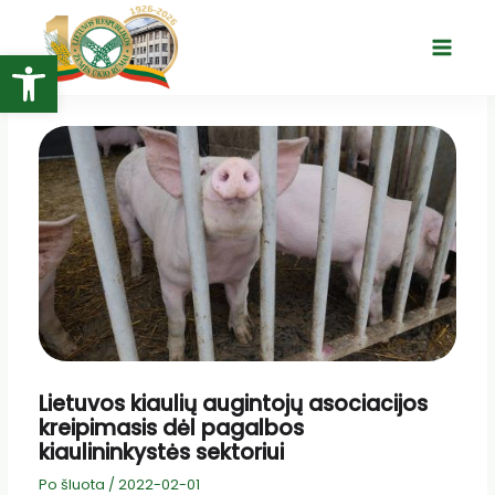
Pereiti
prie
Open toolbar
Main
turinio
Menu
Lietuvos kiaulių augintojų asociacijos
kreipimasis dėl pagalbos
kiaulininkystės sektoriui
Po šluota
/
2022-02-01