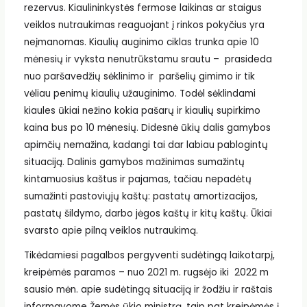
rezervus. Kiaulininkystės fermose laikinas ar staigus
veiklos nutraukimas reaguojant į rinkos pokyčius yra
neįmanomas. Kiaulių auginimo ciklas trunka apie 10
mėnesių ir vyksta nenutrūkstamu srautu – prasideda
nuo paršavedžių sėklinimo ir paršelių gimimo ir tik
vėliau penimų kiaulių užauginimo. Todėl sėklindami
kiaules ūkiai nežino kokia pašarų ir kiaulių supirkimo
kaina bus po 10 mėnesių. Didesnė ūkių dalis gamybos
apimčių nemažina, kadangi tai dar labiau pablogintų
situaciją. Dalinis gamybos mažinimas sumažintų
kintamuosius kaštus ir pajamas, tačiau nepadėtų
sumažinti pastoviųjų kaštų: pastatų amortizacijos,
pastatų šildymo, darbo jėgos kaštų ir kitų kaštų. Ūkiai
svarsto apie pilną veiklos nutraukimą.
Tikėdamiesi pagalbos pergyventi sudėtingą laikotarpį,
kreipėmės paramos – nuo 2021 m. rugsėjo iki 2022 m
sausio mėn. apie sudėtingą situaciją ir žodžiu ir raštais
informavome Žemės ūkio ministrą, taip pat kreipėmės į