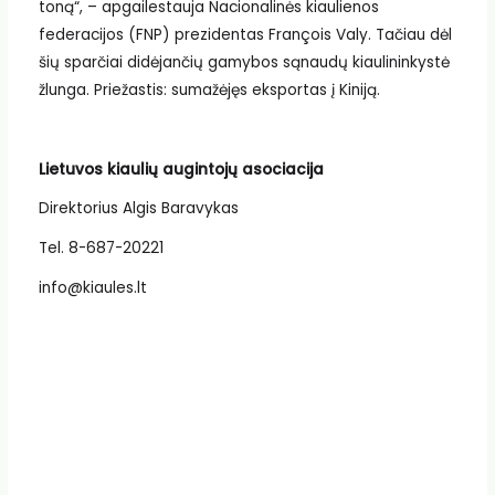
toną“, – apgailestauja Nacionalinės kiaulienos
federacijos (FNP) prezidentas François Valy. Tačiau dėl
šių sparčiai didėjančių gamybos sąnaudų kiaulininkystė
žlunga. Priežastis: sumažėjęs eksportas į Kiniją.
Lietuvos kiaulių augintojų asociacija
Direktorius Algis Baravykas
Tel. 8-687-20221
info@kiaules.lt