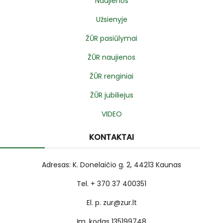
Naujienos
Užsienyje
ŽŪR pasiūlymai
ŽŪR naujienos
ŽŪR renginiai
ŽŪR jubiliejus
VIDEO
KONTAKTAI
Adresas: K. Donelaičio g. 2, 44213 Kaunas
Tel. + 370 37 400351
El. p. zur@zur.lt
Įm. kodas 135199748