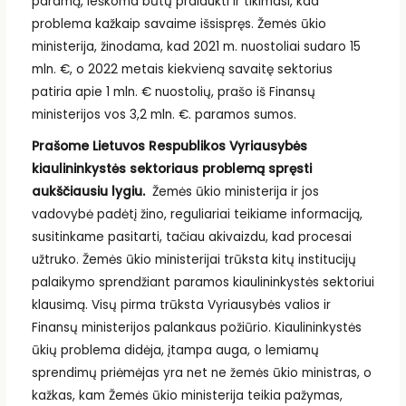
paramą, ieškoma būtų pralaukti ir tikimasi, kad
problema kažkaip savaime išsispręs. Žemės ūkio
ministerija, žinodama, kad 2021 m. nuostoliai sudaro 15
mln. €, o 2022 metais kiekvieną savaitę sektorius
patiria apie 1 mln. € nuostolių, prašo iš Finansų
ministerijos vos 3,2 mln. €. paramos sumos.
Prašome Lietuvos Respublikos Vyriausybės
kiaulininkystės sektoriaus problemą spręsti
aukščiausiu lygiu.
Žemės ūkio ministerija ir jos
vadovybė padėtį žino, reguliariai teikiame informaciją,
susitinkame pasitarti, tačiau akivaizdu, kad procesai
užtruko. Žemės ūkio ministerijai trūksta kitų institucijų
palaikymo sprendžiant paramos kiaulininkystės sektoriui
klausimą. Visų pirma trūksta Vyriausybės valios ir
Finansų ministerijos palankaus požiūrio. Kiaulininkystės
ūkių problema didėja, įtampa auga, o lemiamų
sprendimų priėmėjas yra net ne žemės ūkio ministras, o
kažkas, kam Žemės ūkio ministerija teikia pažymas,