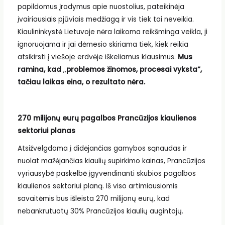
papildomus įrodymus apie nuostolius, pateikinėja
įvairiausiais pjūviais medžiagą ir vis tiek tai neveikia.
Kiaulininkystė Lietuvoje nėra laikoma reikšminga veikla, ji
ignoruojama ir jai dėmesio skiriama tiek, kiek reikia
atsikirsti į viešoje erdvėje iškeliamus klausimus.
Mus
ramina, kad
,,
problemos žinomos, procesai vyksta“,
tačiau laikas eina, o rezultato nėra.
270 milijonų eurų pagalbos Prancūzijos kiaulienos
sektoriui planas
Atsižvelgdama į didėjančias gamybos sąnaudas ir
nuolat mažėjančias kiaulių supirkimo kainas, Prancūzijos
vyriausybė paskelbė įgyvendinanti skubios pagalbos
kiaulienos sektoriui planą. Iš viso artimiausiomis
savaitėmis bus išleista 270 milijonų eurų, kad
nebankrutuotų 30% Prancūzijos kiaulių augintojų.