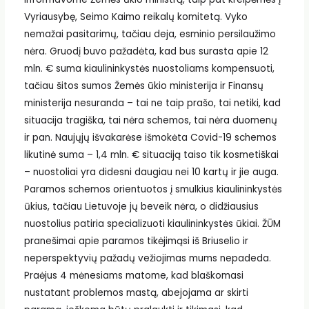
Vyriausybę, Seimo Kaimo reikalų komitetą. Vyko
nemažai pasitarimų, tačiau deja, esminio persilaužimo
nėra. Gruodį buvo pažadėta, kad bus surasta apie 12
mln. € suma kiaulininkystės nuostoliams kompensuoti,
tačiau šitos sumos Žemės ūkio ministerija ir Finansų
ministerija nesuranda – tai ne taip prašo, tai netiki, kad
situacija tragiška, tai nėra schemos, tai nėra duomenų
ir pan. Naujųjų išvakarėse išmokėta Covid-19 schemos
likutinė suma – 1,4 mln. € situaciją taiso tik kosmetiškai
– nuostoliai yra didesni daugiau nei 10 kartų ir jie auga.
Paramos schemos orientuotos į smulkius kiaulininkystės
ūkius, tačiau Lietuvoje jų beveik nėra, o didžiausius
nuostolius patiria specializuoti kiaulininkystės ūkiai. ŽŪM
pranešimai apie paramos tikėjimąsi iš Briuselio ir
neperspektyvių pažadų vežiojimas mums nepadeda.
Praėjus 4 mėnesiams matome, kad blaškomasi
nustatant problemos mastą, abejojama ar skirti