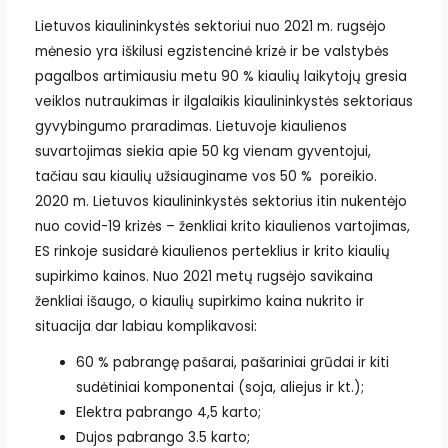
Lietuvos kiaulininkystės sektoriui nuo 2021 m. rugsėjo
mėnesio yra iškilusi egzistencinė krizė ir be valstybės
pagalbos artimiausiu metu 90 % kiaulių laikytojų gresia
veiklos nutraukimas ir ilgalaikis kiaulininkystės sektoriaus
gyvybingumo praradimas. Lietuvoje kiaulienos
suvartojimas siekia apie 50 kg vienam gyventojui,
tačiau sau kiaulių užsiauginame vos 50 % poreikio.
2020 m. Lietuvos kiaulininkystės sektorius itin nukentėjo
nuo covid-19 krizės – ženkliai krito kiaulienos vartojimas,
ES rinkoje susidarė kiaulienos perteklius ir krito kiaulių
supirkimo kainos. Nuo 2021 metų rugsėjo savikaina
ženkliai išaugo, o kiaulių supirkimo kaina nukrito ir
situacija dar labiau komplikavosi:
60 % pabrangę pašarai, pašariniai grūdai ir kiti
sudėtiniai komponentai (soja, aliejus ir kt.);
Elektra pabrango 4,5 karto;
Dujos pabrango 3.5 karto;