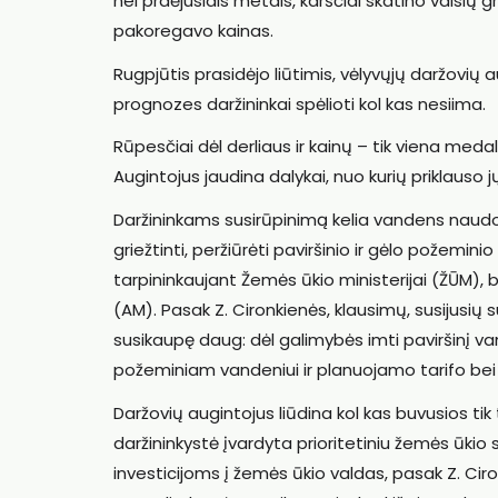
nei praėjusiais metais, karščiai skatino vaisių g
pakoregavo kainas.
Rugpjūtis prasidėjo liūtimis, vėlyvųjų daržovių
prognozes daržininkai spėlioti kol kas nesiima.
Rūpesčiai dėl derliaus ir kainų – tik viena med
Augintojus jaudina dalykai, nuo kurių priklaus
Daržininkams susirūpinimą kelia vandens naudo
griežtinti, peržiūrėti paviršinio ir gėlo požemin
tarpininkaujant Žemės ūkio ministerijai (ŽŪM), b
(AM). Pasak Z. Cironkienės, klausimų, susijusių
susikaupę daug: dėl galimybės imti paviršinį v
požeminiam vandeniui ir planuojamo tarifo bei
Daržovių augintojus liūdina kol kas buvusios ti
daržininkystė įvardyta prioritetiniu žemės ūkio
investicijoms į žemės ūkio valdas, pasak Z. Cir