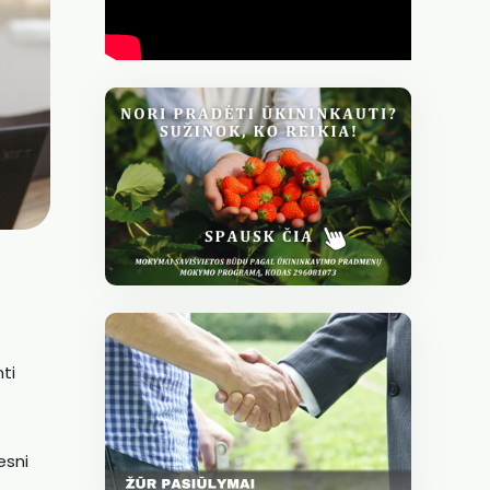
ti
esni