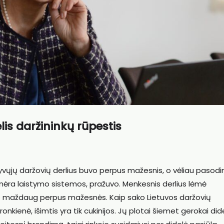
lis daržininkų rūpestis
yvųjų daržovių derlius buvo perpus mažesnis, o vėliau pasodin
nėra laistymo sistemos, pražuvo. Menkesnis derlius lėmė
o maždaug perpus mažesnės. Kaip sako Lietuvos daržovių
onkienė, išimtis yra tik cukinijos. Jų plotai šiemet gerokai did