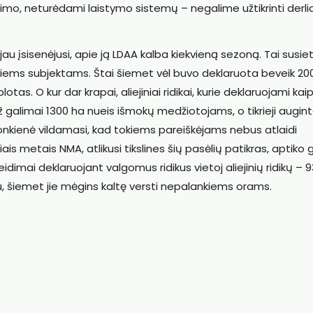
kimo, neturėdami laistymo sistemų – negalime užtikrinti derlia
au įsisenėjusi, apie ją LDAA kalba kiekvieną sezoną. Tai susiet
ntiems subjektams. Štai šiemet vėl buvo deklaruota beveik 20
s. O kur dar krapai, aliejiniai ridikai, kurie deklaruojami kai
ž galimai 1300 ha nueis išmokų medžiotojams, o tikrieji augint
nkienė vildamasi, kad tokiems pareiškėjams nebus atlaidi
s metais NMA, atlikusi tikslines šių pasėlių patikras, aptiko 
idimai deklaruojant valgomus ridikus vietoj aliejinių ridikų – 9
ku, šiemet jie mėgins kaltę versti nepalankiems orams.