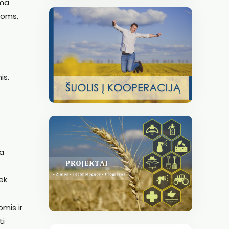
ama
poms,
is.
ia
ek
mis ir
ti