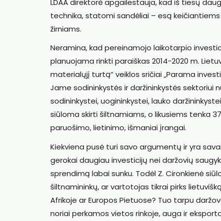
LDAA direktorė apgailestauja, kad iš tiesų daug
technika, statomi sandėliai – esą keičiantiems 
žirniams.
Neramina, kad pereinamojo laikotarpio investic
planuojama rinkti paraiškas 2014-2020 m. Lietu
materialųjį turtą“ veiklos sričiai „Parama inves
Jame sodininkystės ir daržininkystės sektoriui n
sodininkystei, uogininkystei, lauko daržininkystei 
siūloma skirti šiltnamiams, o likusiems tenka 37
paruošimo, lietinimo, išmaniai įrangai.
Kiekviena pusė turi savo argumentų ir yra savai
gerokai daugiau investicijų nei daržovių saugyk
sprendimą labai sunku. Todėl Z. Cironkienė siūlo 
šiltnamininkų, ar vartotojas tikrai pirks lietuv
Afrikoje ar Europos Pietuose? Tuo tarpu daržov
noriai perkamos vietos rinkoje, auga ir ekspor