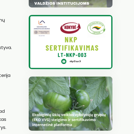
inų
ktyva.
erija
kad
kas
ys.