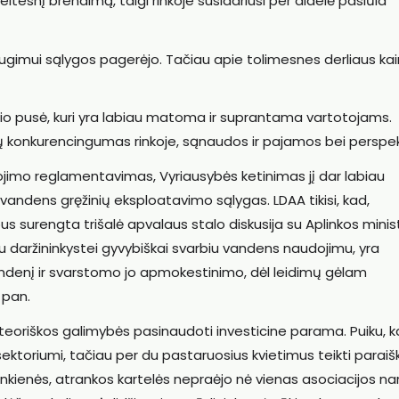
reitesnį brendimą, taigi rinkoje susidariusi per didelė pasiūla
 augimui sąlygos pagerėjo. Tačiau apie tolimesnes derliaus ka
alio pusė, kuri yra labiau matoma ir suprantama vartotojams.
o jų konkurencingumas rinkoje, sąnaudos ir pajamos bei perspe
jimo reglamentavimas, Vyriausybės ketinimas jį dar labiau
io vandens gręžinių eksploatavimo sąlygas. LDAA tikisi, kad,
us surengta trišalė apvalaus stalo diskusija su Aplinkos minist
 su daržininkystei gyvybiškai svarbiu vandens naudojimu, yra
andenį ir svarstomo jo apmokestinimo, dėl leidimų gėlam
 pan.
k teoriškos galimybės pasinaudoti investicine parama. Puiku, 
 sektoriumi, tačiau per du pastaruosius kvietimus teikti paraiš
onkienės, atrankos kartelės nepraėjo nė vienas asociacijos nar