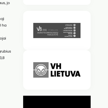
us, jo
oji
0 ha
p
ojai
grubius
3,8