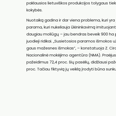
paklausios lietuviškos produkcijos tolygaus tie
kokybės.
Nuotaiką gadina ir dar viena problema, kuri yra j
parama, kuri nukeliauja ūkininkavimą imituoja
daugiau moliūgų – jau bendras beveik 900 ha plota
juodieji ridikai. „Susietosios paramos išmokos u
gaus mažesnes išmokas“, – konstatuoja Z. Ciro
Nacionalinė mokėjimo agentūra (NMA). Praėjusiai
pažeidimus 72,4 proc. šių pasėlių, didžiausi paže
proc. Tačiau fiktyvią jų veiklą įrodyti būna sun