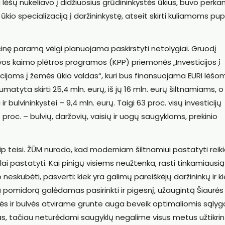
 lėšų nukeliavo į didžiuosius grūdininkystės ūkius, buvo perk
ūkio specializaciją į daržininkystę, atseit skirti kuliamoms pu
inę paramą vėlgi planuojama paskirstyti netolygiai. Gruodį
vos kaimo plėtros programos (KPP) priemonės „Investicijos į
ticijoms į žemės ūkio valdas“, kuri bus finansuojama EURI lėšom
umatyta skirti 25,4 mln. eurų, iš jų 16 mln. eurų šiltnamiams, o
ir bulvininkystei – 9,4 mln. eurų. Taigi 63 proc. visų investicijų
 proc. – bulvių, daržovių, vaisių ir uogų saugykloms, prekinio
p teisi. ŽŪM nurodo, kad moderniam šiltnamiui pastatyti reik
lai pastatyti. Kai pinigų visiems neužtenka, rasti tinkamiausią
neskubėti, pasverti: kiek yra galimų pareiškėjų daržininkų ir ki
išką pomidorą galėdamas pasirinkti ir pigesnį, užaugintą Šiaurės
ės ir bulvės atvirame grunte auga beveik optimaliomis sąlygo
tas, tačiau neturėdami saugyklų negalime visus metus užtikrin