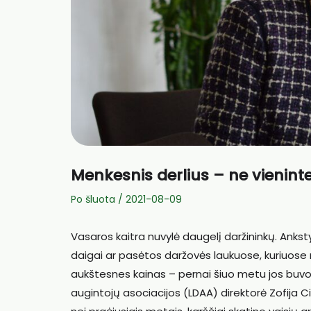
Menkesnis derlius – ne vieninte
Po šluota
/
2021-08-09
Vasaros kaitra nuvylė daugelį daržininkų. Ankst
daigai ar pasėtos daržovės laukuose, kuriuose 
aukštesnes kainas – pernai šiuo metu jos buv
augintojų asociacijos (LDAA) direktorė Zofija Cir