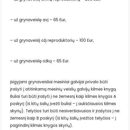
– už grynaveislę avį – 65 Eur,
– už grynaveislį ožį reproduktorių – 100 Eur,
– už grynaveislę ožką – 65 Eur.
Įsigyjami grynaveisliai mėsiniai galvijai privalo būti
įrašyti į atitinkamą mėsinių veislių galvijų kilmės knygą.
Buliai turi būti įrašyti į ne žemesnį kaip kilmės knygos A
poskyrį (iš kitų šalių įvežti buliai – į aukščiausios kilmės
skyrių). Telyčios turi būti nesiveršiavusios ir įrašytos į ne
žemesnį kaip B poskyrį (iš kitų šalių įvežtos telyčios – į
pagrindinį kilmės knygos skyrių).