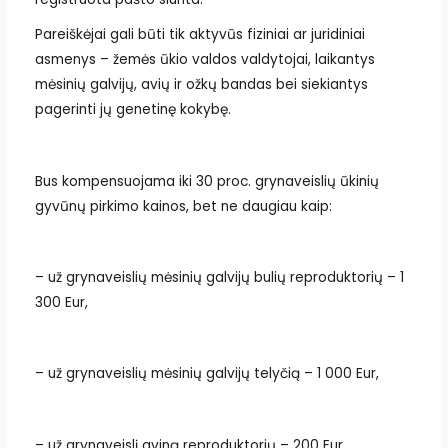
Pareiškėjai gali būti tik aktyvūs fiziniai ar juridiniai
asmenys – žemės ūkio valdos valdytojai, laikantys
mėsinių galvijų, avių ir ožkų bandas bei siekiantys
pagerinti jų genetinę kokybę.
Bus kompensuojama iki 30 proc. grynaveislių ūkinių
gyvūnų pirkimo kainos, bet ne daugiau kaip:
– už grynaveislių mėsinių galvijų bulių reproduktorių – 1
300 Eur,
– už grynaveislių mėsinių galvijų telyčią – 1 000 Eur,
– už grynaveislį aviną reproduktorių – 200 Eur,