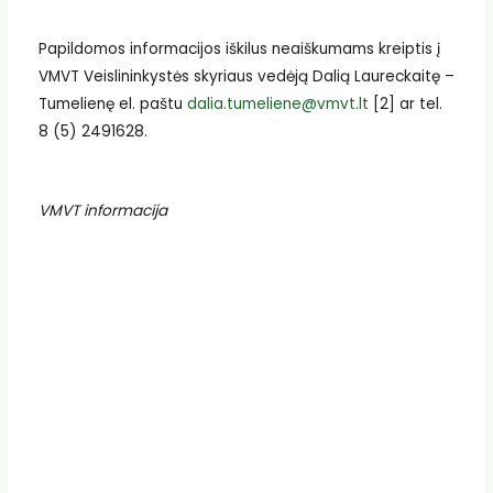
Papildomos informacijos iškilus neaiškumams kreiptis į
VMVT Veislininkystės skyriaus vedėją Dalią Laureckaitę –
Tumelienę el. paštu
dalia.tumeliene@vmvt.lt
[2] ar tel.
8 (5) 2491628.
VMVT informacija