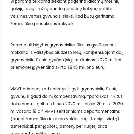
Ši parama teikiama siekiant pagerinti laikomų mėsinių
galvijų, avių ir ožkų bandų genetinę kokybę aukštos
veislinės vertės gyvūnais, siekti, kad būtų gerinama
žemės ūkio produkcijos kokybė.
Parama už įsigytus grynaveislius ūkinius gyvūnus bus
mokama iš valstybės biudžeto lėšų, kompensuojant dalį
grynaveislio ūkinio gyvūno įsigijimo kainos. 2020 m. šiai
priemonei įgyvendinti skirta 1,845 milijono eurų.
VMVT primena, kad norintys įsigyti grynaveislių ūkinių
gyvūnų ir gauti dalinį kompensavimą, *paraiškas ir kitus
dokumentus gali teikti nuo 2020 m. sausio 20 d. iki 2020
m. vasario 18 d.* VMVT teritoriniams departamentams
(pagal žemės ūkio ir kaimo valdos registracijos vietą)
asmeniškai, per įgaliotą asmenį, per kurjerį arba
registruota pašto siunta.