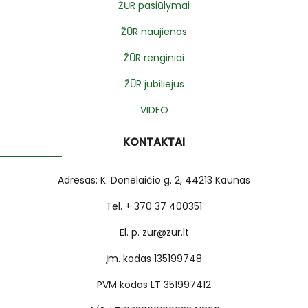
ŽŪR pasiūlymai
ŽŪR naujienos
ŽŪR renginiai
ŽŪR jubiliejus
VIDEO
KONTAKTAI
Adresas: K. Donelaičio g. 2, 44213 Kaunas
Tel. + 370 37 400351
El. p. zur@zur.lt
Įm. kodas 135199748
PVM kodas LT 351997412