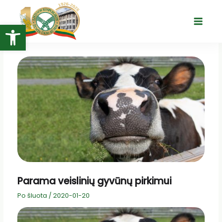
Pereiti
prie
Open toolbar
Main
turinio
Menu
Parama veislinių gyvūnų pirkimui
Po šluota
/
2020-01-20