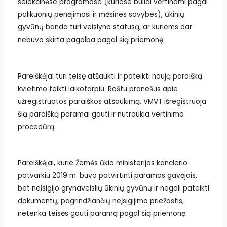
selekcinėse programose (kuriose buliai vertinami pagal
palikuonių penėjimosi ir mėsines savybes), ūkinių
gyvūnų banda turi veislyno statusą, ar kuriems dar
nebuvo skirta pagalba pagal šią priemonę.
Pareiškėjai turi teisę atšaukti ir pateikti naują paraišką
kvietimo teikti laikotarpiu. Raštu pranešus apie
užregistruotos paraiškos atšaukimą, VMVT išregistruoja
šią paraišką paramai gauti ir nutraukia vertinimo
procedūrą.
Pareiškėjai, kurie Žemės ūkio ministerijos kanclerio
potvarkiu 2019 m. buvo patvirtinti paramos gavėjais,
bet neįsigijo grynaveislių ūkinių gyvūnų ir negali pateikti
dokumentų, pagrindžiančių neįsigijimo priežastis,
netenka teisės gauti paramą pagal šią priemonę.