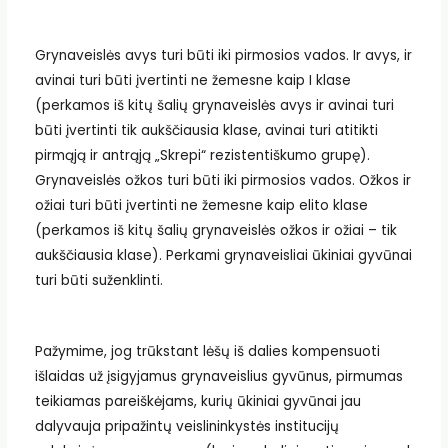
Grynaveislės avys turi būti iki pirmosios vados. Ir avys, ir
avinai turi būti įvertinti ne žemesne kaip I klase
(perkamos iš kitų šalių grynaveislės avys ir avinai turi
būti įvertinti tik aukščiausia klase, avinai turi atitikti
pirmąją ir antrąją „Skrepi“ rezistentiškumo grupę).
Grynaveislės ožkos turi būti iki pirmosios vados. Ožkos ir
ožiai turi būti įvertinti ne žemesne kaip elito klase
(perkamos iš kitų šalių grynaveislės ožkos ir ožiai – tik
aukščiausia klase). Perkami grynaveisliai ūkiniai gyvūnai
turi būti suženklinti.
Pažymime, jog trūkstant lėšų iš dalies kompensuoti
išlaidas už įsigyjamus grynaveislius gyvūnus, pirmumas
teikiamas pareiškėjams, kurių ūkiniai gyvūnai jau
dalyvauja pripažintų veislininkystės institucijų