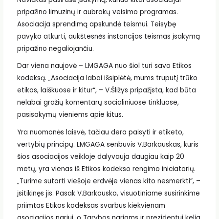
pripažino limuzinų ir aubrakų veisimo programas.
Asociacija sprendimą apskundė teismui. Teisybę
pavyko atkurti, aukštesnės instancijos teismas įsakymą
pripažino negaliojančiu.
Dar viena naujovė – LMGAGA nuo šiol turi savo Etikos
kodeksą. „Asociacija labai išsiplėtė, mums truputį trūko
etikos, laiškuose ir kitur“, – V.Šližys pripažįsta, kad būta
nelabai gražių komentarų socialiniuose tinkluose,
pasisakymų vieniems apie kitus.
Yra nuomonės laisvė, tačiau dera paisyti ir etiketo,
vertybių principų. LMGAGA senbuvis V.Barkauskas, kuris
šios asociacijos veikloje dalyvauja daugiau kaip 20
metų, yra vienas iš Etikos kodekso rengimo iniciatorių.
„Turime sutarti viešoje erdvėje vienas kito nesmerkti“, –
įsitikinęs jis. Pasak V.Barkausko, visuotiniame susirinkime
priimtas Etikos kodeksas svarbus kiekvienam
asociacijos nariui, o Tarybos nariams ir prezidentui kelia