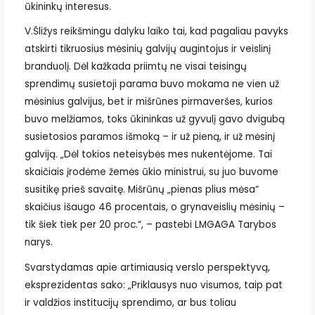
ūkininkų interesus.
V.Šližys reikšmingu dalyku laiko tai, kad pagaliau pavyks
atskirti tikruosius mėsinių galvijų augintojus ir veislinį
branduolį. Dėl kažkada priimtų ne visai teisingų
sprendimų susietoji parama buvo mokama ne vien už
mėsinius galvijus, bet ir mišrūnes pirmaveršes, kurios
buvo melžiamos, toks ūkininkas už gyvulį gavo dvigubą
susietosios paramos išmoką – ir už pieną, ir už mėsinį
galviją. „Dėl tokios neteisybės mes nukentėjome. Tai
skaičiais įrodėme žemės ūkio ministrui, su juo buvome
susitikę prieš savaitę. Mišrūnų „pienas plius mėsa“
skaičius išaugo 46 procentais, o grynaveislių mėsinių –
tik šiek tiek per 20 proc.“, – pastebi LMGAGA Tarybos
narys.
Svarstydamas apie artimiausią verslo perspektyvą,
eksprezidentas sako: „Priklausys nuo visumos, taip pat
ir valdžios institucijų sprendimo, ar bus toliau