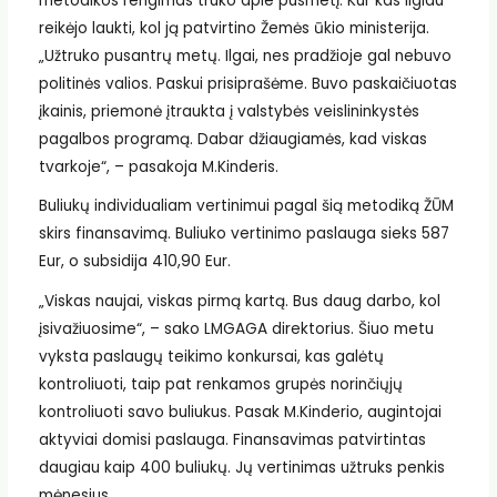
metodikos rengimas truko apie pusmetį. Kur kas ilgiau
reikėjo laukti, kol ją patvirtino Žemės ūkio ministerija.
„Užtruko pusantrų metų. Ilgai, nes pradžioje gal nebuvo
politinės valios. Paskui prisiprašėme. Buvo paskaičiuotas
įkainis, priemonė įtraukta į valstybės veislininkystės
pagalbos programą. Dabar džiaugiamės, kad viskas
tvarkoje“, – pasakoja M.Kinderis.
Buliukų individualiam vertinimui pagal šią metodiką ŽŪM
skirs finansavimą. Buliuko vertinimo paslauga sieks 587
Eur, o subsidija 410,90 Eur.
„Viskas naujai, viskas pirmą kartą. Bus daug darbo, kol
įsivažiuosime“, – sako LMGAGA direktorius. Šiuo metu
vyksta paslaugų teikimo konkursai, kas galėtų
kontroliuoti, taip pat renkamos grupės norinčiųjų
kontroliuoti savo buliukus. Pasak M.Kinderio, augintojai
aktyviai domisi paslauga. Finansavimas patvirtintas
daugiau kaip 400 buliukų. Jų vertinimas užtruks penkis
mėnesius.