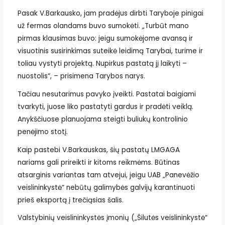
Pasak V.Barkausko, jam pradėjus dirbti Taryboje pinigai
už fermas olandams buvo sumokėti. „Turbūt mano
pirmas klausimas buvo: jeigu sumokėjome avansą ir
visuotinis susirinkimas suteikė leidimą Tarybai, turime ir
toliau vystyti projektą. Nupirkus pastatą jį laikyti –
nuostolis“, – prisimena Tarybos narys.
Tačiau nesutarimus pavyko įveikti. Pastatai baigiami
tvarkyti, juose liko pastatyti gardus ir pradėti veiklą.
Anykščiuose planuojama steigti buliukų kontrolinio
penėjimo stotį.
Kaip pastebi V.Barkauskas, šių pastatų LMGAGA
nariams gali prireikti ir kitoms reikmėms. Būtinas
atsarginis variantas tam atvejui, jeigu UAB „Panevėžio
veislininkystė“ nebūtų galimybės galvijų karantinuoti
prieš eksportą į trečiąsias šalis.
Valstybinių veislininkystės įmonių („Šilutės veislininkystė“