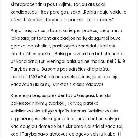
šimtaprocentiniu pasitikėjimu, tačiau atsisakė
kandidatuoti į šias pareigas, sako: „Reikia naujų veidų, o
aš vis tiek būsiu Taryboje ir padėsiu, kai tik reikės“.
Pagal naujuosius įstatus, kurie per praėjusį trejų metų
laikotarpį pritariant asociacijos narių daugumai buvo
gerokai patobulinti, pasitikėjimo kandidatu kartelė
iškelta išties aukštai. Balsų persvara turi būti įtikinama:
už kandidatą turi vieningai balsuoti ne mažiau nei 7 iš 9
Tarybos narių. Balsams pasiskirsčius kitaip būtų
išrinktas LMGAGA laikinasis sekretorius, jis asociacijai
vadovautų iki būtų išrinktas tikrasis vadovas.
Kadenciją baigęs prezidentas džiaugiasi, kad dėl
pakeistos rinkimų tvarkos į Tarybą pateko
veislininkystės srityje stiprūs žmonės. Veislininkystės
organizacijos sėkmingai veiklai tai yra būtina sąlyga.
Kad daugiau dėmesio bus skiriama šiai sričiai žada tai,
kad į Tarybą savo atstovus delegavo veislių klubai (į