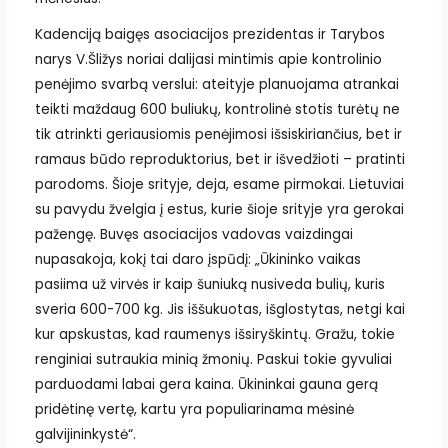
Kadenciją baigęs asociacijos prezidentas ir Tarybos
narys V.Šližys noriai dalijasi mintimis apie kontrolinio
penėjimo svarbą verslui: ateityje planuojama atrankai
teikti maždaug 600 buliukų, kontrolinė stotis turėtų ne
tik atrinkti geriausiomis penėjimosi išsiskiriančius, bet ir
ramaus būdo reproduktorius, bet ir išvedžioti – pratinti
parodoms. Šioje srityje, deja, esame pirmokai. Lietuviai
su pavydu žvelgia į estus, kurie šioje srityje yra gerokai
pažengę. Buvęs asociacijos vadovas vaizdingai
nupasakoja, kokį tai daro įspūdį: „Ūkininko vaikas
pasiima už virvės ir kaip šuniuką nusiveda bulių, kuris
sveria 600-700 kg. Jis iššukuotas, išglostytas, netgi kai
kur apskustas, kad raumenys išsiryškintų. Gražu, tokie
renginiai sutraukia minią žmonių. Paskui tokie gyvuliai
parduodami labai gera kaina. Ūkininkai gauna gerą
pridėtinę vertę, kartu yra populiarinama mėsinė
galvijininkystė“.