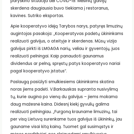
paryškino situacija dėl COVID-19. Mėsinių galvijų
skerdena daugiausia buvo tiekiama į restoranus,
kavines. Sutriko eksportas.
Apie kooperatyvo idėją Tarybos narys, patyręs limuzinų
augintojas pasakoja: „Kooperatyvas padėtų ūkininkams
realizuoti galvijus, o ateityje ir skerdenas. Mūsų vizija
galvijus pirkti iš LMGAGA narių, vėliau ir gyventojų, juos
realizuoti pelningai. Kaip panaudoti gaunamus
dividendus ar pelną, spręstų patys kooperatyvo nariai
pagal kooperatyvo įstatus“.
Paslaugą pasiūlyti smulkiesiems ūkininkams skatina
noras jiems padėti. V.Barkauskas supranta nusivylimą
tų, kurie augina po vieną du galvijus – jiems mokama
daug mažesnė kaina. Didesnį kiekį gyvulių galima
realizuoti pelningiau. „Furgoną krauname limuzinų, tai
per visą Lietuvą surenkame tuos galvijus iš ūkininkų, jau
gauname visai kitą kainą. Tuomet gal susimąstys ir