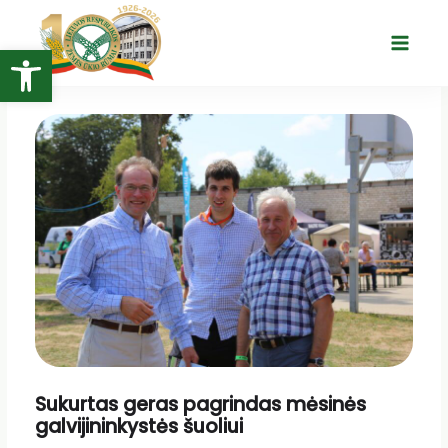
Pereiti
prie
Open toolbar
Main
turinio
Menu
Sukurtas geras pagrindas mėsinės
galvijininkystės šuoliui