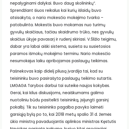
nepalyginami dalykai. Buvo daug skolininkų“.
Sprendžiant šiuos reikalus kai kurių išlaidų buvo
atsisakyta, o nario mokesčio mokėjimo tvarka –
patobulinta. Mokestis buvo mokamas nuo turimų
gyvulių skaičiaus, tačiau skaidrumo trūko, nes gyvulių
skaičius ūkyje pavasarį ir rudenį skiriasi. V.Šližio teigimu,
dabar yra labai aiški sistema, susieta su susietosios
paramos išmokų mokėjimo terminu. Nario mokesčio
nesumokėjus laiku apribojamas paslaugų teikimas.
Pašnekovas kaip didelį pliusą įvardija tai, kad su
teisininku buvo pasirašyta paslaugų teikimo sutartis.
LMGAGA Tarybos darbui tai suteikė naujos kokybės.
Gerai, kai kilus diskusijoms, neaiškumams galima
nuotoliniu būdu pasitelkti teisininką, įsijungti garsinį
pokalbį. Tik su teisininko pagalba pavyko laimėti
garsiąją bylą po to, kai 2018 metų spalio 31 d. žemės
ūkio ministrą pavaduojantis aplinkos ministras Kęstutis
Navickas pasirašė įsakymą, kuriuo kitai asociacijai