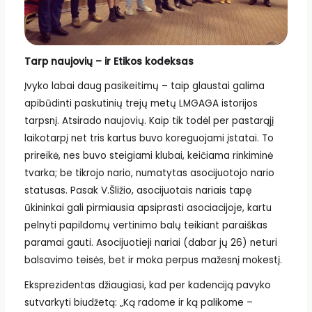
Tarp naujovių – ir Etikos kodeksas
Įvyko labai daug pasikeitimų – taip glaustai galima
apibūdinti paskutinių trejų metų LMGAGA istorijos
tarpsnį. Atsirado naujovių. Kaip tik todėl per pastarąjį
laikotarpį net tris kartus buvo koreguojami įstatai. To
prireikė, nes buvo steigiami klubai, keičiama rinkiminė
tvarka; be tikrojo nario, numatytas asocijuotojo nario
statusas. Pasak V.Šližio, asocijuotais nariais tapę
ūkininkai gali pirmiausia apsiprasti asociacijoje, kartu
pelnyti papildomų vertinimo balų teikiant paraiškas
paramai gauti. Asocijuotieji nariai (dabar jų 26) neturi
balsavimo teisės, bet ir moka perpus mažesnį mokestį.
Eksprezidentas džiaugiasi, kad per kadenciją pavyko
sutvarkyti biudžetą: „Ką radome ir ką palikome –