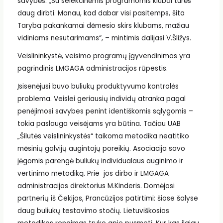
savybės. „Su selekcinėmis programomis klubai turės
daug dirbti. Manau, kad dabar visi pasitemps, šita
Taryba pakankamai dėmesio skirs klubams, mažiau
vidiniams nesutarimams“, – mintimis dalijasi V.Šližys.
Veislininkystė, veisimo programų įgyvendinimas yra
pagrindinis LMGAGA administracijos rūpestis.
Įsisenėjusi buvo buliukų produktyvumo kontrolės
problema. Veislei geriausių individų atranka pagal
penėjimosi savybes penint identiškomis sąlygomis –
tokia paslauga veisėjams yra būtina. Tačiau UAB
„Šilutės veislininkystės“ taikoma metodika neatitiko
mėsinių galvijų augintojų poreikių. Asociacija savo
jėgomis parengė buliukų individualaus auginimo ir
vertinimo metodiką. Prie jos dirbo ir LMGAGA
administracijos direktorius M.Kinderis. Domėjosi
partnerių iš Čekijos, Prancūzijos patirtimi: šiose šalyse
daug buliukų testavimo stočių. Lietuviškosios