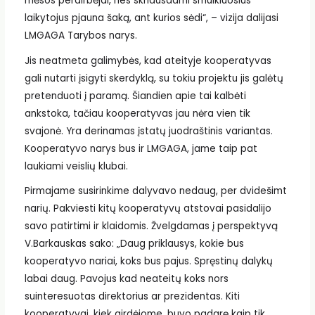
mėsos perdirbėjai, nes skriausdami smulkiuosius
laikytojus pjauna šaką, ant kurios sėdi“, – vizija dalijasi
LMGAGA Tarybos narys.
Jis neatmeta galimybės, kad ateityje kooperatyvas
gali nutarti įsigyti skerdyklą, su tokiu projektu jis galėtų
pretenduoti į paramą. Šiandien apie tai kalbėti
ankstoka, tačiau kooperatyvas jau nėra vien tik
svajonė. Yra derinamas įstatų juodraštinis variantas.
Kooperatyvo narys bus ir LMGAGA, jame taip pat
laukiami veislių klubai.
Pirmajame susirinkime dalyvavo nedaug, per dvidešimt
narių. Pakviesti kitų kooperatyvų atstovai pasidalijo
savo patirtimi ir klaidomis. Žvelgdamas į perspektyvą
V.Barkauskas sako: „Daug priklausys, kokie bus
kooperatyvo nariai, koks bus pajus. Spręstinų dalykų
labai daug. Pavojus kad neateitų koks nors
suinteresuotas direktorius ar prezidentas. Kiti
kooperatyvai, kiek girdėjome, buvo padarę kaip tik