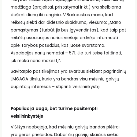
medžiaga (projektai, pristatymai ir kt.) yra skelbiama
dešimt dienų iki renginio. V.Barkauskas mano, kad
reikėtų siekti dar didesnio skaidrumo, viešumo: „Mano
pamąstymas (turbūt jis bus įgyvendintas), kad taip pat
reikėtų asociacijos narius viešoje erdvėje informuoti
apie Tarybos posėdžius, kas juose svarstoma.
Asociacijos narių nemažai – 571. Jie turi teisę tai žinoti,
juk moka nario mokestį“.
Savitarpio pasitikėjimas yra svarbus siekiant pagrindinių
LMGAGA tikslų, kurie yra bendras visų mėsinių galvijų
augintojų interesas – stiprinti veislininkystę.
Populiacija auga, bet turime pasitempti
veislininkystėje
V.Šližys neabejoja, kad mėsinių galvijų bandos plėtrai
yra geros prielaidos. Dabar šių galvijų skaičius siekia