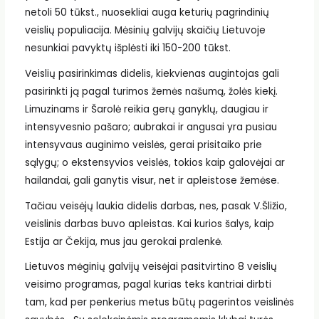
netoli 50 tūkst., nuosekliai auga keturių pagrindinių
veislių populiacija. Mėsinių galvijų skaičių Lietuvoje
nesunkiai pavyktų išplėsti iki 150-200 tūkst.
Veislių pasirinkimas didelis, kiekvienas augintojas gali
pasirinkti ją pagal turimos žemės našumą, žolės kiekį.
Limuzinams ir Šarolė reikia gerų ganyklų, daugiau ir
intensyvesnio pašaro; aubrakai ir angusai yra pusiau
intensyvaus auginimo veislės, gerai prisitaiko prie
sąlygų; o ekstensyvios veislės, tokios kaip galovėjai ar
hailandai, gali ganytis visur, net ir apleistose žemėse.
Tačiau veisėjų laukia didelis darbas, nes, pasak V.Šližio,
veislinis darbas buvo apleistas. Kai kurios šalys, kaip
Estija ar Čekija, mus jau gerokai pralenkė.
Lietuvos mėginių galvijų veisėjai pasitvirtino 8 veislių
veisimo programas, pagal kurias teks kantriai dirbti
tam, kad per penkerius metus būtų pagerintos veislinės