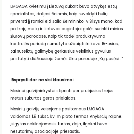
LMGAGA kvietimu į Lietuvą dukart buvo atvykęs estų
specialistas, dalijosi žiniomis, kaip suvaldyti bulių,
priversti jį ramiai eiti šalia šeimininko. V.Šližys mano, kad
po trejų metų ir Lietuvos augintojai galės surinkti minias
žiūrovų parodose. Kaip tik todėl produktyvumo
kontrolės periodą numatyta užbaigti iki kovo 15-osios,
tai suteiktų galimybę geriausius veislinius gyvulius
pristatyti didžiausioje žemės ūkio parodoje „Ką pasėsi…“
Išspręsti dar ne visi klausimai
Mėsinei galvijininkystei stiprinti per praėjusius trejus
metus sukurtos geros prielaidos.
Mėsinių galvijų veisėjams pasitarnaus LMGAGA
valdomos 1,8 tūkst. kv. m ploto fermos Anykščių rajone.
Įsigytas nekilnojamasis turtas, deja, ilgokai buvo
nesutarimų asociacijoje priežastis.