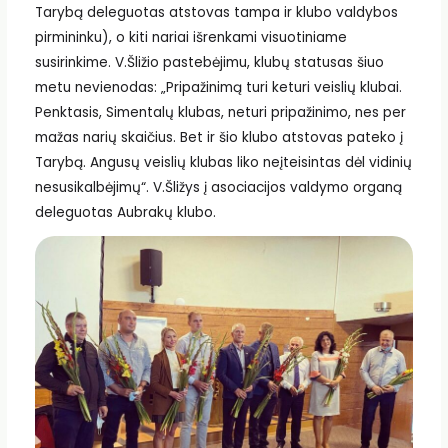
Tarybą deleguotas atstovas tampa ir klubo valdybos
pirmininku), o kiti nariai išrenkami visuotiniame
susirinkime. V.Šližio pastebėjimu, klubų statusas šiuo
metu nevienodas: „Pripažinimą turi keturi veislių klubai.
Penktasis, Simentalų klubas, neturi pripažinimo, nes per
mažas narių skaičius. Bet ir šio klubo atstovas pateko į
Tarybą. Angusų veislių klubas liko neįteisintas dėl vidinių
nesusikalbėjimų“. V.Šližys į asociacijos valdymo organą
deleguotas Aubrakų klubo.