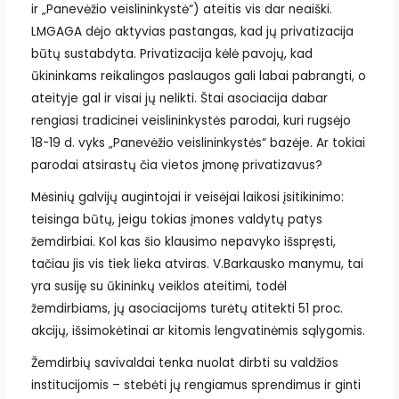
ir „Panevėžio veislininkystė“) ateitis vis dar neaiški.
LMGAGA dėjo aktyvias pastangas, kad jų privatizacija
būtų sustabdyta. Privatizacija kėlė pavojų, kad
ūkininkams reikalingos paslaugos gali labai pabrangti, o
ateityje gal ir visai jų nelikti. Štai asociacija dabar
rengiasi tradicinei veislininkystės parodai, kuri rugsėjo
18-19 d. vyks „Panevėžio veislininkystės“ bazėje. Ar tokiai
parodai atsirastų čia vietos įmonę privatizavus?
Mėsinių galvijų augintojai ir veisėjai laikosi įsitikinimo:
teisinga būtų, jeigu tokias įmones valdytų patys
žemdirbiai. Kol kas šio klausimo nepavyko išspręsti,
tačiau jis vis tiek lieka atviras. V.Barkausko manymu, tai
yra susiję su ūkininkų veiklos ateitimi, todėl
žemdirbiams, jų asociacijoms turėtų atitekti 51 proc.
akcijų, išsimokėtinai ar kitomis lengvatinėmis sąlygomis.
Žemdirbių savivaldai tenka nuolat dirbti su valdžios
institucijomis – stebėti jų rengiamus sprendimus ir ginti