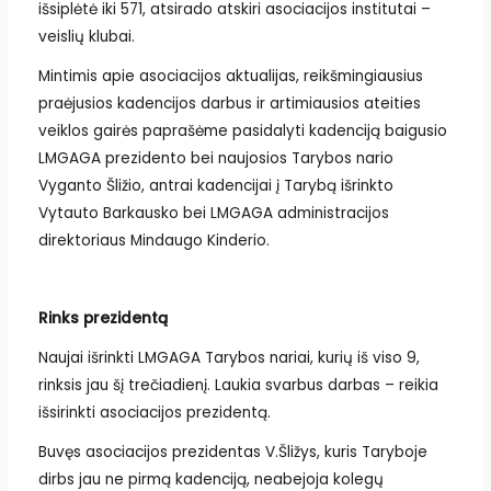
išsiplėtė iki 571, atsirado atskiri asociacijos institutai –
veislių klubai.
Mintimis apie asociacijos aktualijas, reikšmingiausius
praėjusios kadencijos darbus ir artimiausios ateities
veiklos gairės paprašėme pasidalyti kadenciją baigusio
LMGAGA prezidento bei naujosios Tarybos nario
Vyganto Šližio, antrai kadencijai į Tarybą išrinkto
Vytauto Barkausko bei LMGAGA administracijos
direktoriaus Mindaugo Kinderio.
Rinks prezidentą
Naujai išrinkti LMGAGA Tarybos nariai, kurių iš viso 9,
rinksis jau šį trečiadienį. Laukia svarbus darbas – reikia
išsirinkti asociacijos prezidentą.
Buvęs asociacijos prezidentas V.Šližys, kuris Taryboje
dirbs jau ne pirmą kadenciją, neabejoja kolegų