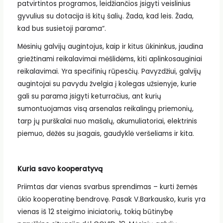
patvirtintos programos, leidžiančios įsigyti veislinius
gyvulius su dotacija iš kitų šalių. Žada, kad leis. Žada,
kad bus susietoji parama“.
Mėsinių galvijų augintojus, kaip ir kitus ūkininkus, jaudina
griežtinami reikalavimai mėšlidėms, kiti aplinkosauginiai
reikalavimai. Yra specifinių rūpesčių. Pavyzdžiui, galvijų
augintojai su pavydu žvelgia į kolegas užsienyje, kurie
gali su parama įsigyti keturračius, ant kurių
sumontuojamas visą arsenalas reikalingų priemonių,
tarp jų purškalai nuo mašalų, akumuliatoriai, elektrinis
piemuo, dėžės su įsagais, gaudyklė veršeliams ir kita.
Kuria savo kooperatyvą
Priimtas dar vienas svarbus sprendimas – kurti žemės
ūkio kooperatinę bendrovę. Pasak V.Barkausko, kuris yra
vienas iš 12 steigimo iniciatorių, tokią būtinybę