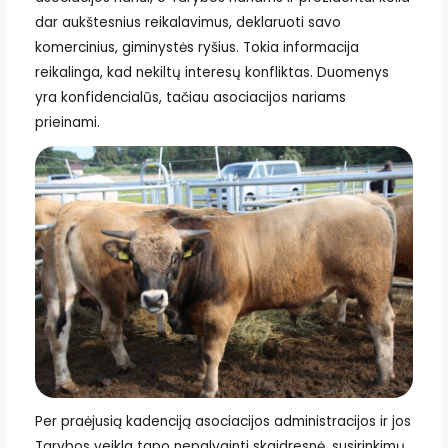
dar aukštesnius reikalavimus, deklaruoti savo
komercinius, giminystės ryšius. Tokia informacija
reikalinga, kad nekiltų interesų konfliktas. Duomenys
yra konfidencialūs, tačiau asociacijos nariams
prieinami.
Per praėjusią kadenciją asociacijos administracijos ir jos
Tarybos veikla tapo nepalyginti skaidresnė, susirinkimų