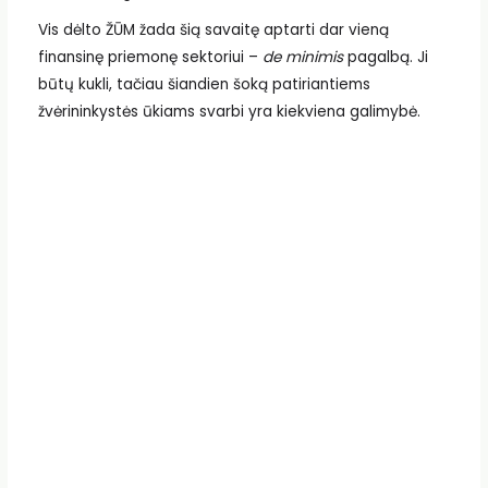
Vis dėlto ŽŪM žada šią savaitę aptarti dar vieną
finansinę priemonę sektoriui –
de minimis
pagalbą. Ji
būtų kukli, tačiau šiandien šoką patiriantiems
žvėrininkystės ūkiams svarbi yra kiekviena galimybė.