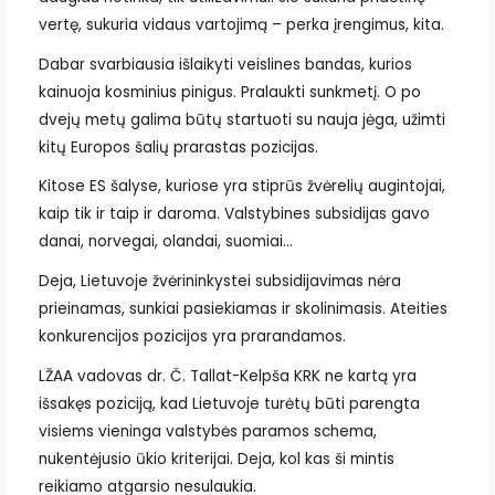
vertę, sukuria vidaus vartojimą – perka įrengimus, kita.
Dabar svarbiausia išlaikyti veislines bandas, kurios
kainuoja kosminius pinigus. Pralaukti sunkmetį. O po
dvejų metų galima būtų startuoti su nauja jėga, užimti
kitų Europos šalių prarastas pozicijas.
Kitose ES šalyse, kuriose yra stiprūs žvėrelių augintojai,
kaip tik ir taip ir daroma. Valstybines subsidijas gavo
danai, norvegai, olandai, suomiai…
Deja, Lietuvoje žvėrininkystei subsidijavimas nėra
prieinamas, sunkiai pasiekiamas ir skolinimasis. Ateities
konkurencijos pozicijos yra prarandamos.
LŽAA vadovas dr. Č. Tallat-Kelpša KRK ne kartą yra
išsakęs poziciją, kad Lietuvoje turėtų būti parengta
visiems vieninga valstybės paramos schema,
nukentėjusio ūkio kriterijai. Deja, kol kas ši mintis
reikiamo atgarsio nesulaukia.