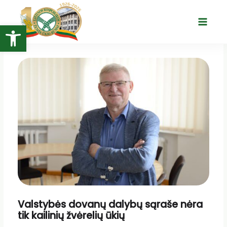
Pereiti
prie
Open toolbar
Main
turinio
Menu
Valstybės dovanų dalybų sąraše nėra
tik kailinių žvėrelių ūkių