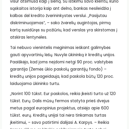
visur atsimuša kaip į sieną. Su ištikimu savo klientu, kurio
sąskaitos istorija kaip ant delno, bankas nesileidžia į
kalbas dėl kredito žvėrininkystės verslui. „Pasijutau
diskriminuojamas“, – sako žvėrelių augintojas, pirmą
kartą susidūręs su požiūriu, kad verslas yra skirstomas į
atskiras lentynėles.
Tai nebuvo vienintelis mėginimas ieškant galimybės
gauti apyvartinių lėšų. Nuvylė ūkininką ir kreditų unijos.
Paaiškėjo, kad joms neįdomi netgi 90 proc. valstybės
garantija (Žemės ūkio paskolų garantijų fondo) –
kreditų unijos pageidauja, kad paskola būtų 120 proc.
laiduojama ūkininko turtu.
„Norint 100 tūkst. Eur paskolos, reikia įkeisti turto už 120
tūkst. Eurų. Dalis mūsų fermos statyta prieš dvejus
metus pagal europinius projektus, atsiėjo apie 600
tūkst. eurų. Kreditų unijai tai nėra tinkamas turtas
įkeitimui, – savo patirtimi dalijasi A. Karpys. – Reikia