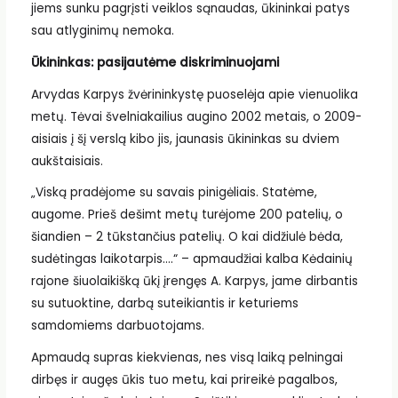
jiems sunku pagrįsti veiklos sąnaudas, ūkininkai patys
sau atlyginimų nemoka.
Ūkininkas: pasijautėme diskriminuojami
Arvydas Karpys žvėrininkystę puoselėja apie vienuolika
metų. Tėvai švelniakailius augino 2002 metais, o 2009-
aisiais į šį verslą kibo jis, jaunasis ūkininkas su dviem
aukštaisiais.
„Viską pradėjome su savais pinigėliais. Statėme,
augome. Prieš dešimt metų turėjome 200 patelių, o
šiandien – 2 tūkstančius patelių. O kai didžiulė bėda,
sudėtingas laikotarpis….“ – apmaudžiai kalba Kėdainių
rajone šiuolaikišką ūkį įrengęs A. Karpys, jame dirbantis
su sutuoktine, darbą suteikiantis ir keturiems
samdomiems darbuotojams.
Apmaudą supras kiekvienas, nes visą laiką pelningai
dirbęs ir augęs ūkis tuo metu, kai prireikė pagalbos,