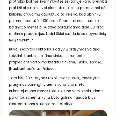
protrūkio kailinės žvėrininkystės sektoriuje kailių prekyba
praktiškai sustojo: visi planuoti aukcionų pardavimai dėl
kelionių draudimų atšaukti, o tai reiškia, kad ūkininkų
pajamos sumažėjo 100 proc. Paprastai nuo sausio iki
balandžio mėnesio būdavo parduodama apie 30 proc.
metinės produkcijos, todėl ūkiai susiduria su apyvartinių
lėšų trūkumu“.
Buvo išsakytas sektoriaus dalyvių prašymas valdžiai
tobulinti bankinius ir finansinius instrumentus
praplečiant vartojimo kreditui tinkamų išlaidų sąrašą,
įtraukiant pašarus, žaliavas.
Tarp kitų ŽŪR Tarybos rezoliucijos punktų, išdėstytas
prašymas parengti visiems karantino metu
nukentėjusiems žemės ūkio ir kaimo verslo sektoriams
paramos schemą, kurią būtų galima naudoti kilus
ekstremalioms situacijoms ir ateityje.