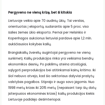
Pergyveno ne vieną krizę, bet ši kitokia
Lietuvoje veikia apie 70 audinių ūkių. Tai verslas,
orientuotas į eksportą, sudarantis apie 5 proc. viso
šalies žemės ūkio eksporto. Pernai per Helsinkio ir
Kopenhagos aukcionus lietuviai pardavė apie 1,2 mln.
aukščiausios kokybės kailių.
Brangiakailių žvėrelių augintojai pergyveno ne vieną
sunkmetį. Kailių produkcijos rinka yra veikiama bendrų
ekonomikos dėsnių. Po pakilimų ateina atoslūgiai,
sąlygoti perprodukcijos bei atitinkamai kainų kritimo. Iki
šiol nebuvo atvejo, kad šio sektoriaus dalyviai prašytų
valstybės pagalbos. Stiprėjo ir augo savo jėgomis. Nuo
1998 metų krizės iki 2015 metų (nepaisant tarp šių datų
įsiterpusios ekonominės krizės) kailių produkcijos kiekis
Lietuvoje padidėjo dešimteriopai.