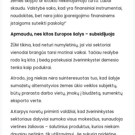
žemės sklypo ar kitokio nekilnojamojo turto. Labai
skaudu. Valstybė sako, kad yra finansiniai instrumentai,
naudokitės, bet nėra jokio įpareigojimo finansinėms
įstaigoms suteikti paskolą!“
Apmaudu, nes kitos Europos šalys – subsidijuoja
ŽŪM tikina, kad neturi numylėtinių, jai visi sektoriai
vienodai brangūs tarsi motinai vaikai. Tačiau realybė
rodo ką kita. Į bėdą patekusiai žvėrininkystei dėmesio
tenka kaip podukrai.
Atrodo, jog niekas nėra suinteresuotas tuo, kad šalyje
sumažėtų alternatyvios žemės ūkio veiklos subjektų,
būtų prarasta darbo vietų, įmokų į biudžetą, sumenktų
eksporto vertė.
A.Karpys norėtų priminti valdžiai, kad žvėrininkystės
sektoriaus dalyviai sumoka visus mokesčius, sunaudoja
vietines žaliavas – šalutinius produktus, kurios niekam
daugiau netinka, tik utilizavimui. Jie sukuria pridėtinę