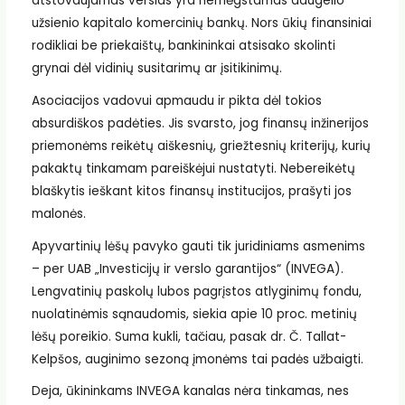
atstovaujamas verslas yra nemėgstamas daugelio
užsienio kapitalo komercinių bankų. Nors ūkių finansiniai
rodikliai be priekaištų, bankininkai atsisako skolinti
grynai dėl vidinių susitarimų ar įsitikinimų.
Asociacijos vadovui apmaudu ir pikta dėl tokios
absurdiškos padėties. Jis svarsto, jog finansų inžinerijos
priemonėms reikėtų aiškesnių, griežtesnių kriterijų, kurių
pakaktų tinkamam pareiškėjui nustatyti. Nebereikėtų
blaškytis ieškant kitos finansų institucijos, prašyti jos
malonės.
Apyvartinių lėšų pavyko gauti tik juridiniams asmenims
– per UAB „Investicijų ir verslo garantijos“ (INVEGA).
Lengvatinių paskolų lubos pagrįstos atlyginimų fondu,
nuolatinėmis sąnaudomis, siekia apie 10 proc. metinių
lėšų poreikio. Suma kukli, tačiau, pasak dr. Č. Tallat-
Kelpšos, auginimo sezoną įmonėms tai padės užbaigti.
Deja, ūkininkams INVEGA kanalas nėra tinkamas, nes