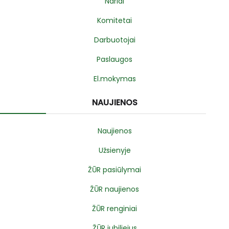
Nariai
Komitetai
Darbuotojai
Paslaugos
El.mokymas
NAUJIENOS
Naujienos
Užsienyje
ŽŪR pasiūlymai
ŽŪR naujienos
ŽŪR renginiai
ŽŪR jubiliejus