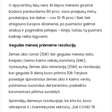
O apyvartinių lėšų nėra. Iki liepos mėnesio įprastai
būdavo parduodama 90 proc. visos praėjusių metų
produkcijos, kai dabar – vos 10-15 proc.! Šiek tiek
atsigauna Europos dizaineriai, po pusmečio galimai
atsibus ir pagrindinis pirkėjas – Kinija, tačiau tą pusmetį
kažkaip reikia išgyventi.
Gegužės mėnesį priėmėme rezoliuciją
Žemės ūkio rūmai (ŽŪR) dar gegužės mėnesį raštu
kreipėsi į Seimo Kaimo reikalų komitetą (KRK),
Vyriausybę, Žemės ūkio ministeriją (ŽŪM) su rezoliucija,
kuri gegužės 8 dieną buvo priimta ŽŪR Tarybos
posėdyje apsvarsčius žemės ūkio ir kaimo verslų
patiriamus nuostolius dėl karantino, paskelbto
koronaviruso plitimui suvaldyti.
Sprendėjų dėmesys rezoliucijoje, be kita ko, buvo
atkreiptas ir į žvėrininkystės sektorių: „Dėl COVID-19