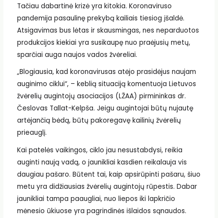
Tačiau dabartinė krizė yra kitokia. Koronaviruso
pandemija pasaulinę prekybą kailiais tiesiog įšaldė.
Atsigavimas bus lėtas ir skausmingas, nes neparduotos
produkcijos kiekiai yra susikaupę nuo praėjusių metų,
sparčiai auga naujos vados žvėreliai.
„Blogiausia, kad koronavirusas atėjo prasidėjus naujam
auginimo ciklui“, – keblią situaciją komentuoja Lietuvos
žvėrelių augintojų asociacijos (LŽAA) pirmininkas dr.
Česlovas Tallat-Kelpša. Jeigu augintojai būtų nujautę
artėjančią bėdą, būtų pakoregavę kailinių žvėrelių
prieauglį.
Kai patelės vaikingos, ciklo jau nesustabdysi, reikia
auginti naują vadą, o jaunikliai kasdien reikalauja vis
daugiau pašaro. Būtent tai, kaip apsirūpinti pašaru, šiuo
metu yra didžiausias žvėrelių augintojų rūpestis. Dabar
jaunikliai tampa paaugliai, nuo liepos iki lapkričio
mėnesio ūkiuose yra pagrindinės išlaidos sąnaudos.