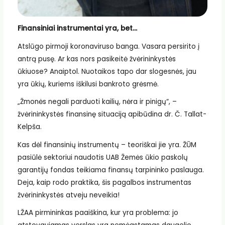
Finansiniai instrumentai yra, bet…
Atslūgo pirmoji koronaviruso banga. Vasara persirito į
antrą pusę. Ar kas nors pasikeitė žvėrininkystės
ūkiuose? Anaiptol. Nuotaikos tapo dar slogesnės, jau
yra ūkių, kuriems iškilusi bankroto grėsmė.
„Žmonės negali parduoti kailių, nėra ir pinigų“, –
žvėrininkystės finansinę situaciją apibūdina dr. Č. Tallat-
Kelpša.
Kas dėl finansinių instrumentų – teoriškai jie yra. ŽŪM
pasiūlė sektoriui naudotis UAB Žemės ūkio paskolų
garantijų fondas teikiama finansų tarpininko paslauga.
Deja, kaip rodo praktika, šis pagalbos instrumentas
žvėrininkystės atveju neveikia!
LŽAA pirmininkas paaiškina, kur yra problema: jo