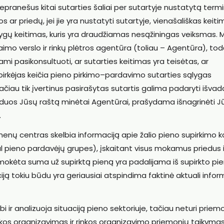
nepranešus kitai sutarties šaliai per sutartyje nustatytą termi
s ar priedų, jei jie yra nustatyti sutartyje, vienašališkas keit
lygų keitimas, kuris yra draudžiamas nesąžiningas veiksmas. 
mo verslo ir rinkų plėtros agentūra (toliau – Agentūra), tod
mi pasikonsultuoti, ar sutarties keitimas yra teisėtas, ar
pirkėjas keičia pieno pirkimo–pardavimo sutarties sąlygas
čiau tik įvertinus pasirašytas sutartis galima padaryti išvad
erduos Jūsų raštą minėtai Agentūrai, prašydama išnagrinėti J
.
enų centras skelbia informaciją apie žalio pieno supirkimo k
al pieno pardavėjų grupes), įskaitant visus mokamus priedus i
šmokėta suma už supirktą pieną yra padalijama iš supirkto pi
iją tokiu būdu yra geriausiai atspindima faktinė aktuali infor
ebi ir analizuoja situaciją pieno sektoriuje, tačiau neturi priem
nkos organizavimas ir rinkos organizavimo priemonių taikymas