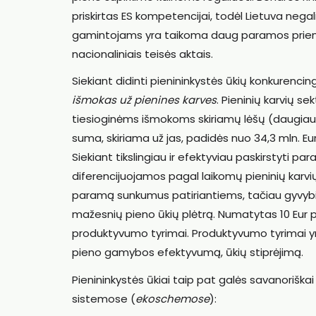
priskirtas ES kompetencijai, todėl Lietuva negal
gamintojams yra taikoma daug paramos priemon
nacionaliniais teisės aktais.
Siekiant didinti pienininkystės ūkių konkuren
išmokas už pienines karves
. Pieninių karvių s
tiesioginėms išmokoms skiriamų lėšų (daugiau 
suma, skiriama už jas, padidės nuo 34,3 mln. Eur 
Siekiant tikslingiau ir efektyviau paskirstyti p
diferencijuojamos pagal laikomų pieninių karvi
paramą sunkumus patiriantiems, tačiau gyvybi
mažesnių pieno ūkių plėtrą. Numatytas 10 Eur p
produktyvumo tyrimai. Produktyvumo tyrimai yr
pieno gamybos efektyvumą, ūkių stiprėjimą.
Pienininkystės ūkiai taip pat galės savanoriškai
sistemose (
ekoschemose
):