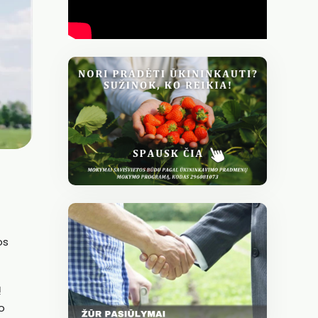
os
ų
o