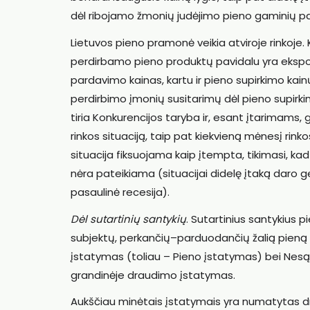
dėl ribojamo žmonių judėjimo pieno gaminių 
Lietuvos pieno pramonė veikia atviroje rinkoje.
perdirbamo pieno produktų pavidalu yra eksportu
pardavimo kainas, kartu ir pieno supirkimo kainų 
perdirbimo įmonių susitarimų dėl pieno supirki
tiria Konkurencijos taryba ir, esant įtarimams, ga
rinkos situaciją, taip pat kiekvieną mėnesį rink
situacija fiksuojama kaip įtempta, tikimasi, kad 
nėra pateikiama (situacijai didelę įtaką daro ge
pasaulinė recesija).
Dėl sutartinių santykių
. Sutartinius santykius 
subjektų, perkančių–parduodančių žalią pieną 
įstatymas (toliau – Pieno įstatymas) bei Nesą
grandinėje draudimo įstatymas.
Aukščiau minėtais įstatymais yra numatytas dr