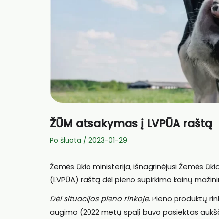
ŽŪM atsakymas į LVPŪA raštą
Po šluota
/
2023-01-29
Žemės ūkio ministerija, išnagrinėjusi Žemės ūki
(LVPŪA) raštą dėl pieno supirkimo kainų mažini
Dėl situacijos pieno rinkoje
. Pieno produktų ri
augimo (2022 metų spalį buvo pasiektas aukšči