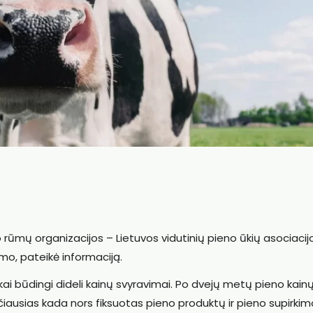
o rūmų organizacijos – Lietuvos vidutinių pieno ūkių asociacij
mo, pateikė informaciją.
nkai būdingi dideli kainų svyravimai. Po dvejų metų pieno kain
ausias kada nors fiksuotas pieno produktų ir pieno supirkim