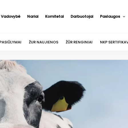
Vadovybė
Nariai
Komitetai
Darbuotojai
Paslaugos
 PASIŪLYMAI
ŽUR NAUJIENOS
ŽŪR RENGINIAI
NKP SERTIFIKA