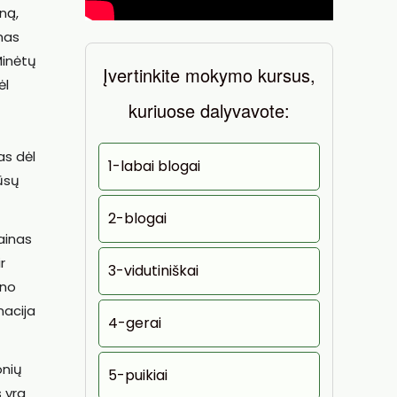
ną,
imas
Minėtų
Įvertinkite mokymo kursus,
ėl
kuriuose dalyvavote:
as dėl
1-labai blogai
ūsų
2-blogai
ainas
r
3-vidutiniškai
eno
macija
4-gerai
onių
5-puikiai
 yra