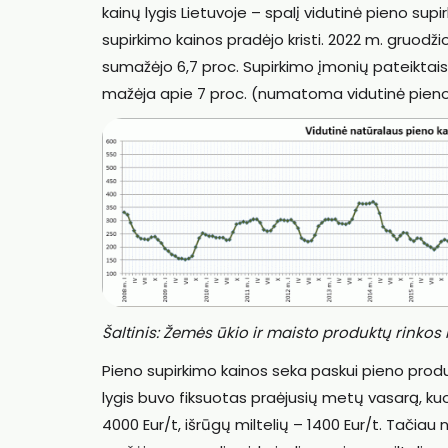
kainų lygis Lietuvoje – spalį vidutinė pieno su
supirkimo kainos pradėjo kristi. 2022 m. gruodži
sumažėjo 6,7 proc. Supirkimo įmonių pateiktais
mažėja apie 7 proc. (numatoma vidutinė pieno (
Šaltinis: Žemės ūkio ir maisto produktų rinko
Pieno supirkimo kainos seka paskui pieno produ
lygis buvo fiksuotas praėjusių metų vasarą, kuo
4000 Eur/t, išrūgų miltelių – 1400 Eur/t. Tačia