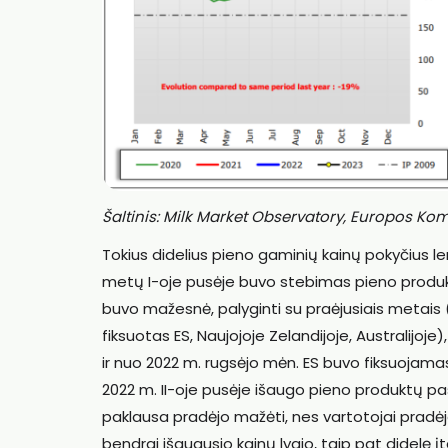
Šaltinis: Milk Market Observatory, Europos Kom
Tokius didelius pieno gaminių kainų pokyčius le
metų I-oje pusėje buvo stebimas pieno produ
buvo mažesnė, palyginti su praėjusiais metais 
fiksuotas ES, Naujojoje Zelandijoje, Australij
ir nuo 2022 m. rugsėjo mėn. ES buvo fiksuojam
2022 m. II-oje pusėje išaugo pieno produktų pa
paklausa pradėjo mažėti, nes vartotojai pradėjo
bendrai išaugusio kainų lygio, taip pat didelę į