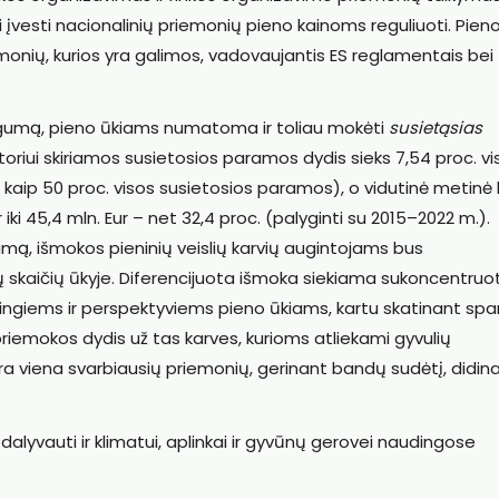
i įvesti nacionalinių priemonių pieno kainoms reguliuoti. Pien
ių, kurios yra galimos, vadovaujantis ES reglamentais bei
cingumą, pieno ūkiams numatoma ir toliau mokėti
susietąsias
ektoriui skiriamos susietosios paramos dydis sieks 7,54 proc. vi
kaip 50 proc. visos susietosios paramos), o vidutinė metinė 
iki 45,4 mln. Eur – net 32,4 proc. (palyginti su 2015–2022 m.).
aramą, išmokos pieninių veislių karvių augintojams bus
ų skaičių ūkyje. Diferencijuota išmoka siekiama sukoncentruot
ngiems ir perspektyviems pieno ūkiams, kartu skatinant spa
riemokos dydis už tas karves, kurioms atliekami gyvulių
a viena svarbiausių priemonių, gerinant bandų sudėtį, didin
 dalyvauti ir klimatui, aplinkai ir gyvūnų gerovei naudingose