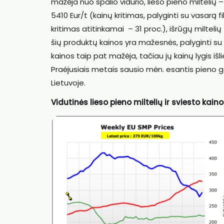
mažėja nuo spalio vidurio, lieso pieno miltelių
5410 Eur/t (kainų kritimas, palyginti su vasarą f
kritimas atitinkamai – 31 proc.), išrūgų milteli
šių produktų kainos yra mažesnės, palyginti su
kainos taip pat mažėja, tačiau jų kainų lygis iš
Praėjusiais metais sausio mėn. esantis pieno ga
Lietuvoje.
Vidutinės lieso pieno miltelių ir sviesto kaino