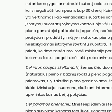
sutarties sąlygas ar nutraukti sutartį apie tai 
kuris negali būti trumpesnis kaip 30 dienų. Kaino
yra vertinamas kaip vienašališkas sutarties są
įstatymų nuostatų vykdymą kontroliuoja VšĮ Kai
pieno gamintojai gali kreiptis į Agentūrą norėda
prašydami pradėti tyrimą, jei mato, kad pieno 
nesilaikydamas įstatyme įtvirtintų nuostatų. Ta
priedų keitimo teisėtumo, todėl ministerija p
keliamus faktus pagal teisės aktų reikalavimus
Dėl informacijos skelbimo
. VĮ Žemės ūkio duom
(natūralaus pieno ir bazinių rodiklių pieno pag
priemokas, t. y. faktiškai pieno gamintojams i
kiekio. Ministerijos nuomone, skelbiant informac
apie rinkos kainas bei jų pokyčius.
Dėl paramos priemonių
. Ministerija įdėmiai st
pieno supirkimo kainoms reguliuoti. Bendros ri