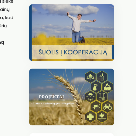
a siekė
kainų
na, kad
ūrių
ną