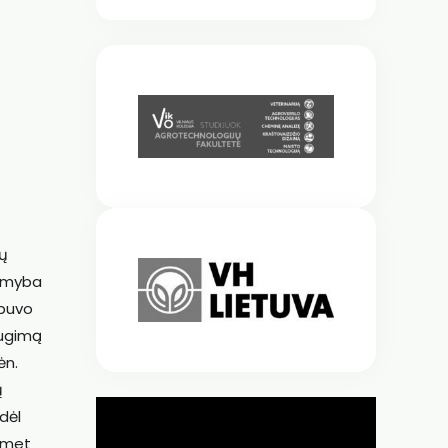
ių
gamyba
 buvo
augimą
ėn.
ų
dėl
uomet