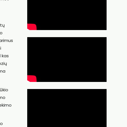
ktų
no
tarimus
i
l kas
ozių
ima
ūkio
imo
iekimo
mo