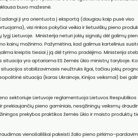
paklausa buvo mažesnė.
 Kadangi ji yra orientuota į eksportą (daugiau kaip pusė viso
ojama), visi rinkos pokyčiai veikia ir lietuviškų pieno produ
lygį Lietuvoje. Ministerija neturi jokių signalų dėl galimų pie
mo kainų mažinimo. Pažymėtina, kad galimus kartelinius susi
lima kreiptis tiesiai į ją dėl tyrimo pradėjimo. Ministerija steb
os situacija yra aptariama ES žemės ūkio ministrų taryboje. Ko
situacijos stabilizavimasis neužtruks ilgai, tačiau jokių progn
opolitinė situacija (karas Ukrainoje, Kinijos veiksmai) bei gal
pieno sektoriuje Lietuvoje reglamentuoja Lietuvos Respublikos 
ir prekiaujančių pieno gaminiais, nesąžiningų veiksmų draud
žiningos prekybos praktikos žemės ūkio ir maisto produktų t
audimas vienašališkai pakeisti žalio pieno pirkimo–pardavi