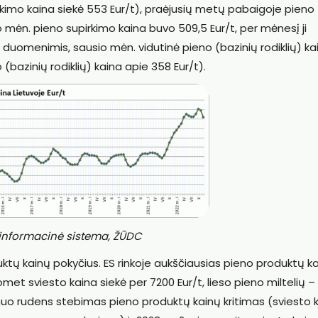
pirkimo kaina siekė 553 Eur/t), praėjusių metų pabaigoje pieno
o mėn. pieno supirkimo kaina buvo 509,5 Eur/t, per mėnesį ji
 duomenimis, sausio mėn. vidutinė pieno (bazinių rodiklių) ka
bazinių rodiklių) kaina apie 358 Eur/t).
s informacinė sistema, ŽŪDC
ktų kainų pokyčius. ES rinkoje aukščiausias pieno produktų k
met sviesto kaina siekė per 7200 Eur/t, lieso pieno miltelių –
u nuo rudens stebimas pieno produktų kainų kritimas (sviesto 