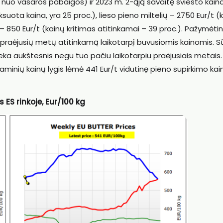
 – nuo vasaros pabaigos) ir 2023 m. 2-ąją savaitę sviesto kain
iksuota kaina, yra 25 proc.), lieso pieno miltelių – 2750 Eur/t (
ų – 850 Eur/t (kainų kritimas atitinkamai – 39 proc.). Pažymėti
 praėjusių metų atitinkamą laikotarpį buvusiomis kainomis. S
lieka aukštesnis negu tuo pačiu laikotarpiu praėjusiais metais.
minių kainų lygis lėmė 441 Eur/t vidutinę pieno supirkimo kai
s ES rinkoje, Eur/100 kg