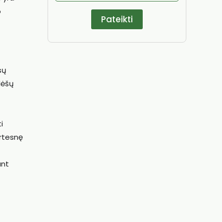
o
sų
lėšų
i
rtesnę
ant