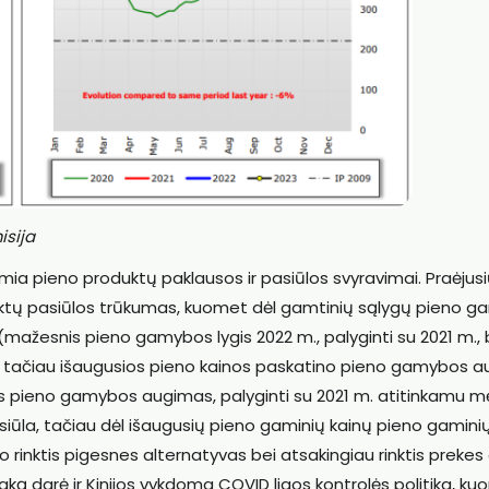
isija
mia pieno produktų paklausos ir pasiūlos svyravimai. Praėjus
ktų pasiūlos trūkumas, kuomet dėl gamtinių sąlygų pieno 
(mažesnis pieno gamybos lygis 2022 m., palyginti su 2021 m.,
oje), tačiau išaugusios pieno kainos paskatino pieno gamybos 
as pieno gamybos augimas, palyginti su 2021 m. atitinkamu m
siūla, tačiau dėl išaugusių pieno gaminių kainų pieno gamini
 rinktis pigesnes alternatyvas bei atsakingiau rinktis prekes 
taką darė ir Kinijos vykdoma COVID ligos kontrolės politika, k