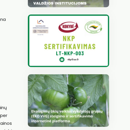
ina
ainų
 per
kainos