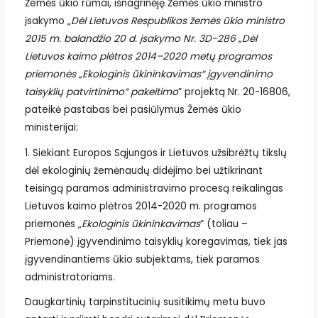
Žemės ūkio rūmai, išnagrinėję Žemės ūkio ministro
įsakymo „
Dėl Lietuvos Respublikos žemės ūkio ministro
2015 m. balandžio 20 d. įsakymo Nr. 3D-286 „Dėl
Lietuvos kaimo plėtros 2014–2020 metų programos
priemonės „Ekologinis ūkininkavimas“ įgyvendinimo
taisyklių patvirtinimo“ pakeitimo
” projektą Nr. 20-16806,
pateikė pastabas bei pasiūlymus Žemės ūkio
ministerijai:
1. Siekiant Europos Sąjungos ir Lietuvos užsibrėžtų tikslų
dėl ekologinių žemėnaudų didėjimo bei užtikrinant
teisingą paramos administravimo procesą reikalingas
Lietuvos kaimo plėtros 2014-2020 m. programos
priemonės „
Ekologinis ūkininkavimas
“ (toliau –
Priemonė) įgyvendinimo taisyklių koregavimas, tiek jas
įgyvendinantiems ūkio subjektams, tiek paramos
administratoriams.
Daugkartinių tarpinstitucinių susitikimų metu buvo