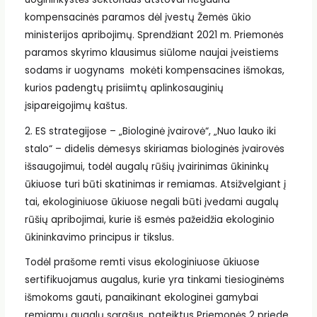
kompensacinės paramos dėl įvestų Žemės ūkio
ministerijos apribojimų. Sprendžiant 2021 m. Priemonės
paramos skyrimo klausimus siūlome naujai įveistiems
sodams ir uogynams mokėti kompensacines išmokas,
kurios padengtų prisiimtų aplinkosauginių
įsipareigojimų kaštus.
2. ES strategijose – „Biologinė įvairovė“, „Nuo lauko iki
stalo“ – didelis dėmesys skiriamas biologinės įvairovės
išsaugojimui, todėl augalų rūšių įvairinimas ūkininkų
ūkiuose turi būti skatinimas ir remiamas. Atsižvelgiant į
tai, ekologiniuose ūkiuose negali būti įvedami augalų
rūšių apribojimai, kurie iš esmės pažeidžia ekologinio
ūkininkavimo principus ir tikslus.
Todėl prašome remti visus ekologiniuose ūkiuose
sertifikuojamus augalus, kurie yra tinkami tiesioginėms
išmokoms gauti, panaikinant ekologinei gamybai
remiamų augalų sąrašus, pateiktus Priemonės 2 priede.