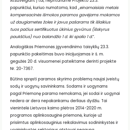
Atsižvelgiant į tai, nepritariame Projekto 23.3.
papunkčiui, kuriuo numatoma, kad „
einamaisiais metais
kompensacinės išmokos paramos gavėjams mokamos
už daugiametes žoles ir javus pašarams tik išlaikius
tuos pačius sertifikuotus ūkinius gyvūnus (išskyrus
paukščius) nuo balandžio 1 d. iki spalio 1 d.
“.
Analogiškas Priemonės įgyvendinimo taisyklių 23.3.
papunkčio pakeitimas buvo inicijuojamas ir š. m.
gegužės 20 d. visuomenei pateiktame derinti projekte
Nr. 20-7367.
Būtina spręsti paramos skyrimo problemą naujai įveistų
sodų ir uogynų savininkams. Sodams ir uogynams
pagal Priemonę parama nemokama, jei sodai ir uogynai
nedera ar dera nepakankamu derliaus dydžiu. Tai
vienintelė Lietuvos kaimo plėtros 2014-2020 m.
programos aplinkosauginė priemonė, kurioje už
prisiimtus aplinkosauginius reikalavimus sodininkystės ir
uogininkystės sektoriaus atstovai negauna