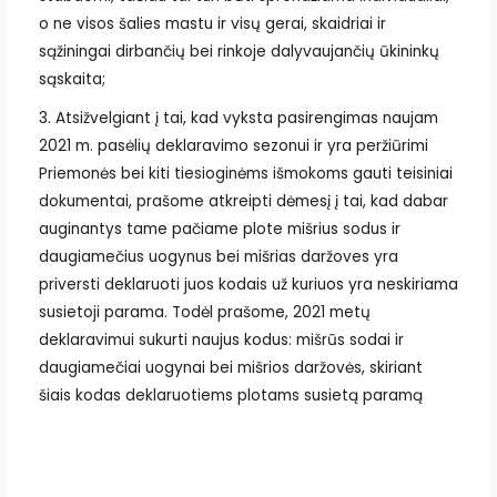
o ne visos šalies mastu ir visų gerai, skaidriai ir
sąžiningai dirbančių bei rinkoje dalyvaujančių ūkininkų
sąskaita;
3. Atsižvelgiant į tai, kad vyksta pasirengimas naujam
2021 m. pasėlių deklaravimo sezonui ir yra peržiūrimi
Priemonės bei kiti tiesioginėms išmokoms gauti teisiniai
dokumentai, prašome atkreipti dėmesį į tai, kad dabar
auginantys tame pačiame plote mišrius sodus ir
daugiamečius uogynus bei mišrias daržoves yra
priversti deklaruoti juos kodais už kuriuos yra neskiriama
susietoji parama. Todėl prašome, 2021 metų
deklaravimui sukurti naujus kodus: mišrūs sodai ir
daugiamečiai uogynai bei mišrios daržovės, skiriant
šiais kodas deklaruotiems plotams susietą paramą