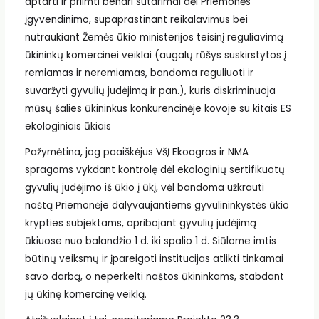
aptarti ir priimti bendri sutarimai dėl Priemonės
įgyvendinimo, supaprastinant reikalavimus bei
nutraukiant Žemės ūkio ministerijos teisinį reguliavimą
ūkininkų komercinei veiklai (augalų rūšys suskirstytos į
remiamas ir neremiamas, bandoma reguliuoti ir
suvaržyti gyvulių judėjimą ir pan.), kuris diskriminuoja
mūsų šalies ūkininkus konkurencinėje kovoje su kitais ES
ekologiniais ūkiais
Pažymėtina, jog paaiškėjus VšĮ Ekoagros ir NMA
spragoms vykdant kontrolę dėl ekologinių sertifikuotų
gyvulių judėjimo iš ūkio į ūkį, vėl bandoma užkrauti
naštą Priemonėje dalyvaujantiems gyvulininkystės ūkio
krypties subjektams, apribojant gyvulių judėjimą
ūkiuose nuo balandžio 1 d. iki spalio 1 d. Siūlome imtis
būtinų veiksmų ir įpareigoti institucijas atlikti tinkamai
savo darbą, o neperkelti naštos ūkininkams, stabdant
jų ūkinę komercinę veiklą.