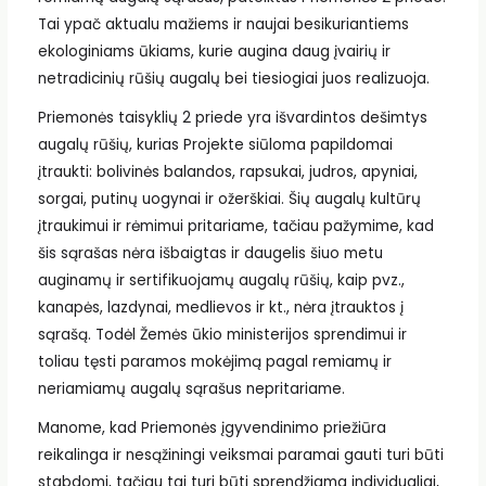
Tai ypač aktualu mažiems ir naujai besikuriantiems
ekologiniams ūkiams, kurie augina daug įvairių ir
netradicinių rūšių augalų bei tiesiogiai juos realizuoja.
Priemonės taisyklių 2 priede yra išvardintos dešimtys
augalų rūšių, kurias Projekte siūloma papildomai
įtraukti: bolivinės balandos, rapsukai, judros, apyniai,
sorgai, putinų uogynai ir ožerškiai. Šių augalų kultūrų
įtraukimui ir rėmimui pritariame, tačiau pažymime, kad
šis sąrašas nėra išbaigtas ir daugelis šiuo metu
auginamų ir sertifikuojamų augalų rūšių, kaip pvz.,
kanapės, lazdynai, medlievos ir kt., nėra įtrauktos į
sąrašą. Todėl Žemės ūkio ministerijos sprendimui ir
toliau tęsti paramos mokėjimą pagal remiamų ir
neriamiamų augalų sąrašus nepritariame.
Manome, kad Priemonės įgyvendinimo priežiūra
reikalinga ir nesąžiningi veiksmai paramai gauti turi būti
stabdomi, tačiau tai turi būti sprendžiama individualiai,