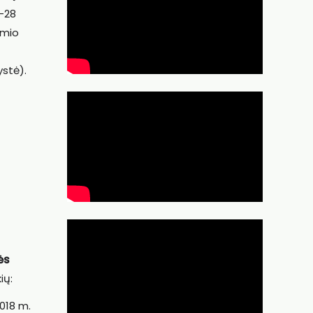
S-28
emio
ystė).
ės
ių:
2018 m.