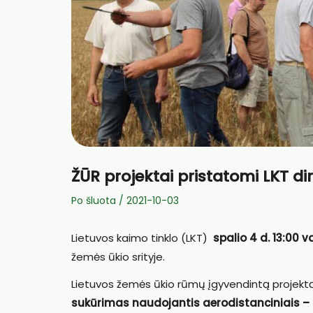
ŽŪR projektai pristatomi LKT d
Po šluota
/
2021-10-03
Lietuvos kaimo tinklo (LKT)
spalio 4 d. 13:00 va
žemės ūkio srityje.
Lietuvos žemės ūkio rūmų įgyvendintą projektą
sukūrimas naudojantis aerodistanciniais –