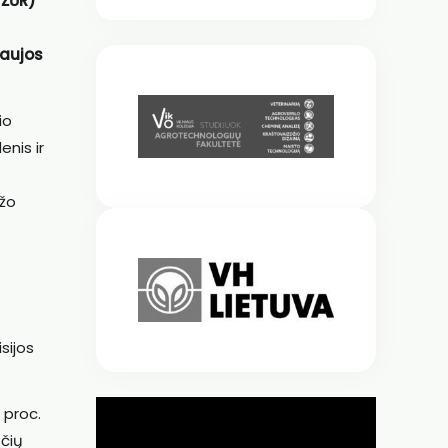
 ŽŪR)
naujos
io
enis ir
ažo
sijos
 proc.
ščių