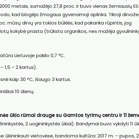
 2000 metais, sumažėjo 27,8 proc. ir buvo vienas žemiausių E
i rodo, kad blogėja žmogaus gyvenamoji aplinka. Tikroji dirvož
oc. mūsų dirvų yra tokios būklės, kad pakanka rūpintis, jog
plotų kokybė prasta (trūksta organikos, nes mažėja gyvulinink
ūra Lietuvoje pakilo 0,7 ºC.
– 1,5 – 2 kartus).
snė kaip 30 °C, išaugo 3 kartus.
niškai 10 dienų.
emės ūkio rūmai drauge su Gamtos tyrimų centru ir 11 žem
žininkystės, 2 uogininkystės ūkiai). Bandymai buvo vykdyti 11 ūk
iose ūkininkauti vietovėse, bandoma kultūra: 2017 m. – pupos, 