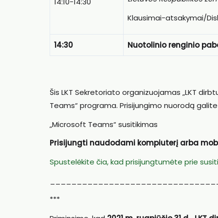
14:10-14:30
Klausimai-atsakymai/Disk
14:30
Nuotolinio renginio pa
Šis LKT Sekretoriato organizuojamas „LKT dirbtu
Teams“ programa. Prisijungimo nuorodą galite 
„Microsoft Teams“ susitikimas
Prisijungti naudodami kompiuterį arba mob
Spustelėkite čia, kad prisijungtumėte prie susit
_______________________________
***