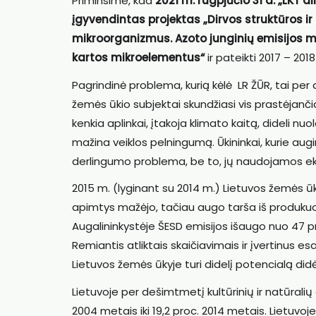
Priminsime, kad
2021 m. rugpjūčio 31 d. „LKT 
įgyvendintas projektas „Dirvos struktūros 
mikroorganizmus. Azoto junginių emisijos
kartos mikroelementus“
ir pateikti 2017 – 2018
Pagrindinė problema, kurią kėlė LR ŽŪR, tai per 
žemės ūkio subjektai skundžiasi vis prastėjanči
kenkia aplinkai, įtakoja klimato kaitą, dideli nu
mažina veiklos pelningumą. Ūkininkai, kurie aug
derlingumo problema, be to, jų naudojamos ek
2015 m. (lyginant su 2014 m.) Lietuvos žemės ūki
apimtys mažėjo, tačiau augo tarša iš produkuo
Augalininkystėje ŠESD emisijos išaugo nuo 47 pro
Remiantis atliktais skaičiavimais ir įvertinus e
Lietuvos žemės ūkyje turi didelį potencialą didė
Lietuvoje per dešimtmetį kultūrinių ir natūrali
2004 metais iki 19,2 proc. 2014 metais. Lietuvoj