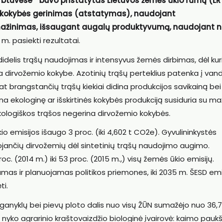
dirbtuvėse“ buvo pristatytas Lietuvos žemės ūkio rūmų (LR
ir kokybės gerinimas (atstatymas), naudojant
 mažinimas, išsaugant augalų produktyvumą, naudojant 
 m. pasiekti rezultatai.
didelis trąšų naudojimas ir intensyvus žemės dirbimas, dėl kur
a dirvožemio kokybe. Azotinių trąšų perteklius patenka į vand
olat brangstančių trąšų kiekiai didina produkcijos savikainą bei
ina ekologinę ar išskirtinės kokybės produkciją susiduria su m
ologiškos trąšos negerina dirvožemio kokybės.
o emisijos išaugo 3 proc. (iki 4,602 t CO2e). Gyvulininkystės
jančių dirvožemių dėl sintetinių trąšų naudojimo augimo.
c. (2014 m.) iki 53 proc. (2015 m.,) visų žemės ūkio emisijų.
samas ir planuojamas politikos priemones, iki 2035 m. ŠESD emi
ti.
ų ganyklų bei pievų ploto dalis nuo visų ŽŪN sumažėjo nuo 36,7
e nyko agrarinio kraštovaizdžio biologinė įvairovė: kaimo pauk