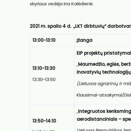
skyriaus vedėja Ina Kalėdienė.
2021 m. spalio 4 d. „LKT dirbtuvių“ darbotvar
13:00-13:10
Įžanga
EIP projektų pristatymai
„
Maumedžio, eglės, beržo
13:10-13:30
inovatyvių technologijų
13:30-13:50
(Lietuvos agrarinių ir m
Klausimai-atsakymai/Disk
„
Integruotos kenksming
aerodistanciniais – sp
13:50-14:10
Lietuvos Respublikos že