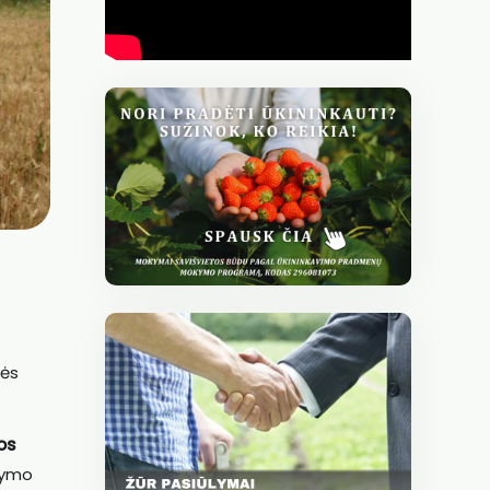
vės
os
ldymo