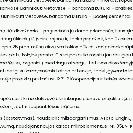
nkiose ūkininkauti vietovėse, bandoma kultūra – morkos, kopūst
palankiose ūkininkauti vietovėse, – bandoma kultūra – braškės
se ūkininkauti vietovėse, bandoma kultūra – juodieji serbentai.
ę dėl dirvožemio – pagrindinės jų darbo priemonės, tausoji
ug ūkininkų iš įvairių rajonų ir, tenka pripažinti, kad ūkininka
k apie 25 proc. mūsų dirvų yra tokios būklės, kad pakanka rūpi
alies plotų kokybė prasta. O štai pasaulio mastu jau daugiau 
sumažėjusių organinių medžiagų atsargų. Lietuvos dirvožemyj
ti netgi su kaimyninėmis Latvija ar Lenkija, todėl įgyvendinta
ymėjo projektą pristačiusi LR ŽŪR Kooperacijos ir teisės skyria
upės susitikime dalyvavę ūkininkai jau planavo projekto tęst
ožemį, bet ir taupant lėšas trąšoms.
mas (atstatymas), naudojant mikroorganizmus. Azoto junginių
yvumą, naudojant naujos kartos mikroelementus“ Nr. 35BV-K