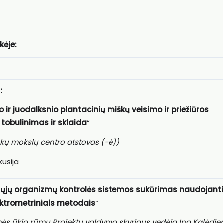
kėje:
:
 ir juodalksnio plantacinių miškų veisimo ir priežiūros
 tobulinimas ir sklaida
“
iškų mokslų centro atstovas (-ė))
usija
ųjų organizmų kontrolės sistemos sukūrimas naudojant
ektrometriniais metodais
“
mės ūkio rūmų Projektų valdymo skyriaus vedėja Ina Kalėdie