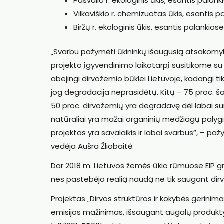
Pasvalio r. ekologinis ūkis, esantis pala
Vilkaviškio r. chemizuotas ūkis, esantis 
Biržų r. ekologinis ūkis, esantis palankio
„Svarbu pažymėti ūkininkų išaugusią atsakomyb
projekto įgyvendinimo laikotarpį susitikome su da
abejingi dirvožemio būklei Lietuvoje, kadangi ti
jog degradacija neprasidėtų. Kitų – 75 proc. š
50 proc. dirvožemių yra degradavę dėl labai 
natūraliai yra mažai organinių medžiagų palygin
projektas yra savalaikis ir labai svarbus“, – paž
vedėja Aušra Žliobaitė.
Dar 2018 m. Lietuvos žemės ūkio rūmuose EIP gr
nes pastebėjo realią naudą ne tik saugant dirv
Projektas „Dirvos struktūros ir kokybės gerini
emisijos mažinimas, išsaugant augalų produkt