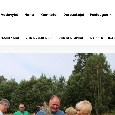
Vadovybė
Nariai
Komitetai
Darbuotojai
Paslaugos
 PASIŪLYMAI
ŽUR NAUJIENOS
ŽŪR RENGINIAI
NKP SERTIFIKA