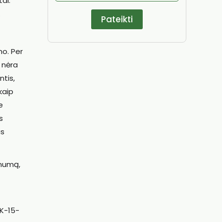
ai.
.
mo. Per
i nėra
ntis,
kaip
e
s
us
inumą,
K-15-