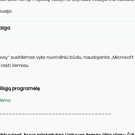
usija
baiga
vių“ susitikimas vyks nuotoliniu būdu, naudojantis „Microsoft
rasti žemiau.
iliąją programėlę
ikimo
__________________________________