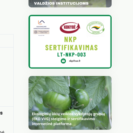
is
nė