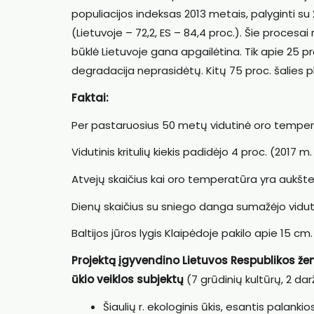
populiacijos indeksas 2013 metais, palyginti su
(Lietuvoje – 72,2, ES – 84,4 proc.). Šie procesa
būklė Lietuvoje gana apgailėtina. Tik apie 25 pr
degradacija neprasidėtų. Kitų 75 proc. šalies 
Faktai:
Per pastaruosius 50 metų vidutinė oro temperat
Vidutinis kritulių kiekis padidėjo 4 proc. (2017 m. 
Atvejų skaičius kai oro temperatūra yra aukšte
Dienų skaičius su sniego danga sumažėjo viduti
Baltijos jūros lygis Klaipėdoje pakilo apie 15 cm.
Projektą įgyvendino Lietuvos Respublikos ž
ūkio veiklos subjektų
(7 grūdinių kultūrų, 2 dar
Šiaulių r. ekologinis ūkis, esantis palank