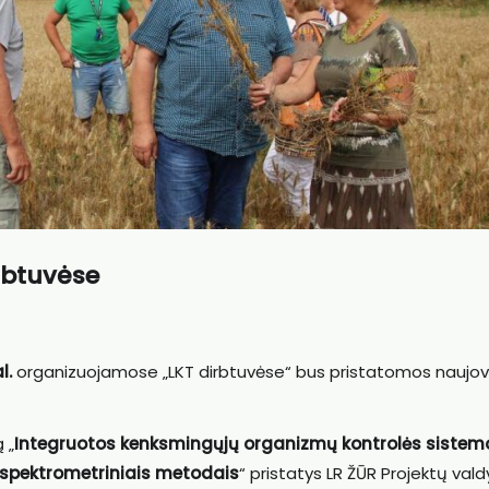
irbtuvėse
l.
organizuojamose „LKT dirbtuvėse“ bus pristatomos naujo
 „
Integruotos kenksmingųjų organizmų kontrolės sistem
 spektrometriniais metodais
“ pristatys LR ŽŪR Projektų va