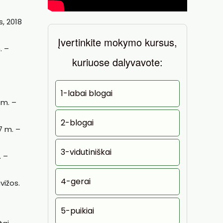
, 2018
Įvertinkite mokymo kursus,
. –
kuriuose dalyvavote:
1-labai blogai
 m. –
2-blogai
7 m. –
3-vidutiniškai
. –
4-gerai
vižos.
5-puikiai