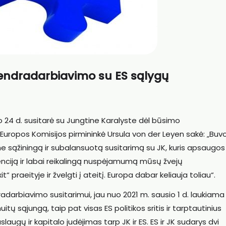
bendradarbiavimo su ES sąlygų
 24 d. susitarė su Jungtine Karalyste dėl būsimo
uropos Komisijos pirmininkė Ursula von der Leyen sakė: „Buv
ime sąžiningą ir subalansuotą susitarimą su JK, kuris apsaug
renciją ir labai reikalingą nuspėjamumą mūsų žvejų
 praeityje ir žvelgti į ateitį. Europa dabar keliauja toliau“.
radarbiavimo susitarimui, jau nuo 2021 m. sausio 1 d. laukiama
uitų sąjungą, taip pat visas ES politikos sritis ir tarptautinius
laugų ir kapitalo judėjimas tarp JK ir ES. ES ir JK sudarys dvi