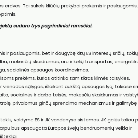
ines erdves. Tai sukels kliūčių prekybai prekėmis ir paslaugomis,
ptimis.
ektą sudaro trys pagrindiniai ramsčiai.
 ir paslaugomis, bet ir daugybę kitų ES interesų sričių, tokių
lba, mokesčių skaidrumas, oro ir kelių transportas, energetika
a, socialinės apsaugos koordinavimas.
 visoms prekėms, kurios atitinka tam tikras kilmės taisykles.
s ir vienodas sąlygas, išlaikant aukštą apsaugos lygį tokiose sr
ita, socialinės ir darbo teisės, mokesčių skaidrumas ir valst
ntrolę, privalomus ginčų sprendimo mechanizmus ir galimybę
išteklių valdymo ES ir JK vandenyse sistemos. JK galės toliau p
uo tarpu bus apsaugota Europos žvejų bendruomenių veikla ir
tekliai.