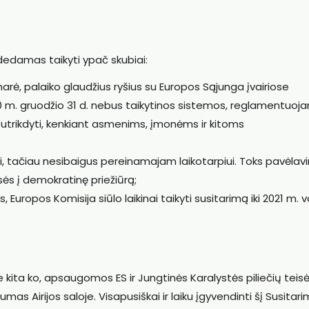
edamas taikyti ypač skubiai:
narė, palaiko glaudžius ryšius su Europos Sąjunga įvairiose
20 m. gruodžio 31 d. nebus taikytinos sistemos, reglamentuoja
i sutrikdyti, kenkiant asmenims, įmonėms ir kitoms
lai, tačiau nesibaigus pereinamajam laikotarpiui. Toks pavėla
ės į demokratinę priežiūrą;
, Europos Komisija siūlo laikinai taikyti susitarimą iki 2021 m. 
be kita ko, apsaugomos ES ir Jungtinės Karalystės piliečių teisė
ilumas Airijos saloje. Visapusiškai ir laiku įgyvendinti šį Susitar