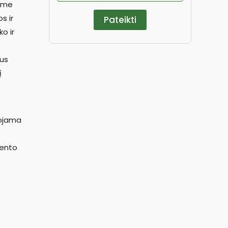
iame
s ir
ko ir
aus
į
iojama
mento