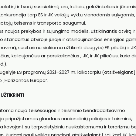
tinį ir tvarų susisiekimą ore, keliais, geležinkeliais ir jūromis
onkurencija tarp ES ir JK veikėjų vyktų vienodomis sąlygomis,
otojų teisėms ir transporto saugumui.
s naujas prekybos ir sujungimo modelis, užtikrinantis atvirą ir
o standartus atviroje jūroje ir atsinaujinančios energijos ga
vimą, susitarimu siekiama užtikrinti daugybę ES piliečių ir J
nčius, keliaujančius ar persikeliančius į JK, ir JK piliečius, kurie d
d.).
augelyje ES programų 2021–2027 m. laikotarpiu (atsižvelgiant į
ip „Horizontas Europa“.
UŽTIKRINTI
atoma nauja teisėsaugos ir teisminio bendradarbiavimo
je pripažįstamas glaudaus nacionalinių policijos ir teisminių
ma kovojant su tarpvalstybiniu nusikalstamumu ir terorizmu be
riami nauji veiklos principai, atsižvelgiant į tai, kad JK, ka