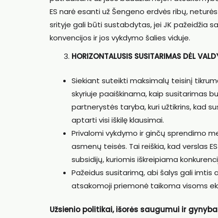
ES narė esanti už Šengeno erdvės ribų, netur
srityje gali būti sustabdytas, jei JK pažeidžia 
konvencijos ir jos vykdymo šalies viduje.
HORIZONTALUSIS SUSITARIMAS DĖL VAL
Siekiant suteikti maksimalų teisinį tikr
skyriuje paaiškinama, kaip susitarimas b
partnerystės taryba, kuri užtikrins, kad 
aptarti visi iškilę klausimai.
Privalomi vykdymo ir ginčų sprendimo mec
asmenų teisės. Tai reiškia, kad verslas 
subsidijų, kuriomis iškreipiama konkurenci
Pažeidus susitarimą, abi šalys gali imtis
atsakomoji priemonė taikoma visoms eko
Užsienio politikai, išorės saugumui ir gynyb