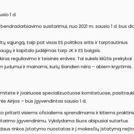
sio 1 d.
r bendradarbiavimo susitarimui, nuo 2021 m. sausio 1 d. bus di
tų sąjungą, taip pat visas ES politikos sritis ir tarptautinius
ugų ir kapitalo judėjimas tarp JK ir ES baigsis.
skiras reguliavimo ir teisinės erdves. Tai sukels kliūtis prekybai
m judumui ir mainams, kurių šiandien nėra – abiem kryptimis.
komitete ir įvairiuose specializuotuose komitetuose, pasitrau
rės Airijos – bus įgyvendintas sausio 1 d.
tiko pritarti visiems oficialiems sprendimams ir kitiems prakti
itarimo įgyvendinimu. Vykdydama šiuos abipusiai sutartus
idaus rinkos įstatymo nuostatas ir į mokesčių įstatymą neįt