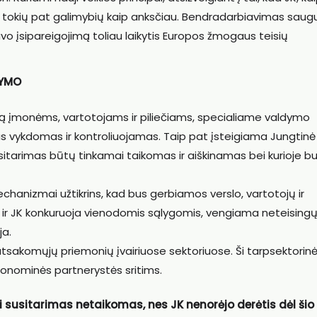
ės tokių pat galimybių kaip anksčiau. Bendradarbiavimas sau
savo įsipareigojimą toliau laikytis Europos žmogaus teisių
DYMO
umą įmonėms, vartotojams ir piliečiams, specialiame valdymo
us vykdomas ir kontroliuojamas. Taip pat įsteigiama Jungtinė
susitarimas būtų tinkamai taikomas ir aiškinamas bei kurioje b
hanizmai užtikrins, kad bus gerbiamos verslo, vartotojų ir
ES ir JK konkuruoja vienodomis sąlygomis, vengiama neteising
ja.
 atsakomųjų priemonių įvairiuose sektoriuose. Ši tarpsektorin
nominės partnerystės sritims.
ai susitarimas netaikomas, nes JK nenorėjo derėtis dėl šio