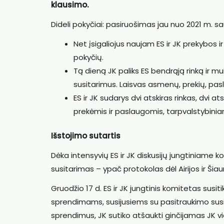
klausimo.
Dideli pokyčiai: pasiruošimas jau nuo 2021 m. sau
Net įsigaliojus naujam ES ir JK prekybos i
pokyčių.
Tą dieną JK paliks ES bendrąją rinką ir mui
susitarimus. Laisvas asmenų, prekių, pasla
ES ir JK sudarys dvi atskiras rinkas, dvi at
prekėmis ir paslaugomis, tarpvalstybinia
Išstojimo sutartis
Dėka intensyvių ES ir JK diskusijų jungtiniame 
susitarimas – ypač protokolas dėl Airijos ir Šiau
Gruodžio 17 d. ES ir JK jungtinis komitetas susi
sprendimams, susijusiems su pasitraukimo sus
sprendimus, JK sutiko atšaukti ginčijamas JK v