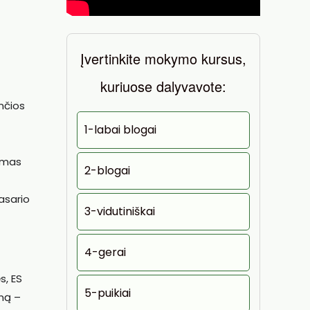
Įvertinkite mokymo kursus,
kuriuose dalyvavote:
nčios
1-labai blogai
vimas
2-blogai
vasario
3-vidutiniškai
4-gerai
s, ES
5-puikiai
imą –