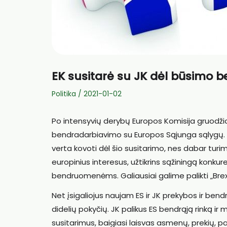
EK susitarė su JK dėl būsimo 
Politika
/
2021-01-02
Po intensyvių derybų Europos Komisija gruodžio
bendradarbiavimo su Europos Sąjunga sąlygų. E
verta kovoti dėl šio susitarimo, nes dabar tur
europinius interesus, užtikrins sąžiningą konku
bendruomenėms. Galiausiai galime palikti „Brexit“
Net įsigaliojus naujam ES ir JK prekybos ir bend
didelių pokyčių. JK palikus ES bendrąją rinką ir m
susitarimus, baigiasi laisvas asmenų, prekių, pas