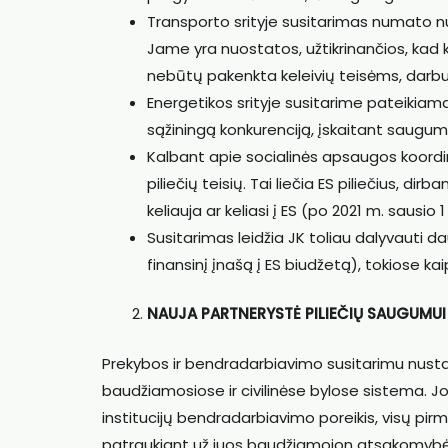
Transporto srityje susitarimas numato nuola
Jame yra nuostatos, užtikrinančios, kad k
nebūtų pakenkta keleivių teisėms, darbu
Energetikos srityje susitarime pateikiama
sąžiningą konkurenciją, įskaitant saugum
Kalbant apie socialinės apsaugos koordina
piliečių teisių. Tai liečia ES piliečius, dirba
keliauja ar keliasi į ES (po 2021 m. sausio 1 
Susitarimas leidžia JK toliau dalyvauti d
finansinį įnašą į ES biudžetą), tokiose ka
NAUJA PARTNERYSTĖ PILIEČIŲ SAUGUMUI 
Prekybos ir bendradarbiavimo susitarimu nust
baudžiamosiose ir civilinėse bylose sistema. Jo
institucijų bendradarbiavimo poreikis, visų pir
patraukiant už juos baudžiamojon atsakomybėn. Ku