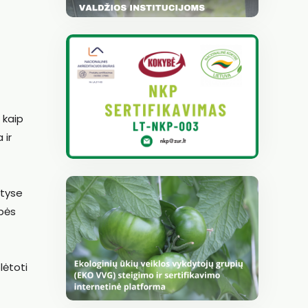
 kaip
 ir
ityse
ybės
lėtoti