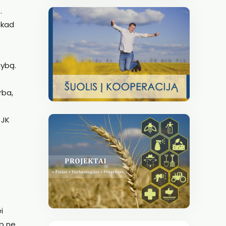
.
 kad
mybą.
K
irba,
 JK
i
ip ne