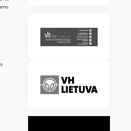
gumo
us
ų
ė