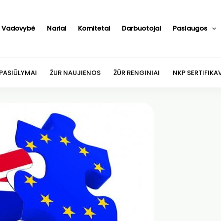
Vadovybė
Nariai
Komitetai
Darbuotojai
Paslaugos
 PASIŪLYMAI
ŽUR NAUJIENOS
ŽŪR RENGINIAI
NKP SERTIFIKA