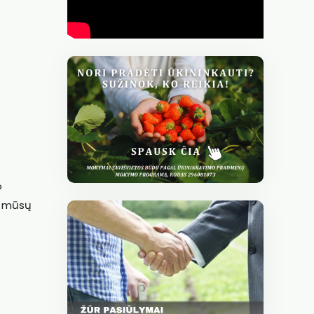
o
os mūsų