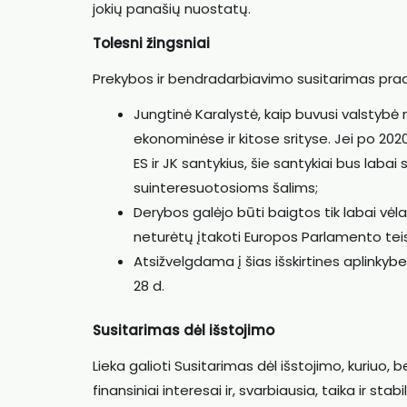
jokių panašių nuostatų.
Tolesni žingsniai
Prekybos ir bendradarbiavimo susitarimas prad
Jungtinė Karalystė, kaip buvusi valstybė 
ekonominėse ir kitose srityse. Jei po 20
ES ir JK santykius, šie santykiai bus laba
suinteresuotosioms šalims;
Derybos galėjo būti baigtos tik labai vė
neturėtų įtakoti Europos Parlamento teis
Atsižvelgdama į šias išskirtines aplinkybes
28 d.
Susitarimas dėl išstojimo
Lieka galioti Susitarimas dėl išstojimo, kuriuo, 
finansiniai interesai ir, svarbiausia, taika ir stab