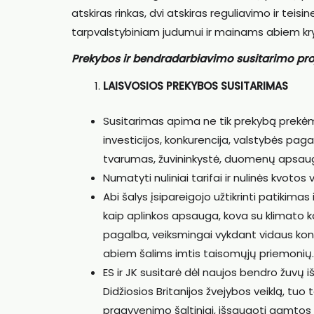
atskiras rinkas, dvi atskiras reguliavimo ir teis
tarpvalstybiniam judumui ir mainams abiem kry
Prekybos ir bendradarbiavimo susitarimo proj
LAISVOSIOS PREKYBOS SUSITARIMAS
Susitarimas apima ne tik prekybą prekėmis
investicijos, konkurencija, valstybės paga
tvarumas, žuvininkystė, duomenų apsaug
Numatyti nuliniai tarifai ir nulinės kvotos
Abi šalys įsipareigojo užtikrinti patikima
kaip aplinkos apsauga, kova su klimato ka
pagalba, veiksmingai vykdant vidaus ko
abiem šalims imtis taisomųjų priemonių.
ES ir JK susitarė dėl naujos bendro žuvų 
Didžiosios Britanijos žvejybos veiklą, t
pragyvenimo šaltiniai, išsaugoti gamtos iš