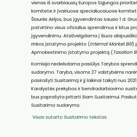
vienas iš svarbiausių Europos Sąjungos prioritet
komitete ir įvairiuose specialiuosiuose komitetu
Šiaurės Airijos, bus įgyvendintas sausio 1 d. Gru
patvirtino visus oficialius sprendimus ir kitus p
įgyvendinimu. Atsižvelgdama į šiuos abipusiška
rinkos įstatymo projekto (
Internal Market Bill
) 
Apmokestinimo įstatymo projektą (
Taxation Bi
Komisija nedelsdama pasiūlys Tarybos sprendim
sudarymo. Taryba, visoms 27 valstybėms narėms
pasirašyti Susitarimą ir jį laikinai taikyti nuo 20
Karalystės prekybos ir bendradarbiavimo susita
bus paprašyta pritarti šiam Susitarimui. Pasku
Susitarimo sudarymo.
Visas sutarto Susitarimo tekstas