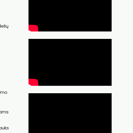
delių
kimo
niams
rauks