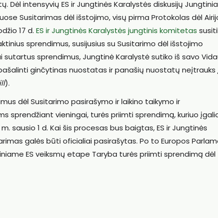
ų. Dėl intensyvių ES ir Jungtinės Karalystės diskusijų Jungtin
ose Susitarimas dėl išstojimo, visų pirma Protokolas dėl Airijo
odžio 17 d.
ES ir Jungtinės Karalystės jungtinis komitetas
susiti
raktinius sprendimus, susijusius su Susitarimo dėl išstojimo
i sutartus sprendimus, Jungtinė Karalystė sutiko iš savo Vid
pašalinti ginčytinas nuostatas ir panašių nuostatų neįtrauks 
ll
).
us dėl Susitarimo pasirašymo ir laikino taikymo ir
 sprendžiant vieningai, turės priimti sprendimą, kuriuo įgal
21 m. sausio 1 d. Kai šis procesas bus baigtas, ES ir Jungtinės
rimas galės būti oficialiai pasirašytas. Po to Europos Parla
tiniame ES veiksmų etape Taryba turės priimti sprendimą dėl