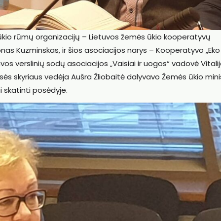
s ūkio rūmų organizacijų – Lietuvos žemės ūkio kooperatyvų
onas Kuzminskas, ir šios asociacijos narys – Kooperatyvo „Eko
vos verslinių sodų asociacijos „Vaisiai ir uogos“ vadovė Vitali
isės skyriaus vedėja Aušra Žliobaitė dalyvavo Žemės ūkio mini
 skatinti posėdyje.