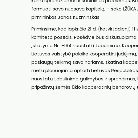
kartu sprendžiamos ir socialinės problemos. Būt
formuoti savo nuosavą kapitalą, – sako LŽŪKA „
pirmininkas Jonas Kuzminskas.
Priminsime, kad lapkričio 21 d. (ketvirtadienį)
komiteto posėdis. Posėdyje bus diskutuojama 
įstatymo Nr. I-164 nuostatų tobulinimo. Koopera
Lietuvos valstybė palaiko kooperatinį judėjimą,
paslaugų teikimą savo nariams, skatina koopera
metu planuojama aptarti Lietuvos Respublikos
nuostatų tobulinimo galimybes ir sprendimus, ku
pripažintų žemės ūkio kooperatinių bendrovių