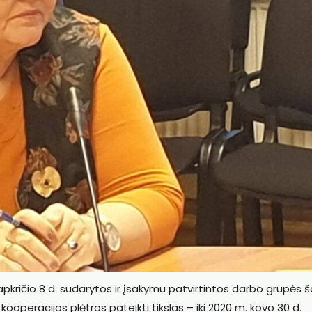
apkričio 8 d. sudarytos ir įsakymu patvirtintos darbo grupės š
kooperacijos plėtros pateikti tikslas – iki 2020 m. kovo 30 d.