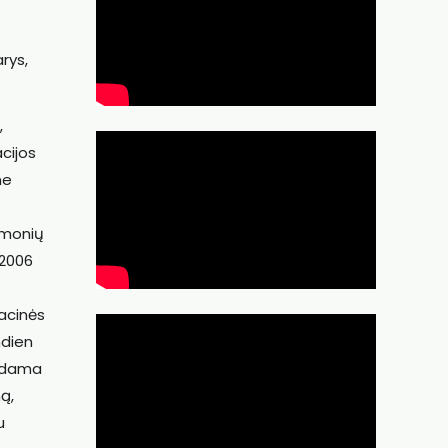
rys,
,
acijos
me
žmonių
 2006
tacinės
ndien
endama
ą,
u