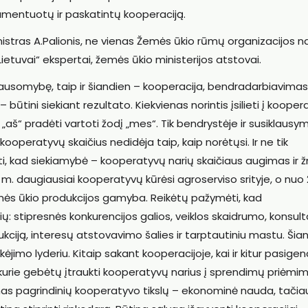
lamentuotų ir paskatintų kooperaciją.
istras A.Palionis, ne vienas Žemės ūkio rūmų organizacijos na
ietuvai“ ekspertai, žemės ūkio ministerijos atstovai.
klausomybę, taip ir šiandien – kooperacija, bendradarbiavimas
būtini siekiant rezultato. Kiekvienas norintis įsilieti į kooper
o „aš“ pradėti vartoti žodį „mes“. Tik bendrystėje ir susiklausy
 kooperatyvų skaičius nedidėja taip, kaip norėtųsi. Ir ne tik
i, kad siekiamybė – kooperatyvų narių skaičiaus augimas ir 
9 m. daugiausiai kooperatyvų kūrėsi agroserviso srityje, o nuo
mės ūkio produkcijos gamyba. Reikėtų pažymėti, kad
ių: stipresnės konkurencijos galios, veiklos skaidrumo, konsul
iją, interesų atstovavimo šalies ir tarptautiniu mastu. Šia
jimo lyderiu. Kitaip sakant kooperacijoje, kai ir kitur pasig
, kurie gebėtų įtraukti kooperatyvų narius į sprendimų priėmim
enas pagrindinių kooperatyvo tikslų – ekonominė nauda, tačia