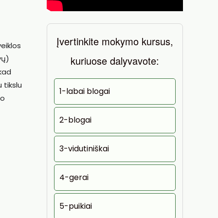
Įvertinkite mokymo kursus,
eiklos
kuriuose dalyvavote:
vų)
 kad
 tikslu
1-labai blogai
io
2-blogai
3-vidutiniškai
4-gerai
5-puikiai