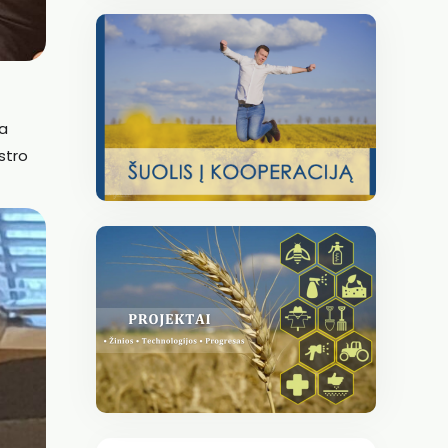
ja
stro