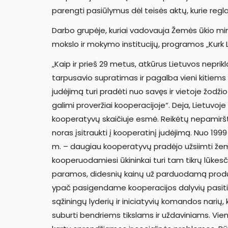
parengti pasiūlymus dėl teisės aktų, kurie reg
Darbo grupėje, kuriai vadovauja Žemės ūkio min
mokslo ir mokymo institucijų, programos „Kurk L
„Kaip ir prieš 29 metus, atkūrus Lietuvos nepri
tarpusavio supratimas ir pagalba vieni kitiems – 
judėjimą turi pradėti nuo savęs ir vietoje žodži
galimi proveržiai kooperacijoje“. Deja, Lietuvoje
kooperatyvų skaičiuje esmė. Reikėtų nepamiršt
noras įsitraukti į kooperatinį judėjimą. Nuo 199
m. – daugiau kooperatyvų pradėjo užsiimti že
kooperuodamiesi ūkininkai turi tam tikrų lūkesč
paramos, didesnių kainų už parduodamą produkc
ypač pasigendame kooperacijos dalyvių pasitikė
sąžiningų lyderių ir iniciatyvių komandos narių
suburti bendriems tikslams ir uždaviniams. Vi