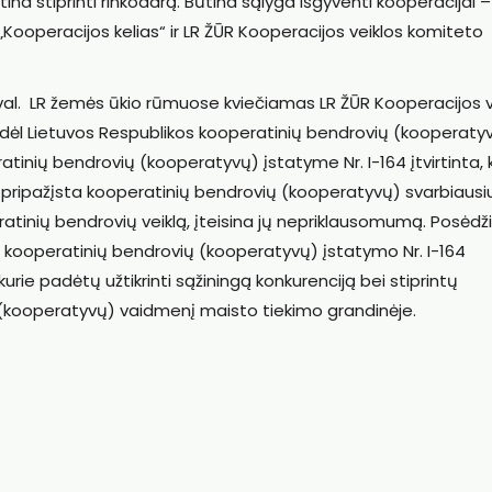
ina stiprinti rinkodarą. Būtina sąlyga išgyventi kooperacijai –
Kooperacijos kelias“ ir LR ŽŪR Kooperacijos veiklos komiteto
 11 val. LR žemės ūkio rūmuose kviečiamas LR ŽŪR Kooperacijos v
dėl Lietuvos Respublikos kooperatinių bendrovių (kooperaty
tinių bendrovių (kooperatyvų) įstatyme Nr. I-164 įtvirtinta,
 pripažįsta kooperatinių bendrovių (kooperatyvų) svarbiausiu
tinių bendrovių veiklą, įteisina jų nepriklausomumą. Posėdž
 kooperatinių bendrovių (kooperatyvų) įstatymo Nr. I-164
rie padėtų užtikrinti sąžiningą konkurenciją bei stiprintų
 (kooperatyvų) vaidmenį maisto tiekimo grandinėje.