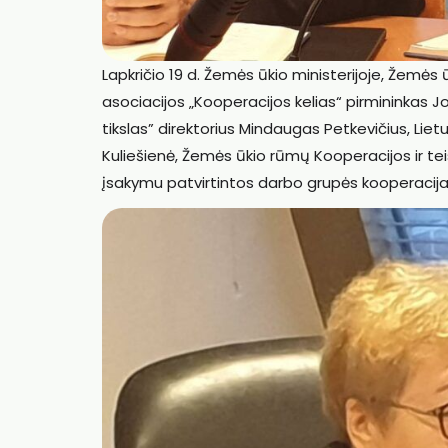
Lapkričio 19 d. Žemės ūkio ministerijoje, Žemė
asociacijos „Kooperacijos kelias“ pirmininkas J
tikslas” direktorius Mindaugas Petkevičius, Lietu
Kuliešienė, Žemės ūkio rūmų Kooperacijos ir te
įsakymu patvirtintos darbo grupės kooperacijai