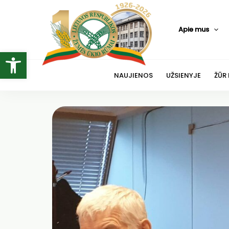
Pereiti
prie
Apie mus
turinio
Open toolbar
NAUJIENOS
UŽSIENYJE
ŽŪR