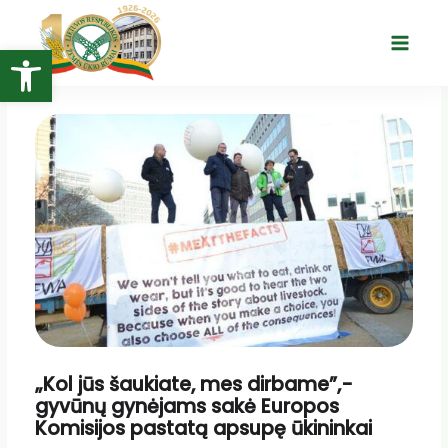
Pereiti
prie
Open toolbar
Main
turinio
Menu
„Kol jūs šaukiate, mes dirbame”,-
gyvūnų gynėjams sakė Europos
Komisijos pastatą apsupę ūkininkai