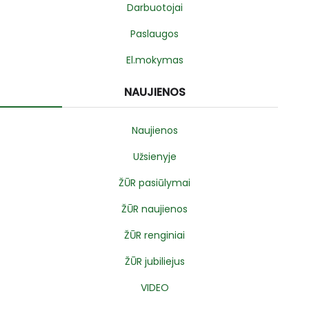
Darbuotojai
Paslaugos
El.mokymas
NAUJIENOS
Naujienos
Užsienyje
ŽŪR pasiūlymai
ŽŪR naujienos
ŽŪR renginiai
ŽŪR jubiliejus
VIDEO