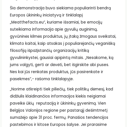
Šia demonstracija buvo siekiama populiarinti bendrą
Europos ūkininkų iniciatyvą ir tinklalapį
„Meatthefacts.eu“, kuriame išsamiai, be emocijų
suteikiama informacija apie gyvulių auginimą,
gyvūninės kilmės produktus, jų įtaką žmogaus sveikatai,
klimato kaitai, kaip atsakas į populiarėjančių veganišką
filosofiją išpažįstančių organizacijų kritiką
gyvulininkystei, gausiai apipintą mitais. „Nesakome, ką
jums valgyti, gerti ar dėvėti, bet išgirskite abi puses.
Nes kai jūs renkatės produktus, jūs pasirenkate ir
pasekmes“,- rašoma tinklalapyje.
„Norime atkreipti tiek piliečių, tiek politikų dėmesį, kad
didžiulis klaidinančios informacijos kiekis neigiamai
paveikė ūkių reputaciją ir ūkininkų gyvenimą. Vien
Belgijos Valonijos regione per pastarąjį dešimtmetį
sumažėjo apie 31 proc. fermų. Panašios tendencijos
pastebimos ir kitose Europos šalyse. Jei prarasime