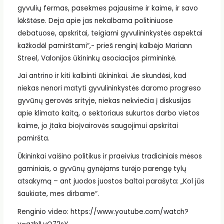
gyvulių fermas, pasekmes pajausime ir kaime, ir savo
lėkštėse. Deja apie jas nekalbama politiniuose
debatuose, apskritai, teigiami gyvulininkystės aspektai
kažkodėl pamirštami“,- prieš renginį kalbėjo Mariann
Streel, Valonijos ūkininkų asociacijos pirmininkė.
Jai antrino ir kiti kalbinti ūkininkai. Jie skundėsi, kad
niekas nenori matyti gyvulininkystės daromo progreso
gyvūnų gerovės srityje, niekas nekviečia į diskusijas
apie klimato kaitą, o sektoriaus sukurtos darbo vietos
kaime, jo įtaka bioįvairovės saugojimui apskritai
pamiršta.
Ūkininkai vaišino politikus ir praeivius tradiciniais mėsos
gaminiais, o gyvūnų gynėjams turėjo parengę tylų
atsakymą – ant juodos juostos baltai parašyta: „Kol jūs
šaukiate, mes dirbame“.
Renginio video: https://www.youtube.com/watch?