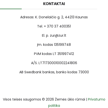
KONTAKTAI
Adresas: K. Donelaičio g. 2, 44213 Kaunas
Tel. + 370 37 400351
El. p. zur@zur.lt
Įm. kodas 135199748
PVM kodas LT 351997412
A/S. LT717300010002241806
AB Swedbank bankas, banko kodas 73000
Visos teisės saugomos © 2026 Žemės ūkio rūmai |
Privatumo
politika