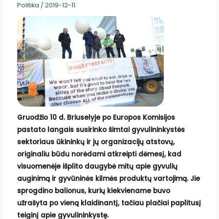
Politika
/
2019-12-11
Gruod
žio 10 d. Briuselyje po Europos Komisijos
pastato langais susirinko šimtai gyvulininkystės
sektoriaus ūkininkų ir jų organizacijų atstovų,
originaliu būdu norėdami atkreipti dėmesį, kad
visuomenėje išplito daugybė mitų apie gyvulių
auginimą ir gyvūninės kilmės produktų vartojimą. Jie
sprogdino balionus, kurių kiekviename buvo
užrašyta po vieną klaidinantį, tačiau plačiai paplitusį
teiginį apie gyvulininkystę.