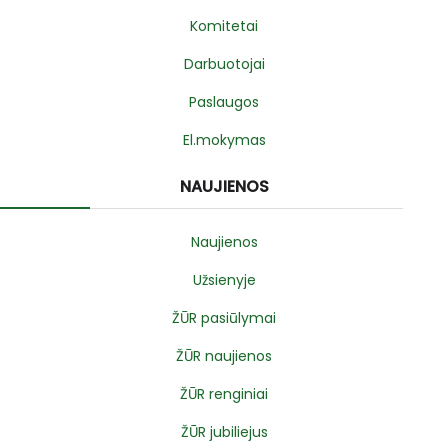
Komitetai
Darbuotojai
Paslaugos
El.mokymas
NAUJIENOS
Naujienos
Užsienyje
ŽŪR pasiūlymai
ŽŪR naujienos
ŽŪR renginiai
ŽŪR jubiliejus