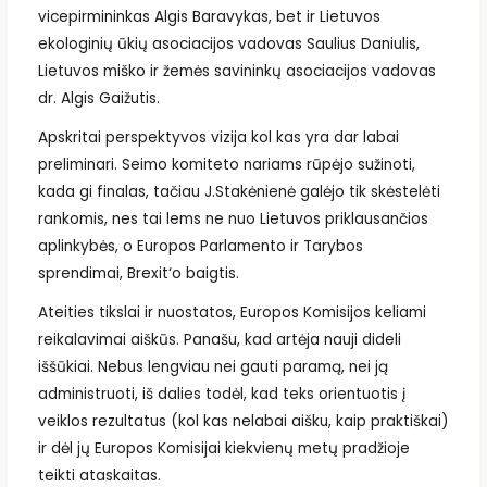
vicepirmininkas Algis Baravykas, bet ir Lietuvos
ekologinių ūkių asociacijos vadovas Saulius Daniulis,
Lietuvos miško ir žemės savininkų asociacijos vadovas
dr. Algis Gaižutis.
Apskritai perspektyvos vizija kol kas yra dar labai
preliminari. Seimo komiteto nariams rūpėjo sužinoti,
kada gi finalas, tačiau J.Stakėnienė galėjo tik skėstelėti
rankomis, nes tai lems ne nuo Lietuvos priklausančios
aplinkybės, o Europos Parlamento ir Tarybos
sprendimai, Brexit‘o baigtis.
Ateities tikslai ir nuostatos, Europos Komisijos keliami
reikalavimai aiškūs. Panašu, kad artėja nauji dideli
iššūkiai. Nebus lengviau nei gauti paramą, nei ją
administruoti, iš dalies todėl, kad teks orientuotis į
veiklos rezultatus (kol kas nelabai aišku, kaip praktiškai)
ir dėl jų Europos Komisijai kiekvienų metų pradžioje
teikti ataskaitas.