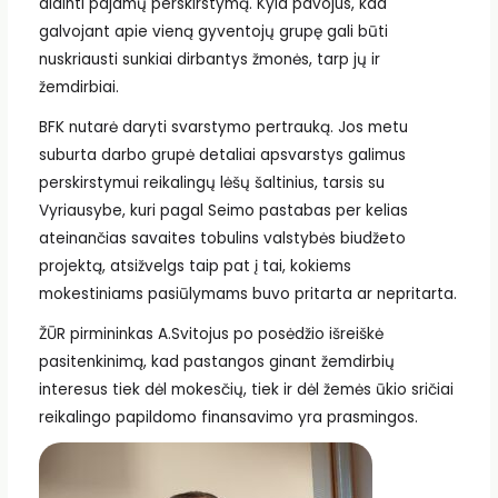
didinti pajamų perskirstymą. Kyla pavojus, kad
galvojant apie vieną gyventojų grupę gali būti
nuskriausti sunkiai dirbantys žmonės, tarp jų ir
žemdirbiai.
BFK nutarė daryti svarstymo pertrauką. Jos metu
suburta darbo grupė detaliai apsvarstys galimus
perskirstymui reikalingų lėšų šaltinius, tarsis su
Vyriausybe, kuri pagal Seimo pastabas per kelias
ateinančias savaites tobulins valstybės biudžeto
projektą, atsižvelgs taip pat į tai, kokiems
mokestiniams pasiūlymams buvo pritarta ar nepritarta.
ŽŪR pirmininkas A.Svitojus po posėdžio išreiškė
pasitenkinimą, kad pastangos ginant žemdirbių
interesus tiek dėl mokesčių, tiek ir dėl žemės ūkio sričiai
reikalingo papildomo finansavimo yra prasmingos.