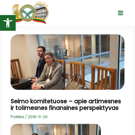
Pereiti
prie
Open toolbar
Main
turinio
Menu
Seimo komitetuose – apie artimesnes
ir tolimesnes finansines perspektyvas
Politika
/
2019-11-20