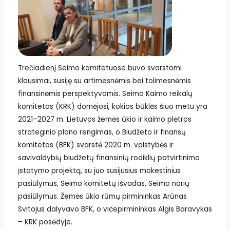
Trečiadienį Seimo komitetuose buvo svarstomi
klausimai, susiję su artimesnėmis bei tolimesnėmis
finansinėmis perspektyvomis. Seimo Kaimo reikalų
komitetas (KRK) domėjosi, kokios būklės šiuo metu yra
2021–2027 m. Lietuvos žemės ūkio ir kaimo plėtros
strateginio plano rengimas, o Biudžeto ir finansų
komitetas (BFK) svarstė 2020 m. valstybės ir
savivaldybių biudžetų finansinių rodiklių patvirtinimo
įstatymo projektą, su juo susijusius mokestinius
pasiūlymus, Seimo komitetų išvadas, Seimo narių
pasiūlymus. Žemės ūkio rūmų pirmininkas Arūnas
Svitojus dalyvavo BFK, o vicepirmininkas Algis Baravykas
– KRK posėdyje.