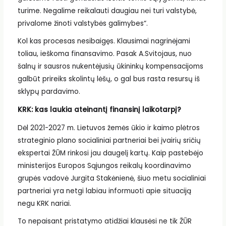
turime. Negalime reikalauti daugiau nei turi valstybė,
privalome žinoti valstybės galimybes“.
Kol kas procesas nesibaigęs. Klausimai nagrinėjami
toliau, ieškoma finansavimo. Pasak A.Svitojaus, nuo
šalnų ir sausros nukentėjusių ūkininkų kompensacijoms
galbūt prireiks skolintų lėšų, o gal bus rasta resursų iš
sklypų pardavimo.
KRK: kas laukia ateinantį finansinį laikotarpį?
Dėl 2021-2027 m. Lietuvos žemės ūkio ir kaimo plėtros
strateginio plano socialiniai partneriai bei įvairių sričių
ekspertai ŽŪM rinkosi jau daugelį kartų. Kaip pastebėjo
ministerijos Europos Sąjungos reikalų koordinavimo
grupės vadovė Jurgita Stakėnienė, šiuo metu socialiniai
partneriai yra netgi labiau informuoti apie situaciją
negu KRK nariai.
To nepaisant pristatymo atidžiai klausėsi ne tik ŽŪR