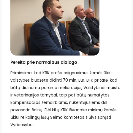
Pereita prie normalaus dialogo
Priminsime, kad KRK prašo asignavimus žemės ūkiui
valstybės biudžete didinti 70 mln. Eur. BFK pritarė, kad
būtų didinama parama melioracijai, Valstybinei maisto
ir veterinarijos tarnybai, taip pat būtų numatytos
kompensacijos žemdirbiams, nukentėjusiems dėl
pavasario šalnų. Dėl kitų KRK išvadose minimų žemės
ūkiui reikalingų lėšų Seimo komitetas siūlys spręsti
Vyriausybei.