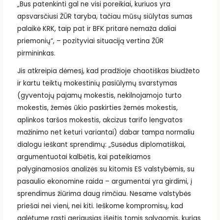
„Bus patenkinti gal ne visi poreikiai, kuriuos yra
apsvarsčiusi ŽŪR taryba, tačiau mūsų siūlytas sumas
palaikė KRK, taip pat ir BFK pritarė nemaža daliai
priemonių“, – pozityviai situaciją vertina ŽŪR
pirmininkas.
Jis atkreipia dėmesį, kad pradžioje chaotiškas biudžeto
ir kartu teiktų mokestinių pasiūlymų svarstymas
(gyventojų pajamų mokestis, nekilnojamojo turto
mokestis, žemės ūkio paskirties žemės mokestis,
aplinkos taršos mokestis, akcizus tarifo lengvatos
mažinimo net keturi variantai) dabar tampa normaliu
dialogu ieškant sprendimų: „Susėdus diplomatiškai,
argumentuotai kalbėtis, kai pateikiamos
palyginamosios analizės su kitomis ES valstybėmis, su
pasaulio ekonomine raida – argumentai yra girdimi, į
sprendimus žiūrima daug rimčiau. Nesame valstybės
priešai nei vieni, nei kiti. Ieškome kompromisų, kad
galėtume rasti geriausias išeitis tomis sąlygomis, kurias