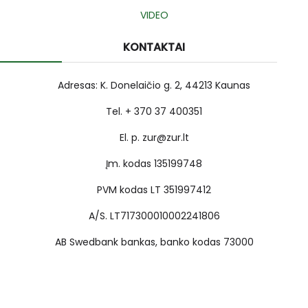
VIDEO
KONTAKTAI
Adresas: K. Donelaičio g. 2, 44213 Kaunas
Tel. + 370 37 400351
El. p. zur@zur.lt
Įm. kodas 135199748
PVM kodas LT 351997412
A/S. LT717300010002241806
AB Swedbank bankas, banko kodas 73000