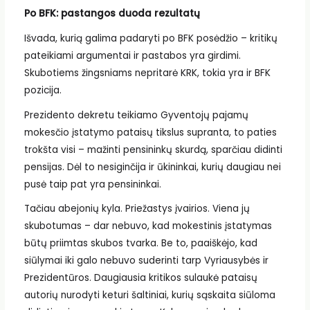
Po BFK: pastangos duoda rezultatų
Išvada, kurią galima padaryti po BFK posėdžio – kritikų
pateikiami argumentai ir pastabos yra girdimi.
Skubotiems žingsniams nepritarė KRK, tokia yra ir BFK
pozicija.
Prezidento dekretu teikiamo Gyventojų pajamų
mokesčio įstatymo pataisų tikslus supranta, to paties
trokšta visi – mažinti pensininkų skurdą, sparčiau didinti
pensijas. Dėl to nesiginčija ir ūkininkai, kurių daugiau nei
pusė taip pat yra pensininkai.
Tačiau abejonių kyla. Priežastys įvairios. Viena jų
skubotumas – dar nebuvo, kad mokestinis įstatymas
būtų priimtas skubos tvarka. Be to, paaiškėjo, kad
siūlymai iki galo nebuvo suderinti tarp Vyriausybės ir
Prezidentūros. Daugiausia kritikos sulaukė pataisų
autorių nurodyti keturi šaltiniai, kurių sąskaita siūloma