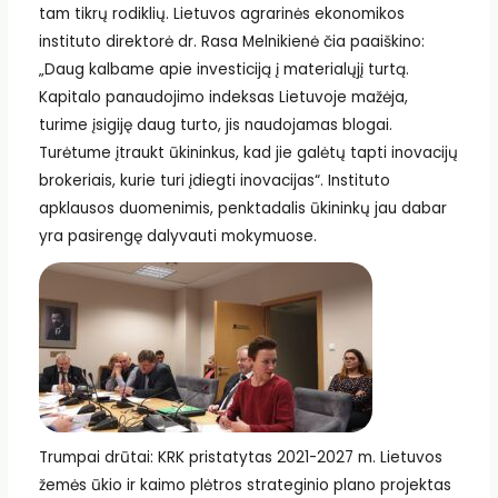
tam tikrų rodiklių. Lietuvos agrarinės ekonomikos
instituto direktorė dr. Rasa Melnikienė čia paaiškino:
„Daug kalbame apie investiciją į materialųjį turtą.
Kapitalo panaudojimo indeksas Lietuvoje mažėja,
turime įsigiję daug turto, jis naudojamas blogai.
Turėtume įtraukt ūkininkus, kad jie galėtų tapti inovacijų
brokeriais, kurie turi įdiegti inovacijas“. Instituto
apklausos duomenimis, penktadalis ūkininkų jau dabar
yra pasirengę dalyvauti mokymuose.
Trumpai drūtai: KRK pristatytas 2021-2027 m. Lietuvos
žemės ūkio ir kaimo plėtros strateginio plano projektas