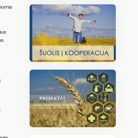
siomis
aus
ės
ą
ų
inės