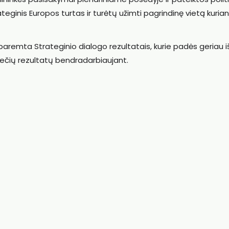
teginis Europos turtas ir turėtų užimti pagrindinę vietą kurian
aremta Strateginio dialogo rezultatais, kurie padės geriau iš
krečių rezultatų bendradarbiaujant.