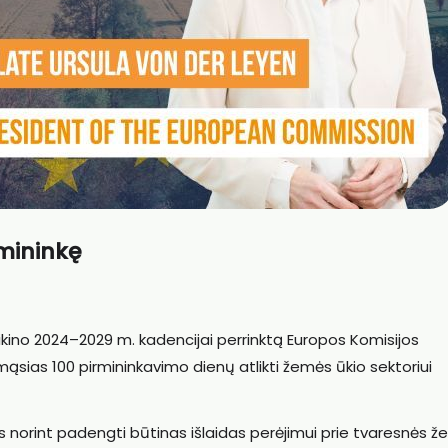
rmininkę
ino 2024–2029 m. kadencijai perrinktą Europos Komisijos
mąsias 100 pirmininkavimo dienų atlikti žemės ūkio sektoriui
 norint padengti būtinas išlaidas perėjimui prie tvaresnės 