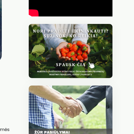
žemės