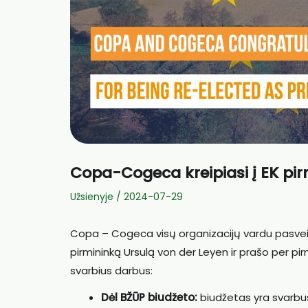
Copa-Cogeca kreipiasi į EK pi
Užsienyje
/
2024-07-29
Copa – Cogeca visų organizacijų vardu pasveik
pirmininką Ursulą von der Leyen ir prašo per pir
svarbius darbus:
Dėl BŽŪP biudžeto:
biudžetas yra svarbus