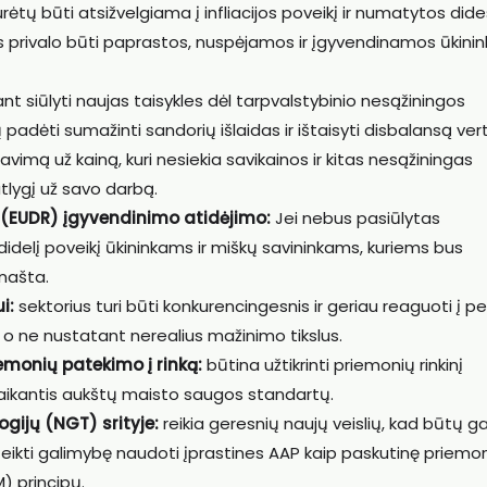
ų būti atsižvelgiama į infliacijos poveikį ir numatytos did
ės privalo būti paprastos, nuspėjamos ir įgyvendinamos ūkin
nt siūlyti naujas taisykles dėl tarpvalstybinio nesąžiningos
 padėti sumažinti sandorių išlaidas ir ištaisyti disbalansą ver
vimą už kainą, kuri nesiekia savikainos ir kitas nesąžiningas
tlygį už savo darbą.
 (EUDR) įgyvendinimo atidėjimo:
Jei nebus pasiūlytas
idelį poveikį ūkininkams ir miškų savininkams, kuriems bus
našta.
i:
sektorius turi būti konkurencingesnis ir geriau reaguoti į p
, o ne nustatant nerealius mažinimo tikslus.
monių patekimo į rinką:
būtina užtikrinti priemonių rinkinį
, laikantis aukštų maisto saugos standartų.
gijų (NGT) srityje:
reikia geresnių naujų veislių, kad būtų g
uteikti galimybę naudoti įprastines AAP kaip paskutinę priemo
) principų.