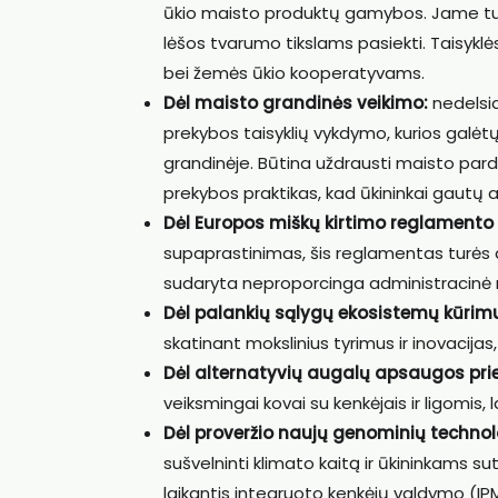
ūkio maisto produktų gamybos. Jame turėt
lėšos tvarumo tikslams pasiekti. Taisykl
bei žemės ūkio kooperatyvams.
Dėl maisto grandinės veikimo:
nedelsia
prekybos taisyklių vykdymo, kurios galėtų
grandinėje. Būtina uždrausti maisto parda
prekybos praktikas, kad ūkininkai gautų a
Dėl Europos miškų kirtimo reglamento
supaprastinimas, šis reglamentas turės d
sudaryta neproporcinga administracinė 
Dėl palankių sąlygų ekosistemų kūrimu
skatinant mokslinius tyrimus ir inovacijas
Dėl alternatyvių augalų apsaugos prie
veiksmingai kovai su kenkėjais ir ligomis
Dėl proveržio naujų genominių technolo
sušvelninti klimato kaitą ir ūkininkams s
laikantis integruoto kenkėjų valdymo (IPM