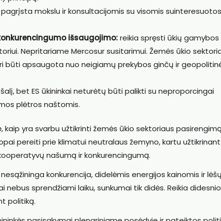
ti pagrįsta mokslu ir konsultacijomis su visomis suinteresuoto
s konkurencingumo išsaugojimo:
reikia spręsti ūkių gamybos
toriui. Nepritariame Mercosur susitarimui. Žemės ūkio sektori
uri būti apsaugota nuo neigiamų prekybos ginčų ir geopolitin
šalį, bet ES ūkininkai neturėtų būti palikti su neproporcingai
imos plėtros naštomis.
kaip yra svarbu užtikrinti žemės ūkio sektoriaus pasirengim
ropai pereiti prie klimatui neutralaus žemyno, kartu užtikrinant
kooperatyvų našumą ir konkurencingumą.
 nesąžininga konkurencija, didelėmis energijos kainomis ir lėš
 nebus sprendžiami laiku, sunkumai tik didės. Reikia didesnio
 politiką.
inkės pasisakymai plenariniame posėdyje ir pateiktos polit