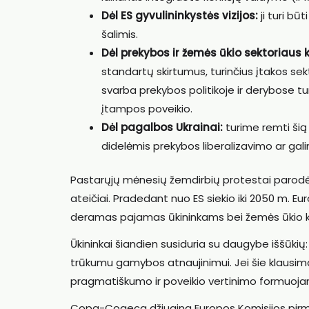
Dėl ES gyvulininkystės vizijos:
ji turi bū
šalimis.
Dėl prekybos ir žemės ūkio sektoriau
standartų skirtumus, turinčius įtakos sek
svarba prekybos politikoje ir derybose t
įtampos poveikio.
Dėl pagalbos Ukrainai:
turime remti šią 
didelėmis prekybos liberalizavimo ar gal
Pastarųjų mėnesių žemdirbių protestai parodė, 
ateičiai. Pradedant nuo ES siekio iki 2050 m. Eu
deramas pajamas ūkininkams bei žemės ūkio 
Ūkininkai šiandien susiduria su daugybe iššūkių:
trūkumu gamybos atnaujinimui. Jei šie klausimai
pragmatiškumo ir poveikio vertinimo formuojant
Copa-Cogeca džiugina Europos Komisijos pirmin