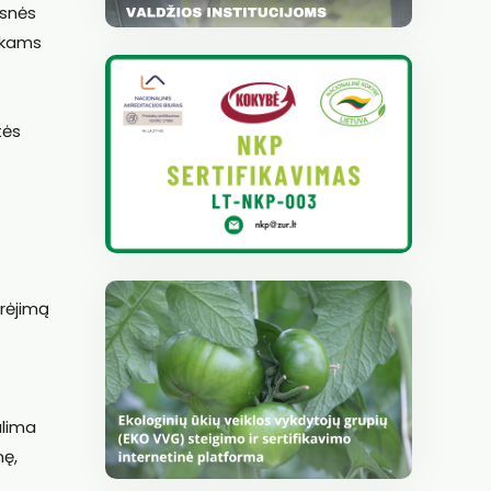
esnės
inkams
tės
erėjimą
alima
nę,