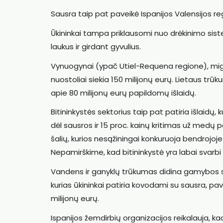
Sausra taip pat paveikė Ispanijos Valensijos re
Ūkininkai tampa priklausomi nuo drėkinimo sist
laukus ir girdant gyvulius.
Vynuogynai (ypač Utiel-Requena regione), migdo
nuostoliai siekia 150 milijonų eurų. Lietaus tr
apie 80 milijonų eurų papildomų išlaidų.
Bitininkystės sektorius taip pat patiria išlaidų,
dėl sausros ir 15 proc. kainų kritimas už medų 
šalių, kurios nesąžiningai konkuruoja bendrojoje
Nepamirškime, kad bitininkystė yra labai svarbi v
Vandens ir ganyklų trūkumas didina gamybos sąn
kurias ūkininkai patiria kovodami su sausra, pav
milijonų eurų.
Ispanijos žemdirbių organizacijos reikalauja, kad