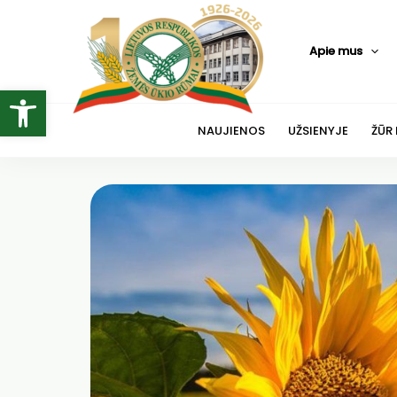
Pereiti
prie
Apie mus
turinio
Open toolbar
NAUJIENOS
UŽSIENYJE
ŽŪR