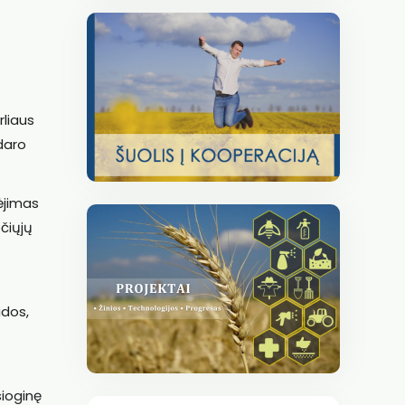
rliaus
udaro
žėjimas
čiųjų
idos,
sioginę