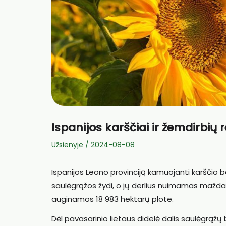
Ispanijos karščiai ir žemdirbių 
Užsienyje
/
2024-08-08
Ispanijos Leono provinciją kamuojanti karščio 
saulėgrąžos žydi, o jų derlius nuimamas maždau
auginamos 18 983 hektarų plote.
Dėl pavasarinio lietaus didelė dalis saulėgrąž