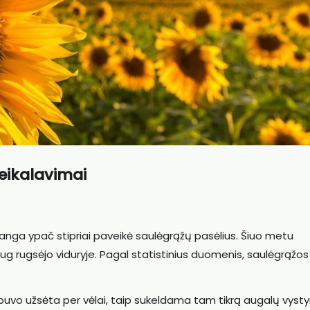
reikalavimai
banga ypač stipriai paveikė saulėgrąžų pasėlius. Šiuo metu
g rugsėjo viduryje. Pagal statistinius duomenis, saulėgrąžos
ų buvo užsėta per vėlai, taip sukeldama tam tikrą augalų vyst