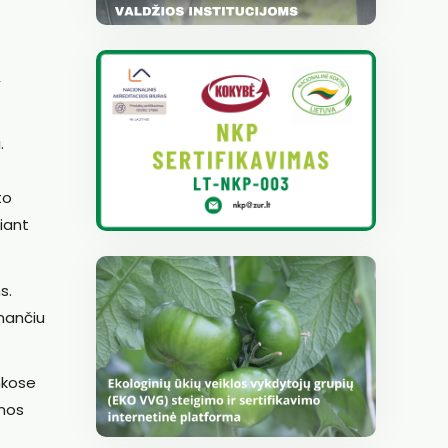
,
.
to
iant
s.
nančiu
nkose
inos