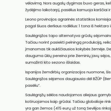
vėlavimą. Nors augalų dygimas buvo geras, keli
žydėjimo laikotarpį, pasėlius kamuoja karščiai 
Leono provincijos agrarinės statistikos komisij
pagal šiuos derliaus rodiklius: 1 tona iš hektaro 
Saulėgrąžos tapo alternatyva grūdų sėjomainoje.
Tačiau norint pasiekti pelningą produkciją, reika
įmanomas tik aukščiausios kokybės žemėje. Der
dauguma ūkių pereina prie žieminių javų sėjos,
sumažinti kito sezono išlaidas.
Ispanijos žemdirbių organizacijos nuomone, šis
Saulėgrąžos sėjamos daugiausia dėl BŽŪP (Bend
pasėliu“.
Saulėgrąžų sėklos naudojamos aliejaus gamyba
kotiruojamos kaip grūdai. Tačiau globalioje rin
yra gan žemos (415 eurų už toną Sevilijos rinkoje