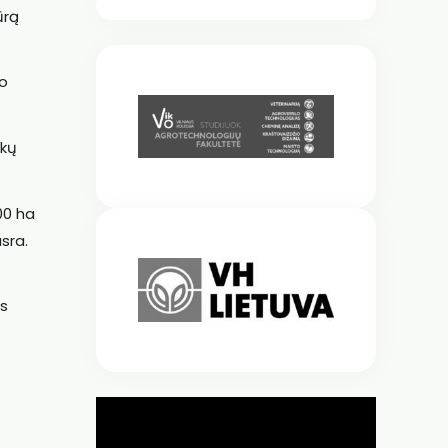
ūrą
no
škų
00 ha
sra.
os