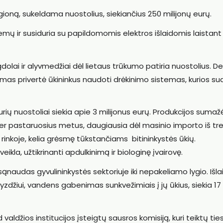
gioną, sukeldama nuostolius, siekiančius 250 milijonų eurų.
emų ir susiduria su papildomomis elektros išlaidomis laistant
lai ir alyvmedžiai dėl lietaus trūkumo patiria nuostolius. De
ūkumas privertė ūkininkus naudoti drėkinimo sistemas, kurios s
 kurių nuostoliai siekia apie 3 milijonus eurų. Produkcijos suma
per pastaruosius metus, daugiausia dėl masinio importo iš tre
 rinkoje, kelia grėsmę tūkstančiams bitininkystės ūkių.
eikla, užtikrinanti apdulkinimą ir biologinę įvairovę.
audas gyvulininkystės sektoriuje iki nepakeliamo lygio. Išla
yzdžiui, vandens gabenimas sunkvežimiais į jų ūkius, siekia 17
 valdžios institucijos įsteigtų sausros komisiją, kuri teiktų tie