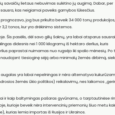
ų savaičių lietaus nebuvimas sulėtino jų augimą. Dabar, per
ir sausra, kas neigiamai paveiks gamybos lūkesčius.
a prognozavo, jog bus prikulta beveik 34 000 tonų produkcijos
ir 3,2 tonos, kur yra drėkinimo sistemos.
 Šis pasėlis, dėl savo gilių šaknų, yra labai atsparus sausrai
lingas didesnis nei 1 000 kilogramų iš hektaro derlius, kuris
lius paprastai nuimamas nuo rugsėjo iki spalio mėnesių. Po 
 naudojant tiesioginę sėją arba minimalų žemės dirbimą, siek
 augalas yra labai nepelningas ir nėra alternatyva kukurūzam
rosios žemės ūkio politikos) reikalavimų, nes laikomos „geri
i ir kaip baltymingas pašaras gyvūnams, o tarptautinėse ri
koje, kurioje beveik nėra intervencinių priemonių šiuo metu ka
), kurias lemia importas iš Rusijos ir Ukrainos.