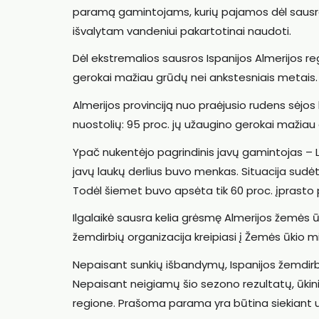
paramą gamintojams, kurių pajamos dėl sausros
išvalytam vandeniui pakartotinai naudoti.
Dėl ekstremalios sausros Ispanijos Almerijos reg
gerokai mažiau grūdų nei ankstesniais metais.
Almerijos provinciją nuo praėjusio rudens sėjos
nuostolių: 95 proc. jų užaugino gerokai mažiau 
Ypač nukentėjo pagrindinis javų gamintojas – Los
javų laukų derlius buvo menkas. Situacija sudėti
Todėl šiemet buvo apsėta tik 60 proc. įprasto 
Ilgalaikė sausra kelia grėsmę Almerijos žemės ūkiu
žemdirbių organizacija kreipiasi į Žemės ūkio 
Nepaisant sunkių išbandymų, Ispanijos žemdirbi
Nepaisant neigiamų šio sezono rezultatų, ūkini
regione. Prašoma parama yra būtina siekiant už