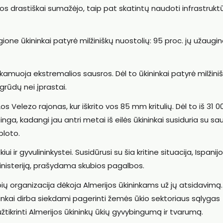
 drastiškai sumažėjo, taip pat skatintų naudoti infrastrukt
ione ūkininkai patyrė milžiniškų nuostolių: 95 proc. jų užaugi
 kamuoja ekstremalios sausros. Dėl to ūkininkai patyrė milžini
grūdų nei įprastai.
 Velezo rajonas, kur iškrito vos 85 mm kritulių. Dėl to iš 31 0
nga, kadangi jau antri metai iš eilės ūkininkai susiduria su sau
ploto.
i ir gyvulininkystei. Susidūrusi su šia kritine situacija, Ispanij
ministeriją, prašydama skubios pagalbos.
ų organizacija dėkoja Almerijos ūkininkams už jų atsidavimą.
nkai dirba siekdami pagerinti žemės ūkio sektoriaus sąlygas
tikrinti Almerijos ūkininkų ūkių gyvybingumą ir tvarumą.