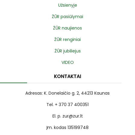
Užsienyje
ŽŪR pasiūlymai
ŽŪR naujienos
ŽŪR renginiai
ŽŪR jubiliejus
VIDEO
KONTAKTAI
Adresas: K. Donelaičio g. 2, 44213 Kaunas
Tel. + 370 37 400351
El. p. zur@zur.lt
Įm. kodas 135199748