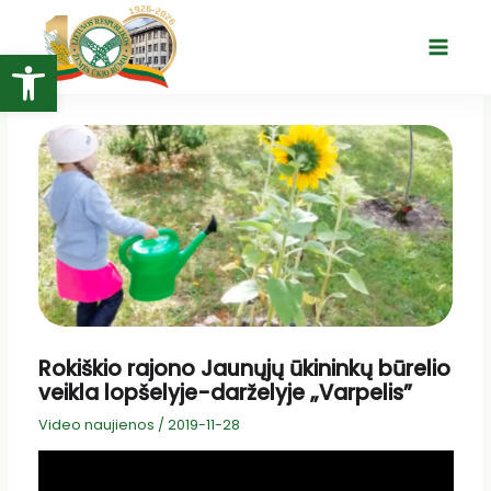
Pereiti
prie
Open toolbar
Main
turinio
Menu
Rokiškio rajono Jaunųjų ūkininkų būrelio
veikla lopšelyje-darželyje „Varpelis”
Video naujienos
/
2019-11-28