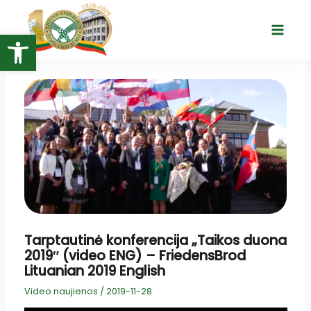
Pereiti
prie
Open toolbar
Main
turinio
Menu
Tarptautinė konferencija „Taikos duona
2019″ (video ENG) – FriedensBrod
Lituanian 2019 English
Video naujienos
/
2019-11-28