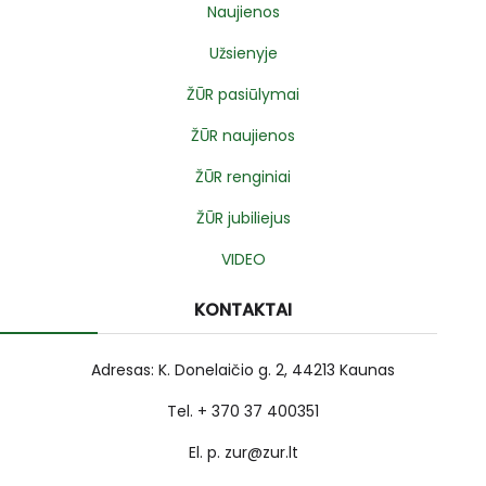
Naujienos
Užsienyje
ŽŪR pasiūlymai
ŽŪR naujienos
ŽŪR renginiai
ŽŪR jubiliejus
VIDEO
KONTAKTAI
Adresas: K. Donelaičio g. 2, 44213 Kaunas
Tel. + 370 37 400351
El. p. zur@zur.lt