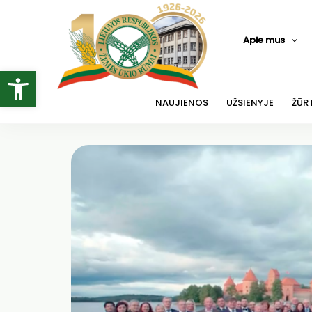
Pereiti
prie
Apie mus
turinio
Open toolbar
NAUJIENOS
UŽSIENYJE
ŽŪR