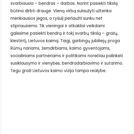
svarbiausia – bendras – darbas. Norint pasiekti tikslą
būtina dirbti drauge. Vieną virbą sulaužyti užtenka
menkiausios jėgos, o ryšulį perlaužti sunku net
stipriausiems. Tik vieningai ir atkakliai veikdami
galėsime pasiekti bendrą ir tokį svarbų tikslą – gražų,
klestintį, Lietuvos kaimą. Taigi, garbingų jubiliejų proga
Rūmų nariams, žemdirbiams, kaimo gyventojams,
socialiniams partneriams ir politikams norėčiau palinkėti
susiklausymo ir vienybės, bendradarbiavimo ir sutarimo.
Tegu graži Lietuvos kaimo vizija tampa realybe.