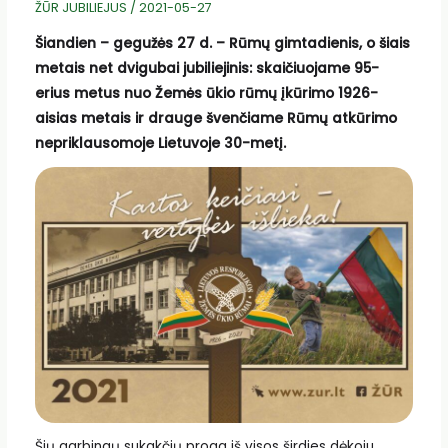
ŽŪR JUBILIEJUS
/
2021-05-27
Šiandien – gegužės 27 d. – Rūmų gimtadienis, o šiais
metais net dvigubai jubiliejinis: skaičiuojame 95-
erius metus nuo Žemės ūkio rūmų įkūrimo 1926-
aisias metais ir drauge švenčiame Rūmų atkūrimo
nepriklausomoje Lietuvoje 30-metį.
Šių garbingų sukakčių proga iš visos širdies dėkoju