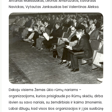
Antanas Mališauskas, Leonas Ambrazaitis, Edvardas
Navickas, Vytautas Jankauskas bei Valentinas Aleksa.
Dėkoju visiems Žemės ūkio rūmų nariams –
organizacijoms, kurios prisiglaudė po Rūmų skėčiu, dirba
išvien su savo nariais, su žemdirbiais ir kaimo žmonėmis.
Labai džiugu, kad visos šios organizacijos ir į jas susibūrę