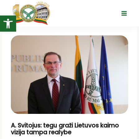
Pereiti
prie
Open toolbar
Main
turinio
Menu
A. Svitojus: tegu graži Lietuvos kaimo
vizija tampa realybe