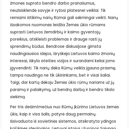
žmonės suprato bendro darbo pranašumus,
neužsisklendė savyje ir ryžosi platesnei veiklai. Tik
remiami ištikimų narių Rūmai gali sėkmingai veikti. Narių
išsakomos nuomonės leidžia Žemės ūkio rūmams
suprasti Lietuvos žemdirbių ir kaimo gyventojų
poreikius, atskleisti problemas ir drauge rasti jų
sprendimų būdus. Bendrose diskusijose gimsta
naudingiausios idėjos, išryškėja Lietuvos kaimo žmonių
interesai, iškyla ateities vizijos ir surandami keliai joms
įgyvendinti. Tik narių dėka Rūmų veikla įgauna prasmę,
tampa naudinga ne tik ūkininkams, bet ir visai šaliai.
Taigi, dar kartą dėkoju Žemės ūkio rūmų nariams už jų
paramą ir palaikymą, už bendrą darbą ir bendro tikslo
siekimą.
Per tris dešimtmečius nuo Rūmų įkūrimo Lietuvos žemės
ūkis, kaip ir visa šalis, patyrė daug permainų.
Išsivaduota iš sovietinės sistemos, atsikratyta ydingos
kolūkinės ideologijos. Lietuvai įstojus į Europos Sąjungą