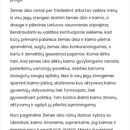
proga.
Žemės ūkio rūmai per trisdešimt atkurtos veiklos metų
iš visų jėgų stengėsi skatinti žemės ūkio ir kaimo, o
drauge ir pilietinės Lietuvos visuomenės stiprėjimą.
Bendraudami su valdžios institucijomis siekėme, kad
būtų priimami palankūs žemės ūkiui ir kaimo plėtrai
sprendimai, augtų žemės ūkio konkurencingumas, o
kartu ir žemdirbių gaunamos pajamos. Rūmai dirbo
tam, kad žemės ūkis išliktų kaimo gyvybingumo ramstis,
patenkintų vartotojų poreikius, ateities kartoms
išsaugotų saugią aplinką. Mes iš visų jėgų stengėmės
spartinti kaimo plėtrą, skatinome kuo aktyvesnį kaimo
gyventojų dalyvavimą tiek formuojant, tiek
įgyvendinant politiką. Tam būtina didinti kaimo žmonių
aktyvumą ir ugdyti jų pilietinį sąmoningumą.
Nors pagrindinis Žemės ūkio rūmų darbas vyksta su
ūkininkais, kaimo žmonėmis, suprantame, jog kaimas ir
miestas nėra ir negali būti atskirti. Miesto gyventojai