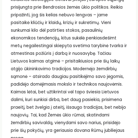
prisijungta prie Bendrosios žemės ūkio politikos. Reikia
pripažinti, jog šis kelias nebuvo lengvas – jame
pasitaikė kliūčių ir klaidų, krizių ir sukrėtimų. Vieni
sunkumai kilo dėl patirties stokos, pasaulinių
ekonomikos tendencijų, kitus sukėlė penkiasdešimt
metų negailestingai skiepyta svetima tarybinė tvarka ir
atmestinas požiūris į darbą ir nuosavybę. Tačiau
Lietuvos kaimas atgimė – prisitaikiusios prie šių laikų
atgijo ūkininkavimo tradicijos. Modernėjo žemdirbių
sąmonė – atsirado daugiau pasitikėjimo savo jėgomis,
padidėjo domėjimasis mokslo ir technikos naujovėmis.
Kaimas lėtai, bet užtikrintai vėl tapo šviesia Lietuvos
dalimi, kuri sunkiai dirba, bet daug pasiekia, prisimena
praeitį, bet žvelgia į ateitį, išsaugo tradicijas, bet nebijo
naujovių. Tai, kad Žemės ūkio rūmai, skatindami
žemdirbių savivaldą, vienydami savo narius, prisidėjo
prie šių pokyčių, yra geriausia dovana Rūmų jubiliejaus