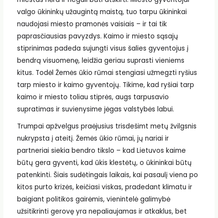
valgo ūkininkų užaugintą maistą, tuo tarpu ūkininkai
naudojasi miesto pramonės vaisiais – ir tai tik
paprasčiausias pavyzdys. Kaimo ir miesto sąsajų
stiprinimas padeda sujungti visus šalies gyventojus į
bendrą visuomenę, leidžia geriau suprasti vieniems
kitus. Todėl Žemės ūkio rūmai stengiasi užmegzti ryšius
tarp miesto ir kaimo gyventojų. Tikime, kad ryšiai tarp
kaimo ir miesto toliau stiprės, augs tarpusavio
supratimas ir suvienysime jėgas valstybės labui.
Trumpai apžvelgus praėjusius trisdešimt metų žvilgsnis
nukrypsta į ateitį. Žemės ūkio rūmai, jų nariai ir
partneriai siekia bendro tikslo – kad Lietuvos kaime
būtų gera gyventi, kad ūkis klestėtų, o ūkininkai būtų
patenkinti. Šiais sudėtingais laikais, kai pasaulį viena po
kitos purto krizės, keičiasi viskas, pradedant klimatu ir
baigiant politikos gairėmis, vienintelė galimybė
užsitikrinti gerovę yra nepaliaujamas ir atkaklus, bet