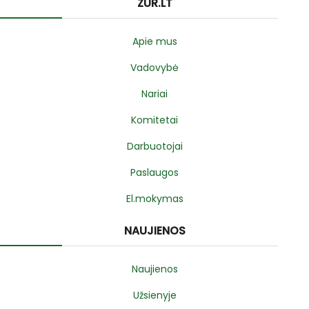
ZUR.LT
Apie mus
Vadovybė
Nariai
Komitetai
Darbuotojai
Paslaugos
El.mokymas
NAUJIENOS
Naujienos
Užsienyje