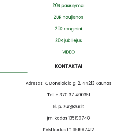
ŽŪR pasiūlymai
ŽŪR naujienos
ŽŪR renginiai
ŽŪR jubiliejus
VIDEO
KONTAKTAI
Adresas: K. Donelaičio g. 2, 44213 Kaunas
Tel. + 370 37 400351
El. p. zur@zur.lt
Įm. kodas 135199748
PVM kodas LT 351997412