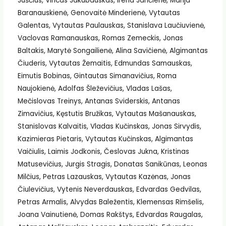
Juščius, Vincas Jakubauskas, Irena Jančienė, Marija
Baranauskienė, Genovaitė Minderienė, Vytautas
Galentas, Vytautas Paulauskas, Stanislava Laučiuvienė,
Vaclovas Ramanauskas, Romas Zemeckis, Jonas
Baltakis, Marytė Songailienė, Alina Savičienė, Algimantas
Čiuderis, Vytautas Žemaitis, Edmundas Samauskas,
Eimutis Bobinas, Gintautas Simanavičius, Roma
Naujokienė, Adolfas Šleževičius, Vladas Lašas,
Mečislovas Treinys, Antanas Sviderskis, Antanas
Zimavičius, Kęstutis Bružikas, Vytautas Mašanauskas,
Stanislovas Kalvaitis, Vladas Kučinskas, Jonas Sirvydis,
Kazimieras Pietaris, Vytautas Kučinskas, Algimantas
Vaičiulis, Laimis Jodkonis, Česlovas Jukna, Kristinas
Matusevičius, Jurgis Stragis, Donatas Sanikūnas, Leonas
Milčius, Petras Lazauskas, Vytautas Kazėnas, Jonas
Čiulevičius, Vytenis Neverdauskas, Edvardas Gedvilas,
Petras Armalis, Alvydas Baležentis, Klemensas Rimšelis,
Joana Vainutienė, Domas Rakštys, Edvardas Raugalas,