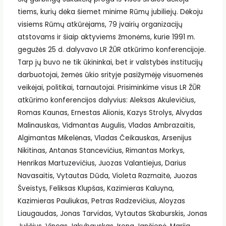
tiems, kurių dėka šiemet minime Rūmų jubiliejų. Dėkoju
visiems Rūmų atkūrėjams, 79 įvairių organizacijų
atstovams ir šiaip aktyviems žmonėms, kurie 1991 m.
gegužės 25 d. dalyvavo LR ŽŪR atkūrimo konferencijoje.
Tarp jų buvo ne tik ūkininkai, bet ir valstybės institucijų
darbuotojai, žemės ūkio srityje pasižymėję visuomenės
veikėjai, politikai, tarnautojai. Prisiminkime visus LR ŽŪR
atkūrimo konferencijos dalyvius: Aleksas Akulevičius,
Romas Kaunas, Ernestas Alionis, Kazys Strolys, Alvydas
Malinauskas, Vidmantas Augulis, Vladas Ambrazaitis,
Algimantas Mikelėnas, Vladas Čeikauskas, Arsenijus
Nikitinas, Antanas Stancevičius, Rimantas Morkys,
Henrikas Martuzevičius, Juozas Valantiejus, Darius
Navasaitis, Vytautas Dūda, Violeta Razmaitė, Juozas
Šveistys, Feliksas Klupšas, Kazimieras Kaluyna,
Kazimieras Pauliukas, Petras Radzevičius, Aloyzas
Liaugaudas, Jonas Tarvidas, Vytautas Skaburskis, Jonas