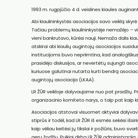
1993 m. rugpjūčio 4 d. veislines kiaules auginant
Abi kiaulininkystės asociacijos savo veiklą skyrė 
Tačiau problemų kiaulininkystėje nemažėjo – vien
vieni bankrutavo, kūrėsi nauji. Nemaža dalis ki
atskirai abi kiaulių augintojų asociacijos susi
institucijoms buvo nepriimtina, kad analogišku
prasidėjo diskusijos, ar nevertėtų sujungti asoc
kuriuose galutinai nutarta kurti bendrą asociaci
augintojų asociacija (LKAA).
LR ŽŪR veikloje dalyvaujame nuo pat pradžių. P
organizacinio komiteto narys, o taip pat kaip k
Asociacijos atstovai visuomet aktyviai dalyvavo 
stiprūs ir todėl, kad LR ŽŪR iš esmės sekėsi išs
kaip vėliau keitėsi jų tikslai ir požiūris, buvo s
gerų žodžių. Puikiai dirba LR ŽŪR administracija,