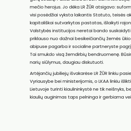
mečio herojus. Jo dėka LR ŽŪR atsigavo: sufor
visi posėdžiai vyksta laikantis Statuto, teisės 
kapitališkai sutvarkytas pastatas, išlaikyti rajo
Valstybės institucijos neretai bando suskaidyt
priklauso nuo dažnai besikeičiančių žemės ūkio 
abipuse pagarba ir socialine partneryste pagrįst
Tai smukdo visą žemdirbių bendruomenę. Būsimi
narių siūlymus, daugiau diskutuoti.
Artėjančių jubiliejų išvakarėse LR ŽŪR linkiu p
Vyriausybe bei ministerijomis, o LKAA linkiu išlikti
Lietuvoje turinti kiaulininkystė ne tik neišnyks, b
kiaulių auginimas taps pelninga ir gerbiama vei