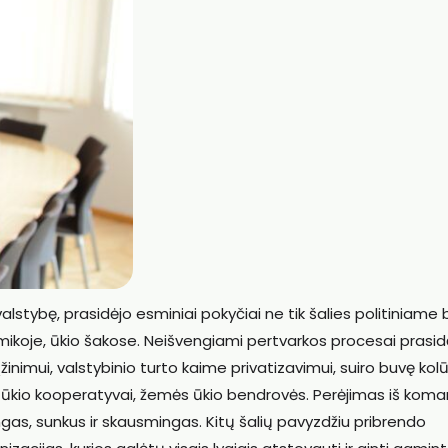
alstybę, prasidėjo esminiai pokyčiai ne tik šalies politiniame 
koje, ūkio šakose. Neišvengiami pertvarkos procesai prasidė
imui, valstybinio turto kaime privatizavimui, suiro buvę kolūki
mės ūkio kooperatyvai, žemės ūkio bendrovės. Perėjimas iš kom
as, sunkus ir skausmingas. Kitų šalių pavyzdžiu pribrendo