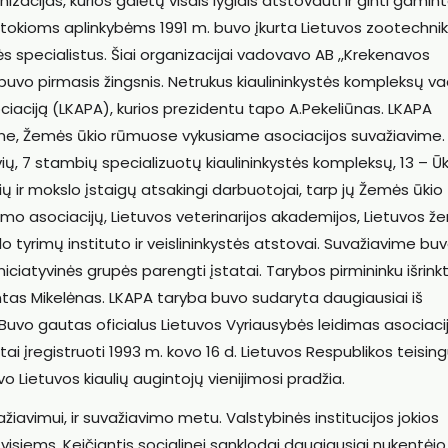
acijas, kurios galėtų visais lygiais atstovauti ir ginti gamin
 tokioms aplinkybėms 1991 m. buvo įkurta Lietuvos zootechni
tės specialistus. Šiai organizacijai vadovavo AB ,,Krekenavos
 buvo pirmasis žingsnis. Netrukus kiaulininkystės kompleksų v
sociaciją (LKAPA), kurios prezidentu tapo A.Pekeliūnas. LKAPA
 Kaune, Žemės ūkio rūmuose vykusiame asociacijos suvažiavime
ų, 7 stambių specializuotų kiaulininkystės kompleksų, 13 – Ūk
ų ir mokslo įstaigų atsakingi darbuotojai, tarp jų Žemės ūkio
imo asociacijų, Lietuvos veterinarijos akademijos, Lietuvos 
o tyrimų instituto ir veislininkystės atstovai. Suvažiavime bu
, iniciatyvinės grupės parengti įstatai. Tarybos pirmininku išrink
ntas Mikelėnas. LKAPA taryba buvo sudaryta daugiausiai iš
 Buvo gautas oficialus Lietuvos Vyriausybės leidimas asociaci
ai įregistruoti 1993 m. kovo 16 d. Lietuvos Respublikos teisi
Lietuvos kiaulių augintojų vienijimosi pradžia.
žiavimui, ir suvažiavimo metu. Valstybinės institucijos jokios
visiems. Keičiantis socialinei sanklodai daugiausiai nukentėjo