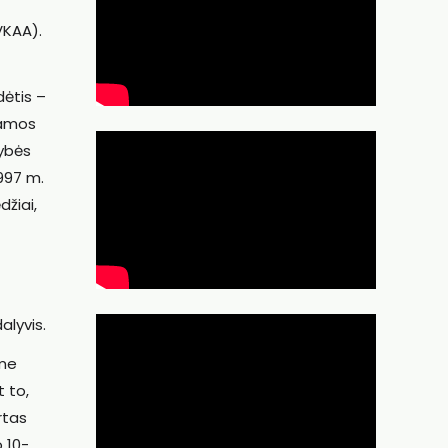
LVKAA).
dėtis –
damos
tybės
997 m.
džiai,
alyvis.
ame
t to,
rtas
o 10-