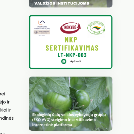
bei
jo ir
ai ir
andinės