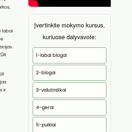
rkos,
Įvertinkite mokymo kursus,
 labai
kuriuose dalyvavote:
ne
icijas.
ŽŪR
1-labai blogai
2-blogai
LR
ijas
3-vidutiniškai
 ir
4-gerai
5-puikiai