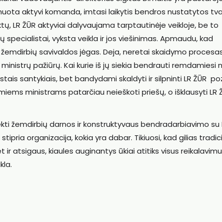
muota aktyvi komanda, imtasi laikytis bendros nustatytos tva
aktų, LR ŽŪR aktyviai dalyvaujama tarptautinėje veikloje, be to
nų specialistai, vyksta veikla ir jos viešinimas. Apmaudu, kad
i žemdirbių savivaldos jėgas. Deja, neretai skaidymo procesas
ministrų pažiūrų. Kai kurie iš jų siekia bendrauti remdamiesi 
ais santykiais, bet bandydami skaldyti ir silpninti LR ŽŪR poz
ems ministrams patarčiau neieškoti priešų, o išklausyti LR 
asiekti žemdirbių darnos ir konstruktyvaus bendradarbiavimo su 
 stipria organizacija, kokia yra dabar. Tikiuosi, kad gilias tradic
et ir atsigaus, kiaules auginantys ūkiai atitiks visus reikalavimus
kla.