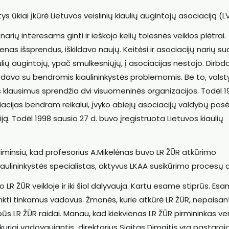
ys ūkiai įkūrė Lietuvos veislinių kiaulių augintojų asociaciją (
narių interesams ginti ir ieškojo kelių tolesnės veiklos plėtrai.
as išsprendus, iškildavo naujų. Keitėsi ir asociacijų narių su
aulių augintojų, ypač smulkesniųjų, į asociacijas nestojo. Dirb
durdavo su bendromis kiaulininkystės problemomis. Be to, vals
s klausimus sprendžia dvi visuomeninės organizacijos. Todėl 1
iacijas bendram reikalui, įvyko abiejų asociacijų valdybų posė
ją. Todėl 1998 sausio 27 d. buvo įregistruota Lietuvos kiaulių
riminsiu, kad profesorius A.Mikelėnas buvo LR ŽŪR atkūrimo
iaulininkystės specialistas, aktyvus LKAA susikūrimo procesų d
LR ŽŪR veikloje ir iki šiol dalyvauja. Kartu esame stiprūs. Es
irinkti tinkamus vadovus. Žmonės, kurie atkūrė LR ŽŪR, nepaisan
varbūs LR ŽŪR raidai. Manau, kad kiekvienas LR ŽŪR pirmininkas ve
 kuriai vadovaujantis direktorius Sigitas Dimaitis yra pastaroj