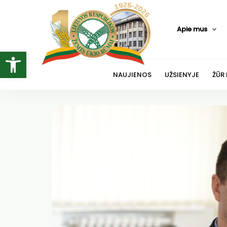
Pereiti
prie
Apie mus
turinio
Open toolbar
NAUJIENOS
UŽSIENYJE
ŽŪR