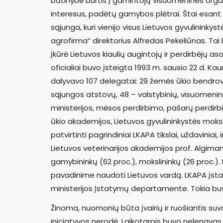
būtinybė burtis į gamintojų visuomenines organiz
interesus, padėtų gamybos plėtrai. Štai esant
sąjunga, kuri vienijo visus Lietuvos gyvulininkys
agrofirma“ direktorius Alfredas Pekeliūnas. Tai
įkūrė Lietuvos kiaulių augintojų ir perdirbėjų a
oficialiai buvo įsteigta 1993 m. sausio 22 d.
dalyvavo 107 delegatai: 29 žemės ūkio bendrovi
sąjungos atstovų, 48 – valstybinių, visuomenini
ministerijos, mėsos perdirbimo, pašarų perdirb
ūkio akademijos, Lietuvos gyvulininkystės moksl
patvirtinti pagrindiniai LKAPA tikslai, uždaviniai
Lietuvos veterinarijos akademijos prof. Algima
gamybininkų (62 proc.), mokslininkų (26 proc.).
pavadinime naudoti Lietuvos vardą. LKAPA įstat
ministerijos Įstatymų departamente. Tokia buvo 
Žinoma, nuomonių būta įvairių ir ruošiantis suva
iniciatyvos nerodė. Laikotarpis buvo nelengvas 