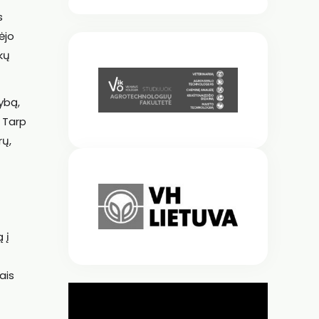
s
ėjo
kų
ybą,
. Tarp
rų,
 į
ais