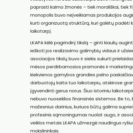
paprasti kaimo žmonės – tiek morališkai, tiek fi
monopolis buvo neįveikiamas produkcijos augint
kurti organizuotą struktūrą, kuri galėtų padėti 
laikotarpį.
LKAPA kėlė pagrindinį tikslą – ginti kiaulių augi
ieškoti jos realizavimo galimybių vidaus ir užs
asociacijos tikslų buvo ir siekis sukurti prielaid
mėsos perdirbamosios pramonės ir marketingo 
kiekvienos gamybos grandies pelno paskaičiavi
darbuotojų kaita tuo laikotarpiu, atskirose gra
įgyvendinti gerus norus. Šiuo istoriniu laikotar
nebuvo nuoseklios finansinės sistemos. Be to, 
mažesnius darinius, kuriuos būtų galima supriešint
profesinis sąmoningumas nuolat augo, ir asocia
veiklos metais LKAPA užmezgė naudingus ryšius s
mokslininkais.