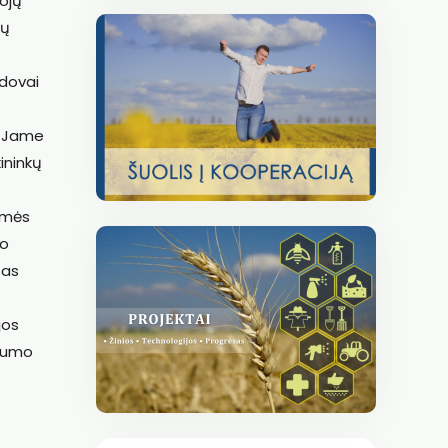
tojų
kų
adovai
. Jame
ininkų
žemės
vo
tas
jos
ngumo