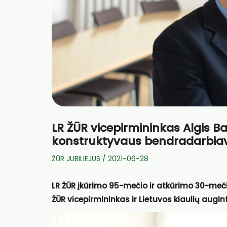
LR ŽŪR vicepirmininkas Algis Ba
konstruktyvaus bendradarbia
ŽŪR JUBILIEJUS
/
2021-06-28
LR ŽŪR įkūrimo 95-mečio ir atkūrimo 30-meči
ŽŪR vicepirmininkas ir Lietuvos kiaulių augin