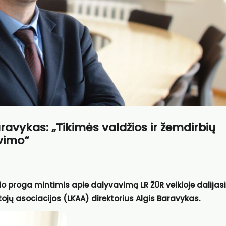
ravykas: „Tikimės valdžios ir žemdirbių
vimo“
o proga mintimis apie dalyvavimą LR ŽŪR veikloje dalijasi
tojų asociacijos (LKAA) direktorius Algis Baravykas.