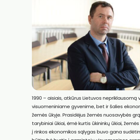
1990 – aisiais, atkūrus Lietuvos nepriklausomą v
visuomeniniame gyvenime, bet ir šalies ekonomi
žemės ūkyje. Prasidėjus žemės nuosavybės grąžin
tarybiniai ūkiai, ėmė kurtis ūkininkų ūkiai, že
į rinkos ekonomikos sąlygas buvo gana sudėting