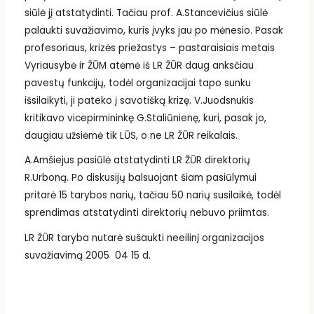
siūlė jį atstatydinti. Tačiau prof. A.Stancevičius siūlė
palaukti suvažiavimo, kuris įvyks jau po mėnesio. Pasak
profesoriaus, krizės priežastys – pastaraisiais metais
Vyriausybė ir ŽŪM atėmė iš LR ŽŪR daug anksčiau
pavestų funkcijų, todėl organizacijai tapo sunku
išsilaikyti, ji pateko į savotišką krizę. V.Juodsnukis
kritikavo vicepirmininkę G.Staliūnienę, kuri, pasak jo,
daugiau užsiėmė tik LŪS, o ne LR ŽŪR reikalais.
A.Amšiejus pasiūlė atstatydinti LR ŽŪR direktorių
R.Urboną. Po diskusijų balsuojant šiam pasiūlymui
pritarė 15 tarybos narių, tačiau 50 narių susilaikė, todėl
sprendimas atstatydinti direktorių nebuvo priimtas.
LR ŽŪR taryba nutarė sušaukti neeilinį organizacijos
suvažiavimą 2005 04 15 d.