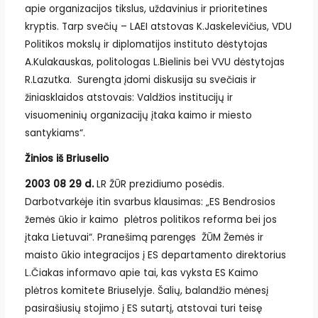
apie organizacijos tikslus, uždavinius ir prioritetines
kryptis. Tarp svečių – LAEI atstovas K.Jaskelevičius, VDU
Politikos mokslų ir diplomatijos instituto dėstytojas
A.Kulakauskas, politologas L.Bielinis bei VVU dėstytojas
R.Lazutka. Surengta įdomi diskusija su svečiais ir
žiniasklaidos atstovais: Valdžios institucijų ir
visuomeninių organizacijų įtaka kaimo ir miesto
santykiams“.
Žinios iš Briuselio
2003 08 29 d.
LR ŽŪR prezidiumo posėdis.
Darbotvarkėje itin svarbus klausimas: „ES Bendrosios
žemės ūkio ir kaimo plėtros politikos reforma bei jos
įtaka Lietuvai“. Pranešimą parengęs ŽŪM Žemės ir
maisto ūkio integracijos į ES departamento direktorius
L.Čiakas informavo apie tai, kas vyksta ES Kaimo
plėtros komitete Briuselyje. Šalių, balandžio mėnesį
pasirašiusių stojimo į ES sutartį, atstovai turi teisę