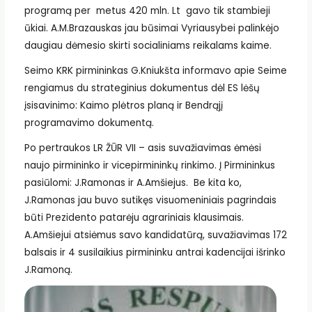
programą per metus 420 mln. Lt gavo tik stambieji
ūkiai. A.M.Brazauskas jau būsimai Vyriausybei palinkėjo
daugiau dėmesio skirti socialiniams reikalams kaime.
Seimo KRK pirmininkas G.Kniukšta informavo apie Seime
rengiamus du strateginius dokumentus dėl ES lėšų
įsisavinimo: Kaimo plėtros planą ir Bendrąjį
programavimo dokumentą.
Po pertraukos LR ŽŪR VII – asis suvažiavimas ėmėsi
naujo pirmininko ir vicepirmininkų rinkimo. Į Pirmininkus
pasiūlomi: J.Ramonas ir A.Amšiejus. Be kita ko,
J.Ramonas jau buvo sutikęs visuomeniniais pagrindais
būti Prezidento patarėju agrariniais klausimais.
A.Amšiejui atsiėmus savo kandidatūrą, suvažiavimas 172
balsais ir 4 susilaikius pirmininku antrai kadencijai išrinko
J.Ramoną.