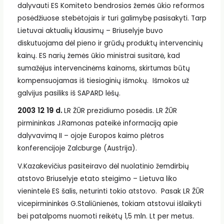
dalyvauti ES Komiteto bendrosios žemės ūkio reformos
posėdžiuose stebėtojais ir turi galimybę pasisakyti. Tarp
Lietuvai aktualių klausimų – Briuselyje buvo
diskutuojama dėl pieno ir grūdų produktų intervencinių
kainų. ES narių žemės ūkio ministrai susitarė, kad
sumažėjus intervencinėms kainoms, skirtumas būtų
kompensuojamas iš tiesioginių išmokų. Išmokos už
galvijus pasiliks iš SAPARD lėšų.
2003 12 19 d.
LR ŽŪR prezidiumo posėdis. LR ŽŪR
pirmininkas J.Ramonas pateikė informaciją apie
dalyvavimą II – ojoje Europos kaimo plėtros
konferencijoje Zalcburge (Austrija).
V.Kazakevičius pasiteiravo dėl nuolatinio žemdirbių
atstovo Briuselyje etato steigimo – Lietuva liko
vienintelė ES šalis, neturinti tokio atstovo. Pasak LR ŽŪR
vicepirmininkės G.Staliūnienės, tokiam atstovui išlaikyti
bei patalpoms nuomoti reikėtų 1,5 mln. Lt per metus.