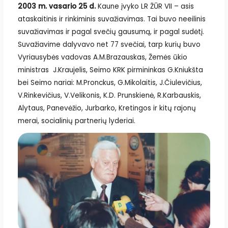
2003 m. vasario 25 d.
Kaune įvyko LR ŽŪR VII – asis
ataskaitinis ir rinkiminis suvažiavimas. Tai buvo neeilinis
suvažiavimas ir pagal svečių gausumą, ir pagal sudėtį.
Suvažiavime dalyvavo net 77 svečiai, tarp kurių buvo
Vyriausybės vadovas A.M.Brazauskas, Žemės ūkio
ministras J.Kraujelis, Seimo KRK pirmininkas G.Kniukšta
bei Seimo nariai: M.Pronckus, G.Mikolaitis, J.Čiulevičius,
V.Rinkevičius, V.Velikonis, K.D. Prunskienė, R.Karbauskis,
Alytaus, Panevėžio, Jurbarko, Kretingos ir kitų rajonų
merai, socialinių partnerių lyderiai.