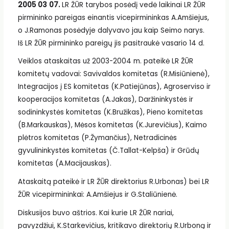
2005 03 07.
LR ŽŪR tarybos posėdį vedė laikinai LR ŽŪR
pirmininko pareigas einantis vicepirmininkas A.Amšiejus,
o J.Ramonas posėdyje dalyvavo jau kaip Seimo narys.
Iš LR ŽŪR pirmininko pareigų jis pasitraukė vasario 14 d.
Veiklos ataskaitas už 2003-2004 m. pateikė LR ŽŪR
komitetų vadovai: Savivaldos komitetas (R.Misiūnienė),
Integracijos į ES komitetas (K.Patiejūnas), Agroserviso ir
kooperacijos komitetas (A.Jakas), Daržininkystės ir
sodininkystės komitetas (K.Bružikas), Pieno komitetas
(B.Markauskas), Mėsos komitetas (K.Jurevičius), Kaimo
plėtros komitetas (P.Žymančius), Netradicinės
gyvulininkystės komitetas (Č.Tallat-Kelpša) ir Grūdų
komitetas (A.Macijauskas).
Ataskaitą pateikė ir LR ŽŪR direktorius R.Urbonas) bei LR
ŽŪR vicepirmininkai: A.Amšiejus ir G.Staliūnienė.
Diskusijos buvo aštrios. Kai kurie LR ŽŪR nariai,
pavyzdžiui, K.Starkevičius, kritikavo direktorių R.Urboną ir