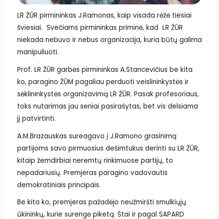
LR ŽŪR pirmininkas J.Ramonas, kaip visada rėžė tiesiai
šviesiai. Svečiams pirmininkas priminė, kad LR ŽŪR
niekada nebuvo ir nebus organizacija, kuria būtų galima
manipuliuoti.
Prof. LR ŽŪR garbės pirmininkas A.Stancevičius be kita
ko, paragino ŽŪM pagaliau perduoti veislininkystės ir
sėklininkystės organizavimą LR ŽŪR. Pasak profesoriaus,
toks nutarimas jau seniai pasirašytas, bet vis delsiama
jį patvirtinti.
A.M.Brazauskas sureagavo į J.Ramono grasinimą
partijoms savo pirmuosius dešimtukus derinti su LR ŽŪR,
kitaip žemdirbiai neremtų rinkimuose partijų, to
nepadariusių. Premjeras paragino vadovautis
demokratiniais principais.
Be kita ko, premjeras pažadėjo neužmiršti smulkiųjų
ūkininkų, kurie surengė piketą. Štai ir pagal SAPARD