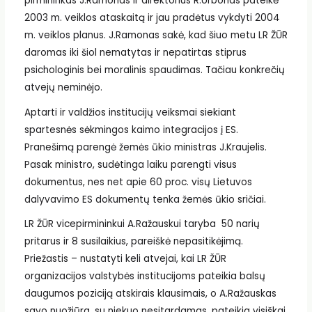
pirmininkas J.Ramonas ir direktorius R.Urbonas pateikė
2003 m. veiklos ataskaitą ir jau pradėtus vykdyti 2004
m. veiklos planus. J.Ramonas sakė, kad šiuo metu LR ŽŪR
daromas iki šiol nematytas ir nepatirtas stiprus
psichologinis bei moralinis spaudimas. Tačiau konkrečių
atvejų neminėjo.
Aptarti ir valdžios institucijų veiksmai siekiant
spartesnės sėkmingos kaimo integracijos į ES.
Pranešimą parengė žemės ūkio ministras J.Kraujelis.
Pasak ministro, sudėtinga laiku parengti visus
dokumentus, nes net apie 60 proc. visų Lietuvos
dalyvavimo ES dokumentų tenka žemės ūkio sričiai.
LR ŽŪR vicepirmininkui A.Ražauskui taryba 50 narių
pritarus ir 8 susilaikius, pareiškė nepasitikėjimą.
Priežastis – nustatyti keli atvejai, kai LR ŽŪR
organizacijos valstybės institucijoms pateikia balsų
daugumos poziciją atskirais klausimais, o A.Ražauskas
savo nuožiūra, su niekuo nesitardamas, pateikia visiškai