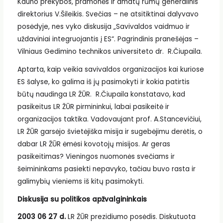
Kauno prekybos, pramonės ir amatų rūmų generalinis
direktorius V.Šileikis. Svečias – ne atsitiktinai dalyvavo
posėdyje, nes vyko diskusija „Savivaldos vaidmuo ir
uždaviniai integruojantis į ES“. Pagrindinis pranešėjas –
Vilniaus Gedimino technikos universiteto dr. R.Čiupaila.
Aptarta, kaip veikia savivaldos organizacijos kai kuriose
ES šalyse, ko galima iš jų pasimokyti ir kokia patirtis
būtų naudinga LR ŽŪR. R.Čiupaila konstatavo, kad
pasikeitus LR ŽŪR pirmininkui, labai pasikeitė ir
organizacijos taktika. Vadovaujant prof. A.Stancevičiui,
LR ŽŪR garsėjo švietėjiška misija ir sugebėjimu derėtis, o
dabar LR ŽŪR ėmėsi kovotojų misijos. Ar geras
pasikeitimas? Vieningos nuomonės svečiams ir
šeimininkams pasiekti nepavyko, tačiau buvo rasta ir
galimybių vieniems iš kitų pasimokyti.
Diskusija su politikos apžvalgininkais
2003 06 27 d.
LR ŽŪR prezidiumo posėdis. Diskutuota