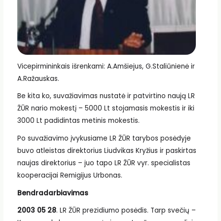
Vicepirmininkais išrenkami: A.Amšiejus, G.Staliūnienė ir
A.Ražauskas.
Be kita ko, suvažiavimas nustatė ir patvirtino naują LR
ŽŪR nario mokestį – 5000 Lt stojamasis mokestis ir iki
3000 Lt padidintas metinis mokestis.
Po suvažiavimo įvykusiame LR ŽŪR tarybos posėdyje
buvo atleistas direktorius Liudvikas Kryžius ir paskirtas
naujas direktorius – juo tapo LR ŽŪR vyr. specialistas
kooperacijai Remigijus Urbonas.
Bendradarbiavimas
2003 05 28
. LR ŽŪR prezidiumo posėdis. Tarp svečių –