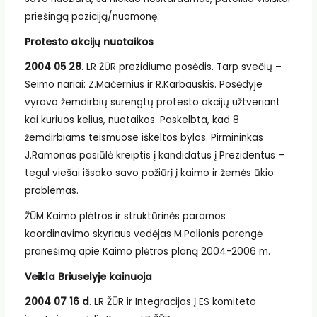
priešingą poziciją/nuomonę.
Protesto akcijų nuotaikos
2004 05 28
. LR ŽŪR prezidiumo posėdis. Tarp svečių –
Seimo nariai: Z.Mačernius ir R.Karbauskis. Posėdyje
vyravo žemdirbių surengtų protesto akcijų užtveriant
kai kuriuos kelius, nuotaikos. Paskelbta, kad 8
žemdirbiams teismuose iškeltos bylos. Pirmininkas
J.Ramonas pasiūlė kreiptis į kandidatus į Prezidentus –
tegul viešai išsako savo požiūrį į kaimo ir žemės ūkio
problemas.
ŽŪM Kaimo plėtros ir struktūrinės paramos
koordinavimo skyriaus vedėjas M.Palionis parengė
pranešimą apie Kaimo plėtros planą 2004-2006 m.
Veikla Briuselyje kainuoja
2004 07 16 d
. LR ŽŪR ir Integracijos į ES komiteto