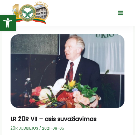
Pereiti
prie
Open toolbar
Main
turinio
Menu
LR ŽŪR VII – asis suvažiavimas
ŽŪR JUBILIEJUS
/
2021-08-05