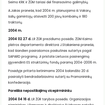
Seimo KRK ir ŽŪM tariasi dėl finansavimo galimybių.
A.Jakas pranešė, kad 2004 m. planuojama iš Vakarų
šalių gamintojų atsivežti 200 javų kombainų ir 180
traktorių.
2004 m.
2004 02 27 d.
LR ŽŪR prezidiumo posėdis. ŽŪM Kaimo
plėtros departamento direktorė J.Stakėnienė pranešė,
kad šiandien pasirašomos paskutinės sutartys pagal
SAPARD programą. Ji pristatė Lietuvos pasirengimą
įgyvendinti ES struktūrinių fondų paramą 2004-2006 m.
Posėdyje pritarta ketinimams 2004 balandžio 20 d.
pasirašyti bendradarbiavimo sutartį su Pramonininkų
konfederacija.
Pareiškė nepasitikėjimą vicepirmininku
2004 04 16 d.
LR ŽŪR tarybos posėdis. Organizacijos