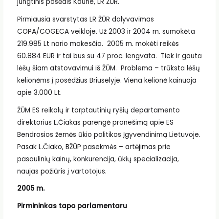
jungtinis posėdis Kaune, LR ŽŪR.
Pirmiausia svarstytas LR ŽŪR dalyvavimas
COPA/COGECA veikloje. Už 2003 ir 2004 m. sumokėta
219.985 Lt nario mokesčio. 2005 m. mokėti reikės
60.884 EUR ir tai bus su 47 proc. lengvata. Tiek ir gauta
lėšų šiam atstovavimui iš ŽŪM. Problema – trūksta lėšų
kelionėms į posėdžius Briuselyje. Viena kelionė kainuoja
apie 3.000 Lt.
ŽŪM ES reikalų ir tarptautinių ryšių departamento
direktorius L.Čiakas parengė pranešimą apie ES
Bendrosios žemės ūkio politikos įgyvendinimą Lietuvoje.
Pasak L.Čiako, BŽŪP pasekmės – artėjimas prie
pasaulinių kainų, konkurencija, ūkių specializacija,
naujas požiūris į vartotojus.
2005 m.
Pirmininkas tapo parlamentaru