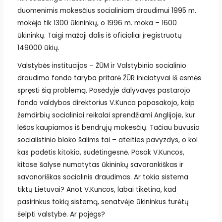
duomenimis mokesčius socialiniam draudimui 1995 m.
mokėjo tik 1300 ūkininkų, o 1996 m. moka – 1600
ūkininkų. Taigi mažoji dalis iš oficialiai įregistruotų
149000 ūkių.
Valstybės institucijos – ŽŪM ir Valstybinio socialinio
draudimo fondo taryba pritarė ŽŪR iniciatyvai iš esmės
spręsti šią problemą. Posėdyje dalyvavęs pastarojo
fondo valdybos direktorius V.Kunca papasakojo, kaip
žemdirbių socialiniai reikalai sprendžiami Anglijoje, kur
lėšos kaupiamos iš bendrųjų mokesčių. Tačiau buvusio
socialistinio bloko šalims tai – ateities pavyzdys, o kol
kas padėtis kitokia, sudėtingesnė. Pasak V.Kuncos,
kitose šalyse numatytas ūkininkų savarankiškas ir
savanoriškas socialinis draudimas. Ar tokia sistema
tiktų Lietuvai? Anot V.Kuncos, labai tikėtina, kad
pasirinkus tokią sistemą, senatvėje ūkininkus turėtų
šelpti valstybė. Ar pajėgs?