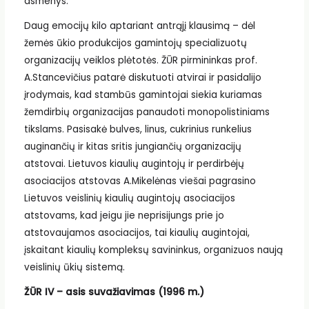
asmenys.
Daug emocijų kilo aptariant antrąjį klausimą – dėl
žemės ūkio produkcijos gamintojų specializuotų
organizacijų veiklos plėtotės. ŽŪR pirmininkas prof.
A.Stancevičius patarė diskutuoti atvirai ir pasidalijo
įrodymais, kad stambūs gamintojai siekia kuriamas
žemdirbių organizacijas panaudoti monopolistiniams
tikslams. Pasisakė bulves, linus, cukrinius runkelius
auginančių ir kitas sritis jungiančių organizacijų
atstovai. Lietuvos kiaulių augintojų ir perdirbėjų
asociacijos atstovas A.Mikelėnas viešai pagrasino
Lietuvos veislinių kiaulių augintojų asociacijos
atstovams, kad jeigu jie neprisijungs prie jo
atstovaujamos asociacijos, tai kiaulių augintojai,
įskaitant kiaulių kompleksų savininkus, organizuos naują
veislinių ūkių sistemą.
ŽŪR IV – asis suvažiavimas (1996 m.)