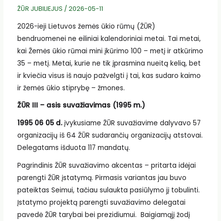
ŽŪR JUBILIEJUS
/
2026-05-11
2026-ieji Lietuvos žemės ūkio rūmų (ŽŪR)
bendruomenei ne eiliniai kalendoriniai metai. Tai metai,
kai Žemės ūkio rūmai mini įkūrimo 100 – metį ir atkūrimo
35 – metį. Metai, kurie ne tik įprasmina nueitą kelią, bet
ir kviečia visus iš naujo pažvelgti į tai, kas sudaro kaimo
ir žemės ūkio stiprybę – žmones.
ŽŪR III – asis suvažiavimas (1995 m.)
1995 06 05 d.
įvykusiame ŽŪR suvažiavime dalyvavo 57
organizacijų iš 64 ŽŪR sudarančių organizacijų atstovai.
Delegatams išduota 117 mandatų.
Pagrindinis ŽŪR suvažiavimo akcentas – pritarta idėjai
parengti ŽŪR įstatymą. Pirmasis variantas jau buvo
pateiktas Seimui, tačiau sulaukta pasiūlymo jį tobulinti.
Įstatymo projektą parengti suvažiavimo delegatai
pavedė ŽŪR tarybai bei prezidiumui. Baigiamąjį žodį