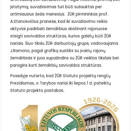
įstatymą, suvažiavimas turi būti sušauktas per
artimiausius šešis mėnesius. ŽŪR pirmininkas prof.
A.Stancevičius pranešė, kad iki suvažiavimo reikia
aktyviai padirbėti žemdirbius skatinant rajonuose
steigti savivaldos struktūras, kurios galėtų būti ŽŪR
nariais. Šiuo tikslu ŽŪR darbuotojų grupė, vadovaujama
J.Ramono, pagal grafiką susitiks su įvairių rajonų
žemdirbiais ir juos supažindins su ŽŪR veiklos tikslais bei
paragins kurti žemdirbių savivaldos struktūras.
Posėdyje nutarta, kad ŽŪR Statuto projektą rengtų
Prezidiumas, o Tarybos nariai iki liepos 1 d. pateiktų
Statuto projekto pastabas.