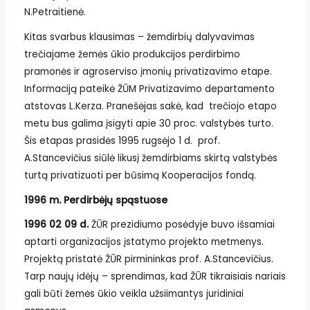
N.Petraitienė.
Kitas svarbus klausimas – žemdirbių dalyvavimas
trečiajame žemės ūkio produkcijos perdirbimo
pramonės ir agroserviso įmonių privatizavimo etape.
Informaciją pateikė ŽŪM Privatizavimo departamento
atstovas L.Kerza. Pranešėjas sakė, kad trečiojo etapo
metu bus galima įsigyti apie 30 proc. valstybės turto.
Šis etapas prasidės 1995 rugsėjo 1 d. prof.
A.Stancevičius siūlė likusį žemdirbiams skirtą valstybės
turtą privatizuoti per būsimą Kooperacijos fondą.
1996 m.
Perdirbėjų spąstuose
1996 02 09 d.
ŽŪR prezidiumo posėdyje buvo išsamiai
aptarti organizacijos įstatymo projekto metmenys.
Projektą pristatė ŽŪR pirmininkas prof. A.Stancevičius.
Tarp naujų idėjų – sprendimas, kad ŽŪR tikraisiais nariais
gali būti žemės ūkio veikla užsiimantys juridiniai