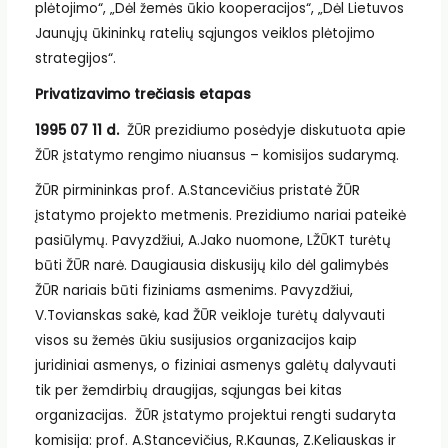
plėtojimo“, „Dėl žemės ūkio kooperacijos“, „Dėl Lietuvos
Jaunųjų ūkininkų ratelių sąjungos veiklos plėtojimo
strategijos“.
Privatizavimo trečiasis etapas
1995 07 11 d.
ŽŪR prezidiumo posėdyje diskutuota apie
ŽŪR įstatymo rengimo niuansus – komisijos sudarymą.
ŽŪR pirmininkas prof. A.Stancevičius pristatė ŽŪR
įstatymo projekto metmenis. Prezidiumo nariai pateikė
pasiūlymų. Pavyzdžiui, A.Jako nuomone, LŽŪKT turėtų
būti ŽŪR narė. Daugiausia diskusijų kilo dėl galimybės
ŽŪR nariais būti fiziniams asmenims. Pavyzdžiui,
V.Tovianskas sakė, kad ŽŪR veikloje turėtų dalyvauti
visos su žemės ūkiu susijusios organizacijos kaip
juridiniai asmenys, o fiziniai asmenys galėtų dalyvauti
tik per žemdirbių draugijas, sąjungas bei kitas
organizacijas. ŽŪR įstatymo projektui rengti sudaryta
komisija: prof. A.Stancevičius, R.Kaunas, Z.Keliauskas ir