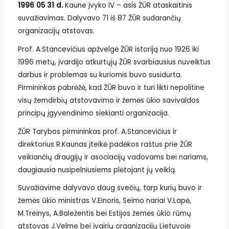
1996 05 31 d.
Kaune įvyko IV – asis ŽŪR ataskaitinis
suvažiavimas. Dalyvavo 71 iš 87 ŽŪR sudarančių
organizacijų atstovas.
Prof. A.Stancevičius apžvelgė ŽŪR istoriją nuo 1926 iki
1996 metų, įvardijo atkurtųjų ŽŪR svarbiausius nuveiktus
darbus ir problemas su kuriomis buvo susidurta.
Pirmininkas pabrėžė, kad ŽŪR buvo ir turi likti nepolitine
visų žemdirbių atstovavimo ir žemės ūkio savivaldos
principų įgyvendinimo siekianti organizacija.
ŽŪR Tarybos pirmininkas prof. A.Stancevičius ir
direktorius R.Kaunas įteikė padėkos raštus prie ŽŪR
veikiančių draugijų ir asociacijų vadovams bei nariams,
daugiausia nusipelniusiems plėtojant jų veiklą.
Suvažiavime dalyvavo daug svečių, tarp kurių buvo ir
žemės ūkio ministras V.Einoris, Seimo nariai V.Lapė,
M.Treinys, A.Baležentis bei Estijos žemės ūkio rūmų
atstovas J.Velme bei įvairių organizacijų Lietuvoje