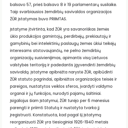
balsavo 57, prieš balsavo 8 ir 19 parlamentarų susilaikė.
Taip svarbiausios žemdirbių savivaldos organizacijos
ŽŪR įstatymas buvo PRIIMTAS.
Įstatyme įtvirtinta, kad ŽŪR yra savanoriškas žemės
ūkio produkcijos gamintojų, perdirbėjų, prekiautojų ir
gamybinių bei intelektinių paslaugų žemės ūkiui teikėjų
interesams atstovaujančių, ne pelno žemdirbių
organizacijų susivienijimas, apimantis visą Lietuvos
valstybės teritoriją ir padedantis įgyvendinti žemdirbių
savivaldą. Įstatyme apibrėžta narystė ŽŪR, apibūdinti
ŽŪR statuto pagrindai, apibrėžtos organizacijos teisės ir
pareigos, nustatytos veiklos sferos, įvardyti valdymo
organai ir jų funkcijos, nurodyti pajamų šaltiniai.
Įsigaliojus šiam Įstatymui, ŽŪR turėjo per 6 mėnesius
parengti ir priimti Statutą ir nustatyta tvarka jį
įregistruoti. Konstatuota, kad pagal šį Įstatymą
reorganizuoti ŽŪR yra tiesioginiai 1926-1940 metais