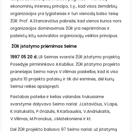
ekonominių interesų principo, t.y., kad visos žemdirbių
organizacijos yra lygiateisės ir turi vienodą balso teisę
ŽŪR. Prof. A.Stancevičius pabrėžė, kad vienos kurios nors
organizacijos dominavimas ŽŪR yra nepriimtinas ir
pažeistų kitų savivaldos organizacijų veiklos principus.
ŽŪR įstatymo priėmimas Seime
1997 05 20 d.
LR Seimas svarstė ŽŪR įstatymo projektą.
Posėdyje pirmininkavo A.Kubilius. ŽŪR įstatymo projekto
pranešėjas Seimo narys V.Vilimas paskelbė, kad iš viso
gauta 10 projekto pataisų ir tik dvi esminės, dėl kurių
Seimui reikės apsispręsti.
Pastabas pateikė ir kelias valandas trukusiame
svarstyme dalyvavo Seimo nariai: J.Listavičius, V.Lapė,
K.Vaitukaitis, P.Gražulis, R.Karbauskis, V.Andriukaitis,
V.Vilimas, M.Pronckus, J.Matekonienė ir kt.
Dėl ŽŪR projekto balsavo 97 Seimo nariai: už įstatymą