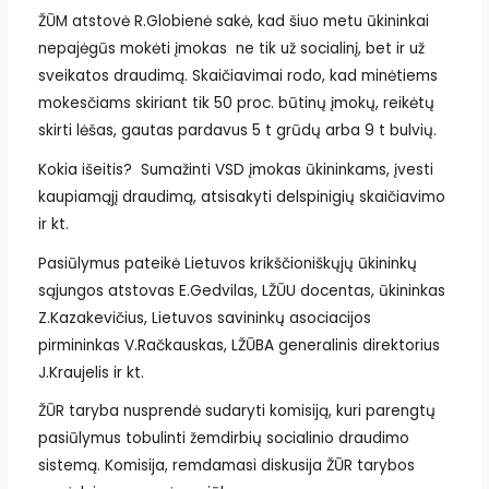
ŽŪM atstovė R.Globienė sakė, kad šiuo metu ūkininkai
nepajėgūs mokėti įmokas ne tik už socialinį, bet ir už
sveikatos draudimą. Skaičiavimai rodo, kad minėtiems
mokesčiams skiriant tik 50 proc. būtinų įmokų, reikėtų
skirti lėšas, gautas pardavus 5 t grūdų arba 9 t bulvių.
Kokia išeitis? Sumažinti VSD įmokas ūkininkams, įvesti
kaupiamąjį draudimą, atsisakyti delspinigių skaičiavimo
ir kt.
Pasiūlymus pateikė Lietuvos krikščioniškųjų ūkininkų
sąjungos atstovas E.Gedvilas, LŽŪU docentas, ūkininkas
Z.Kazakevičius, Lietuvos savininkų asociacijos
pirmininkas V.Račkauskas, LŽŪBA generalinis direktorius
J.Kraujelis ir kt.
ŽŪR taryba nusprendė sudaryti komisiją, kuri parengtų
pasiūlymus tobulinti žemdirbių socialinio draudimo
sistemą. Komisija, remdamasi diskusija ŽŪR tarybos