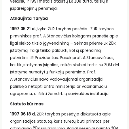
veikusių ir 1991 metais atkurtų LR ŽŪR turto, teisių ir
įsipareigojimų perėmėjai.
Atnaujinta Taryba
1997 05 21 d.
įvyko ŽŪR tarybos posėdis. ŽŪR tarybos
pirmininkas prof. A.Stancevičius kolegoms pranešė apie
ilgai siekto tikslo įgyvendinimą – Seimas priėmė LR ŽŪR
įstatymą. Taigi teliko palaukti, kol šį sprendimą
patvirtins LR Prezidentas. Pasak prof. A.Stancevičiaus,
kai tik Įstatymas įsigalios, reikės skubiai tartis su ŽŪM dėl
Įstatyme numatytų funkcijų perėmimo. Prof.
A.Stancevičius savo vadovaujamai organizacijai
palinkėjo netapti antra ministerija ar vadinamuoju
agropromu, o išlikti žemdirbių savivaldos institucija.
Statuto kūrimas
1997 06 18 d.
ŽŪR tarybos posėdyje diskutuota apie
organizacijos Statutą, kuris turėtų būti priimtas per
artimiausią ŽŪR suvažiavimą. Pagal neseniai priimtą ŽŪR