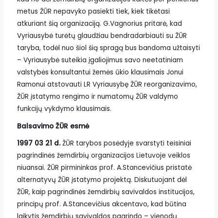
metus ŽŪR nepavyko pasiekti tiek, kiek tikėtasi
atkuriant šią organizaciją. G.Vagnorius pritarė, kad
Vyriausybė turėtų glaudžiau bendradarbiauti su ŽŪR
taryba, todėl nuo šiol šią spragą bus bandoma užtaisyti
– Vyriausybė suteikia įgaliojimus savo neetatiniam
valstybės konsultantui žemės ūkio klausimais Jonui
Ramonui atstovauti LR Vyriausybę ŽŪR reorganizavimo,
ŽŪR įstatymo rengimo ir numatomų ŽŪR valdymo
funkcijų vykdymo klausimais.
Balsavimo ŽŪR esmė
1997 03 21 d.
ŽŪR tarybos posėdyje svarstyti teisiniai
pagrindinės žemdirbių organizacijos Lietuvoje veiklos
niuansai. ŽŪR pirmininkas prof. A.Stancevičius pristatė
alternatyvų ŽŪR įstatymo projektą. Diskutuojant dėl
ŽŪR, kaip pagrindinės žemdirbių savivaldos institucijos,
principų prof. A.Stancevičius akcentavo, kad būtina
laikytis žemdirbių savivaldos pagrindo – vienodų