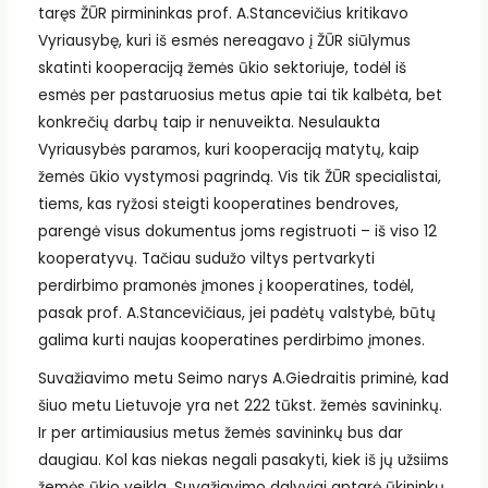
taręs ŽŪR pirmininkas prof. A.Stancevičius kritikavo
Vyriausybę, kuri iš esmės nereagavo į ŽŪR siūlymus
skatinti kooperaciją žemės ūkio sektoriuje, todėl iš
esmės per pastaruosius metus apie tai tik kalbėta, bet
konkrečių darbų taip ir nenuveikta. Nesulaukta
Vyriausybės paramos, kuri kooperaciją matytų, kaip
žemės ūkio vystymosi pagrindą. Vis tik ŽŪR specialistai,
tiems, kas ryžosi steigti kooperatines bendroves,
parengė visus dokumentus joms registruoti – iš viso 12
kooperatyvų. Tačiau sudužo viltys pertvarkyti
perdirbimo pramonės įmones į kooperatines, todėl,
pasak prof. A.Stancevičiaus, jei padėtų valstybė, būtų
galima kurti naujas kooperatines perdirbimo įmones.
Suvažiavimo metu Seimo narys A.Giedraitis priminė, kad
šiuo metu Lietuvoje yra net 222 tūkst. žemės savininkų.
Ir per artimiausius metus žemės savininkų bus dar
daugiau. Kol kas niekas negali pasakyti, kiek iš jų užsiims
žemės ūkio veikla. Suvažiavimo dalyviai aptarė ūkininkų