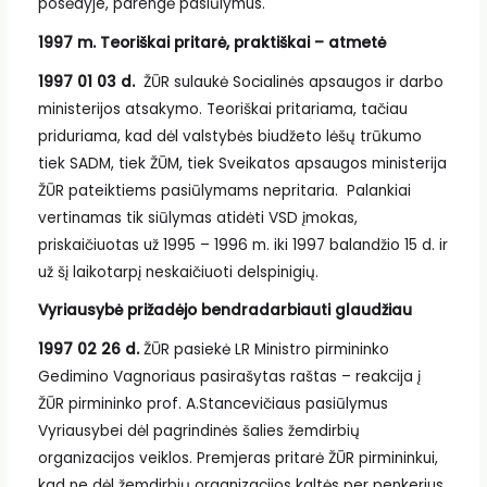
posėdyje, parengė pasiūlymus.
1997 m.
Teoriškai pritarė, praktiškai – atmetė
1997 01 03 d.
ŽŪR sulaukė Socialinės apsaugos ir darbo
ministerijos atsakymo. Teoriškai pritariama, tačiau
priduriama, kad dėl valstybės biudžeto lėšų trūkumo
tiek SADM, tiek ŽŪM, tiek Sveikatos apsaugos ministerija
ŽŪR pateiktiems pasiūlymams nepritaria. Palankiai
vertinamas tik siūlymas atidėti VSD įmokas,
priskaičiuotas už 1995 – 1996 m. iki 1997 balandžio 15 d. ir
už šį laikotarpį neskaičiuoti delspinigių.
Vyriausybė prižadėjo bendradarbiauti glaudžiau
1997 02 26 d.
ŽŪR pasiekė LR Ministro pirmininko
Gedimino Vagnoriaus pasirašytas raštas – reakcija į
ŽŪR pirmininko prof. A.Stancevičiaus pasiūlymus
Vyriausybei dėl pagrindinės šalies žemdirbių
organizacijos veiklos. Premjeras pritarė ŽŪR pirmininkui,
kad ne dėl žemdirbių organizacijos kaltės per penkerius