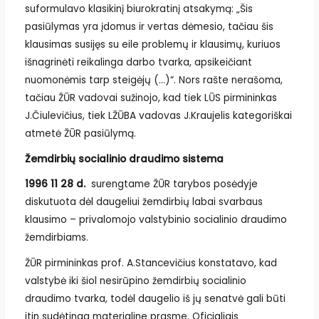
suformulavo klasikinį biurokratinį atsakymą: „Šis
pasiūlymas yra įdomus ir vertas dėmesio, tačiau šis
klausimas susijęs su eile problemų ir klausimų, kuriuos
išnagrinėti reikalinga darbo tvarka, apsikeičiant
nuomonėmis tarp steigėjų (…)“. Nors rašte nerašoma,
tačiau ŽŪR vadovai sužinojo, kad tiek LŪS pirmininkas
J.Čiulevičius, tiek LŽŪBA vadovas J.Kraujelis kategoriškai
atmetė ŽŪR pasiūlymą.
Žemdirbių socialinio draudimo sistema
1996 11 28 d.
surengtame ŽŪR tarybos posėdyje
diskutuota dėl daugeliui žemdirbių labai svarbaus
klausimo – privalomojo valstybinio socialinio draudimo
žemdirbiams.
ŽŪR pirmininkas prof. A.Stancevičius konstatavo, kad
valstybė iki šiol nesirūpino žemdirbių socialinio
draudimo tvarka, todėl daugelio iš jų senatvė gali būti
itin sudėtinga materialine prasme. Oficialiais