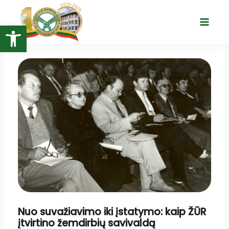
Pereiti
prie
Open toolbar
Main
turinio
Menu
Nuo suvažiavimo iki įstatymo: kaip ŽŪR
įtvirtino žemdirbių savivaldą