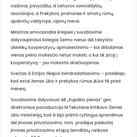
vadovai, pavyzdžiui, iš Lietuvos savivaldybių
asociacijos, iš Prekybos, pramonės ir amatų rūmų,
apskričių valdytojai, rajonų merai.
Ministras emocionaliai kreipėsi į suvažiavime
dalyvaujančius kolegas Seimo narius dėl taisytino
ūkininkų kooperatyvų apmokestinimo – kai dirbdamas
vienas pelno mokesčio neturi mokėti, o kai tik įstoji į
kooperatyvą – jau mokestis skaičiuojamas.
Svečias iš Estijos tikėjosi bendradarbiavimo – paaiškėjo,
kad estai žemės ūkio ir prekybos rūmus įkūrė tik prieš
mėnesį.
Suvažiavime dalyvavusi AB „Kupiškio pienas“ gen.
direktoriaus pavaduotoja M.Tekutienė kritikavo Žemės
ūkio ministeriją, kad ši bijo priimti ryžtingus sprendimus
dėl įmonės privatizavimo, nors pradėjus paskutinį
įmonės privatizavimo etapą žemdirbių rankose