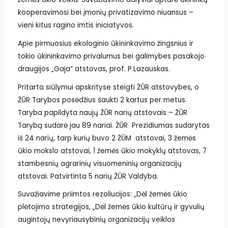
kooperavimosi bei įmonių privatizavimo niuansus –
vieni kitus ragino imtis iniciatyvos.
Apie pirmuosius ekologinio ūkininkavimo žingsnius ir
tokio ūkininkavimo privalumus bei galimybes pasakojo
draugijos „Gaja“ atstovas, prof. P.Lazauskas.
Pritarta siūlymui apskrityse steigti ŽŪR atstovybes, o
ŽŪR Tarybos posėdžius šaukti 2 kartus per metus.
Taryba papildyta naujų ŽŪR narių atstovais – ŽŪR
Tarybą sudarė jau 89 nariai. ŽŪR Prezidiumas sudarytas
iš 24 narių, tarp kurių buvo 2 ŽŪM atstovai, 3 žemės
ūkio mokslo atstovai, 1 žemės ūkio mokyklų atstovas, 7
stambesnių agrarinių visuomeninių organizacijų
atstovai. Patvirtinta 5 narių ŽŪR Valdyba.
Suvažiavime priimtos rezoliucijos: „Dėl žemės ūkio
plėtojimo strategijos, „Dėl žemės ūkio kultūrų ir gyvulių
augintojų nevyriausybinių organizacijų veiklos