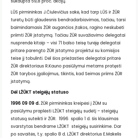
sukaupta 59,8 proc. akcijų.
LŪS pirmininkas J.Čiulevičius sakė, kad tarp LŪS ir ŽŪR
turėtų būti glaudesnis bendradarbiavimas, tačiau, tarsi
baimindamasis ŽŪR augančios įtakos, ragino neskubėti
priimti ŽŪR įstatymą. Tačiau ŽŪR suvažiavimo delegatai
nusprendė kitaip – visi 71 balso teisę turėję delegatai
pritarė parengto ŽŪR įstatymo projektui su komisijos
teise jį tobulinti. Dėl šios priežasties delegatai pritarė
ŽŪR direktoriaus R.Kauno pasiūlymui metams pratęsti
ŽŪR tarybos įgaliojimus, tikintis, kad Seimas priims ŽŪR
įstatymą.
Dėl LŽŪKT steigėjų statuso
1996 09 09 d.
ŽŪR pirmininkas kreipėsi į ŽŪM su
pasiūlymu praplėsti LŽŪKT steigėjų sudėtį – steigėjų
statusą suteikti ir ŽŪR. 1996 spalio 1 d. šis klausimas
svarstytas bendrame LŽŪKT steigėjų susirinkime. Dar
po savaitės, t.y. spalio 8 d. LŽŪKT direktorius E.Makelis