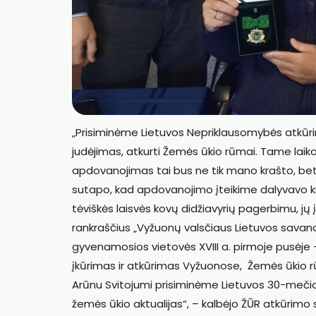
„Prisiminėme Lietuvos Nepriklausomybės atkūrimo
judėjimas, atkurti Žemės ūkio rūmai. Tame lai
apdovanojimas tai bus ne tik mano krašto, bet ir
sutapo, kad apdovanojimo įteikime dalyvavo kr
tėviškės laisvės kovų didžiavyrių pagerbimu, j
rankraščius „Vyžuonų valsčiaus Lietuvos savanori
gyvenamosios vietovės XVIII a. pirmoje pusėje –
įkūrimas ir atkūrimas Vyžuonose, Žemės ūkio rūm
Arūnu Svitojumi prisiminėme Lietuvos 30-mečio 
žemės ūkio aktualijas“, – kalbėjo ŽŪR atkūrimo