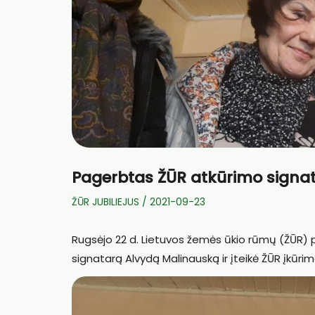
Pagerbtas ŽŪR atkūrimo signa
ŽŪR JUBILIEJUS
/
2021-09-23
Rugsėjo 22 d. Lietuvos žemės ūkio rūmų (ŽŪR) p
signatarą Alvydą Malinauską ir įteikė ŽŪR įkūr