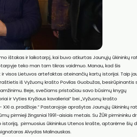
 ištakas ir laikotarpį, kai buvo atkurtas Jaunųjų ūkininkų rat
kotarpyje teko man tam tikras vaidmuo. Manau, kad šis
 visos Lietuvos artefaktas ateinančių kartų istorijai. Taip ja
aštietis iš Vyžuonų krašto Povilas Guobužas, besirūpinantis
ų įamžinimu. Beje, svečiams pristačiau savo būsimų knygų
ai ir Vyties Kryžiaus kavalieriai“ bei „Vyžuonų krašto
 XXI a. pradžioje.“ Pastarojoje aprašytas Jaunųjų ūkininkų rat
ų pirmieji žingsniai 1991-aisiais metais. Su ŽŪR pirmininku dr
istoriją, pirmuosius ūkininkus Utenos krašte, aptarėme šių 
 signataras Alvydas Malinauskas.