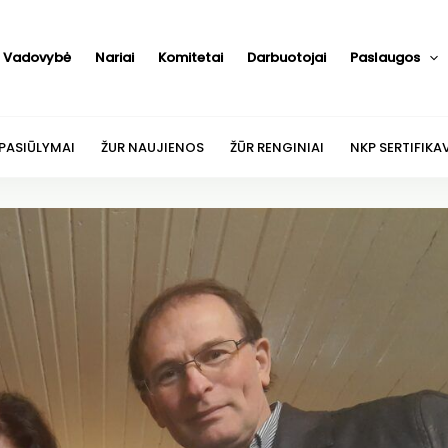
Vadovybė
Nariai
Komitetai
Darbuotojai
Paslaugos
 PASIŪLYMAI
ŽUR NAUJIENOS
ŽŪR RENGINIAI
NKP SERTIFIKA