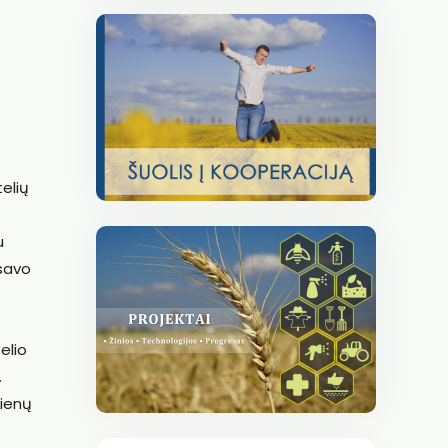
elių
u
 savo
elio
.
dienų