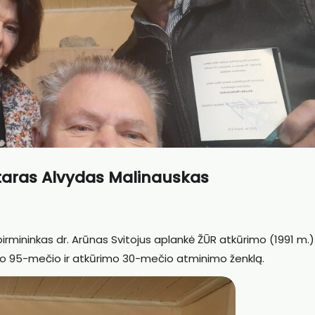
taras Alvydas Malinauskas
irmininkas dr. Arūnas Svitojus aplankė ŽŪR atkūrimo (1991 m.)
imo 95-mečio ir atkūrimo 30-mečio atminimo ženklą.