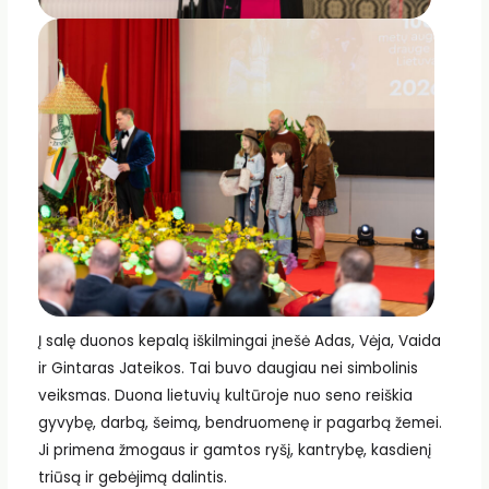
Į salę duonos kepalą iškilmingai įnešė Adas, Vėja, Vaida
ir Gintaras Jateikos. Tai buvo daugiau nei simbolinis
veiksmas. Duona lietuvių kultūroje nuo seno reiškia
gyvybę, darbą, šeimą, bendruomenę ir pagarbą žemei.
Ji primena žmogaus ir gamtos ryšį, kantrybę, kasdienį
triūsą ir gebėjimą dalintis.