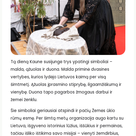
Tą dieną Kaune susijungė trys ypatingi simboliai –
malda, ąžuolas ir duona. Malda priminė dvasines
vertybes, kurios lydėjo Lietuvos kaimą per visą
šimtmetį. Ąžuolas įprasmino stiprybę, ilgaamžiškumą ir
vienybę. Duona tapo pagarbos žmogaus darbui ir
žemei ženklu.
Šie simboliai geriausiai atspindi ir pačių Žemės ūkio
rūmų esmę. Per šimtą metų organizacija augo kartu su
Lietuva, išgyveno istorinius lūžius, iššūkius ir permainas,
tačiau išliko ištikima savo misijai – vienyti žemdirbius,