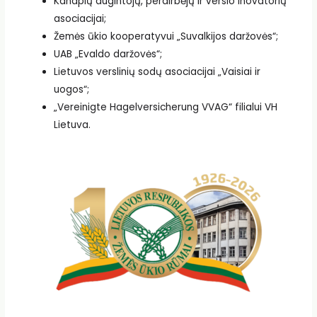
Kanapių augintojų, perdirbėjų ir verslo inovatorių
asociacijai;
Žemės ūkio kooperatyvui „Suvalkijos daržovės“;
UAB „Evaldo daržovės“;
Lietuvos verslinių sodų asociacijai „Vaisiai ir
uogos“;
„Vereinigte Hagelversicherung VVAG“ filialui VH
Lietuva.