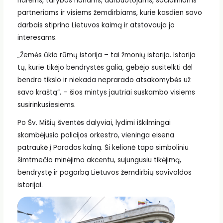
narėms, tarybos nariams, darbuotojams, socialiniams
partneriams ir visiems žemdirbiams, kurie kasdien savo
darbais stiprina Lietuvos kaimą ir atstovauja jo
interesams.
„Žemės ūkio rūmų istorija – tai žmonių istorija. Istorija
tų, kurie tikėjo bendrystės galia, gebėjo susitelkti dėl
bendro tikslo ir niekada neprarado atsakomybės už
savo kraštą“, – šios mintys jautriai suskambo visiems
susirinkusiesiems.
Po Šv. Mišių šventės dalyviai, lydimi iškilmingai
skambėjusio policijos orkestro, vieninga eisena
patraukė į Parodos kalną. Ši kelionė tapo simboliniu
šimtmečio minėjimo akcentu, sujungusiu tikėjimą,
bendrystę ir pagarbą Lietuvos žemdirbių savivaldos
istorijai.