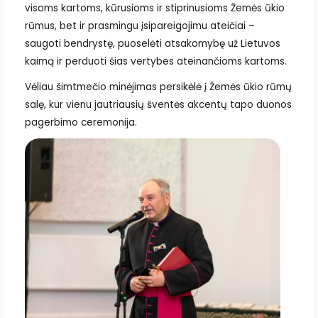
visoms kartoms, kūrusioms ir stiprinusioms Žemės ūkio
rūmus, bet ir prasmingu įsipareigojimu ateičiai –
saugoti bendrystę, puoselėti atsakomybę už Lietuvos
kaimą ir perduoti šias vertybes ateinančioms kartoms.
Vėliau šimtmečio minėjimas persikėlė į Žemės ūkio rūmų
salę, kur vienu jautriausių šventės akcentų tapo duonos
pagerbimo ceremonija.