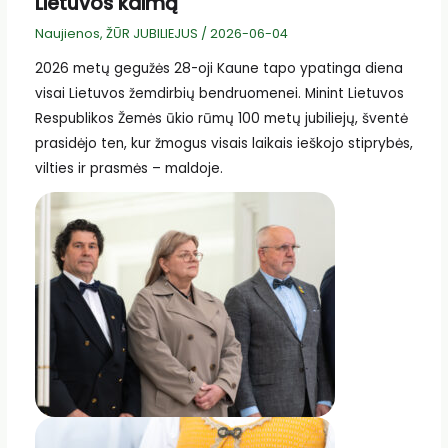
Lietuvos kaimą
Naujienos
,
ŽŪR JUBILIEJUS
/
2026-06-04
2026 metų gegužės 28-oji Kaune tapo ypatinga diena
visai Lietuvos žemdirbių bendruomenei. Minint Lietuvos
Respublikos Žemės ūkio rūmų 100 metų jubiliejų, šventė
prasidėjo ten, kur žmogus visais laikais ieškojo stiprybės,
vilties ir prasmės – maldoje.