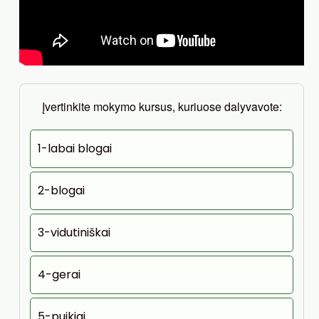
Įvertinkite mokymo kursus, kuriuose dalyvavote:
1-labai blogai
2-blogai
3-vidutiniškai
4-gerai
5-puikiai