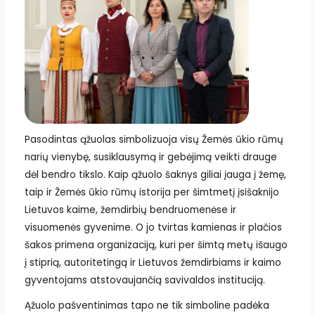
Pasodintas ąžuolas simbolizuoja visų Žemės ūkio rūmų
narių vienybę, susiklausymą ir gebėjimą veikti drauge
dėl bendro tikslo. Kaip ąžuolo šaknys giliai įauga į žemę,
taip ir Žemės ūkio rūmų istorija per šimtmetį įsišaknijo
Lietuvos kaime, žemdirbių bendruomenėse ir
visuomenės gyvenime. O jo tvirtas kamienas ir plačios
šakos primena organizaciją, kuri per šimtą metų išaugo
į stiprią, autoritetingą ir Lietuvos žemdirbiams ir kaimo
gyventojams atstovaujančią savivaldos instituciją.
Ąžuolo pašventinimas tapo ne tik simboline padėka