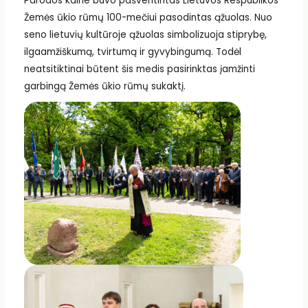
Parodos kalne buvo pašventintas Lietuvos Respublikos
Žemės ūkio rūmų 100-mečiui pasodintas ąžuolas. Nuo
seno lietuvių kultūroje ąžuolas simbolizuoja stiprybę,
ilgaamžiškumą, tvirtumą ir gyvybingumą. Todėl
neatsitiktinai būtent šis medis pasirinktas įamžinti
garbingą Žemės ūkio rūmų sukaktį.