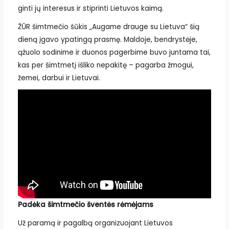
ginti jų interesus ir stiprinti Lietuvos kaimą.
ŽŪR šimtmečio šūkis „Augame drauge su Lietuva“ šią
dieną įgavo ypatingą prasmę. Maldoje, bendrystėje,
ąžuolo sodinime ir duonos pagerbime buvo juntama tai,
kas per šimtmetį išliko nepakitę – pagarba žmogui,
žemei, darbui ir Lietuvai.
Padėka šimtmečio šventės rėmėjams
Už paramą ir pagalbą organizuojant Lietuvos