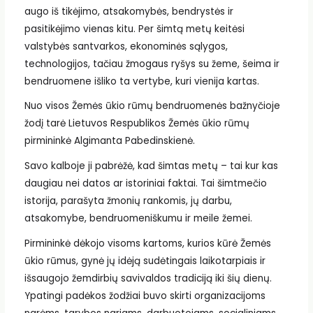
augo iš tikėjimo, atsakomybės, bendrystės ir
pasitikėjimo vienas kitu. Per šimtą metų keitėsi
valstybės santvarkos, ekonominės sąlygos,
technologijos, tačiau žmogaus ryšys su žeme, šeima ir
bendruomene išliko ta vertybe, kuri vienija kartas.
Nuo visos Žemės ūkio rūmų bendruomenės bažnyčioje
žodį tarė Lietuvos Respublikos Žemės ūkio rūmų
pirmininkė Algimanta Pabedinskienė.
Savo kalboje ji pabrėžė, kad šimtas metų – tai kur kas
daugiau nei datos ar istoriniai faktai. Tai šimtmečio
istorija, parašyta žmonių rankomis, jų darbu,
atsakomybe, bendruomeniškumu ir meile žemei.
Pirmininkė dėkojo visoms kartoms, kurios kūrė Žemės
ūkio rūmus, gynė jų idėją sudėtingais laikotarpiais ir
išsaugojo žemdirbių savivaldos tradiciją iki šių dienų.
Ypatingi padėkos žodžiai buvo skirti organizacijoms