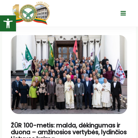
Pereiti
prie
Open toolbar
Main
turinio
Menu
ŽŪR 100-metis: malda, dėkingumas ir
duona – amžinosios vertybės, lydinčios