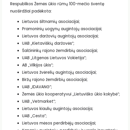
Respublikos Žemės ūkio rūmų 100-mečio šventę
nuoširdžiai padėkota:
Lietuvos šiltnamių asociacijai;
Pramoninių uogynų augintojų asociacijai;
Lietuvos daržovių augintojų asociacijai;
UAB „Kietaviškių daržovės“;
Šalčininkų rajono žemdirbių asociacijai;
UAB „Litgenas Lietuvos Vokietija“;
AB „Vilkijos ūkis“;
Lietuvos žvėrelių augintojų asociacijai;
Biržų rajono žemdirbių asociacijai;
UAB „IDAVANG“;
Žemės ūkio kooperatyvui „Lietuviško ūkio kokybė“;
UAB „Vetmarket“;
Lietuvos kiaulių augintojų asociacija;
UAB „Cesta”;
Lietuvos mėsos perdirbėjų asociacijai;