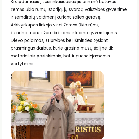
Kreipdamasis į susirinkusiuosius jis priminė Lietuvos
žemės ūkio rūmų istoriją, jų svarbą valstybės gyvenime
ir žemdirbių vaidmenį kuriant šalies gerovę.
Arkivyskupas linkėjo visai Žemės ūkio rūmų
bendruomenei, žemdirbiams ir kaimo gyventojams
Dievo palaimos, stiprybės bei išminties tęsiant
prasmingus darbus, kurie gražina mūsų šalį ne tik
materialiais pasiekimais, bet ir puoselėjamomis
vertybėmis.