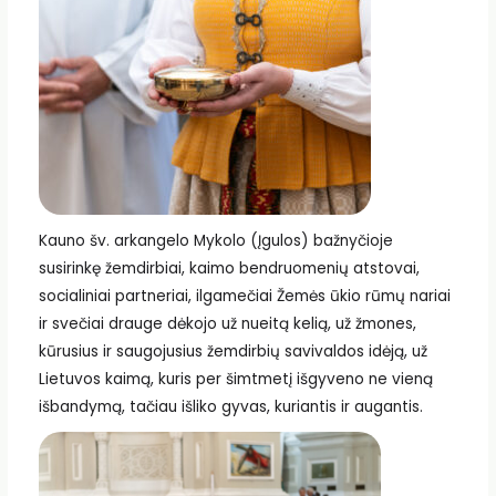
Kauno šv. arkangelo Mykolo (Įgulos) bažnyčioje
susirinkę žemdirbiai, kaimo bendruomenių atstovai,
socialiniai partneriai, ilgamečiai Žemės ūkio rūmų nariai
ir svečiai drauge dėkojo už nueitą kelią, už žmones,
kūrusius ir saugojusius žemdirbių savivaldos idėją, už
Lietuvos kaimą, kuris per šimtmetį išgyveno ne vieną
išbandymą, tačiau išliko gyvas, kuriantis ir augantis.