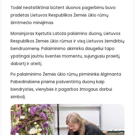
Todėl neatsitiktinai būtent duonos pagerbimu buvo
pradėtas Lietuvos Respublikos Žemės ūkio rūmų
šimtmečio minėjimas.
Monsinjoras Kęstutis Latoža palaimino duoną, Lietuvos
Respublikos Žemės ūkio rūmus ir visą Lietuvos žemdirbių
bendruomenę. Palaiminimo akimirka daugeliui tapo
ypatingai jautriu šventės momentu, sujungusiu praeitį,
dabartį ir ateitį.
Po palaiminimo Žemės ūkio rūmų pirmininkė Algimanta
Pabedinskienė priėmė pašventintą duoną kaip
bendrystės, vienybės ir pagarbos žmogaus darbui
simbolį.