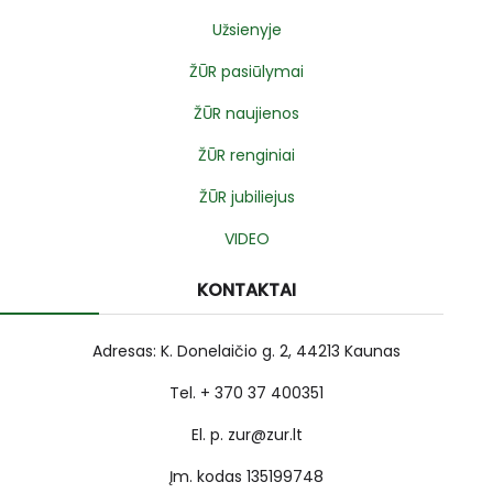
Užsienyje
ŽŪR pasiūlymai
ŽŪR naujienos
ŽŪR renginiai
ŽŪR jubiliejus
VIDEO
KONTAKTAI
Adresas: K. Donelaičio g. 2, 44213 Kaunas
Tel. + 370 37 400351
El. p. zur@zur.lt
Įm. kodas 135199748