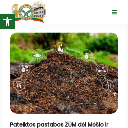
Pereiti
prie
Open toolbar
Main
turinio
Menu
Pateiktos pastabos ŽŪM dėl Mėšlo ir