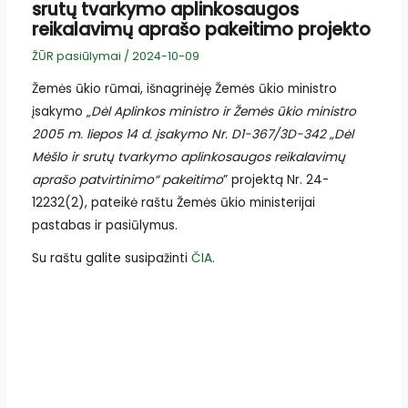
srutų tvarkymo aplinkosaugos
reikalavimų aprašo pakeitimo projekto
ŽŪR pasiūlymai
/
2024-10-09
Žemės ūkio rūmai, išnagrinėję Žemės ūkio ministro
įsakymo „
Dėl Aplinkos ministro ir Žemės ūkio ministro
2005 m. liepos 14 d. įsakymo Nr. D1-367/3D-342 „Dėl
Mėšlo ir srutų tvarkymo
aplinkosaugos reikalavimų
aprašo patvirtinimo“ pakeitimo
” projektą Nr. 24-
12232(2), pateikė raštu Žemės ūkio ministerijai
pastabas ir pasiūlymus.
Su raštu galite susipažinti
ČIA
.