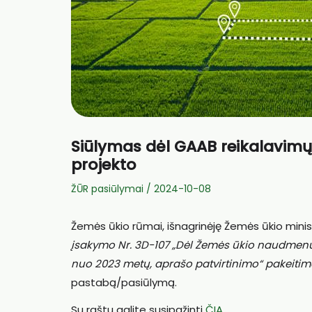
Siūlymas dėl GAAB reikalavimų
projekto
ŽŪR pasiūlymai
/
2024-10-08
Žemės ūkio rūmai, išnagrinėję Žemės ūkio minis
įsakymo Nr. 3D-107 „Dėl Žemės ūkio naudmenų
nuo 2023 metų, aprašo patvirtinimo“ pakeiti
pastabą/pasiūlymą.
Su raštu galite susipažinti
ČIA
.