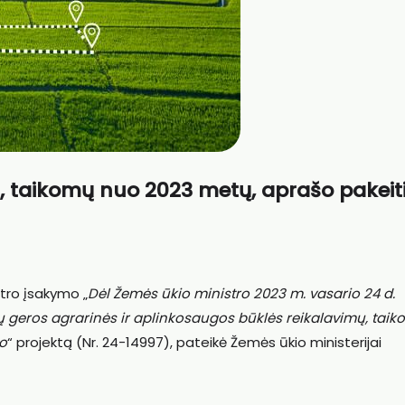
, taikomų nuo 2023 metų, aprašo pakei
tro įsakymo „
Dėl Žemės ūkio ministro 2023 m. vasario 24 d.
 geros agrarinės ir
aplinkosaugos būklės reikalavimų, tai
mo
“ projektą (Nr. 24-14997), pateikė Žemės ūkio ministerijai