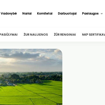
Vadovybė
Nariai
Komitetai
Darbuotojai
Paslaugos
 PASIŪLYMAI
ŽUR NAUJIENOS
ŽŪR RENGINIAI
NKP SERTIFIKA