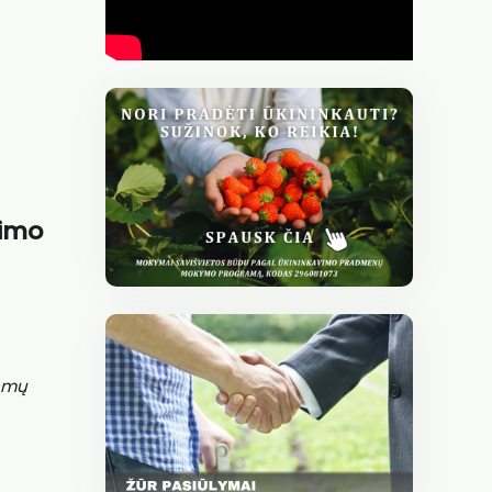
timo
komų