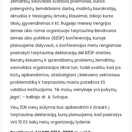
Žemdirbių savivaldai svarbios priemonės, kurios
palengvintų žemdirbiams darbą, mažintų biurokratiją,
aktualūs ir tiesioginių išmokų klausimai, žaliojo kurso
tikslų įgyvendinimas ir kt. Rugsėjo mėnesį Vengrijos
žemės ūkio rūmai organizuoja tarptautinę Bendrosios
žemės ūkio politikos (BŽŪP) konferenciją, kurioje
planuojame dalyvauti, o konferencijos metu rengiamasi
pasirašyti tarptautinę deklaraciją dėl BŽŪP ateities.
Bendrų klausimų ir sprendžiamų problemų žemdirbių
savivaldos organizacijos tikrai turi, todėl svarbu, kad jos
būtų apibendrintos, atsižvelgiant į kiekvieno sektoriaus
problematiką ir tarptautiniu mastu pateiktos ES
valdžios institucijoms. Tik mūsų vienybėje yra pokyčių
jėga“, – kalbėjo dr. A. Svitojus.
Visų ŽŪR narių siūlymai bus apibendrinti ir įtraukti į
tarptautinę deklaraciją, kurią planuojama, kad pasirašys
virš 10 ES šalių narių organizacijų lyderiai.