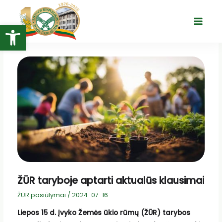
Pereiti
prie
Open toolbar
Main
turinio
Menu
ŽŪR taryboje aptarti aktualūs klausimai
ŽŪR pasiūlymai
/
2024-07-16
Liepos 15 d. įvyko Žemės ūkio rūmų (ŽŪR) tarybos