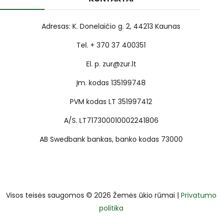
Adresas: K. Donelaičio g. 2, 44213 Kaunas
Tel. + 370 37 400351
El. p. zur@zur.lt
Įm. kodas 135199748
PVM kodas LT 351997412
A/S. LT717300010002241806
AB Swedbank bankas, banko kodas 73000
Visos teisės saugomos © 2026 Žemės ūkio rūmai |
Privatumo
politika