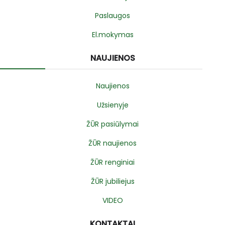
Paslaugos
El.mokymas
NAUJIENOS
Naujienos
Užsienyje
ŽŪR pasiūlymai
ŽŪR naujienos
ŽŪR renginiai
ŽŪR jubiliejus
VIDEO
KONTAKTAI