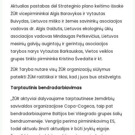
Aktualias pastabas dėl Strateginio plano keitimo išsakė
ŽŪR vicepirmininkai Algis Baravykas ir Vytautas
Buivydas, Lietuvos miško ir žemės savininkų asociacijos
vadovas dr. Algis Gaižutis, Lietuvos ekologinių ūkių
asociacijos vadovas Mindaugas Petkevičius, Lietuvos
mėsinių galvijų augintojų ir gerintojų asociacijos
tarybos narys Vytautas Barkauskas, Vietos veiklos
grupės tinklo pirmininkė Kristina Švedaitė ir kt.
ŽŪR Taryba nutarė visų ŽŪR organizacijų siūlymus
pateikti ŽŪM raštiškai ir tikisi, kad į juos bus atsižvelgta.
Tarptautinis bendradarbiavimas
„ŽŪR aktyviai dalyvaujame tarptautinėse žemdirbių
savivaldos organizacijose Copa-Cogeca, taip pat
bendradarbiaujame Baltijos bei Višegrado grupės šalių
bendruomenėje. Vengrija perima pirmininkavimą ES,
todėl aktualu žinoti aktualijas ir būti įvykių eigoje.