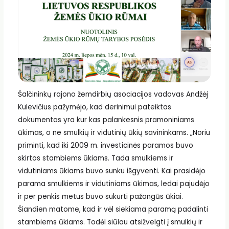
Šalčininkų rajono žemdirbių asociacijos vadovas Andžėj
Kulevičius pažymėjo, kad derinimui pateiktas
dokumentas yra kur kas palankesnis pramoniniams
ūkimas, o ne smulkių ir vidutinių ūkių savininkams. „Noriu
priminti, kad iki 2009 m. investicinės paramos buvo
skirtos stambiems ūkiams. Tada smulkiems ir
vidutiniams ūkiams buvo sunku išgyventi. Kai prasidėjo
parama smulkiems ir vidutiniams ūkimas, ledai pajudėjo
ir per penkis metus buvo sukurti pažangūs ūkiai.
Šiandien matome, kad ir vėl siekiama paramą padalinti
stambiems ūkiams. Todėl siūlau atsižvelgti į smulkių ir