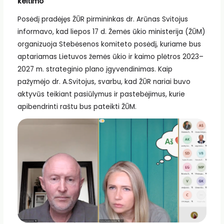
keitimo
Posėdį pradėjęs ŽŪR pirmininkas dr. Arūnas Svitojus
informavo, kad liepos 17 d. Žemės ūkio ministerija (ŽŪM)
organizuoja Stebėsenos komiteto posėdį, kuriame bus
aptariamas Lietuvos žemės ūkio ir kaimo plėtros 2023–
2027 m. strateginio plano įgyvendinimas. Kaip
pažymėjo dr. A.Svitojus, svarbu, kad ŽŪR nariai buvo
aktyvūs teikiant pasiūlymus ir pastebėjimus, kurie
apibendrinti raštu bus pateikti ŽŪM.