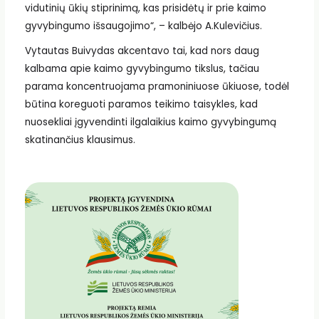
vidutinių ūkių stiprinimą, kas prisidėtų ir prie kaimo
gyvybingumo išsaugojimo“, – kalbėjo A.Kulevičius.
Vytautas Buivydas akcentavo tai, kad nors daug
kalbama apie kaimo gyvybingumo tikslus, tačiau
parama koncentruojama pramoniniuose ūkiuose, todėl
būtina koreguoti paramos teikimo taisykles, kad
nuosekliai įgyvendinti ilgalaikius kaimo gyvybingumą
skatinančius klausimus.