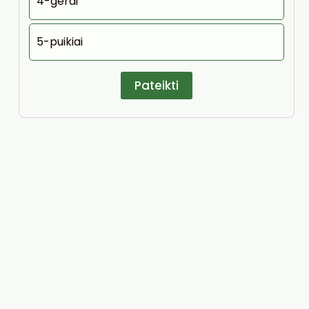
4-gerai
5-puikiai