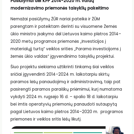
Pasiūlymai dėl KPP 2014-2020 m. valdų
modernizavimo priemonės taisyklių pakeitimo
Nemažai pasiūlymų ŽŪR nariai pateikė ir ŽŪM
parengtam ir pateiktam derinti su visuomene Žemės
ūkio ministro įsakymo dėl Lietuvos kaimo plėtros 2014–
2020 metų programos priemonės „Investicijos į
materialųjį turtą“ veiklos srities „Parama investicijoms į
žemės ūkio valdas“ įgyvendinimo taisyklių projektui.
Šiuo projektu siekiama užtikrinti tinkamą šiai veiklos
sričiai įgyvendinti 2014–2024 m. laikotarpiu skirtų
paramos lėšų panaudojimą ir administravimą, taip pat
pasirengti paramos paraiškų priėmimui, kurį numatoma
vykdyti 2024 m. rugsėjo 16 d. – spalio 18 d. laikotarpiu
bei imtis operatyvių priemonių panaudoti sutaupytą
pagal Lietuvos kaimo plėtros 2014–2020 m. programos
priemones ir veiklos sritis lėšų likutį.