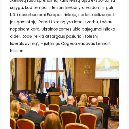
„Reikėtų rasti sprendimą, kuris leistų tęsti eksportą, su
sąlyga, kad tempai ir leistini kiekiai yra valdomi ir gali
būti absorbuojami Europos rinkoje, nedestabilizuojant
jos gamintojų. Remti Ukrainą yra labai svarbu, tačiau
nepaisant karo, Ukrainos žemės ūkio pajėgumai išlieka
dideli, todėl reikia atsargaus požiūrio į tolesnį
liberalizavimą“, – įsitikinęs Cogeca vadovas Lennart
Nilsson.