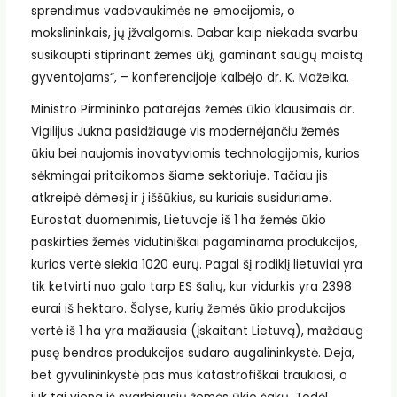
sprendimus vadovaukimės ne emocijomis, o
mokslininkais, jų įžvalgomis. Dabar kaip niekada svarbu
susikaupti stiprinant žemės ūkį, gaminant saugų maistą
gyventojams“, – konferencijoje kalbėjo dr. K. Mažeika.
Ministro Pirmininko patarėjas žemės ūkio klausimais dr.
Vigilijus Jukna pasidžiaugė vis modernėjančiu žemės
ūkiu bei naujomis inovatyviomis technologijomis, kurios
sėkmingai pritaikomos šiame sektoriuje. Tačiau jis
atkreipė dėmesį ir į iššūkius, su kuriais susiduriame.
Eurostat duomenimis, Lietuvoje iš 1 ha žemės ūkio
paskirties žemės vidutiniškai pagaminama produkcijos,
kurios vertė siekia 1020 eurų. Pagal šį rodiklį lietuviai yra
tik ketvirti nuo galo tarp ES šalių, kur vidurkis yra 2398
eurai iš hektaro. Šalyse, kurių žemės ūkio produkcijos
vertė iš 1 ha yra mažiausia (įskaitant Lietuvą), maždaug
pusę bendros produkcijos sudaro augalininkystė. Deja,
bet gyvulininkystė pas mus katastrofiškai traukiasi, o