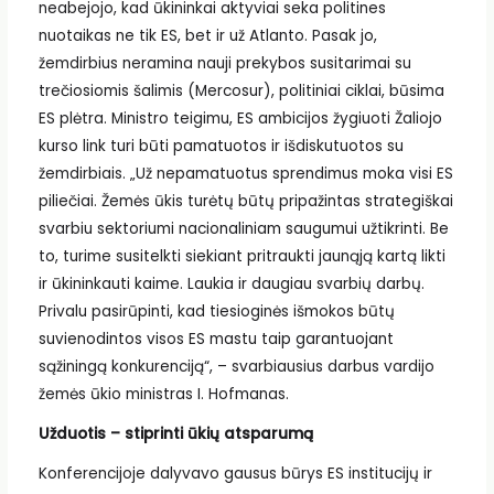
neabejojo, kad ūkininkai aktyviai seka politines
nuotaikas ne tik ES, bet ir už Atlanto. Pasak jo,
žemdirbius neramina nauji prekybos susitarimai su
trečiosiomis šalimis (Mercosur), politiniai ciklai, būsima
ES plėtra. Ministro teigimu, ES ambicijos žygiuoti Žaliojo
kurso link turi būti pamatuotos ir išdiskutuotos su
žemdirbiais. „Už nepamatuotus sprendimus moka visi ES
piliečiai. Žemės ūkis turėtų būtų pripažintas strategiškai
svarbiu sektoriumi nacionaliniam saugumui užtikrinti. Be
to, turime susitelkti siekiant pritraukti jaunąją kartą likti
ir ūkininkauti kaime. Laukia ir daugiau svarbių darbų.
Privalu pasirūpinti, kad tiesioginės išmokos būtų
suvienodintos visos ES mastu taip garantuojant
sąžiningą konkurenciją“, – svarbiausius darbus vardijo
žemės ūkio ministras I. Hofmanas.
Užduotis – stiprinti ūkių atsparumą
Konferencijoje dalyvavo gausus būrys ES institucijų ir