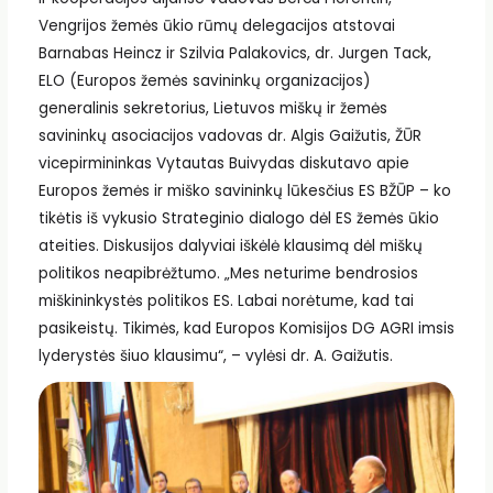
Vengrijos žemės ūkio rūmų delegacijos atstovai
Barnabas Heincz ir Szilvia Palakovics, dr. Jurgen Tack,
ELO (Europos žemės savininkų organizacijos)
generalinis sekretorius, Lietuvos miškų ir žemės
savininkų asociacijos vadovas dr. Algis Gaižutis, ŽŪR
vicepirmininkas Vytautas Buivydas diskutavo apie
Europos žemės ir miško savininkų lūkesčius ES BŽŪP – ko
tikėtis iš vykusio Strateginio dialogo dėl ES žemės ūkio
ateities. Diskusijos dalyviai iškėlė klausimą dėl miškų
politikos neapibrėžtumo. „Mes neturime bendrosios
miškininkystės politikos ES. Labai norėtume, kad tai
pasikeistų. Tikimės, kad Europos Komisijos DG AGRI imsis
lyderystės šiuo klausimu“, – vylėsi dr. A. Gaižutis.