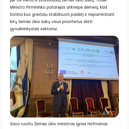
juk tai viena iš svarbiausių žemės ūkio šakų. Todėl
Ministro Pirmininko patarėjas atkreipė dėmesį, kad
būtina kuo greičiau stabilizuoti padėtį ir nepamirštant
kitų žemės ūkio šakų visus prioritetus skirti
gyvulininkystės sektoriui.
Savo ruožtu Žemės ūkio ministras Ignas Hofmanas