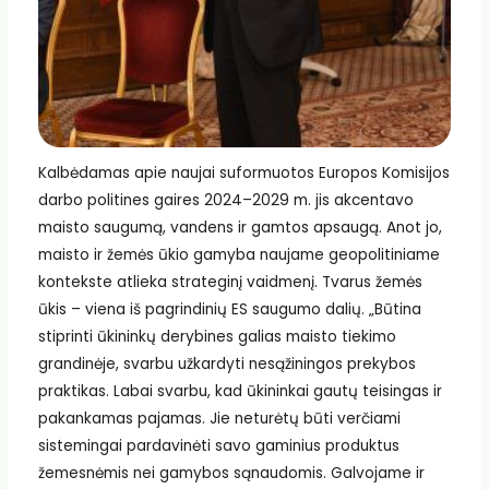
Kalbėdamas apie naujai suformuotos Europos Komisijos
darbo politines gaires 2024–2029 m. jis akcentavo
maisto saugumą, vandens ir gamtos apsaugą. Anot jo,
maisto ir žemės ūkio gamyba naujame geopolitiniame
kontekste atlieka strateginį vaidmenį. Tvarus žemės
ūkis – viena iš pagrindinių ES saugumo dalių. „Būtina
stiprinti ūkininkų derybines galias maisto tiekimo
grandinėje, svarbu užkardyti nesąžiningos prekybos
praktikas. Labai svarbu, kad ūkininkai gautų teisingas ir
pakankamas pajamas. Jie neturėtų būti verčiami
sistemingai pardavinėti savo gaminius produktus
žemesnėmis nei gamybos sąnaudomis. Galvojame ir