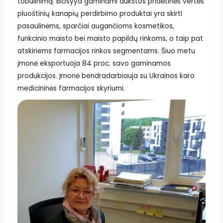
tobulinimą. Biosyyd gaminami aukštos pridėtinės vertės
pluoštinių kanapių perdirbimo produktai yra skirti
pasaulinėms, sparčiai augančioms kosmetikos,
funkcinio maisto bei maisto papildų rinkoms, o taip pat
atskiriems farmacijos rinkos segmentams. Šiuo metu
įmonė eksportuoja 84 proc. savo gaminamos
produkcijos. Įmonė bendradarbiauja su Ukrainos karo
medicininės farmacijos skyriumi.