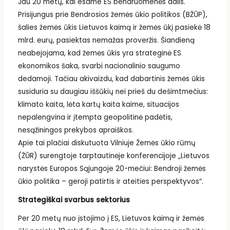
Jau 20 metų, kai esame ES bendruomenės dalis.
Prisijungus prie Bendrosios žemės ūkio politikos (BŽŪP),
šalies žemės ūkis Lietuvos kaimą ir žemės ūkį pasiekė 18
mlrd. eurų, pasiektas nemažas proveržis. Šiandieną
neabejojama, kad žemės ūkis yra strateginė ES
ekonomikos šaka, svarbi nacionalinio saugumo
dedamoji. Tačiau akivaizdu, kad dabartinis žemės ūkis
susiduria su daugiau iššūkių nei prieš du dešimtmečius:
klimato kaita, lėta kartų kaita kaime, situacijos
nepalengvina ir įtempta geopolitinė padėtis,
nesąžiningos prekybos apraiškos.
Apie tai plačiai diskutuota Vilniuje Žemės ūkio rūmų
(ŽŪR) surengtoje tarptautinėje konferencijoje „Lietuvos
narystės Europos Sąjungoje 20-mečiui: Bendroji žemės
ūkio politika – geroji patirtis ir ateities perspektyvos“.
Strategiškai svarbus sektorius
Per 20 metų nuo įstojimo į ES, Lietuvos kaimą ir žemės