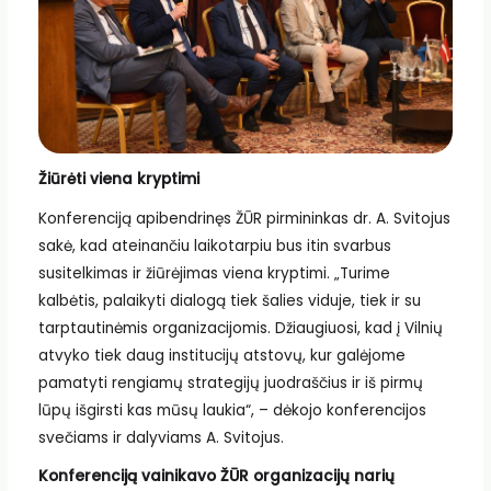
Žiūrėti viena kryptimi
Konferenciją apibendrinęs ŽŪR pirmininkas dr. A. Svitojus
sakė, kad ateinančiu laikotarpiu bus itin svarbus
susitelkimas ir žiūrėjimas viena kryptimi. „Turime
kalbėtis, palaikyti dialogą tiek šalies viduje, tiek ir su
tarptautinėmis organizacijomis. Džiaugiuosi, kad į Vilnių
atvyko tiek daug institucijų atstovų, kur galėjome
pamatyti rengiamų strategijų juodraščius ir iš pirmų
lūpų išgirsti kas mūsų laukia“, – dėkojo konferencijos
svečiams ir dalyviams A. Svitojus.
Konferenciją vainikavo ŽŪR organizacijų narių