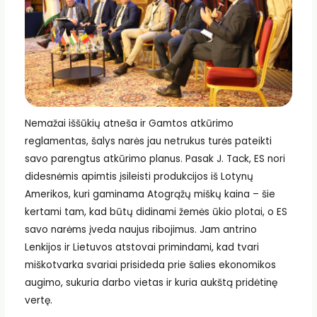
Nemažai iššūkių atneša ir Gamtos atkūrimo
reglamentas, šalys narės jau netrukus turės pateikti
savo parengtus atkūrimo planus. Pasak J. Tack, ES nori
didesnėmis apimtis įsileisti produkcijos iš Lotynų
Amerikos, kuri gaminama Atogrąžų miškų kaina – šie
kertami tam, kad būtų didinami žemės ūkio plotai, o ES
savo narėms įveda naujus ribojimus. Jam antrino
Lenkijos ir Lietuvos atstovai primindami, kad tvari
miškotvarka svariai prisideda prie šalies ekonomikos
augimo, sukuria darbo vietas ir kuria aukštą pridėtinę
vertę.