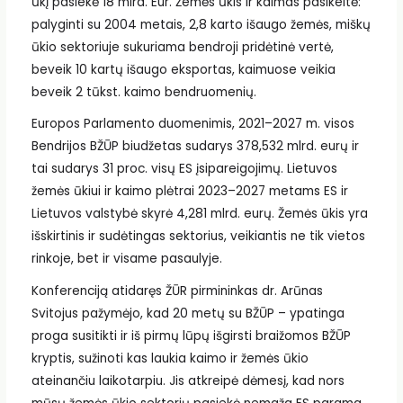
ūkį pasiekė 18 mlrd. Eur. Žemės ūkis ir kaimas pasikeitė:
palyginti su 2004 metais, 2,8 karto išaugo žemės, miškų
ūkio sektoriuje sukuriama bendroji pridėtinė vertė,
beveik 10 kartų išaugo eksportas, kaimuose veikia
beveik 2 tūkst. kaimo bendruomenių.
Europos Parlamento duomenimis, 2021–2027 m. visos
Bendrijos BŽŪP biudžetas sudarys 378,532 mlrd. eurų ir
tai sudarys 31 proc. visų ES įsipareigojimų. Lietuvos
žemės ūkiui ir kaimo plėtrai 2023–2027 metams ES ir
Lietuvos valstybė skyrė 4,281 mlrd. eurų. Žemės ūkis yra
išskirtinis ir sudėtingas sektorius, veikiantis ne tik vietos
rinkoje, bet ir visame pasaulyje.
Konferenciją atidaręs ŽŪR pirmininkas dr. Arūnas
Svitojus pažymėjo, kad 20 metų su BŽŪP – ypatinga
proga susitikti ir iš pirmų lūpų išgirsti braižomos BŽŪP
kryptis, sužinoti kas laukia kaimo ir žemės ūkio
ateinančiu laikotarpiu. Jis atkreipė dėmesį, kad nors