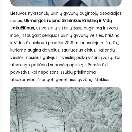
Lietuvos nykstančių ūkinių gyvūnų augintojų asociacijos
narius,
Ukmergės rajono ūkininkus Kristiną ir Vidą
Jakučiūnus,
už veislinių vištinių žąsų auginimą ir svarų
indėlį išsaugant senąsias ūkinių gyvūnų veisles. Kristina
ir Vidas ūkininkauti pradėjo 2019 m. puoselėja mišrų ūkį,
kuriame augina danielius, tauriuosius elnius, Hailendų
veislės mėsinius galvijus ir veislinį pulką vištinių žąsų. Tai
atsakingo požiūrio į supančią aplinką ir žemės ūkį
pavyzdys, kai nepaisant iššūkių prisiimama
atsakomybė išsaugoti genetinius gyvūnų išteklius.