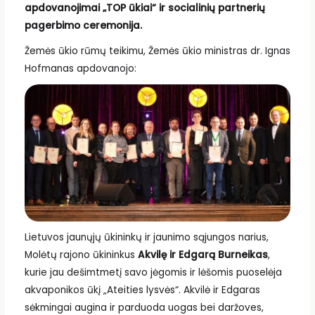
apdovanojimai „TOP ūkiai“ ir socialinių partnerių
pagerbimo ceremonija.
Žemės ūkio rūmų teikimu, Žemės ūkio ministras dr. Ignas
Hofmanas apdovanojo:
Lietuvos jaunųjų ūkininkų ir jaunimo sąjungos narius,
Molėtų rajono ūkininkus
Akvilę ir Edgarą Burneikas
,
kurie jau dešimtmetį savo jėgomis ir lėšomis puoselėja
akvaponikos ūkį „Ateities lysvės“. Akvilė ir Edgaras
sėkmingai augina ir parduoda uogas bei daržoves,