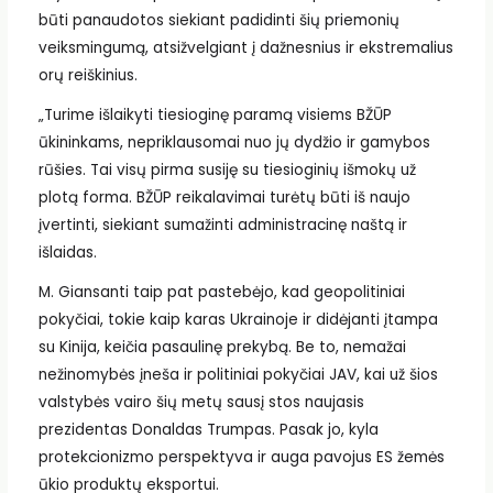
būti panaudotos siekiant padidinti šių priemonių
veiksmingumą, atsižvelgiant į dažnesnius ir ekstremalius
orų reiškinius.
„Turime išlaikyti tiesioginę paramą visiems BŽŪP
ūkininkams, nepriklausomai nuo jų dydžio ir gamybos
rūšies. Tai visų pirma susiję su tiesioginių išmokų už
plotą forma. BŽŪP reikalavimai turėtų būti iš naujo
įvertinti, siekiant sumažinti administracinę naštą ir
išlaidas.
M. Giansanti taip pat pastebėjo, kad geopolitiniai
pokyčiai, tokie kaip karas Ukrainoje ir didėjanti įtampa
su Kinija, keičia pasaulinę prekybą. Be to, nemažai
nežinomybės įneša ir politiniai pokyčiai JAV, kai už šios
valstybės vairo šių metų sausį stos naujasis
prezidentas Donaldas Trumpas. Pasak jo, kyla
protekcionizmo perspektyva ir auga pavojus ES žemės
ūkio produktų eksportui.