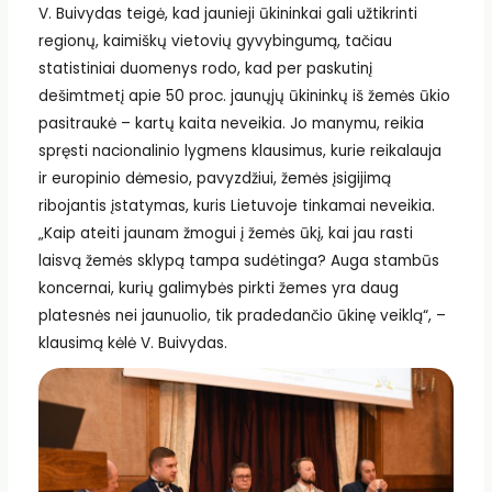
V. Buivydas teigė, kad jaunieji ūkininkai gali užtikrinti
regionų, kaimiškų vietovių gyvybingumą, tačiau
statistiniai duomenys rodo, kad per paskutinį
dešimtmetį apie 50 proc. jaunųjų ūkininkų iš žemės ūkio
pasitraukė – kartų kaita neveikia. Jo manymu, reikia
spręsti nacionalinio lygmens klausimus, kurie reikalauja
ir europinio dėmesio, pavyzdžiui, žemės įsigijimą
ribojantis įstatymas, kuris Lietuvoje tinkamai neveikia.
„Kaip ateiti jaunam žmogui į žemės ūkį, kai jau rasti
laisvą žemės sklypą tampa sudėtinga? Auga stambūs
koncernai, kurių galimybės pirkti žemes yra daug
platesnės nei jaunuolio, tik pradedančio ūkinę veiklą“, –
klausimą kėlė V. Buivydas.