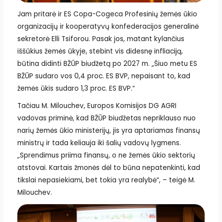
Jam pritarė ir ES Copa-Cogeca Profesinių žemės ūkio
organizacijų ir kooperatyvų konfederacijos generalinė
sekretorė Elli Tsiforou. Pasak jos, matant kylančius
iššūkius žemės ūkyje, stebint vis didesnę infliaciją,
būtina didinti BŽŪP biudžetą po 2027 m. „Šiuo metu ES
BŽŪP sudaro vos 0,4 proc. ES BVP, nepaisant to, kad
žemės ūkis sudaro 1,3 proc. ES BVP.“
Tačiau M. Milouchev, Europos Komisijos DG AGRI
vadovas priminė, kad BŽŪP biudžetas nepriklauso nuo
narių žemės ūkio ministerijų, jis yra aptariamas finansų
ministrų ir tada keliauja iki šalių vadovų lygmens.
„Sprendimus priima finansų, o ne žemės ūkio sektorių
atstovai. Kartais žmonės dėl to būna nepatenkinti, kad
tikslai nepasiekiami, bet tokia yra realybė“, – teigė M.
Milouchev.