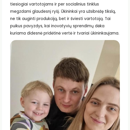
tiesiogiai vartotojams ir per socialinius tinklus
megzdami glaudesnį ryšį. Ūkininkai yra užsibrėžę tikslą,
ne tik auginti produkciją, bet ir šviesti vartotoją. Tai
puikus pavyzdys, kai inovatyvių sprendimų dėka
kuriama didesnė pridėtinė vertė ir tvariai ūkininkaujama.