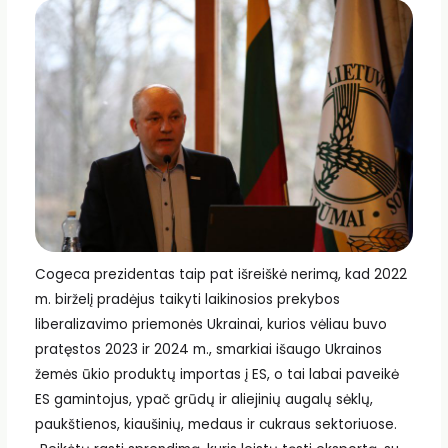
Cogeca prezidentas taip pat išreiškė nerimą, kad 2022
m. birželį pradėjus taikyti laikinosios prekybos
liberalizavimo priemonės Ukrainai, kurios vėliau buvo
pratęstos 2023 ir 2024 m., smarkiai išaugo Ukrainos
žemės ūkio produktų importas į ES, o tai labai paveikė
ES gamintojus, ypač grūdų ir aliejinių augalų sėklų,
paukštienos, kiaušinių, medaus ir cukraus sektoriuose.