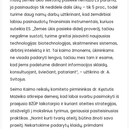
mūsų žemės ūkio sektorių pasiekė nemaža ES parama,
ja pasinaudojo tik nedidelė dalis ūkių – tik 5 proc., todėl
turime daug namų darbų užtikrinant, kad žemdirbiai
labiau pasinaudotų finansiniais instrumentais, kuriuos
suteikia ES. „Žemės ūkis pasiekė didelį proveržį, tačiau
negalime sustoti, turime greitai įsisavinti naujausias
technologijas: biotechnologijas, skaitmenines sistemas,
dirbtinį intelektą ir kt. Tai kaimo žmonėms, ūkininkams
ne visada padaryti lengva, tačiau mes tam ir esame,
kad jiems padėtume didinant informacijos sklaidą,
konsultuojant, šviečiant, patariant“, – užtikrino dr. A.
Svitojus.
Seimo Kaimo reikalų komiteto pirmininkas dr. Kęstutis
Mažeika atkreipė dėmesį, kad labai svarbu pasimokyti iš
praėjusio BŽŪP laikotarpio ir kuriant ateities strategijas,
atsižvelgti į mokslinius tyrimus, geriausiai pasiteisinusias
praktikas. „Norint kurti tvarią ateitį, būtina žinoti savo
praeitį. Nekartokime padarytų klaidų, priimdami