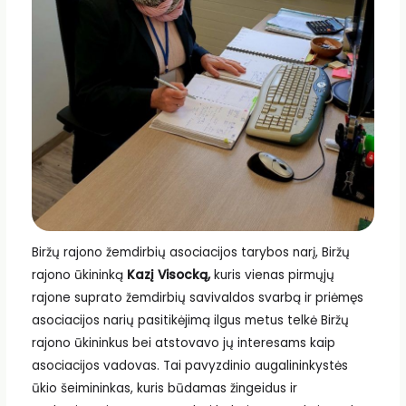
Biržų rajono žemdirbių asociacijos tarybos narį, Biržų
rajono ūkininką
Kazį Visocką,
kuris vienas pirmųjų
rajone suprato žemdirbių savivaldos svarbą ir priėmęs
asociacijos narių pasitikėjimą ilgus metus telkė Biržų
rajono ūkininkus bei atstovavo jų interesams kaip
asociacijos vadovas. Tai pavyzdinio augalininkystės
ūkio šeimininkas, kuris būdamas žingeidus ir