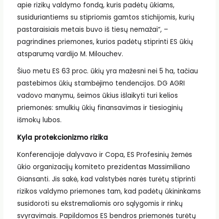
apie rizikų valdymo fondą, kuris padėtų ūkiams,
susiduriantiems su stipriomis gamtos stichijomis, kurių
pastaraisiais metais buvo iš tiesų nemažai“, –
pagrindines priemones, kurios padėtų stiprinti ES ūkių
atsparumą vardijo M. Milouchev.
Šiuo metu ES 63 proc. ūkių yra mažesni nei 5 ha, tačiau
pastebimos ūkių stambėjimo tendencijos. DG AGRI
vadovo manymu, šeimos ūkius išlaikyti turi kelios
priemonės: smulkių ūkių finansavimas ir tiesioginių
išmokų lubos.
Kyla protekcionizmo rizika
Konferencijoje dalyvavo ir Copa, ES Profesinių žemės
ūkio organizacijų komiteto prezidentas Massimiliano
Giansanti. Jis sakė, kad valstybės narės turėtų stiprinti
rizikos valdymo priemones tam, kad padėtų ūkininkams
susidoroti su ekstremaliomis oro sąlygomis ir rinkų
svyravimais. Papildomos ES bendros priemonės turėtų