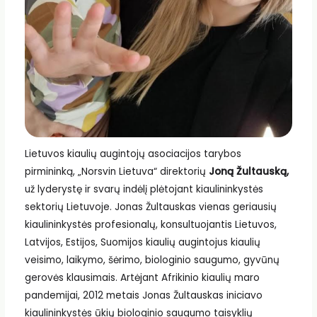
Lietuvos kiaulių augintojų asociacijos tarybos
pirmininką, „Norsvin Lietuva“ direktorių
Joną Žultauską,
už lyderystę ir svarų indėlį plėtojant kiaulininkystės
sektorių Lietuvoje. Jonas Žultauskas vienas geriausių
kiaulininkystės profesionalų, konsultuojantis Lietuvos,
Latvijos, Estijos, Suomijos kiaulių augintojus kiaulių
veisimo, laikymo, šėrimo, biologinio saugumo, gyvūnų
gerovės klausimais. Artėjant Afrikinio kiaulių maro
pandemijai, 2012 metais Jonas Žultauskas iniciavo
kiaulininkystės ūkių biologinio saugumo taisyklių