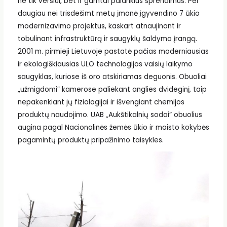
ne tik verslui, bet ir gamtai palankius sprendimus. Per
daugiau nei trisdešimt metų įmonė įgyvendino 7 ūkio
modernizavimo projektus, kaskart atnaujinant ir
tobulinant infrastruktūrą ir saugyklų šaldymo įrangą.
2001 m. pirmieji Lietuvoje pastatė pačias moderniausias
ir ekologiškiausias ULO technologijos vaisių laikymo
saugyklas, kuriose iš oro atskiriamas deguonis. Obuoliai
„užmigdomi” kamerose paliekant anglies dvideginį, taip
nepakenkiant jų fiziologijai ir išvengiant chemijos
produktų naudojimo. UAB „Aukštikalnių sodai“ obuolius
augina pagal Nacionalinės žemės ūkio ir maisto kokybės
pagamintų produktų pripažinimo taisykles.