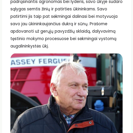
padrąsinantis agronomas bei lyderis, savo ūkyje sudaro
sąlygas semtis žinių ir patirties ūkininkams. Savo
patirtimi jis taip pat sėkmingai dalinasi bei motyvuoja
savo jau ūkininkaujančius dukrą ir sūnų. Prašome
apdovanoti už gerųjų pavyzdžių sklaidą, dalyvavimą
tęstinio mokymo procesuose bei sėkmingai vystomą
augalininkystės ūkį.