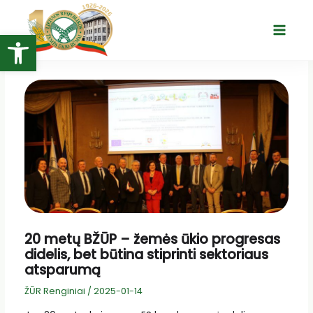
Pereiti
prie
Open toolbar
Main
turinio
Menu
20 metų BŽŪP – žemės ūkio progresas
didelis, bet būtina stiprinti sektoriaus
atsparumą
ŽŪR Renginiai
/
2025-01-14