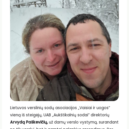
Lietuvos verslinių sodų asociacijos „Vaisiai ir uogos“
vieną iš steigėjų, UAB „Aukštikalnių sodai” direktorių
Arvydą Paškevičių,
už darnų verslo vystymą, surandant