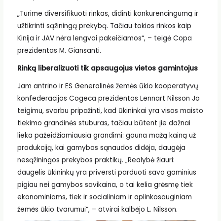
„Turime diversifikuoti rinkas, didinti konkurencingumą ir
užtikrinti sąžiningą prekybą. Tačiau tokios rinkos kaip
Kinija ir JAV nėra lengvai pakeičiamos“, – teigė Copa
prezidentas M. Giansanti.
Rinką liberalizuoti tik apsaugojus vietos gamintojus
Jam antrino ir ES Generalinės žemės ūkio kooperatyvų
konfederacijos Cogeca prezidentas Lennart Nilsson Jo
teigimu, svarbu pripažinti, kad ūkininkai yra visos maisto
tiekimo grandinės stuburas, tačiau būtent jie dažnai
lieka pažeidžiamiausia grandimi: gauna mažą kainą už
produkciją, kai gamybos sąnaudos didėja, daugėja
nesąžiningos prekybos praktikų. „Realybė žiauri:
daugelis ūkininkų yra priversti parduoti savo gaminius
pigiau nei gamybos savikaina, o tai kelia grėsmę tiek
ekonominiams, tiek ir socialiniam ir aplinkosauginiam
žemės ūkio tvarumui“, – atvirai kalbėjo L. Nilsson.