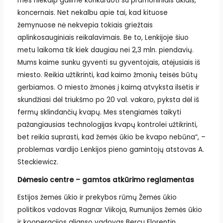
mes niekaip galime konkuruoti su pramoniniais ūkiais,
koncernais. Net nekalbu apie tai, kad kituose
žemynuose nė nekvepia tokiais griežtais
aplinkosauginiais reikalavimais. Be to, Lenkijoje šiuo
metu laikoma tik kiek daugiau nei 2,3 mln. piendavių.
Mums kaime sunku gyventi su gyventojais, atėjusiais iš
miesto. Reikia užtikrinti, kad kaimo žmonių teisės būtų
gerbiamos. O miesto žmonės į kaimą atvyksta ilsėtis ir
skundžiasi dėl triukšmo po 20 val. vakaro, pyksta dėl iš
fermų sklindančių kvapų. Mes stengiamės taikyti
pažangiausias technologijas kvapų kontrolei užtikrinti,
bet reikia suprasti, kad žemės ūkio be kvapo nebūna“, –
problemas vardijo Lenkijos pieno gamintojų atstovas A.
Steckiewicz.
Dėmesio centre – gamtos atkūrimo reglamentas
Estijos žemės ūkio ir prekybos rūmų Žemės ūkio
politikos vadovas Ragnar Viikoja, Rumunijos žemės ūkio
ir kooperacijos aljanso vadovas Bercu Florentin,