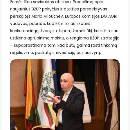
žemės ūkio savivaldos atstovų. Pranešimą apie
naujausius BŽŪP pokyčius ir ateities perspektyvas
perskaitęs Mario Milouchev, Europos Komisijos DG AGRI
vadovas, pabrėžė, kad ES ir toliau skatins
konkurencingą, tvarų ir atsparų žemės ūkį, kuris ir toliau
užtikrina aprūpinimą maistu, o rengiama BŽŪP strategija
– supaprastinama tam, kad būtų galima rasti tinkamą
reguliavimo, paskatų ir investicijų pusiausvyrą.